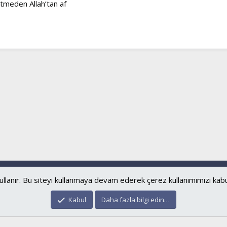
etmeden Allah’tan af
Bize ulaşın
Şartl
®
Community platform by XenForo
© 2010-2024 XenForo Ltd.
islamforum.com.tr
© 2001 - 2024