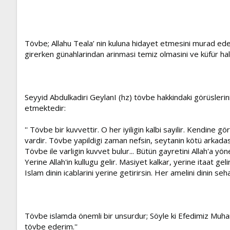
Tövbe; Allahu Teala’ nin kuluna hidayet etmesini murad ede
girerken günahlarindan arinmasi temiz olmasini ve küfür ha
Seyyid Abdulkadiri GeylanI (hz) tövbe hakkindaki görüsleri
etmektedir:
'' Tövbe bir kuvvettir. O her iyiligin kalbi sayilir. Kendine gö
vardir. Tövbe yapildigi zaman nefsin, seytanin kötü arkadasi
Tövbe ile varligin kuvvet bulur... Bütün gayretini Allah'a yön
Yerine Allah'in kullugu gelir. Masiyet kalkar, yerine itaat ge
Islam dinin icablarini yerine getirirsin. Her amelini dinin seh
Tövbe islamda önemli bir unsurdur; Söyle ki Efedimiz Muha
tövbe ederim.''