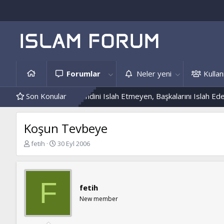
Forumlar
Neler yeni
Kullanı
âdis Örnekleri
Son Konular
Kendini Islah Etmeyen, Başkalarını Islah Edemez...
Koşun Tevbeye
K
B
fetih
30 Eyl 2006
o
a
n
ş
b
l
u
a
F
fetih
y
n
u
g
New member
b
ı
a
ç