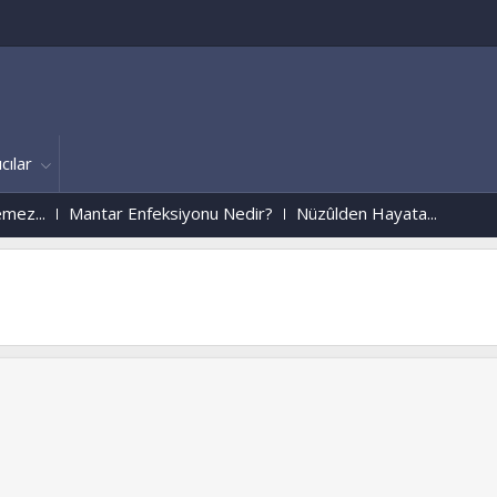
cılar
Mantar Enfeksiyonu Nedir?
Nüzûlden Hayata...
Uzay Ýstasyonundan Alooooo K