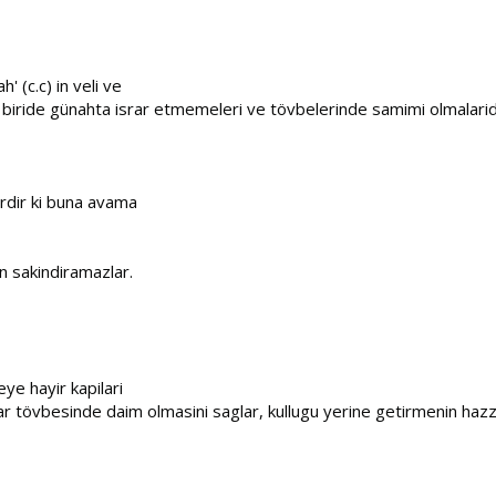
 (c.c) in veli ve
biride günahta israr etmemeleri ve tövbelerinde samimi olmalaridir. 
rdir ki buna avama
n sakindiramazlar.
ye hayir kapilari
slar tövbesinde daim olmasini saglar, kullugu yerine getirmenin hazz