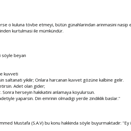
rse o kuluna tövbe etmeyi, bütün günahlarindan arinmasini nasip ed
linden kurtulmasi ile mümkündür.
ni söyle beyan
re kuvveti
n saltanati yikilir; Onlara harcanan kuvvet gözüne kalbine gelir.
etirsin. Adet olan gider;
lir. Sonra herseyin hakikatini anlamaya koyulursun.
adetiyle yaparsin. Din emrinin olmadigi yerde zindiklik baslar.''
mmed Mustafa (S.A.V) bu konu hakkinda söyle buyurmaktadir: ''Ey 