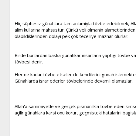
Hiç süphesiz günahlara tam anlamiyla tövbe edebilmek, Allah'
alim kullarina mahsustur. Çünkü veli olmanin alametlerinden 
olabildiklerinden dolayi pek çok tecelliye mazhar olurlar.
Birde bunlardan baska günahkar insanlarin yaptigi tövbe va
tövbesi denir.
Her ne kadar tövbe etseler de kendilerini günah islemekte
Günahlarda israr ederler tövbelerinde devamli olamazlar.
Allah'a samimiyetle ve gerçek pismanlikla tövbe eden kimse
açilir günahlara karsi onu korur, geçmisteki hatalarini bagi