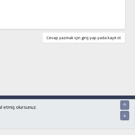
Cevap yazmak için giriş yap yada kayıt ol.
ar ve kurallar
Gizlilik politikası
Yardım
Ana sayfa
R
Üst
S
S
Alt