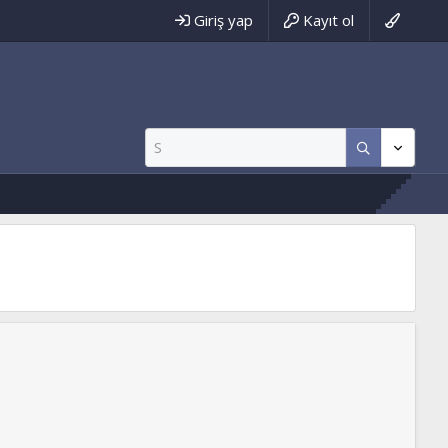
Giriş yap
Kayıt ol
imse Yokmuuuuu :)