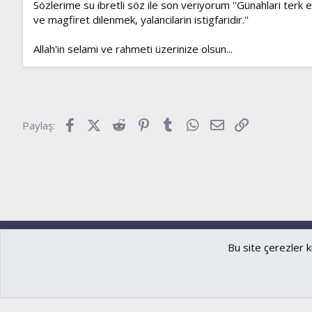
Sözlerime su ibretli söz ile son veriyorum ''Günahlari terk 
ve magfiret dilenmek, yalancilarin istigfaridir.''
Allah'in selami ve rahmeti üzerinize olsun...
Facebook
X (Twitter)
Reddit
Pinterest
Tumblr
WhatsApp
E-posta
Link
Paylaş:
Ryzer
Türkçe (TR)