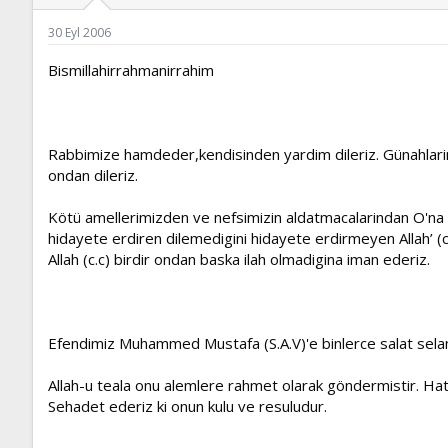
ş
t
l
a
30 Eyl 2006
a
r
t
i
Bismillahirrahmanirrahim
a
h
n
i
Rabbimize hamdeder,kendisinden yardim dileriz. Günahlari
ondan dileriz.
Kötü amellerimizden ve nefsimizin aldatmacalarindan O'na sig
hidayete erdiren dilemedigini hidayete erdirmeyen Allah’ (c.
Allah (c.c) birdir ondan baska ilah olmadigina iman ederiz.
Efendimiz Muhammed Mustafa (S.A.V)'e binlerce salat sela
Allah-u teala onu alemlere rahmet olarak göndermistir. Ha
Sehadet ederiz ki onun kulu ve resuludur.