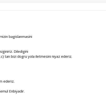
mizin bagislanmasini
iniriz. Diledigini
c) tan bizi dogru yola iletmesini niyaz ederiz.
m ederiz.
temul Enbiyadir.