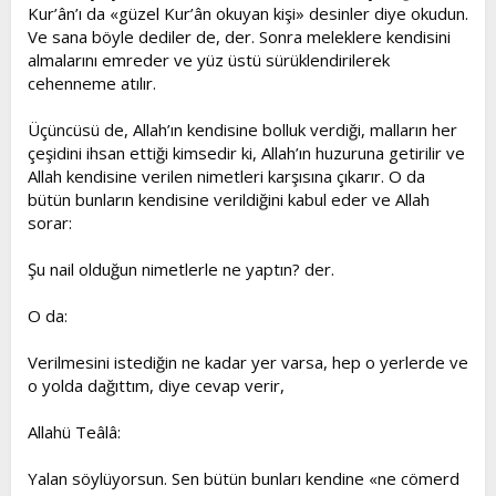
Kur’ân’ı da «güzel Kur’ân okuyan kişi» desinler diye okudun.
Ve sana böyle dediler de, der. Sonra meleklere kendisini
almalarını emreder ve yüz üstü sürüklendirilerek
cehenneme atılır.
Üçüncüsü de, Allah’ın kendisine bolluk verdiği, malların her
çeşidini ihsan ettiği kimsedir ki, Allah’ın huzuruna getirilir ve
Allah kendisine verilen nimetleri karşısına çıkarır. O da
bütün bunların kendisine verildiğini kabul eder ve Allah
sorar:
Şu nail olduğun nimetlerle ne yaptın? der.
O da:
Verilmesini istediğin ne kadar yer varsa, hep o yerlerde ve
o yolda dağıttım, diye cevap verir,
Allahü Teâlâ:
Yalan söylüyorsun. Sen bütün bunları kendine «ne cömerd