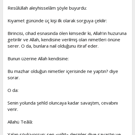
t
i
Resûlüllah aleyhisselâm şöyle buyurdu:
a
h
n
i
Kıyamet gününde üç kişi ilk olarak sorguya çekilir:
Birincisi, cihad esnasında ölen kimsedir ki, Allah’ın huzuruna
getirilir ve Allah, kendisine verilmiş olan nimetleri önüne
serer. O da, bunlara nail olduğunu itiraf eder.
Bunun üzerine Allah kendisine:
Bu mazhar olduğun nimetler içerisinde ne yaptın? diye
sorar.
O da:
Senin yolunda şehîd oluncaya kadar savaştım, cevabını
verir.
Allahü Teâlâ:
Yalan söylüyorsun; sen «yiğit» desinler diye savaştın ve