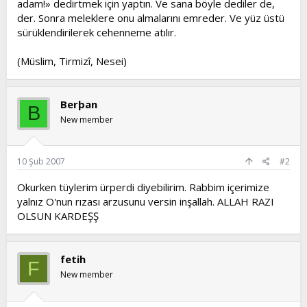
adam!» dedirtmek için yaptın. Ve sana böyle dediler de,
der. Sonra meleklere onu almalarını emreder. Ve yüz üstü
sürüklendirilerek cehenneme atılır.
(Müslim, Tirmizî, Nesei)
Berþan
B
New member
10 Şub 2007
#2
Okurken tüylerim ürperdi diyebilirim. Rabbim içerimize
yalnız O'nun rızası arzusunu versin inşallah. ALLAH RAZI
OLSUN KARDEŞŞ
fetih
F
New member