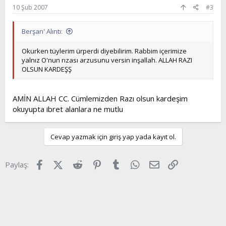
10 Şub 2007
#3
Berşan' Alıntı:
Okurken tüylerim ürperdi diyebilirim. Rabbim içerimize
yalnız O'nun rızası arzusunu versin inşallah. ALLAH RAZI
OLSUN KARDEŞŞ
AMİN ALLAH CC. Cümlemizden Razı olsun kardeşim
okuyupta ibret alanlara ne mutlu
Cevap yazmak için giriş yap yada kayıt ol.
Facebook
X (Twitter)
Reddit
Pinterest
Tumblr
WhatsApp
E-posta
Link
Paylaş: