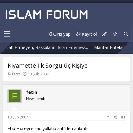
Giriş yap
Kayıt ol
slah Etmeyen, Başkalarını Islah Edemez...
Mantar Enfeksiyonu N
Kiyamette Ilk Sorgu üç Kişiye
K
B
fetih
10 Şub 2007
o
a
n
ş
b
l
fetih
F
u
a
New member
y
n
u
g
b
ı
a
ç
10 Şub 2007
#1
ş
t
l
a
Ebû Hüreyre radıyallahü anh’den anlatılır:
a
r