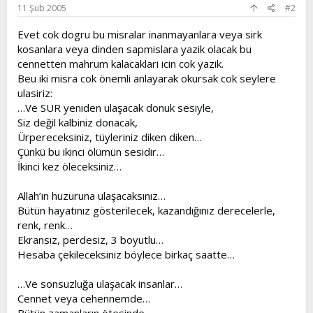
11 Şub 2005
#2
Evet cok dogru bu misralar inanmayanlara veya sirk
kosanlara veya dinden sapmislara yazik olacak bu
cennetten mahrum kalacaklari icin cok yazik.
Beu iki misra cok önemli anlayarak okursak cok seylere
ulasiriz:
…Ve SUR yeniden ulaşacak donuk sesiyle,
Siz değil kalbiniz donacak,
Ürpereceksiniz, tüyleriniz diken diken…
Çünkü bu ikinci ölümün sesidir…
İkinci kez öleceksiniz…
Allah’ın huzuruna ulaşacaksınız…
Bütün hayatınız gösterilecek, kazandığınız derecelerle,
renk, renk…
Ekransız, perdesiz, 3 boyutlu…
Hesaba çekileceksiniz böylece birkaç saatte…
…Ve sonsuzluğa ulaşacak insanlar…
Cennet veya cehennemde…