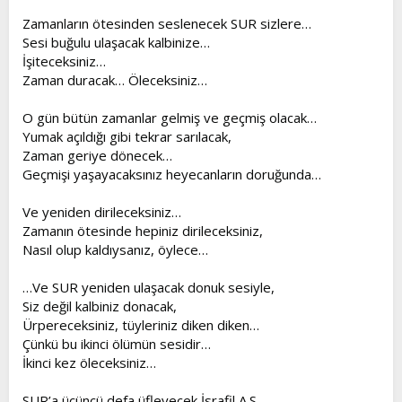
t
i
Zamanların ötesinden seslenecek SUR sizlere…
a
h
Sesi buğulu ulaşacak kalbinize…
n
i
İşiteceksiniz…
Zaman duracak… Öleceksiniz…
O gün bütün zamanlar gelmiş ve geçmiş olacak…
Yumak açıldığı gibi tekrar sarılacak,
Zaman geriye dönecek…
Geçmişi yaşayacaksınız heyecanların doruğunda…
Ve yeniden dirileceksiniz…
Zamanın ötesinde hepiniz dirileceksiniz,
Nasıl olup kaldıysanız, öylece…
…Ve SUR yeniden ulaşacak donuk sesiyle,
Siz değil kalbiniz donacak,
Ürpereceksiniz, tüyleriniz diken diken…
Çünkü bu ikinci ölümün sesidir…
İkinci kez öleceksiniz…
SUR’a üçüncü defa üfleyecek İsrafil A.S.