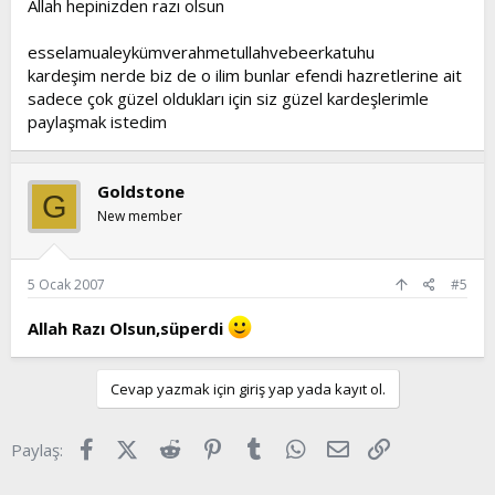
Allah hepinizden razı olsun
esselamualeykümverahmetullahvebeerkatuhu
kardeşim nerde biz de o ilim bunlar efendi hazretlerine ait
sadece çok güzel oldukları için siz güzel kardeşlerimle
paylaşmak istedim
Goldstone
G
New member
5 Ocak 2007
#5
Allah Razı Olsun,süperdi
Cevap yazmak için giriş yap yada kayıt ol.
Facebook
X (Twitter)
Reddit
Pinterest
Tumblr
WhatsApp
E-posta
Link
Paylaş: