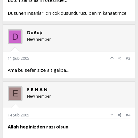
Bütün zamanların ötesinde…
Düsünen insanlar icin cok düsündürücü benim kanaatimce!
Doðuþ
D
New member
11 Şub 2005
#3
Ama bu sefer size ait galiba...
E R H A N
E
New member
14 Şub 2005
#4
Allah hepinizden razı olsun