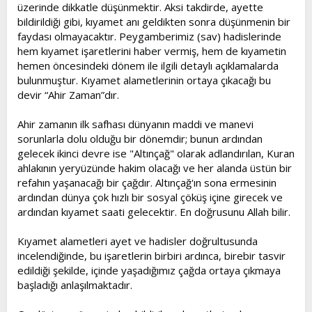
üzerinde dikkatle düşünmektir. Aksi takdirde, ayette
bildirildiği gibi, kıyamet anı geldikten sonra düşünmenin bir
faydası olmayacaktır. Peygamberimiz (sav) hadislerinde
hem kıyamet işaretlerini haber vermiş, hem de kıyametin
hemen öncesindeki dönem ile ilgili detaylı açıklamalarda
bulunmuştur. Kıyamet alametlerinin ortaya çıkacağı bu
devir “Ahir Zaman”dır.
Ahir zamanın ilk safhası dünyanın maddi ve manevi
sorunlarla dolu olduğu bir dönemdir; bunun ardından
gelecek ikinci devre ise "Altınçağ" olarak adlandırılan, Kuran
ahlakının yeryüzünde hakim olacağı ve her alanda üstün bir
refahın yaşanacağı bir çağdır. Altınçağ'ın sona ermesinin
ardından dünya çok hızlı bir sosyal çöküş içine girecek ve
ardından kıyamet saati gelecektir. En doğrusunu Allah bilir.
Kıyamet alametleri ayet ve hadisler doğrultusunda
incelendiğinde, bu işaretlerin birbiri ardınca, birebir tasvir
edildiği şekilde, içinde yaşadığımız çağda ortaya çıkmaya
başladığı anlaşılmaktadır.