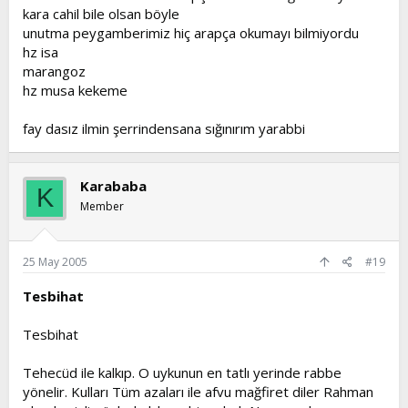
kara cahil bile olsan böyle
unutma peygamberimiz hiç arapça okumayı bilmiyordu
hz isa
marangoz
hz musa kekeme
fay dasız ilmin şerrindensana sığınırım yarabbi
Karababa
K
Member
25 May 2005
#19
Tesbihat
Tesbihat
Tehecüd ile kalkıp. O uykunun en tatlı yerinde rabbe
yönelir. Kulları Tüm azaları ile afvu mağfiret diler Rahman