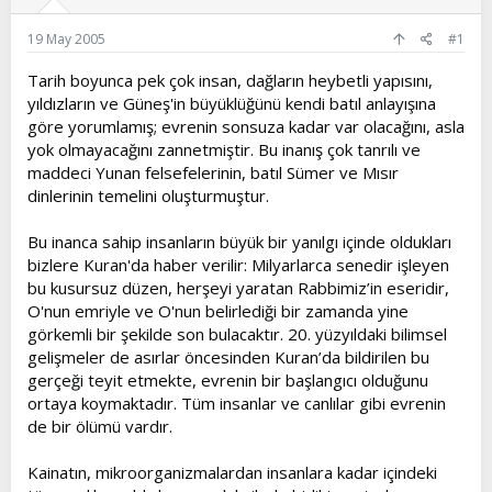
l
a
a
r
19 May 2005
#1
t
i
a
h
Tarih boyunca pek çok insan, dağların heybetli yapısını,
n
i
yıldızların ve Güneş'in büyüklüğünü kendi batıl anlayışına
göre yorumlamış; evrenin sonsuza kadar var olacağını, asla
yok olmayacağını zannetmiştir. Bu inanış çok tanrılı ve
maddeci Yunan felsefelerinin, batıl Sümer ve Mısır
dinlerinin temelini oluşturmuştur.
Bu inanca sahip insanların büyük bir yanılgı içinde oldukları
bizlere Kuran'da haber verilir: Milyarlarca senedir işleyen
bu kusursuz düzen, herşeyi yaratan Rabbimiz’in eseridir,
O'nun emriyle ve O'nun belirlediği bir zamanda yine
görkemli bir şekilde son bulacaktır. 20. yüzyıldaki bilimsel
gelişmeler de asırlar öncesinden Kuran’da bildirilen bu
gerçeği teyit etmekte, evrenin bir başlangıcı olduğunu
ortaya koymaktadır. Tüm insanlar ve canlılar gibi evrenin
de bir ölümü vardır.
Kainatın, mikroorganizmalardan insanlara kadar içindeki