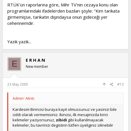
RTÜK'ün raporlarına göre, Mihr TV'nin cezaya konu olan
programlarındaki ifadelerden bazıları şöyle: "Kim tarikata
girmemişse, tarikatın dışındaysa onun gideceği yer
cehennemdir.
Yazık yazık...
E R H A N
E
New member
23 May 2005
#13
Admin' Alıntı:
Kardesim Birincisi buraya kayit olmussunuz ve yasinizi bile
ciddi olarak vermemisiniz. Ikincisi, ilk mesajinizda kirici
kelimeler yaziyorsunuz,
zibidi
gibi kullanilmayacak
kelimeler, bu tavrinizi degistirin lütfen üyeliginiz silinebilir