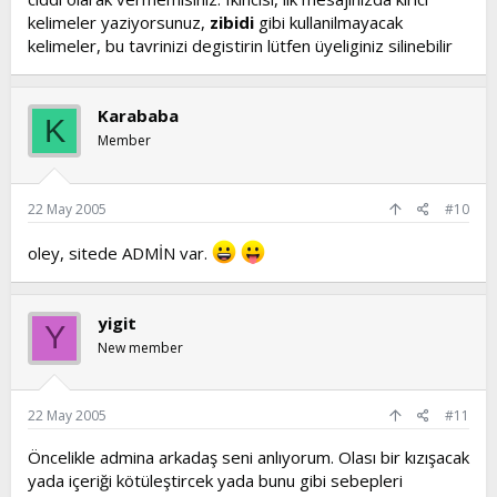
kelimeler yaziyorsunuz,
zibidi
gibi kullanilmayacak
kelimeler, bu tavrinizi degistirin lütfen üyeliginiz silinebilir
Karababa
K
Member
22 May 2005
#10
oley, sitede ADMİN var.
yigit
Y
New member
22 May 2005
#11
Öncelikle admina arkadaş seni anlıyorum. Olası bir kızışacak
yada içeriği kötüleştircek yada bunu gibi sebepleri