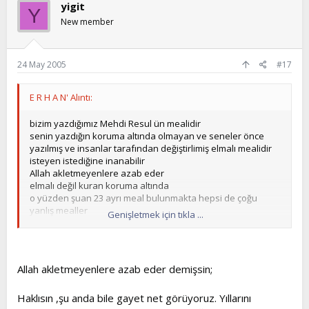
yigit
Y
New member
24 May 2005
#17
E R H A N' Alıntı:
bizim yazdığımız Mehdi Resul ün mealidir
senin yazdığın koruma altında olmayan ve seneler önce
yazılmış ve insanlar tarafından değiştirlimiş elmalı mealidir
isteyen istediğine inanabilir
Allah akletmeyenlere azab eder
elmalı değil kuran koruma altında
o yüzden şuan 23 ayrı meal bulunmakta hepsi de çoğu
yanlış mealler
Genişletmek için tıkla ...
yani iblis hedefine ulaşmış
o yüzden islam olduğunu söyleyenler
en geri
en sefil
Allah akletmeyenlere azab eder demişsin;
en mahsun
en mutsuz
HALA AKLETMEYECEKMİSİNİZ
Haklısın ,şu anda bile gayet net görüyoruz. Yıllarını