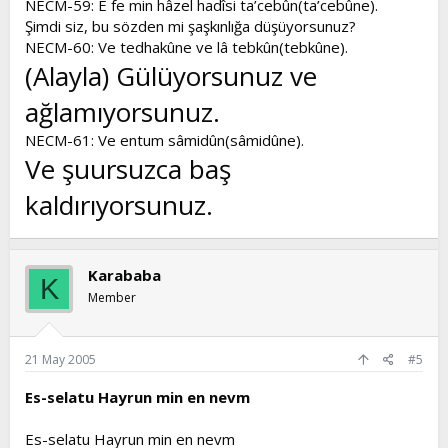
NECM-59: E fe min hâzel hadîsi ta’cebûn(ta’cebûne).
Şimdi siz, bu sözden mi şaşkınlığa düşüyorsunuz?
NECM-60: Ve tedhakûne ve lâ tebkûn(tebkûne).
(Alayla) Gülüyorsunuz ve
ağlamıyorsunuz.
NECM-61: Ve entum sâmidûn(sâmidûne).
Ve şuursuzca baş
kaldırıyorsunuz.
Karababa
K
Member
21 May 2005
#5
Es-selatu Hayrun min en nevm
Es-selatu Hayrun min en nevm