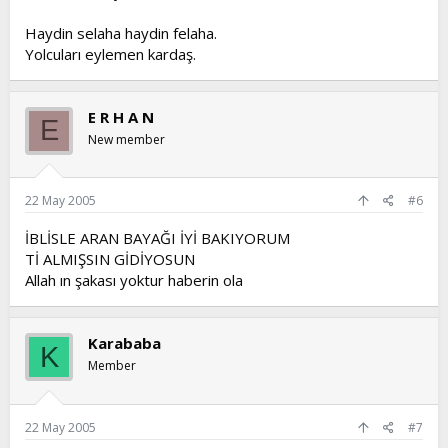
Haydin selaha haydin felaha.
Yolcuları eylemen kardaş.
E R H A N
E
New member
22 May 2005
#6
İBLİSLE ARAN BAYAĞI İYİ BAKIYORUM
Tİ ALMIŞSIN GİDİYOSUN
Allah ın şakası yoktur haberin ola
Karababa
K
Member
22 May 2005
#7