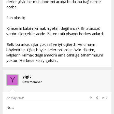
derler ,öyle bir muhabbetmi acaba buda. bu bağ nerde
acaba.
Son olarak;
Kimsenin kalbini kırmak niyetim değil ancak Bir atasözü
vardır. Gerçeklar acıdır. Zaten tatlı olsaydı herkes anlardı.
Belki bu arkadaşlar çok saf ve iyi kişilerdir ve umarım
böyledirler. Eğer böyle iseler onlardan özür dilerim,
kalplerini kırmak değil amacım ama cahilliğe tahammülüm
yoktur. Herkese kolay gelsin...
yigit
Y
New member
22 May 2005
#12
Not: