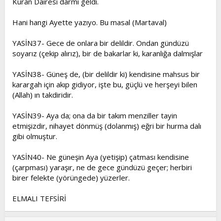
Kuran Dairesi darmı geldi.
Hani hangi Ayette yazıyo. Bu masal (Martaval)
YASİN37- Gece de onlara bir delildir. Ondan gündüzü
soyarız (çekip alırız), bir de bakarlar ki, karanlığa dalmışlar
YASİN38- Güneş de, (bir delildir ki) kendisine mahsus bir
karargah için akıp gidiyor, işte bu, güçlü ve herşeyi bilen
(Allah) ın takdiridir.
YASİN39- Aya da; ona da bir takım menziller tayin
etmişizdir, nihayet dönmüş (dolanmış) eğri bir hurma dalı
gibi olmuştur.
YASİN40- Ne güneşin Aya (yetişip) çatması kendisine
(çarpması) yaraşır, ne de gece gündüzü geçer; herbiri
birer felekte (yörüngede) yüzerler.
ELMALI TEFSİRİ