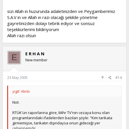
sizi Allah ın huzurunda adaletinizden ve Peygamberimiz
S.A.V in ve Allah ın razı olacağı şekilde yönetme
gayretinizden dolayı tebrik ediyor ve sonsuz
teşekkürlerimi bildiriyorum
Allah razı olsun
E R H A N
E
New member
23 May 2005
#14
yigit' Alıntı:
Not:
RTÜK'ün raporlarına göre, Mihr TV'nin cezaya konu olan
programlarındaki ifadelerden bazıları şöyle: "Kim tarikata
girmemişse, tarikatın dışındaysa onun gideceği yer
cehennemdir.