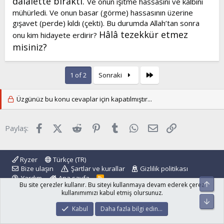
dalâlette bıraktı.
Ve onun işitme hassasını ve kalbini
mühürledi. Ve onun basar (görme) hassasının üzerine
gışavet (perde) kıldı (çekti). Bu durumda Allah’tan sonra
Hâlâ tezekkür etmez
onu kim hidayete erdirir?
misiniz?
Son
1 of 2
Sonraki
Üzgünüz bu konu cevaplar için kapatılmıştır...
Facebook
X (Twitter)
Reddit
Pinterest
Tumblr
WhatsApp
E-posta
Link
Paylaş:
Ryzer
Türkçe (TR)
Bize ulaşın
Şartlar ve kurallar
Gizlilik politikası
Yardım
Ana sayfa
R
Üst
Bu site çerezler kullanır. Bu siteyi kullanmaya devam ederek çerez
S
S
kullanımımızı kabul etmiş olursunuz.
Alt
®
Community platform by XenForo
© 2010-2024 XenForo Ltd.
Kabul
Daha fazla bilgi edin…
islamforum.com.tr
© 2001 - 2024