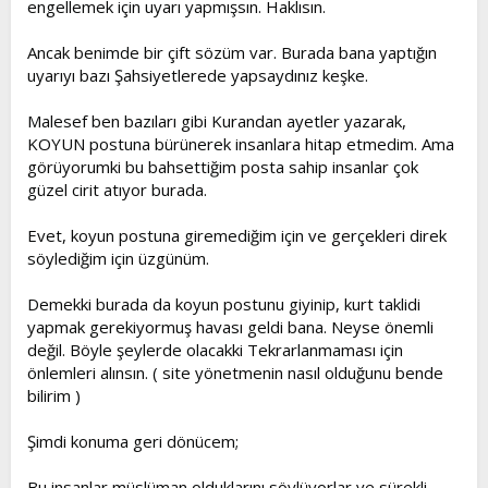
engellemek için uyarı yapmışsın. Haklısın.
Ancak benimde bir çift sözüm var. Burada bana yaptığın
uyarıyı bazı Şahsiyetlerede yapsaydınız keşke.
Malesef ben bazıları gibi Kurandan ayetler yazarak,
KOYUN postuna bürünerek insanlara hitap etmedim. Ama
görüyorumki bu bahsettiğim posta sahip insanlar çok
güzel cirit atıyor burada.
Evet, koyun postuna giremediğim için ve gerçekleri direk
söylediğim için üzgünüm.
Demekki burada da koyun postunu giyinip, kurt taklidi
yapmak gerekiyormuş havası geldi bana. Neyse önemli
değil. Böyle şeylerde olacakki Tekrarlanmaması için
önlemleri alınsın. ( site yönetmenin nasıl olduğunu bende
bilirim )
Şimdi konuma geri dönücem;
Bu insanlar müslüman olduklarını söylüyorlar ve sürekli