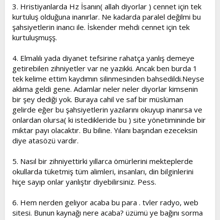
3. Hristiyanlarda Hz İsanın( allah diyorlar ) cennet için tek
kurtuluş olduğuna inanırlar. Ne kadarda paralel değilmi bu
şahsiyetlerin inancı ile. İskender mehdi cennet için tek
kurtuluşmuşş.
4. Elmalılı yada diyanet tefsirine rahatça yanlış demeye
getirebilen zihniyetler var ne yazıkki. Ancak ben burda 1
tek kelime ettim kaydımın silinmesinden bahsedildi.Neyse
aklıma geldi gene. Adamlar neler neler diyorlar kimsenin
bir şey dediği yok. Buraya cahil ve saf bir müslüman
gelirde eğer bu şahsiyetlerin yazılarını okuyup inanırsa ve
onlardan olursa( ki istedikleride bu ) site yönetimininde bir
miktar payı olacaktır. Bu biline. Yılanı başından ezeceksin
diye atasözü vardır.
5. Nasıl bir zihniyettirki yıllarca ömürlerini mekteplerde
okullarda tüketmiş tüm alimleri, insanları, din bilginlerini
hiçe sayıp onlar yanlıştır diyebilirsiniz. Pess.
6. Hem nerden geliyor acaba bu para . tvler radyo, web
sitesi. Bunun kaynağı nere acaba? üzümü ye bağını sorma