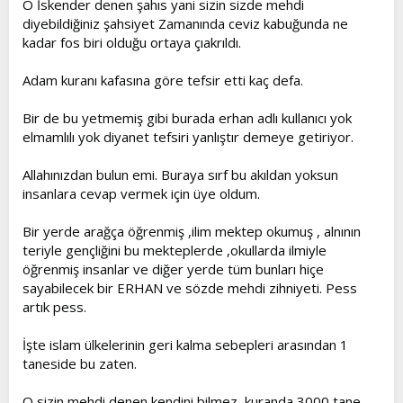
O İskender denen şahıs yani sizin sizde mehdi
diyebildiğiniz şahsiyet Zamanında ceviz kabuğunda ne
kadar fos biri olduğu ortaya çıakrıldı.
Adam kuranı kafasına göre tefsir etti kaç defa.
Bir de bu yetmemiş gibi burada erhan adlı kullanıcı yok
elmamlılı yok diyanet tefsiri yanlıştır demeye getiriyor.
Allahınızdan bulun emi. Buraya sırf bu akıldan yoksun
insanlara cevap vermek için üye oldum.
Bir yerde arağça öğrenmiş ,ilim mektep okumuş , alnının
teriyle gençliğini bu mekteplerde ,okullarda ilmiyle
öğrenmiş insanlar ve diğer yerde tüm bunları hiçe
sayabilecek bir ERHAN ve sözde mehdi zihniyeti. Pess
artık pess.
İşte islam ülkelerinin geri kalma sebepleri arasından 1
taneside bu zaten.
O sizin mehdi denen kendini bilmez, kuranda 3000 tane