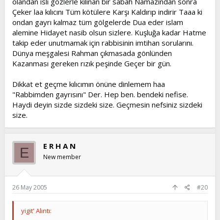
olandan isli gözlerle kılınan bir sabah Namazından sonra
Çeker laa kılıcını Tüm kötülere Karşı Kaldırıp indirir Taaa ki
ondan gayrı kalmaz tüm gölgelerde Dua eder islam
alemine Hidayet nasib olsun sizlere. Kuşluğa kadar Hatme
takip eder unutmamak için rabbisinin imtihan sorularını.
Dünya meşgalesi Rahman çıkmasada gönlünden
Kazanması gereken rızık peşinde Geçer bir gün.
Dikkat et geçme kılıcımın önüne dinlemem haa
"Rabbimden gayrısını" Der. Hep ben. bendeki nefise.
Haydi deyin sizde sizdeki size. Geçmesin nefsiniz sizdeki
size.
E R H A N
E
New member
26 May 2005
#20
yigit' Alıntı: