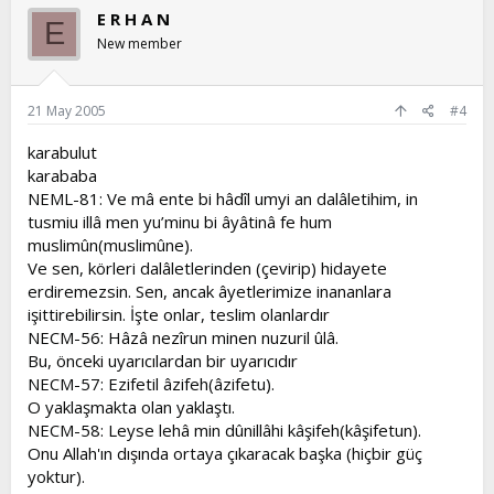
E R H A N
E
New member
21 May 2005
#4
karabulut
karababa
NEML-81: Ve mâ ente bi hâdîl umyi an dalâletihim, in
tusmiu illâ men yu’minu bi âyâtinâ fe hum
muslimûn(muslimûne).
Ve sen, körleri dalâletlerinden (çevirip) hidayete
erdiremezsin. Sen, ancak âyetlerimize inananlara
işittirebilirsin. İşte onlar, teslim olanlardır
NECM-56: Hâzâ nezîrun minen nuzuril ûlâ.
Bu, önceki uyarıcılardan bir uyarıcıdır
NECM-57: Ezifetil âzifeh(âzifetu).
O yaklaşmakta olan yaklaştı.
NECM-58: Leyse lehâ min dûnillâhi kâşifeh(kâşifetun).
Onu Allah'ın dışında ortaya çıkaracak başka (hiçbir güç
yoktur).