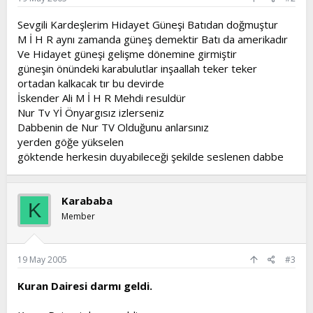
Sevgili Kardeşlerim Hidayet Güneşi Batıdan doğmuştur
M İ H R aynı zamanda güneş demektir Batı da amerikadır
Ve Hidayet güneşi gelişme dönemine girmiştir
güneşin önündeki karabulutlar inşaallah teker teker
ortadan kalkacak tır bu devirde
İskender Ali M İ H R Mehdi resuldür
Nur Tv Yİ Önyargısız izlerseniz
Dabbenin de Nur TV Olduğunu anlarsınız
yerden göğe yükselen
göktende herkesin duyabileceği şekilde seslenen dabbe
Karababa
K
Member
19 May 2005
#3
Kuran Dairesi darmı geldi.