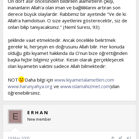
On dört asır öncesinden bildirilen alametlerin çıkışı,
inananların Allah'a olan iman ve bağlılıklarını artıran son
derece büyük olaylardır. Rabbimiz bir ayetinde "Ve de ki:
Allah'a hamdolsun. O size ayetlerini gösterecektir, siz de
onları bilip tanıyacaksınız." (Neml Suresi, 93)
şeklinde vaat etmektedir. Ancak öncelikle belirtmek
gerekir ki, herşeyin en doğrusunu Allah bilir. Her konuda
olduğu gibi kıyamet hakkında da O'nun bize öğrettiğinden
başka hiçbir bilgimiz yoktur. Kesin olarak gerçekleşecek
olan kıyametin vaktini sadece Allah bilmektedir:
NOT
Daha bilgi için
www.kiyametalametleri.com
www.harunyahya.org
ve
www.islamahizmet.com
)dan
öğrenebilirsiniz.
E R H A N
E
New member
19 May 2005
#2