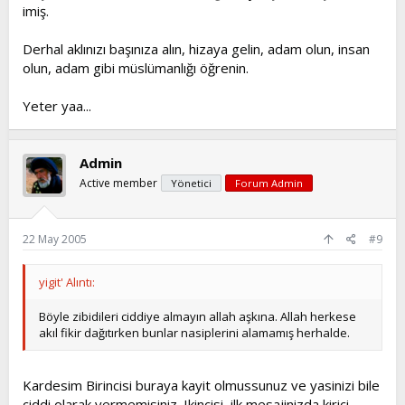
imiş.
Derhal aklınızı başınıza alın, hizaya gelin, adam olun, insan
olun, adam gibi müslümanlığı öğrenin.
Yeter yaa...
Admin
Active member
Yönetici
Forum Admin
22 May 2005
#9
yigit' Alıntı:
Böyle zibidileri ciddiye almayın allah aşkına. Allah herkese
akıl fikir dağıtırken bunlar nasiplerini alamamış herhalde.
Kardesim Birincisi buraya kayit olmussunuz ve yasinizi bile
ciddi olarak vermemisiniz. Ikincisi, ilk mesajinizda kirici