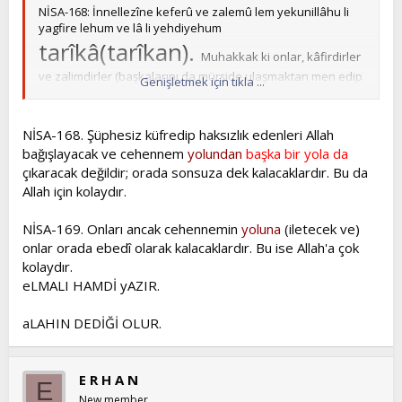
NİSA-168: İnnellezîne keferû ve zalemû lem yekunillâhu li
yagfire lehum ve lâ li yehdiyehum
tarîkâ(tarîkan).
Muhakkak ki onlar, kâfirdirler
ve zalimdirler (başkalarını da mürşide ulaşmaktan men edip
Genişletmek için tıkla ...
saptırdıkları için). Allah, onlara asla mağfiret etmez
(günahlarını sevaba çevirmez) ve yola (Allah’a ulaştıran
yola, Sıratı Mustakîm’e) ulaştırmaz.
NİSA-168. Şüphesiz küfredip haksızlık edenleri Allah
bağışlayacak ve cehennem
yolundan
başka bir yola da
tarîka
NİSA-169: İllâ
cehenneme hâlidîne fîhâ
çıkaracak değildir; orada sonsuza dek kalacaklardır. Bu da
ebedâ(ebeden), ve kâne zâlike alâllâhi yesîrâ(yesîren).
Allah için kolaydır.
Sadece cehennem yoluna ulaştırır. Onlar orada ebediyyen
kalacaklardır. Ve bu, Allah için kolaydır
NİSA-169. Onları ancak cehennemin
yoluna
(iletecek ve)
onlar orada ebedî olarak kalacaklardır. Bu ise Allah'a çok
kolaydır.
tarikat yol demektir kim Allah ın yoluna
eLMALI HAMDİ yAZIR.
girmezse gideceği yer cehennemdir
bunun neresi tuaf
aLAHIN DEDİĞİ OLUR.
sevgili kardeşlerim o ne söylerse kurandan söyler
kuran ı bilmeyenle onu hurafelerle yargılamasın
E R H A N
E
çünki kendisine yazık edenler den olur
New member