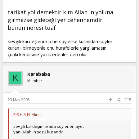
tarikat yol demektir kim Allah ın yoluna
girmezse gideceği yer cehennemdir
bunun neresi tuaf
sevgili kardeşlerim o ne söylerse kurandan söyler
kuran ı bilmeyenle onu hurafelerle yargılamasın
çünki kendisine yazık edenler den olur
Karababa
K
Member
23 May 2005
#15
E R H A N' Alıntı:
sevgili kardeşim orada söylenen ayet
yani Allah ın sözü kurandır