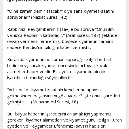
"O ne zaman demir atacak?" diye sana kıyamet-saatini
soruyorlar.“ (Naziat Suresi, 42)
Rabbimiz, Peygamberimiz (sav)'e bu soruya "Onun ilmi
yalnızca Rabbimin katındadır." (Araf Suresi, 187) şeklinde
cevap vermesini emretmiş, böylece kıyametin zamanını
sadece Kendisi’nin bildiğini haber vermiştir.
Kuran'da kıyametin ne zaman kopacağı ile ilgili bir tarih
bildirilmez, ancak kıyamet öncesinde ortaya çıkacak
alametler haber verilir. Bir ayette kıyametin birçok
işaretinin bulunduğu şöyle bildirilir:
“Artık onlar, kıyamet-saatinin kendilerine apansız
gelmesinden başkasını mı gözlüyorlar? İşte onun işaretleri
gelmiştir… “ (Muhammed Suresi, 18)
Bu "büyük haber"in işaretlerini anlamak için yapmamız
gereken, kıyamet alametleri ve kıyamet günü ile ilgili Kuran
ayetleri ve Peygamber Efendimiz (sav)’in hadisleri