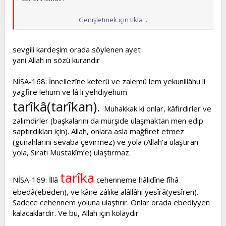
Genişletmek için tıkla ...
Yazık yazık...
sevgili kardeşim orada söylenen ayet
yani Allah ın sözü kurandır
NİSA-168: İnnellezîne keferû ve zalemû lem yekunillâhu li
yagfire lehum ve lâ li yehdiyehum
tarîkâ(tarîkan).
Muhakkak ki onlar, kâfirdirler ve
zalimdirler (başkalarını da mürşide ulaşmaktan men edip
saptırdıkları için). Allah, onlara asla mağfiret etmez
(günahlarını sevaba çevirmez) ve yola (Allah’a ulaştıran
yola, Sıratı Mustakîm’e) ulaştırmaz.
tarîka
NİSA-169: İllâ
cehenneme hâlidîne fîhâ
ebedâ(ebeden), ve kâne zâlike alâllâhi yesîrâ(yesîren).
Sadece cehennem yoluna ulaştırır. Onlar orada ebediyyen
kalacaklardır. Ve bu, Allah için kolaydır