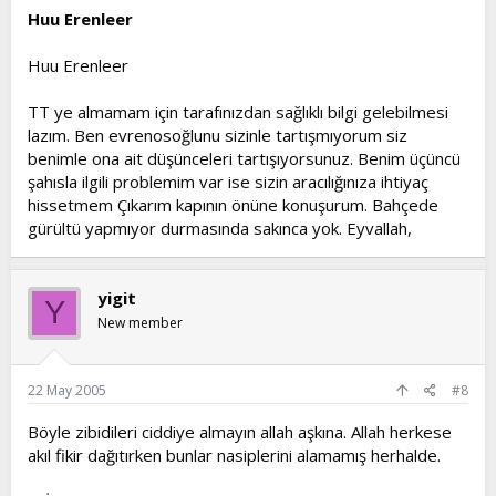
Huu Erenleer
Huu Erenleer
TT ye almamam için tarafınızdan sağlıklı bilgi gelebilmesi
lazım. Ben evrenosoğlunu sizinle tartışmıyorum siz
benimle ona ait düşünceleri tartışıyorsunuz. Benim üçüncü
şahısla ilgili problemim var ise sizin aracılığınıza ihtiyaç
hissetmem Çıkarım kapının önüne konuşurum. Bahçede
gürültü yapmıyor durmasında sakınca yok. Eyvallah,
yigit
Y
New member
22 May 2005
#8
Böyle zibidileri ciddiye almayın allah aşkına. Allah herkese
akıl fikir dağıtırken bunlar nasiplerini alamamış herhalde.