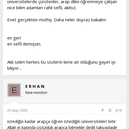
üniversitelerde çürütenler, arap dilini öğrenmeye çalışan
nice bilim adamları cahil sefil, akılsız.
Evet gerçekten müthiş. Daha neler duycaz bakalım.
en geri
en sefil demişsin;
Aklı selim herkes bu sözlerin kime ait olduğunu gayet iyi
biliyor...
E R H A N
E
New member
25 May 2005
#18
istediğin kadar arapça öğren istediğin üniversiteleri bitir
Allah ın katında üstünlük arapça bilmekle değil takvayladır