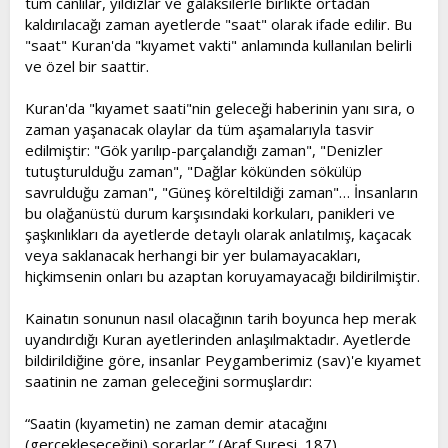
tüm canlılar, yıldızlar ve galaksilerle birlikte ortadan
kaldırılacağı zaman ayetlerde "saat" olarak ifade edilir. Bu
"saat" Kuran'da "kıyamet vakti" anlamında kullanılan belirli
ve özel bir saattir.
Kuran'da "kıyamet saati"nin geleceği haberinin yanı sıra, o
zaman yaşanacak olaylar da tüm aşamalarıyla tasvir
edilmiştir: "Gök yarılıp-parçalandığı zaman", "Denizler
tutuşturulduğu zaman", "Dağlar kökünden sökülüp
savrulduğu zaman", "Güneş köreltildiği zaman"… İnsanların
bu olağanüstü durum karşısındaki korkuları, panikleri ve
şaşkınlıkları da ayetlerde detaylı olarak anlatılmış, kaçacak
veya saklanacak herhangi bir yer bulamayacakları,
hiçkimsenin onları bu azaptan koruyamayacağı bildirilmiştir.
Kainatın sonunun nasıl olacağının tarih boyunca hep merak
uyandırdığı Kuran ayetlerinden anlaşılmaktadır. Ayetlerde
bildirildiğine göre, insanlar Peygamberimiz (sav)'e kıyamet
saatinin ne zaman geleceğini sormuşlardır:
“Saatin (kıyametin) ne zaman demir atacağını
(gerçekleşeceğini) sorarlar.” (Araf Suresi, 187)