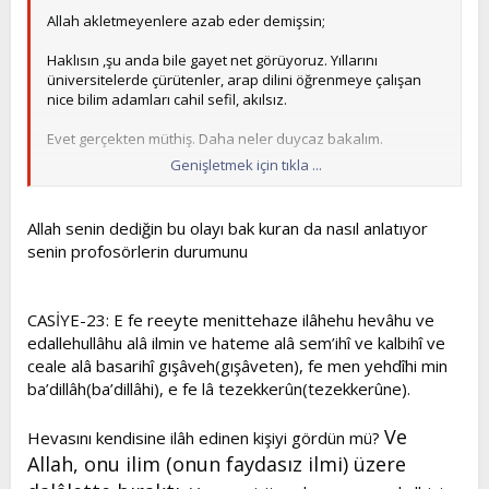
Allah akletmeyenlere azab eder demişsin;
Haklısın ,şu anda bile gayet net görüyoruz. Yıllarını
üniversitelerde çürütenler, arap dilini öğrenmeye çalışan
nice bilim adamları cahil sefil, akılsız.
Evet gerçekten müthiş. Daha neler duycaz bakalım.
Genişletmek için tıkla ...
en geri
en sefil demişsin;
Allah senin dediğin bu olayı bak kuran da nasıl anlatıyor
senin profosörlerin durumunu
Aklı selim herkes bu sözlerin kime ait olduğunu gayet iyi
biliyor...
CASİYE-23: E fe reeyte menittehaze ilâhehu hevâhu ve
edallehullâhu alâ ilmin ve hateme alâ sem’ihî ve kalbihî ve
ceale alâ basarihî gışâveh(gışâveten), fe men yehdîhi min
ba’dillâh(ba’dillâhi), e fe lâ tezekkerûn(tezekkerûne).
Ve
Hevasını kendisine ilâh edinen kişiyi gördün mü?
Allah, onu ilim (onun faydasız ilmi) üzere