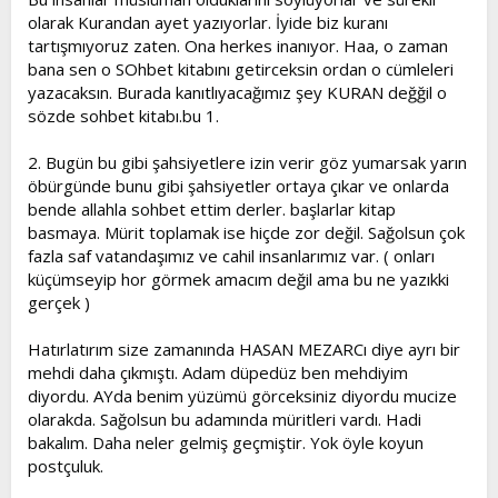
olarak Kurandan ayet yazıyorlar. İyide biz kuranı
tartışmıyoruz zaten. Ona herkes inanıyor. Haa, o zaman
bana sen o SOhbet kitabını getirceksin ordan o cümleleri
yazacaksın. Burada kanıtlıyacağımız şey KURAN değğil o
sözde sohbet kitabı.bu 1.
2. Bugün bu gibi şahsiyetlere izin verir göz yumarsak yarın
öbürgünde bunu gibi şahsiyetler ortaya çıkar ve onlarda
bende allahla sohbet ettim derler. başlarlar kitap
basmaya. Mürit toplamak ise hiçde zor değil. Sağolsun çok
fazla saf vatandaşımız ve cahil insanlarımız var. ( onları
küçümseyip hor görmek amacım değil ama bu ne yazıkki
gerçek )
Hatırlatırım size zamanında HASAN MEZARCı diye ayrı bir
mehdi daha çıkmıştı. Adam düpedüz ben mehdiyim
diyordu. AYda benim yüzümü görceksiniz diyordu mucize
olarakda. Sağolsun bu adamında müritleri vardı. Hadi
bakalım. Daha neler gelmiş geçmiştir. Yok öyle koyun
postçuluk.