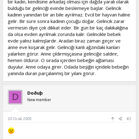
bir kadın, kendisine arkadaş olması için dağda yaralı olarak
t
i
bulduğu bir gelinciği evinde beslemeye başlar. Gelincik
a
h
kadının yanından bir an bile ayrılmaz. Evcil bir hayvan haline
n
i
gelir. Bir süre sonra kadının çocuğu doğar. Gelincik zarar
vermesin diye çok dikkat eder. Bir gün bir kaç dakikalığına
da olsa evden ayrılmak zorunda kalır. Gelincikle bebek
evde yalnız kalmışlardır. Aradan biraz zaman geçer ve
anne eve koşarak gelir. Gelinciği kanlı ağzındaki kanları
yalarken görür. Anne çıldırmışçasına gelinciğe saldırır,
hemen öldürür. O sırada içerden bebeğin ağlaması
duyulur. Anne odaya girer. Odada beşiğin içindeki bebeğin
yanında duran parçalanmış bir yılanı görür.
Doðuþ
D
New member
20 Ocak 2005
#2