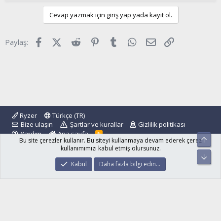
Cevap yazmak için giriş yap yada kayıt ol.
Facebook
X (Twitter)
Reddit
Pinterest
Tumblr
WhatsApp
E-posta
Link
Paylaş:
Ryzer
Türkçe (TR)
Bize ulaşın
Şartlar ve kurallar
Gizlilik politikası
Yardım
Ana sayfa
R
Üst
Bu site çerezler kullanır. Bu siteyi kullanmaya devam ederek çerez
S
S
kullanımımızı kabul etmiş olursunuz.
Alt
®
Community platform by XenForo
© 2010-2024 XenForo Ltd.
Kabul
Daha fazla bilgi edin…
islamforum.com.tr
© 2001 - 2024