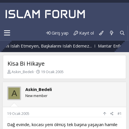
Giriş yap
Kayıt ol
ni Islah Etmeyen, Başkalarını Islah Edemez...
Mantar Enfeksiyon
Kisa Bi Hikaye
K
B
Askin_Bedeli
19 Ocak 2005
o
a
n
ş
b
l
Askin_Bedeli
A
u
a
New member
y
n
u
g
b
ı
a
ç
19 Ocak 2005
#1
ş
t
l
a
Dağ evinde, kocası yeni ölmüş tek başına yaşayan hamile
a
r