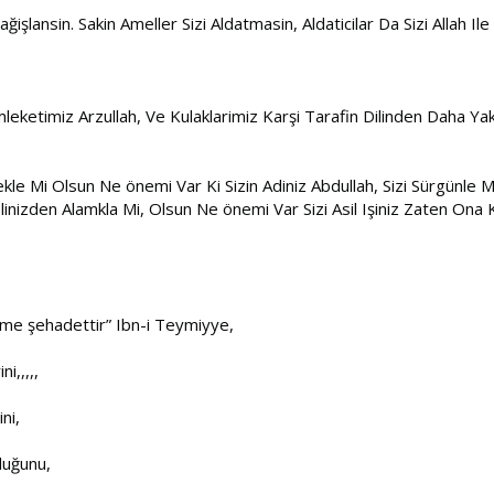
işlansin. Sakin Ameller Sizi Aldatmasin, Aldaticilar Da Sizi Allah I
mleketimiz Arzullah, Ve Kulaklarimiz Karşi Tarafin Dilinden Daha Yak
emekle Mi Olsun Ne önemi Var Ki Sizin Adiniz Abdullah, Sizi Sürgün
zi Elinizden Alamkla Mi, Olsun Ne önemi Var Sizi Asil Işiniz Zaten O
e şehadettir” Ibn-i Teymiyye,
i,,,,,
ni,
duğunu,