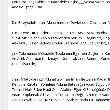
Edilir, Ve Bu şekilde Bir Mücadele Başlar,,,,,,yoksa Sizsi
Abesle Iştigal Olur,
;________________________________________________________
Din Bireyseldir Ister Muhammedin Devletinde Olun Ister M
Din Bireye Hitap Eder, Hesabi Siz Tek Başiniza Vereceksiniz,
çünkü Siz Onlarin Yapip Ettikleriden Sorumlu Değilsiniz, Başar
Alakalidir, Bizler Sadece Etkiler üzerinde Bir Güce Sahibiz, 
şirk Tolumunda Mücadele Toplumun Egemen Güçlerine Kar
Ve Artik Onlardan Korkmayin, Korkacaksaniz Benden Korkun 
Dolu Olsa Bile,
Sizin Anlattiklarinizin Muhattabinizin Imani Ile Zerre Kadar I
Kendine Kalpten Yöneleni Yoluna Ileteceğini Vaad Ediyor, All
Tesirini Halk Eden Hadi Olan Allahtir, Eğer Ki Sürdüğünüz D
Adam Toplamak Gibi Adam Toplamak Değil, Amacimiz Sadec
Onlar Cevaben Der Ki : Umulu Ki Allah Katinda Bir Bahanemi