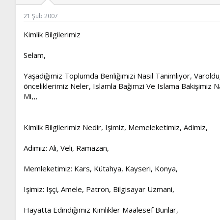
ş
t
l
a
21 Şub 2007
a
r
t
i
Kimlik Bilgilerimiz
a
h
n
i
Selam,
Yaşadiğimiz Toplumda Benliğimizi Nasil Tanimliyor, Varolduğ
önceliklerimiz Neler, Islamla Bağimzi Ve Islama Bakişimiz Nasi
Mi,,,
Kimlik Bilgilerimiz Nedir, Işimiz, Memeleketimiz, Adimiz,
Adimiz: Ali, Veli, Ramazan,
Memleketimiz: Kars, Kütahya, Kayseri, Konya,
Işimiz: Işçi, Amele, Patron, Bilgisayar Uzmani,
Hayatta Edindiğimiz Kimlikler Maalesef Bunlar,