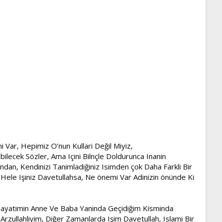
i Var, Hepimiz O’nun Kullari Değil Miyiz,
lecek Sözler, Ama Içini Bilnçle Doldurunca Inanin
indan, Kendinizi Tanimladiğiniz Isimden çok Daha Farkli Bir
 Hele Işiniz Davetullahsa, Ne önemi Var Adinizin önünde Ki
, Hayatimin Anne Ve Baba Yaninda Geçidiğim Kisminda
zullahliyim, Diğer Zamanlarda Işim Davetullah, Islami Bir