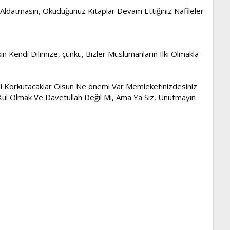
le Aldatmasin, Okuduğunuz Kitaplar Devam Ettiğiniz Nafileler
in Kendi Dilimize, çünkü, Bizler Müslümanlarin Ilki Olmakla
le Mi Korkutacaklar Olsun Ne önemi Var Memleketinizdesiniz
na Kul Olmak Ve Davetullah Değil Mi, Ama Ya Siz, Unutmayin