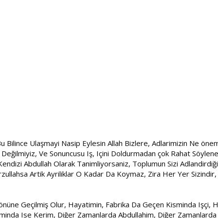
u Bilince Ulaşmayi Nasip Eylesin Allah Bizlere, Adlarimizin Ne önem
ğilmiyiz, Ve Sonuncusu Iş, Içini Doldurmadan çok Rahat Söylenebi
 Kendizi Abdullah Olarak Tanimliyorsaniz, Toplumun Sizi Adlandirdiğ
ullahsa Artik Ayriliklar O Kadar Da Koymaz, Zira Her Yer Sizindir,
in önüne Geçilmiş Olur, Hayatimin, Fabrika Da Geçen Kisminda Işçi
minda Ise Kerim, Diğer Zamanlarda Abdullahim, Diğer Zamanlarda Ar