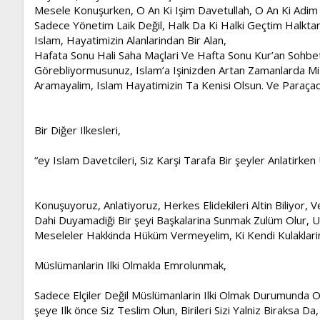
Mesele Konuşurken, O An Ki Işim Davetullah, O An Ki Adim 
Sadece Yönetim Laik Değil, Halk Da Ki Halki Geçtim Halkta
Islam, Hayatimizin Alanlarindan Bir Alan,
Hafata Sonu Hali Saha Maçlari Ve Hafta Sonu Kur’an Sohbetle
Görebliyormusunuz, Islam’a Işinizden Artan Zamanlarda Mi Va
Aramayalim, Islam Hayatimizin Ta Kenisi Olsun. Ve Paraçaci / 
Bir Diğer Ilkesleri,
“ey Islam Davetcileri, Siz Karşi Tarafa Bir şeyler Anlatirken 
Konuşuyoruz, Anlatiyoruz, Herkes Elidekileri Altin Biliyor, 
Dahi Duyamadiği Bir şeyi Başkalarina Sunmak Zulüm Olur
Meseleler Hakkinda Hüküm Vermeyelim, Ki Kendi Kulaklarim
Müslümanlarin Ilki Olmakla Emrolunmak,
Sadece Elçiler Değil Müslümanlarin Ilki Olmak Durumunda 
şeye Ilk önce Siz Teslim Olun, Birileri Sizi Yalniz Biraksa Da