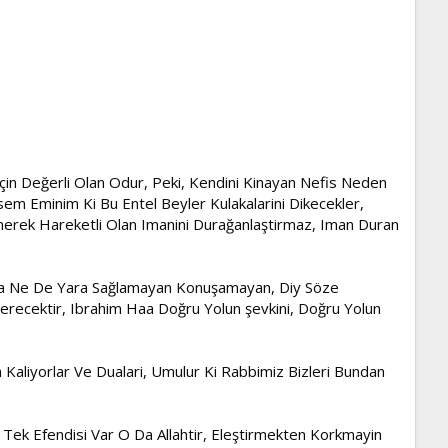
 Için Değerli Olan Odur, Peki, Kendini Kinayan Nefis Neden
sem Eminim Ki Bu Entel Beyler Kulakalarini Dikecekler,
üvenerek Hareketli Olan Imanini Durağanlaştirmaz, Iman Duran
ayda Ne De Yara Sağlamayan Konuşamayan, Diy Söze
sterecektir, Ibrahim Haa Doğru Yolun şevkini, Doğru Yolun
 Kaliyorlar Ve Dualari, Umulur Ki Rabbimiz Bizleri Bundan
n Tek Efendisi Var O Da Allahtir, Eleştirmekten Korkmayin