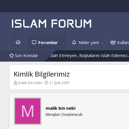
Forumlar
Neler yeni
Kullanı
ri
Kendini Islah Etmeyen, Başkalarını Islah Edemez...
Son Konular
Mantar E
Kimlik Bilgilerimiz
K
B
malik bin nebi
21 Şub 2007
o
a
n
ş
b
l
u
a
M
malik bin nebi
y
n
u
g
Mesajlari Onaylanacak
b
ı
a
ç