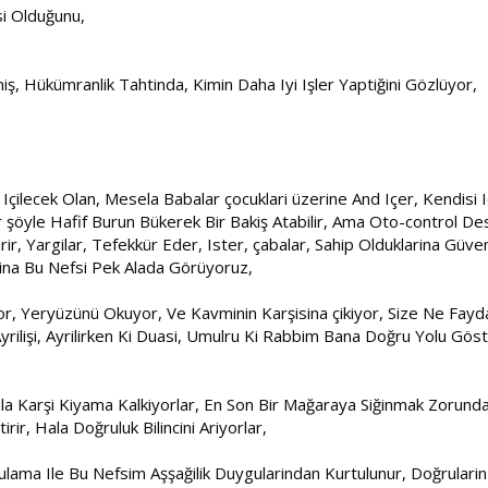
si Olduğunu,
iş, Hükümranlik Tahtinda, Kimin Daha Iyi Işler Yaptiğini Gözlüyor,
d Içilecek Olan, Mesela Babalar çocuklari üzerine And Içer, Kendisi
 şöyle Hafif Burun Bükerek Bir Bakiş Atabilir, Ama Oto-control De
şirir, Yargilar, Tefekkür Eder, Ister, çabalar, Sahip Olduklarina G
larina Bu Nefsi Pek Alada Görüyoruz,
yor, Yeryüzünü Okuyor, Ve Kavminin Karşisina çikiyor, Size Ne F
Ayrilişi, Ayrilirken Ki Duasi, Umulru Ki Rabbim Bana Doğru Yolu Gö
ala Karşi Kiyama Kalkiyorlar, En Son Bir Mağaraya Siğinmak Zorunda
rir, Hala Doğruluk Bilincini Ariyorlar,
gulama Ile Bu Nefsim Aşşağilik Duygularindan Kurtulunur, Doğrulari