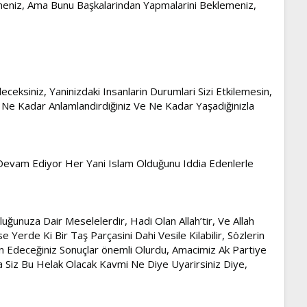
memmeniz, Ama Bunu Başkalarindan Yapmalarini Beklemeniz,
eceksiniz, Yaninizdaki Insanlarin Durumlari Sizi Etkilemesin,
nizi Ne Kadar Anlamlandirdiğiniz Ve Ne Kadar Yaşadiğinizla
a Devam Ediyor Her Yani Islam Olduğunu Iddia Edenlerle
lluğunuza Dair Meselelerdir, Hadi Olan Allah’tir, Ve Allah
 Yerde Ki Bir Taş Parçasini Dahi Vesile Kilabilir, Sözlerin
çin Edeceğiniz Sonuçlar önemli Olurdu, Amacimiz Ak Partiye
iz Bu Helak Olacak Kavmi Ne Diye Uyarirsiniz Diye,