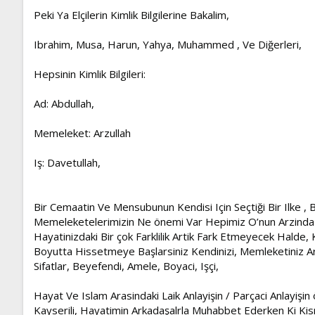
Peki Ya Elçilerin Kimlik Bilgilerine Bakalim,
Ibrahim, Musa, Harun, Yahya, Muhammed , Ve Diğerleri,
Hepsinin Kimlik Bilgileri:
Ad: Abdullah,
Memeleket: Arzullah
Iş: Davetullah,
Bir Cemaatin Ve Mensubunun Kendisi Için Seçtiği Bir Ilke , B
Memeleketelerimizin Ne önemi Var Hepimiz O’nun Arzinda De
Hayatinizdaki Bir çok Farklilik Artik Fark Etmeyecek Halde,
Boyutta Hissetmeye Başlarsiniz Kendinizi, Memleketiniz Arz
Sifatlar, Beyefendi, Amele, Boyaci, Işçi,
Hayat Ve Islam Arasindaki Laik Anlayişin / Parçaci Anlayiş
Kayserili, Hayatimin Arkadaşalrla Muhabbet Ederken Ki Kis