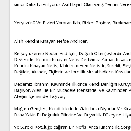
şimdi Daha Iyi Anliyoruz Asil Hayirli Olan Variş Yerinin Nere
Yeryüzünü Ve Bizleri Yaratan Ilah, Bizleri Başiboş Birakmam
Allah Kendini Kinayan Nefse And Içer,
Bir şey üzerine Neden And Içilir, Değerli Olan şeylerdir An
Değerlidir, Kendini Kinayan Nefis Dediğimiz Zaman Insanlar
Kendini Kinayan Nefis, Kibirlenmeyen Nefistir, Sürekli, Ele
Değildir, Akandir, Elçilerin Ve Ibretlik Muvahhidlerin Kissa
Dedemiz Ibrahim, Kavminde Ilk önce Kendi Benliğini Kuru
Başliyor, Ailesi Ile Bir Mücadele Içerisinde, Ve Kavminden 
Ateşini Içerisinde Taşiyor,
Mağara Gençleri, Kendi Içlerinde Galu-bela Diyorlar Ve Kir
Daha Yakin Bi Doğruluk Bilincine Ve Duyarlilik Düzeyine Ulşati
Ve Sürekli Kötülüğe çağiran Bir Nefis, Anca Kinama Ile Sor