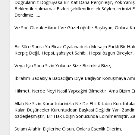
Doğrulariniz Doğruyasa Bir Kat Daha Perçinleşir, Yok Yanl
Beklentileriolmamali Bizleri şekillendirecek Söylemlerimizi
Derdimiz ,,,,,
Ve Son Olarak Hikmet Ve Güzel öğütle Başlayan, Onlara Ka
Bir Süre Sonra Ya Biraz Oyalanadurla Mesajin Farkli Bir Hal
Kerpiç Değil, Hepsi, şahsiyet Sahibi, Hepsi özgün Bireyler,
Veya Işin Sonu Sizin Yolunuz Size Bizimkisi Bize,
Ibrahim Babasiyla Babaciğim Diye Başliyor Konuşmaya Ama 
Hikmet, Nerde Neyi Nasil Yapcağini Bilmektir, Ama Bizim En 
Allah Ne Sizin Kuruntularinizla Ne De Ehli Kitabin Kurutntu
Kalan Düşünceler Kuruntuddan Başkasi Değildir Yani Zandir, 
özdeşleşmiştir, Bir Hak Edişin Sonucunda Edinilmemiştir, Z
Selam Allah’in Elçilerine Olsun, Onlara Esenlik Dilerim,