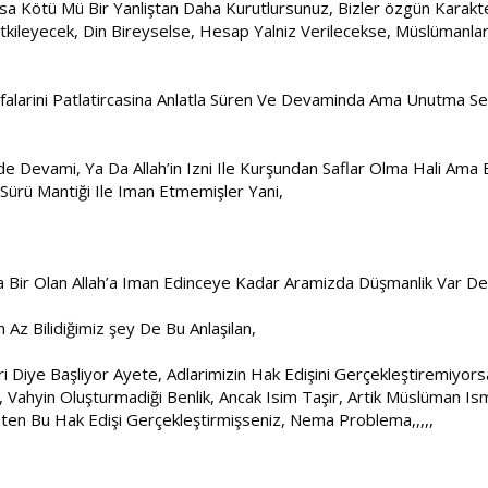
işsa Kötü Mü Bir Yanliştan Daha Kurutlursunuz, Bizler özgün Karak
 Etkileyecek, Din Bireyselse, Hesap Yalniz Verilecekse, Müslümanla
falarini Patlatircasina Anlatla Süren Ve Devaminda Ama Unutma Se
de Devami, Ya Da Allah’in Izni Ile Kurşundan Saflar Olma Hali Ama Bu
 Sürü Mantiği Ile Iman Etmemişler Yani,
Bir Olan Allah’a Iman Edinceye Kadar Aramizda Düşmanlik Var Dem
Az Bilidiğimiz şey De Bu Anlaşilan,
lari Diye Başliyor Ayete, Adlarimizin Hak Edişini Gerçekleştiremiyo
Vahyin Oluşturmadiği Benlik, Ancak Isim Taşir, Artik Müslüman Ismi
aten Bu Hak Edişi Gerçekleştirmişseniz, Nema Problema,,,,,