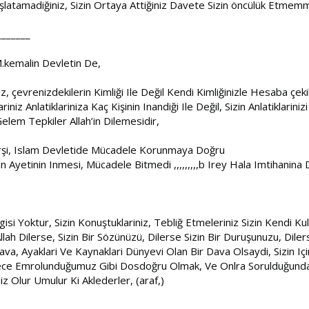
n Başlatamadiğiniz, Sizin Ortaya Attiğiniz Davete Sizin öncülük Et
_______
.kemalin Devletin De,
 çevrenizdekilerin Kimliği Ile Değil Kendi Kimliğinizle Hesaba çekil
iniz Anlatiklariniza Kaç Kişinin Inandiği Ile Değil, Sizin Anlatiklari
Gelem Tepkiler Allah’in Dilemesidir,
şi, Islam Devletide Mücadele Korunmaya Doğru
Ayetinin Inmesi, Mücadele Bitmedi ,,,,,,,,,b Irey Hala Imtihanin
lgisi Yoktur, Sizin Konuştuklariniz, Tebliğ Etmeleriniz Sizin Kendi Ku
ah Dilerse, Sizin Bir Sözünüzü, Dilerse Sizin Bir Duruşunuzu, Dilerse
ava, Ayaklari Ve Kaynaklari Dünyevi Olan Bir Dava Olsaydi, Sizin I
e Emrolunduğumuz Gibi Dosdoğru Olmak, Ve Onlra Sorulduğunda S
z Olur Umulur Ki Aklederler, (araf,)