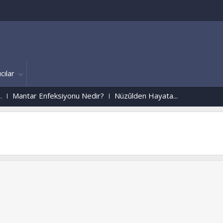
cılar
nfeksiyonu Nedir?
Nüzûlden Hayata...