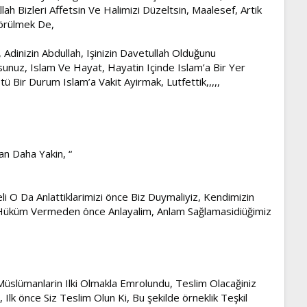
 Bizleri Affetsin Ve Halimizi Düzeltsin, Maalesef, Artik
Görülmek De,
 Adinizin Abdullah, Işinizin Davetullah Olduğunu
sunuz, Islam Ve Hayat, Hayatin Içinde Islam’a Bir Yer
tü Bir Durum Islam’a Vakit Ayirmak, Lutfettik,,,,,
dan Daha Yakin, “
li O Da Anlattiklarimizi önce Biz Duymaliyiz, Kendimizin
Hüküm Vermeden önce Anlayalim, Anlam Sağlamasidiüğimiz
slümanlarin Ilki Olmakla Emrolundu, Teslim Olacağiniz
, Ilk önce Siz Teslim Olun Ki, Bu şekilde örneklik Teşkil