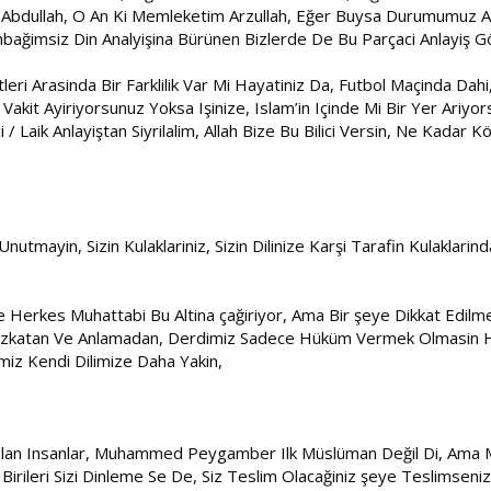
Abdullah, O An Ki Memleketim Arzullah, Eğer Buysa Durumumuz Allah
nbağimsiz Din Analyişina Bürünen Bizlerde De Bu Parçaci Anlayiş 
ri Arasinda Bir Farklilik Var Mi Hayatiniz Da, Futbol Maçinda Dahi,
kit Ayiriyorsunuz Yoksa Işinize, Islam’in Içinde Mi Bir Yer Ariyor
Laik Anlayiştan Siyrilalim, Allah Bize Bu Bilici Versin, Ne Kadar Kö
Unutmayin, Sizin Kulaklariniz, Sizin Dilinize Karşi Tarafin Kulaklarin
Ve Herkes Muhattabi Bu Altina çağiriyor, Ama Bir şeye Dikkat Edilme
, Uzkatan Ve Anlamadan, Derdimiz Sadece Hüküm Vermek Olmasin 
iz Kendi Dilimize Daha Yakin,
Olan Insanlar, Muhammed Peygamber Ilk Müslüman Değil Di, Ama Mü
, Birileri Sizi Dinleme Se De, Siz Teslim Olacağiniz şeye Teslimseniz