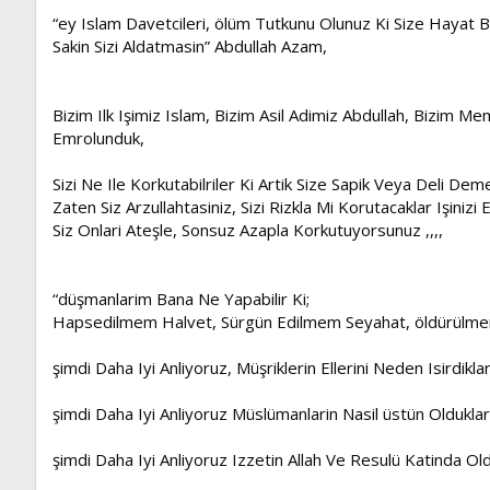
“ey Islam Davetcileri, ölüm Tutkunu Olunuz Ki Size Hayat Bağ
Sakin Sizi Aldatmasin” Abdullah Azam,
Bizim Ilk Işimiz Islam, Bizim Asil Adimiz Abdullah, Bizim Me
Emrolunduk,
Sizi Ne Ile Korkutabilriler Ki Artik Size Sapik Veya Deli D
Zaten Siz Arzullahtasiniz, Sizi Rizkla Mi Korutacaklar Işini
Siz Onlari Ateşle, Sonsuz Azapla Korkutuyorsunuz ,,,,
“düşmanlarim Bana Ne Yapabilir Ki;
Hapsedilmem Halvet, Sürgün Edilmem Seyahat, öldürülmem
şimdi Daha Iyi Anliyoruz, Müşriklerin Ellerini Neden Isirdiklarin
şimdi Daha Iyi Anliyoruz Müslümanlarin Nasil üstün Olduklari
şimdi Daha Iyi Anliyoruz Izzetin Allah Ve Resulü Katinda Ol