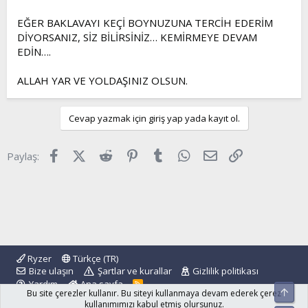
EĞER BAKLAVAYI KEÇİ BOYNUZUNA TERCİH EDERİM
DİYORSANIZ, SİZ BİLİRSİNİZ… KEMİRMEYE DEVAM
EDİN….
ALLAH YAR VE YOLDAŞINIZ OLSUN.
Cevap yazmak için giriş yap yada kayıt ol.
Facebook
X (Twitter)
Reddit
Pinterest
Tumblr
WhatsApp
E-posta
Link
Paylaş:
Ryzer
Türkçe (TR)
Bize ulaşın
Şartlar ve kurallar
Gizlilik politikası
Yardım
Ana sayfa
R
Üst
Bu site çerezler kullanır. Bu siteyi kullanmaya devam ederek çerez
S
S
kullanımımızı kabul etmiş olursunuz.