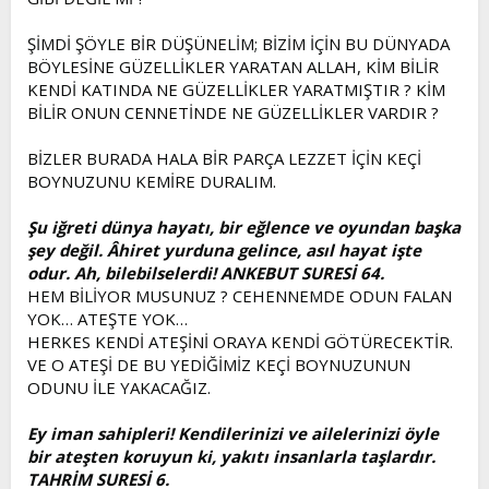
ŞİMDİ ŞÖYLE BİR DÜŞÜNELİM; BİZİM İÇİN BU DÜNYADA
BÖYLESİNE GÜZELLİKLER YARATAN ALLAH, KİM BİLİR
KENDİ KATINDA NE GÜZELLİKLER YARATMIŞTIR ? KİM
BİLİR ONUN CENNETİNDE NE GÜZELLİKLER VARDIR ?
BİZLER BURADA HALA BİR PARÇA LEZZET İÇİN KEÇİ
BOYNUZUNU KEMİRE DURALIM.
Şu iğreti dünya hayatı, bir eğlence ve oyundan başka
şey değil. Âhiret yurduna gelince, asıl hayat işte
odur. Ah, bilebilselerdi! ANKEBUT SURESİ 64.
HEM BİLİYOR MUSUNUZ ? CEHENNEMDE ODUN FALAN
YOK… ATEŞTE YOK…
HERKES KENDİ ATEŞİNİ ORAYA KENDİ GÖTÜRECEKTİR.
VE O ATEŞİ DE BU YEDİĞİMİZ KEÇİ BOYNUZUNUN
ODUNU İLE YAKACAĞIZ.
Ey iman sahipleri! Kendilerinizi ve ailelerinizi öyle
bir ateşten koruyun ki, yakıtı insanlarla taşlardır.
TAHRİM SURESİ 6.