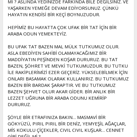
MI ? ASLINDA YEDİNİZDE FARKINDA BİLE DEĞİLSİNİZ. VE
t
i
YAŞARKEN YEMEĞE DEVAM EDİYORSUNUZ. ÇÜNKÜ
a
h
HAYATIN KENDİSİ BİR KEÇİ BOYNUZUDUR.
n
i
HEPİMİZ BU HAYATTA ÇOK UFAK BİR TAT İÇİN BİR
ARABA ODUN YEMEKTEYİZ.
BU UFAK TAT BAZEN MAL MÜLK TUTKUMUZ OLUR.
ASLA EBEDİYEN SAHİBİ OLAMAYACAĞIMIZ BİR
MADDİYATIN PEŞİNDEN KOŞAR DURURUZ. BU TAT
BAZEN, ŞÖHRET VE MEVKİ TUTKUMUZDUR. BU TUTKU
İLE RAKİPLERİMİZİ EZER GEÇERİZ. YÜKSELEBİLMEK İÇİN
ONLARI BASAMAK OLARAK KULLANIRIZ. BU TUTKUMUZ
BAZEN BİR BARDAK ŞARAPTIR. VE BU TUTKUMUZ
BAZEN ŞEHVET OLUR AKAR GİDER. BİR ANLIK BİR
LEZZET UĞRUNA BİR ARABA ODUNU KEMİRİP
DURURUZ.
ŞÖYLE BİR ETRAFINIZA BAKIN… MASMAVİ BİR
GÖKYÜZÜ, PIRIL PIRIL BİR DENİZ, YEMYEŞİL AĞAÇLAR,
MİS KOKULU ÇİÇEKLER, CIVIL CIVIL KUŞLAR… CENNET
GİBİ DEĞİL Mİ ?