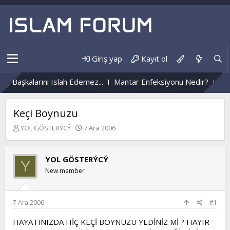
Giriş yap
Kayıt ol
 Başkalarını Islah Edemez...
Mantar Enfeksiyonu Nedir?
Nüzû
Keçi Boynuzu
K
B
YOL GÖSTERÝCÝ
7 Ara 2006
o
a
n
ş
b
l
YOL GÖSTERÝCÝ
Y
u
a
New member
y
n
u
g
b
ı
a
ç
7 Ara 2006
#1
ş
t
l
a
HAYATINIZDA HİÇ KEÇİ BOYNUZU YEDİNİZ Mİ ? HAYIR
a
r