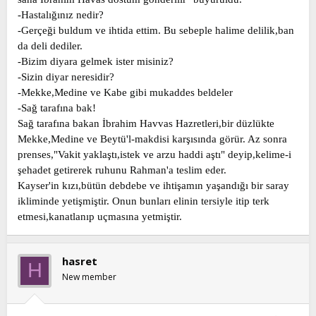
-Hastalığınız nedir?
-Gerçeği buldum ve ihtida ettim. Bu sebeple halime delilik,ban
da deli dediler.
-Bizim diyara gelmek ister misiniz?
-Sizin diyar neresidir?
-Mekke,Medine ve Kabe gibi mukaddes beldeler
-Sağ tarafına bak!
Sağ tarafına bakan İbrahim Havvas Hazretleri,bir düzlükte
Mekke,Medine ve Beytü'l-makdisi karşısında görür. Az sonra
prenses,"Vakit yaklaştı,istek ve arzu haddi aştı" deyip,kelime-i
şehadet getirerek ruhunu Rahman'a teslim eder.
Kayser'in kızı,bütün debdebe ve ihtişamın yaşandığı bir saray
ikliminde yetişmiştir. Onun bunları elinin tersiyle itip terk
etmesi,kanatlanıp uçmasına yetmiştir.
hasret
H
New member