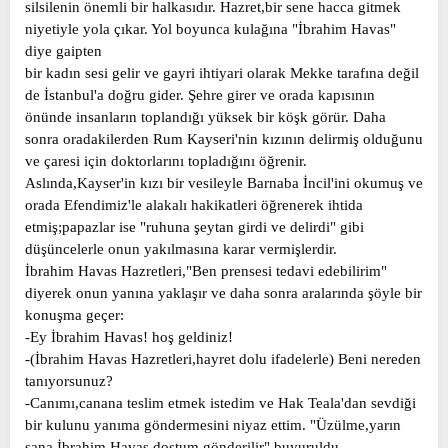
silsilenin önemli bir halkasıdır. Hazret,bir sene hacca gitmek
t
i
niyetiyle yola çıkar. Yol boyunca kulağına "İbrahim Havas"
a
h
diye gaipten
n
i
bir kadın sesi gelir ve gayri ihtiyari olarak Mekke tarafına değil
de İstanbul'a doğru gider. Şehre girer ve orada kapısının
önünde insanların toplandığı yüksek bir köşk görür. Daha
sonra oradakilerden Rum Kayseri'nin kızının delirmiş olduğunu
ve çaresi için doktorlarını topladığını öğrenir.
Aslında,Kayser'in kızı bir vesileyle Barnaba İncil'ini okumuş ve
orada Efendimiz'le alakalı hakikatleri öğrenerek ihtida
etmiş;papazlar ise "ruhuna şeytan girdi ve delirdi" gibi
düşüncelerle onun yakılmasına karar vermişlerdir.
İbrahim Havas Hazretleri,"Ben prensesi tedavi edebilirim"
diyerek onun yanına yaklaşır ve daha sonra aralarında şöyle bir
konuşma geçer:
-Ey İbrahim Havas! hoş geldiniz!
-(İbrahim Havas Hazretleri,hayret dolu ifadelerle) Beni nereden
tanıyorsunuz?
-Canımı,canana teslim etmek istedim ve Hak Teala'dan sevdiği
bir kulunu yanıma göndermesini niyaz ettim. "Üzülme,yarın
sana İbrahim Havas dostum gönderilir" buyuruldu.