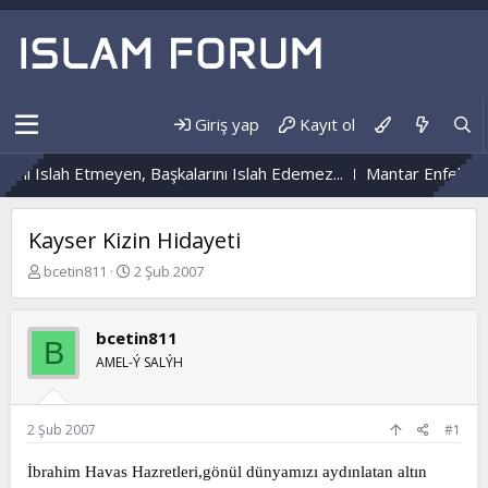
Giriş yap
Kayıt ol
ni Islah Etmeyen, Başkalarını Islah Edemez...
Mantar Enfeksiyon
Kayser Kizin Hidayeti
K
B
bcetin811
2 Şub 2007
o
a
n
ş
b
l
bcetin811
B
u
a
AMEL-Ý SALÝH
y
n
u
g
b
ı
a
ç
2 Şub 2007
#1
ş
t
l
a
İbrahim Havas Hazretleri,gönül dünyamızı aydınlatan altın
a
r