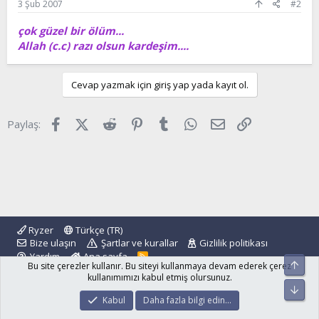
3 Şub 2007
#2
çok güzel bir ölüm...
Allah (c.c) razı olsun kardeşim....
Cevap yazmak için giriş yap yada kayıt ol.
Facebook
X (Twitter)
Reddit
Pinterest
Tumblr
WhatsApp
E-posta
Link
Paylaş:
Ryzer
Türkçe (TR)
Bize ulaşın
Şartlar ve kurallar
Gizlilik politikası
Yardım
Ana sayfa
R
Üst
Bu site çerezler kullanır. Bu siteyi kullanmaya devam ederek çerez
S
S
kullanımımızı kabul etmiş olursunuz.
Alt
®
Community platform by XenForo
© 2010-2024 XenForo Ltd.
Kabul
Daha fazla bilgi edin…
islamforum.com.tr
© 2001 - 2024