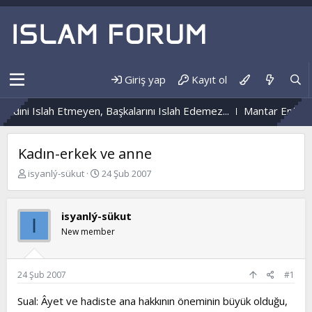
Giriş yap
Kayıt ol
dini Islah Etmeyen, Başkalarını Islah Edemez...
Mantar Enfeksiy
Kadın-erkek ve anne
K
B
isyanlý-sükut
24 Şub 2007
o
a
n
ş
b
l
isyanlý-sükut
I
u
a
New member
y
n
u
g
b
ı
a
ç
24 Şub 2007
#1
ş
t
l
a
Sual: Âyet ve hadiste ana hakkının öneminin büyük olduğu,
a
r