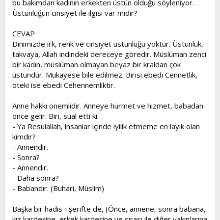
bu bakımdan kadının erkekten üstün olduğu söyleniyor.
t
i
Üstünlüğün cinsiyet ile ilgisi var mıdır?
a
h
n
i
CEVAP
Dinimizde ırk, renk ve cinsiyet üstünlüğü yoktur. Üstünlük,
takvaya, Allah indindeki dereceye göredir. Müslüman zenci
bir kadın, müslüman olmayan beyaz bir kraldan çok
üstündür. Mukayese bile edilmez. Birisi ebedi Cennetlik,
öteki ise ebedi Cehennemliktir.
Anne hakkı önemlidir. Anneye hürmet ve hizmet, babadan
önce gelir. Biri, sual etti ki:
- Ya Resulallah, insanlar içinde iyilik etmeme en layık olan
kimdir?
- Annendir.
- Sonra?
- Annendir.
- Daha sonra?
- Babandır. (Buhari, Müslim)
Başka bir hadis-i şerifte de, (Önce, annene, sonra babana,
kız kardeşine, erkek kardeşine ve sırası ile diğer yakınlarına