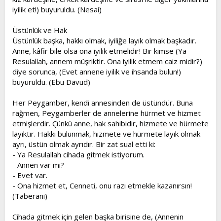
iyilik et!) buyuruldu. (Nesai)
Üstünlük ve Hak
Üstünlük başka, hakkı olmak, iyiliğe layık olmak başkadır.
Anne, kâfir bile olsa ona iyilik etmelidir! Bir kimse (Ya
Resulallah, annem müşriktir. Ona iyilik etmem caiz midir?)
diye sorunca, (Evet annene iyilik ve ihsanda bulun!)
buyuruldu. (Ebu Davud)
Her Peygamber, kendi annesinden de üstündür. Buna
rağmen, Peygamberler de annelerine hürmet ve hizmet
etmişlerdir. Çünkü anne, hak sahibidir, hizmete ve hürmete
layıktır. Hakkı bulunmak, hizmete ve hürmete layık olmak
ayrı, üstün olmak ayrıdır. Bir zat sual etti ki:
- Ya Resulallah cihada gitmek istiyorum.
- Annen var mı?
- Evet var.
- Ona hizmet et, Cenneti, onu razı etmekle kazanırsın!
(Taberani)
Cihada gitmek için gelen başka birisine de, (Annenin