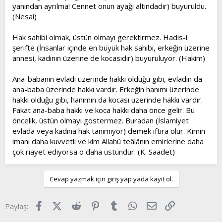
yanından ayrılma! Cennet onun ayağı altındadır) buyuruldu.
(Nesai)
Hak sahibi olmak, üstün olmayı gerektirmez. Hadis-i
şerifte (İnsanlar içinde en büyük hak sahibi, erkeğin üzerine
annesi, kadının üzerine de kocasıdır) buyuruluyor. (Hakim)
Ana-babanın evladı üzerinde hakkı olduğu gibi, evladın da
ana-baba üzerinde hakkı vardır. Erkeğin hanımı üzerinde
hakkı olduğu gibi, hanımın da kocası üzerinde hakkı vardır.
Fakat ana-baba hakkı ve koca hakkı daha önce gelir. Bu
öncelik, üstün olmayı göstermez. Buradan (İslamiyet
evlada veya kadına hak tanımıyor) demek iftira olur. Kimin
imanı daha kuvvetli ve kim Allahü teâlânın emirlerine daha
çok riayet ediyorsa o daha üstündür. (K. Saadet)
Cevap yazmak için giriş yap yada kayıt ol.
Facebook
X (Twitter)
Reddit
Pinterest
Tumblr
WhatsApp
E-posta
Link
Paylaş: