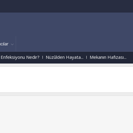
cılar
eksiyonu Nedir?
Nüzûlden Hayata...
Mekanın Hafızası...