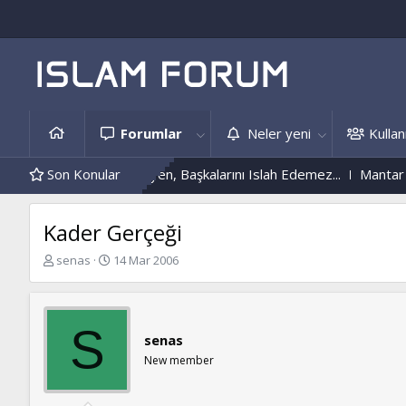
Forumlar
Neler yeni
Kullanı
Kendini Islah Etmeyen, Başkalarını Islah Edemez...
Son Konular
Mantar Enf
Kader Gerçeği
K
B
senas
14 Mar 2006
o
a
n
ş
b
l
u
a
S
senas
y
n
u
g
New member
b
ı
a
ç