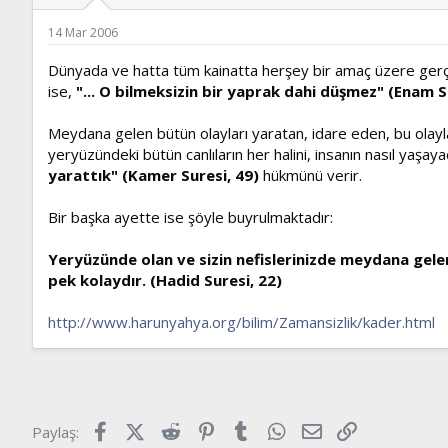
ş
t
l
a
14 Mar 2006
a
r
t
i
Dünyada ve hatta tüm kainatta herşey bir amaç üzere gerçekl
a
h
ise,
"... O bilmeksizin bir yaprak dahi düşmez" (Enam Su
n
i
Meydana gelen bütün olayları yaratan, idare eden, bu olayların
yeryüzündeki bütün canlıların her halini, insanın nasıl yaşayac
yarattık" (Kamer Suresi, 49)
hükmünü verir.
Bir başka ayette ise şöyle buyrulmaktadır:
Yeryüzünde olan ve sizin nefislerinizde meydana gelen
pek kolaydır. (Hadid Suresi, 22)
http://www.harunyahya.org/bilim/Zamansizlik/kader.html
Facebook
X (Twitter)
Reddit
Pinterest
Tumblr
WhatsApp
E-posta
Link
Paylaş: