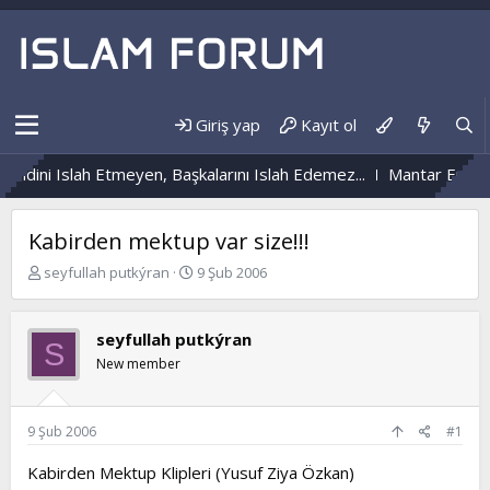
Giriş yap
Kayıt ol
endini Islah Etmeyen, Başkalarını Islah Edemez...
Mantar Enfeks
Kabirden mektup var size!!!
K
B
seyfullah putkýran
9 Şub 2006
o
a
n
ş
b
l
seyfullah putkýran
S
u
a
New member
y
n
u
g
b
ı
a
ç
9 Şub 2006
#1
ş
t
l
a
Kabirden Mektup Klipleri (Yusuf Ziya Özkan)
a
r