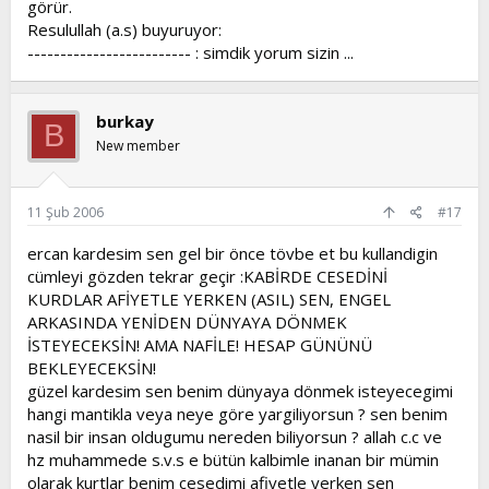
görür.
13) Hadis-i Şerif, İbni Mübarek rivayet etmiştir.
Resulullah (a.s) buyuruyor:
14) Hadis-i Şerif, İbni Adiy rivayet etmiştir.
------------------------- : simdik yorum sizin ...
burkay
B
New member
11 Şub 2006
#17
ercan kardesim sen gel bir önce tövbe et bu kullandigin
cümleyi gözden tekrar geçir :KABİRDE CESEDİNİ
KURDLAR AFİYETLE YERKEN (ASIL) SEN, ENGEL
ARKASINDA YENİDEN DÜNYAYA DÖNMEK
İSTEYECEKSİN! AMA NAFİLE! HESAP GÜNÜNÜ
BEKLEYECEKSİN!
güzel kardesim sen benim dünyaya dönmek isteyecegimi
hangi mantikla veya neye göre yargiliyorsun ? sen benim
nasil bir insan oldugumu nereden biliyorsun ? allah c.c ve
hz muhammede s.v.s e bütün kalbimle inanan bir mümin
olarak kurtlar benim cesedimi afiyetle yerken sen