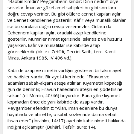
"Rabbin kimdir? Peygamberin kimdir: Dinin nedir?" diye
sorarlar. İman ve güzel amel sahipleri bu gibi sorulara
doğru cevap verirler. Bu gibi ölülere cennet kapıları açılır
ve Cennet kendilerine gösterilir. Kâfir veya münafık olanlar
ise bu sorulara doğru cevap veremezler. Onlara da
Cehennem kapıları açılır, oradaki azap kendilerine
gösterilir. Müminler nimet içerisinde, sıkıntısız ve huzurlu
yaşarken, kâfir ve münâfıklar ise kabirde azap
göreceklerdir (bk. ez-Zebîdî, Tecrîdi Sarih, terc. Kamil
Miras, Ankara 1985, IV 496 vd.).
Kabirde azap ve nimetin varlığını gösteren birtakım ayet
ve hadisler vardır. Bir ayet-i kerimede; "Firavun ve
adamları sabah-akşam ateşe atılırlar. Kıyametin kopacağı
gün de denilir ki; Firavun hanedanını ateşin en şiddetlisine
sokun" (el-Mümin, 40/46) buyurulur. Buna göre kıyamet
kopmadan önce de yani kabirde de azap vardır.
Peygamber efendimiz; "Allah, iman edenlere bu dünya
hayatında ve ahirette, o sabit sözlerinde daima sebat
ihsan eder" (İbrahim, 14/17) ayetinin kabir nimeti hakkında
indiğini açıklamıştır (Buhârî, Tefsîr, sure: 14).