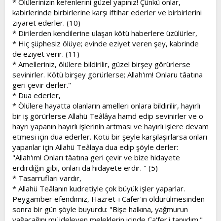
* Ölülerinizin kefenlerini güzel yapınız! Çünkü onlar,
kabirlerinde birbirlerine karşı iftihar ederler ve birbirlerini
ziyaret ederler. (10)
* Dirilerden kendilerine ulaşan kötü haberlere üzülürler,
* Hiç şüphesiz ölüye; evinde eziyet veren şey, kabrinde
de eziyet verir. (11)
* Amelleriniz, ölülere bildirilir, güzel birşey görürlerse
sevinirler. Kötü birşey görürlerse; Allah'ım! Onlaru tâatına
geri çevir derler."
* Dua ederler,
* Ölülere hayatta olanların amelleri onlara bildirilir, hayırlı
bir iş görürlerse Allahü Teâlâya hamd edip sevinirler ve o
hayrı yapanın hayırlı işlerinin artması ve hayırlı işlere devam
etmesi için dua ederler. Kötü bir şeyle karşılaşırlarsa onları
yapanlar için Allahü Teâlaya dua edip şöyle derler:
"Allah'ım! Onları tâatına geri çevir ve bize hidayete
erdirdiğin gibi, onları da hidayete erdir. " (5)
* Tasarrufları vardır,
* Allahü Teâlanın kudretiyle çok büyük işler yaparlar.
Peygamber efendimiz, Hazret-i Cafer'in öldürülmesinden
sonra bir gün şöyle buyurdu: "Bişe halkına, yağmurun
yağacağını müjdeleyen meleklerin içinde Ca'fer'i tanııdım."