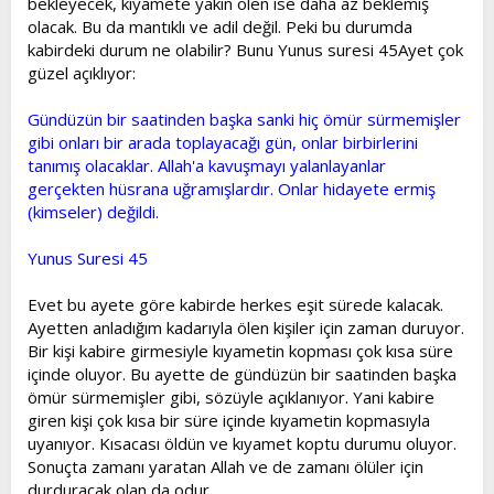
bekleyecek, kıyamete yakın ölen ise daha az beklemiş
olacak. Bu da mantıklı ve adil değil. Peki bu durumda
kabirdeki durum ne olabilir? Bunu Yunus suresi 45Ayet çok
güzel açıklıyor:
Gündüzün bir saatinden başka sanki hiç ömür sürmemişler
gibi onları bir arada toplayacağı gün, onlar birbirlerini
tanımış olacaklar. Allah'a kavuşmayı yalanlayanlar
gerçekten hüsrana uğramışlardır. Onlar hidayete ermiş
(kimseler) değildi.
Yunus Suresi 45
Evet bu ayete göre kabirde herkes eşit sürede kalacak.
Ayetten anladığım kadarıyla ölen kişiler için zaman duruyor.
Bir kişi kabire girmesiyle kıyametin kopması çok kısa süre
içinde oluyor. Bu ayette de gündüzün bir saatinden başka
ömür sürmemişler gibi, sözüyle açıklanıyor. Yani kabire
giren kişi çok kısa bir süre içinde kıyametin kopmasıyla
uyanıyor. Kısacası öldün ve kıyamet koptu durumu oluyor.
Sonuçta zamanı yaratan Allah ve de zamanı ölüler için
durduracak olan da odur.