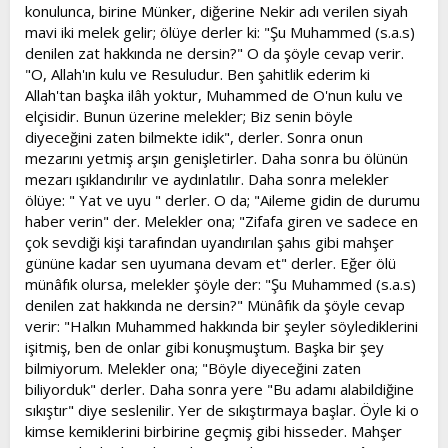
konulunca, birine Münker, diğerine Nekir adı verilen siyah
mavi iki melek gelir; ölüye derler ki: "Şu Muhammed (s.a.s)
denilen zat hakkında ne dersin?" O da şöyle cevap verir.
"O, Allah'ın kulu ve Resuludur. Ben şahitlik ederim ki
Allah'tan başka ilâh yoktur, Muhammed de O'nun kulu ve
elçisidir. Bunun üzerine melekler; Biz senin böyle
diyeceğini zaten bilmekte idik", derler. Sonra onun
mezarını yetmiş arşın genişletirler. Daha sonra bu ölünün
mezarı ışıklandırılır ve aydınlatılır. Daha sonra melekler
ölüye: " Yat ve uyu " derler. O da; "Aileme gidin de durumu
haber verin" der. Melekler ona; "Zifafa giren ve sadece en
çok sevdiği kişi tarafından uyandırılan şahıs gibi mahşer
gününe kadar sen uyumana devam et" derler. Eğer ölü
münâfık olursa, melekler şöyle der: "Şu Muhammed (s.a.s)
denilen zat hakkında ne dersin?" Münâfık da şöyle cevap
verir: "Halkın Muhammed hakkında bir şeyler söylediklerini
işitmiş, ben de onlar gibi konuşmuştum. Başka bir şey
bilmiyorum. Melekler ona; "Böyle diyeceğini zaten
biliyorduk" derler. Daha sonra yere "Bu adamı alabildiğine
sıkıştır" diye seslenilir. Yer de sıkıştırmaya başlar. Öyle ki o
kimse kemiklerini birbirine geçmiş gibi hisseder. Mahşer