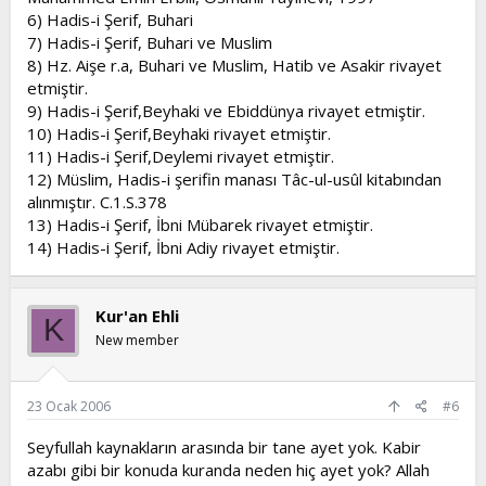
6) Hadis-i Şerif, Buhari
7) Hadis-i Şerif, Buhari ve Muslim
8) Hz. Aişe r.a, Buhari ve Muslim, Hatib ve Asakir rivayet
etmiştir.
9) Hadis-i Şerif,Beyhaki ve Ebiddünya rivayet etmiştir.
10) Hadis-i Şerif,Beyhaki rivayet etmiştir.
11) Hadis-i Şerif,Deylemi rivayet etmiştir.
12) Müslim, Hadis-i şerifin manası Tâc-ul-usûl kitabından
alınmıştır. C.1.S.378
13) Hadis-i Şerif, İbni Mübarek rivayet etmiştir.
14) Hadis-i Şerif, İbni Adiy rivayet etmiştir.
Kur'an Ehli
K
New member
23 Ocak 2006
#6
Seyfullah kaynakların arasında bir tane ayet yok. Kabir
azabı gibi bir konuda kuranda neden hiç ayet yok? Allah