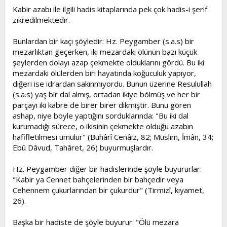
Kabir azabı ile ilgili hadis kitaplarında pek çok hadis-i şerif
zikredilmektedir.
Bunlardan bir kaçı şöyledir: Hz. Peygamber (s.a.s) bir
mezarlıktan geçerken, iki mezardaki ölünün bazı küçük
şeylerden dolayı azap çekmekte olduklarını gördü. Bu iki
mezardaki ölülerden biri hayatında koğuculuk yapıyor,
diğeri ise idrardan sakınmıyordu. Bunun üzerine Resulullah
(s.a.s) yaş bir dal almış, ortadan ikiye bölmüş ve her bir
parçayı iki kabre de birer birer dikmiştir. Bunu gören
ashap, niye böyle yaptığını sorduklarında: "Bu iki dal
kurumadığı sürece, o ikisinin çekmekte olduğu azabın
hafifletilmesi umulur" (Buhârî Cenâiz, 82; Müslim, İmân, 34;
Ebû Dâvud, Tahâret, 26) buyurmuşlardır.
Hz. Peygamber diğer bir hadislerinde şöyle buyururlar:
"Kabir ya Cennet bahçelerinden bir bahçedir veya
Cehennem çukurlarından bir çukurdur" (Tirmizî, kıyamet,
26).
Başka bir hadiste de şöyle buyurur: "Ölü mezara