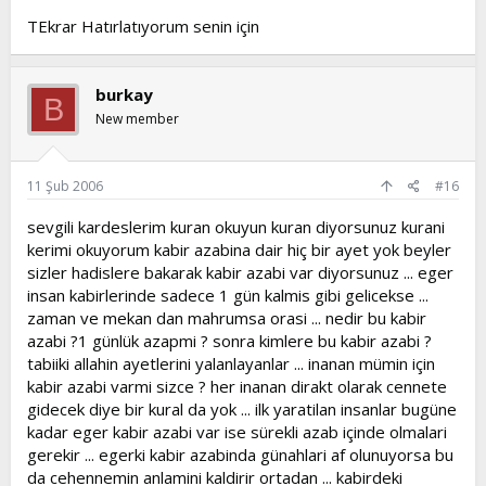
TEkrar Hatırlatıyorum senin için
Kafirlerin kabir azabı, kıyamete kadar devam eder. Yalnız
cuma ve Ramazan günleri kalkar. İtaat erbabı için kabir
azabı yoktur. Ancak kabrin şiddet ve azametini hisseder.
Asilere gelince bunlar için kabir azabı vardır. Ancak
burkay
B
kıyâmete kadar devam etmez. Cuma günleri kalkar. Hatta
New member
cuma gecesi ölen asi, bir saat kabir azabı görür.
Resulullah (a.s) buyuruyor:
* Kabir ahiret menzillerinin birinci menzilidir. Kişi ondan
11 Şub 2006
#16
kurtulabilirse, ondan sonrakiler daha kolaydır. Ondan
kurtulamazsa ondan sonrakiler bundan daha zordur, daha
sevgili kardeslerim kuran okuyun kuran diyorsunuz kurani
şediddir.
kerimi okuyorum kabir azabina dair hiç bir ayet yok beyler
* Kabir azabı haktır. Onlar kabirde azap çekerler, onların
sizler hadislere bakarak kabir azabi var diyorsunuz ... eger
azabını hayvanlar işitir.
insan kabirlerinde sadece 1 gün kalmis gibi gelicekse ...
* Kabir ya Cennet bahçelerinden bir bahçedir veya
zaman ve mekan dan mahrumsa orasi ... nedir bu kabir
Cehennem çukurlarından bir çukurdur.
azabi ?1 günlük azapmi ? sonra kimlere bu kabir azabi ?
* Manzaraların hiçbiri kabir kadar korkutucu ve ürkütücü
değildi!.
tabiiki allahin ayetlerini yalanlayanlar ... inanan mümin için
kabir azabi varmi sizce ? her inanan dirakt olarak cennete
Resulullah (a.s) bir mezarlıktan geçerken, iki mezardaki
gidecek diye bir kural da yok ... ilk yaratilan insanlar bugüne
ölünün bazı küçük şeylerden dolayı azap çekmekte
kadar eger kabir azabi var ise sürekli azab içinde olmalari
olduklarını gördü. Bu iki mezardaki ölülerden biri hayatında
gerekir ... egerki kabir azabinda günahlari af olunuyorsa bu
laf taşıyıcılık yapıyor, diğeri ise idrardan sakınmıyordu.
da cehennemin anlamini kaldirir ortadan ... kabirdeki
Bunun üzerine Resulullah (a.s) yaş bir dal almış, ortadan