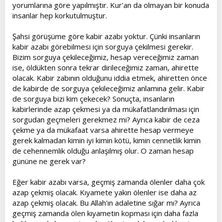
yorumlarına göre yapılmıştır. Kur'an da olmayan bir konuda
insanlar hep korkutulmuştur.
Şahsi görüşüme göre kabir azabı yoktur. Çünki insanların
kabir azabı görebilmesi için sorguya çekilmesi gerekir.
Bizim sorguya çekileceğimiz, hesap vereceğimiz zaman
ise, öldükten sonra tekrar dirileceğimiz zaman, ahirette
olacak. Kabir zabının olduğunu iddia etmek, ahiretten önce
de kabirde de sorguya çekileceğimiz anlamına gelir. Kabir
de sorguya bizi kim çekecek? Sonuçta, insanların
kabirlerinde azap çekmesi ya da mükafatlandırılması için
sorgudan geçmeleri gerekmez mi? Ayrıca kabir de ceza
çekme ya da mükafaat varsa ahirette hesap vermeye
gerek kalmadan kimin iyi kimin kötü, kimin cennetlik kimin
de cehennemlik olduğu anlaşılmış olur. O zaman hesap
gününe ne gerek var?
Eğer kabir azabı varsa, geçmiş zamanda ölenler daha çok
azap çekmiş olacak. Kıyamete yakın ölenler ise daha az
azap çekmiş olacak. Bu Allah'ın adaletine sığar mı? Ayrıca
geçmiş zamanda ölen kıyametin kopması için daha fazla