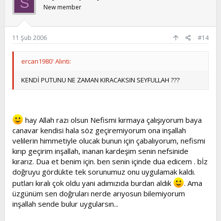
S
New member
11 Şub 2006
#14
ercan1980' Alıntı:
KENDİ PUTUNU NE ZAMAN KIRACAKSIN SEYFULLAH ???
hay Allah razı olsun Nefismi kırmaya çalışıyorum baya
canavar kendisi hala söz geçiremiyorum ona inşallah
velilerin himmetiyle olucak bunun için çabalıyorum, nefismi
kırıp geçirim inşallah, inanan kardeşim senin nefsinide
kırarız. Dua et benim için. ben senin içinde dua edicem . bİz
doğruyu gördükte tek sorunumuz onu uygulamak kaldı.
putları kıralı çok oldu yani adımızıda burdan aldık
. Ama
üzgünüm sen doğruları nerde arıyosun bilemiyorum
inşallah sende bulur uygularsın...