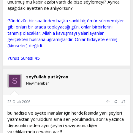
unutmuş mu kabir azabı vardı da bize söylemeyi? Ayrıca
aşağıdaki ayetten ne anlıyorsun?
Gündüzün bir saatinden başka sanki hiç ömür sürmemişler
gibi onları bir arada toplayacağı gün, onlar birbirlerini
tanımış olacaklar. Allah'a kavuşmayı yalanlayanlar
gerçekten hüsrana uğramışlardır. Onlar hidayete ermiş
(kimseler) değildi.
Yunus Suresi 45
seyfullah putkýran
S
New member
23 Ocak 2006
#7
bu hadise ve ayete inanalar için herdefasında yanı şeyleri
yazmaktan yorulddum ama sen yorulmadın. sonra yazınca
diyosunki neden aynı şeyleri yazıyosun. diğer
yazdıklaırmda cevabın var.!!