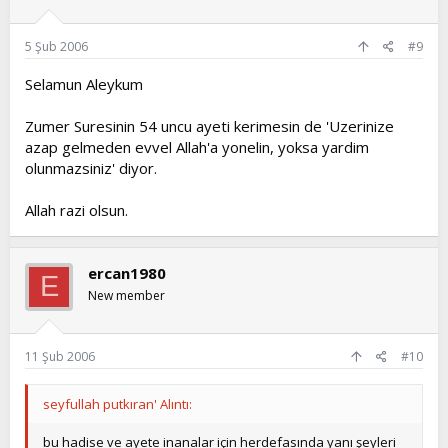
5 Şub 2006
#9
Selamun Aleykum
Zumer Suresinin 54 uncu ayeti kerimesin de 'Uzerinize
azap gelmeden evvel Allah'a yonelin, yoksa yardim
olunmazsiniz' diyor.
Allah razi olsun.
ercan1980
E
New member
11 Şub 2006
#10
seyfullah putkıran' Alıntı:
bu hadise ve ayete inanalar için herdefasında yanı şeyleri