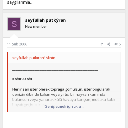
saygılarımla...
seyfullah putkýran
S
New member
11 Şub 2006
#15
seyfullah putkıran' Alıntı:
__________________________________________________
Kabir Azabı
Her insan ister ölerek toprağa gömülsün, ister boğularak
denizin dibinde kalsın veya yırtıcı bir hayvan karnında
bulunsun veya yanarak külü havaya karışsın, mutlaka kabir
hayatı geçirecektir.
Genişletmek için tıkla ...
Kabir azabının aslı, Dünya sevgisidir. Fakat şiddet derecesi
ayrıdır. Azlığı, çokluğu Dünya sevgisine göre değişir. Azap,
kalbin Dünyaya bağlanmasının sonucudur.