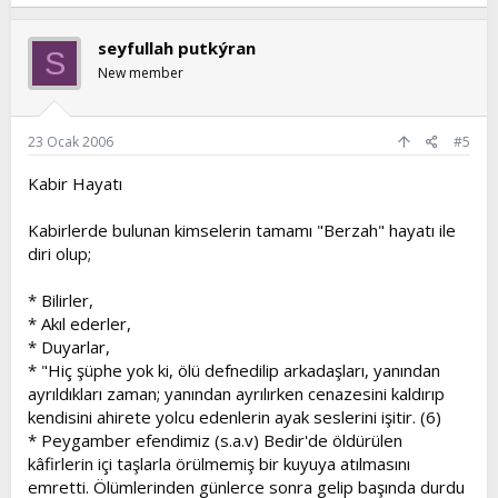
seyfullah putkýran
S
New member
23 Ocak 2006
#5
Kabir Hayatı
Kabirlerde bulunan kimselerin tamamı "Berzah" hayatı ile
diri olup;
* Bilirler,
* Akıl ederler,
* Duyarlar,
* "Hiç şüphe yok ki, ölü defnedilip arkadaşları, yanından
ayrıldıkları zaman; yanından ayrılırken cenazesini kaldırıp
kendisini ahirete yolcu edenlerin ayak seslerini işitir. (6)
* Peygamber efendimiz (s.a.v) Bedir'de öldürülen
kâfirlerin içi taşlarla örülmemiş bir kuyuya atılmasını
emretti. Ölümlerinden günlerce sonra gelip başında durdu