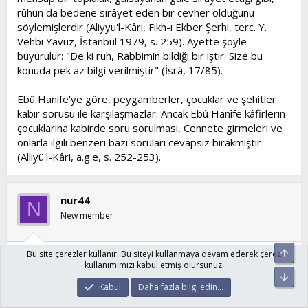
rûhun da bedene sirâyet eden bir cevher olduğunu
söylemişlerdir (Aliyyu'l-Kâri, Fıkh-ı Ekber Şerhi, terc. Y.
Vehbi Yavuz, İstanbul 1979, s. 259). Ayette şöyle
buyurulur: "De ki ruh, Rabbimin bildiği bir iştir. Size bu
konuda pek az bilgi verilmiştir" (İsrâ, 17/85).
Ebû Hanife'ye göre, peygamberler, çocuklar ve şehitler
kabir sorusu ile karşılaşmazlar. Ancak Ebû Hanîfe kâfirlerin
çocuklarına kabirde soru sorulması, Cennete girmeleri ve
onlarla ilgili benzeri bazı soruları cevapsız bırakmıştır
(Alliyü'l-Kâri, a.g.e, s. 252-253).
nur44
N
New member
Üst
Bu site çerezler kullanır. Bu siteyi kullanmaya devam ederek çerez
11 Şub 2006
#19
kullanımımızı kabul etmiş olursunuz.
Alt
015. Sure - HICR SURESİ 36. AYET
Kabul
Daha fazla bilgi edin…
IBLIS: "EY RABBIM, ÖYLE ISE, BANA ONLARIN