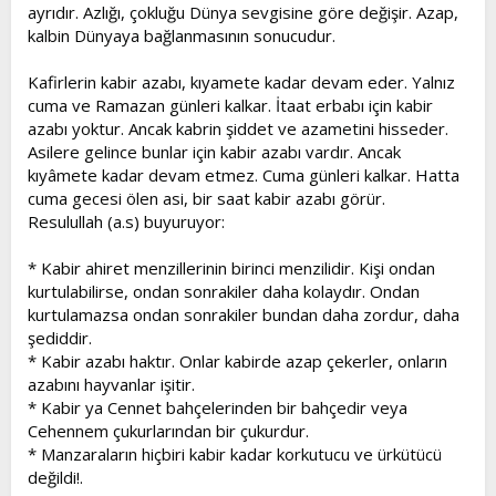
ayrıdır. Azlığı, çokluğu Dünya sevgisine göre değişir. Azap,
kalbin Dünyaya bağlanmasının sonucudur.
Kafirlerin kabir azabı, kıyamete kadar devam eder. Yalnız
cuma ve Ramazan günleri kalkar. İtaat erbabı için kabir
azabı yoktur. Ancak kabrin şiddet ve azametini hisseder.
Asilere gelince bunlar için kabir azabı vardır. Ancak
kıyâmete kadar devam etmez. Cuma günleri kalkar. Hatta
cuma gecesi ölen asi, bir saat kabir azabı görür.
Resulullah (a.s) buyuruyor:
* Kabir ahiret menzillerinin birinci menzilidir. Kişi ondan
kurtulabilirse, ondan sonrakiler daha kolaydır. Ondan
kurtulamazsa ondan sonrakiler bundan daha zordur, daha
şediddir.
* Kabir azabı haktır. Onlar kabirde azap çekerler, onların
azabını hayvanlar işitir.
* Kabir ya Cennet bahçelerinden bir bahçedir veya
Cehennem çukurlarından bir çukurdur.
* Manzaraların hiçbiri kabir kadar korkutucu ve ürkütücü
değildi!.