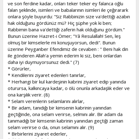
ve son ferdine kadar, onları teker teker ey falanca oğlu
falan şeklinde, isimleri ve babalarının isimleri ile çeğırarark
onlara şöyle buyurdu: "Siz Rabbinizin size va'dettiği azabın
hak olduğunu gördünüz mü? Hiç şüphe yok ki ben;
Rabbimin bana va'dettiği zaferin hak olduğunu gördüm."
Bunun üzerine Hazret-i Ömer; "Yâ Resulallah! Sen, leş
olmuş bir kimselerle mi konuşuyorsun, dedi". Bunun
üzerine Peyganber Efendimiz de cevaben : " Beni hak din
ile gönderen Allah'a yemin ederim ki siz, beni onlardan
daha iyi duymuyorsunuz dedi." (7)
* Görürler,
* Kendilerini ziyaret edenleri tanırlar,
* Herhangi bir kul kardeşinin kabrini ziyaret edip yanında
oturursa, kalkıncaya kadar, o ölü onunla arkadaşlık eder ve
ona karşılık verir. (8)
* Selam verenlerin selamlarını alırlar,
* Bir adam, tanıdığı bir kimsenin kabrinin yanından
geçtiğinde, ona selam verirse, selmını alır. Bir adam da
tanımadığı bir kimsenin kabrinin yanından geçtiği zaman
selam verirse o da, onun selamını alır. (9)
* Birbirlerini ziyaret ederler,