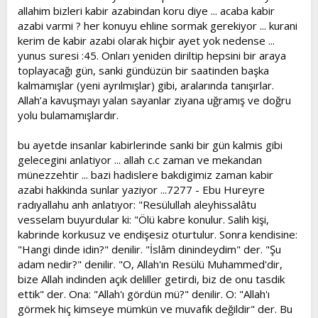
allahim bizleri kabir azabindan koru diye ... acaba kabir
t
i
a
h
azabi varmi ? her konuyu ehline sormak gerekiyor ... kurani
n
i
kerim de kabir azabi olarak hiçbir ayet yok nedense ...
yunus suresi :45. Onları yeniden diriltip hepsini bir araya
toplayacağı gün, sanki gündüzün bir saatinden başka
kalmamışlar (yeni ayrılmışlar) gibi, aralarında tanışırlar.
Allah’a kavuşmayı yalan sayanlar ziyana uğramış ve doğru
yolu bulamamışlardır.
bu ayetde insanlar kabirlerinde sanki bir gün kalmis gibi
gelecegini anlatiyor ... allah c.c zaman ve mekandan
münezzehtir ... bazi hadislere bakdigimiz zaman kabir
azabi hakkinda sunlar yaziyor ...7277 - Ebu Hureyre
radıyallahu anh anlatıyor: "Resülullah aleyhissalâtu
vesselam buyurdular ki: "Ölü kabre konulur. Salih kişi,
kabrinde korkusuz ve endişesiz oturtulur. Sonra kendisine:
"Hangi dinde idin?" denilir. "İslâm dinindeydim" der. "Şu
adam nedir?" denilir. "O, Allah'ın Resülü Muhammed'dir,
bize Allah indinden açık deliller getirdi, biz de onu tasdik
ettik" der. Ona: "Allah'ı gördün mü?" denilir. O: "Allah'ı
görmek hiç kimseye mümkün ve muvafık değildir" der. Bu