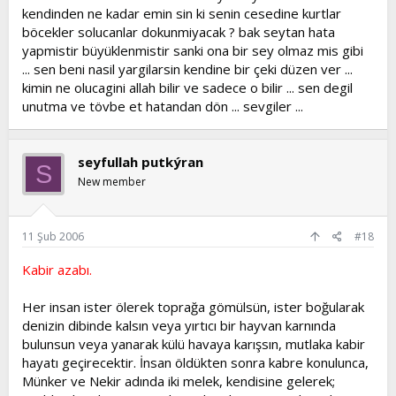
kendinden ne kadar emin sin ki senin cesedine kurtlar
böcekler solucanlar dokunmiyacak ? bak seytan hata
yapmistir büyüklenmistir sanki ona bir sey olmaz mis gibi
... sen beni nasil yargilarsin kendine bir çeki düzen ver ...
kimin ne olucagini allah bilir ve sadece o bilir ... sen degil
unutma ve tövbe et hatandan dön ... sevgiler ...
seyfullah putkýran
S
New member
11 Şub 2006
#18
Kabir azabı.
Her insan ister ölerek toprağa gömülsün, ister boğularak
denizin dibinde kalsın veya yırtıcı bir hayvan karnında
bulunsun veya yanarak külü havaya karışsın, mutlaka kabir
hayatı geçirecektir. İnsan öldükten sonra kabre konulunca,
Münker ve Nekir adında iki melek, kendisine gelerek;