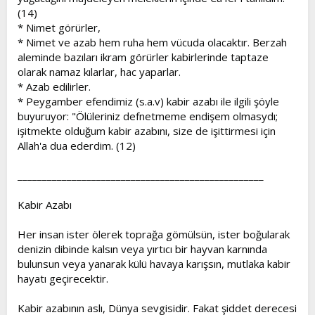
(14)
* Nimet görürler,
* Nimet ve azab hem ruha hem vücuda olacaktır. Berzah
aleminde bazıları ikram görürler kabirlerinde taptaze
olarak namaz kılarlar, hac yaparlar.
* Azab edilirler.
* Peygamber efendimiz (s.a.v) kabir azabı ile ilgili şöyle
buyuruyor: "Ölüleriniz defnetmeme endişem olmasydı;
işitmekte olduğum kabir azabını, size de işittirmesi için
Allah'a dua ederdim. (12)
__________________________________________________
Kabir Azabı
Her insan ister ölerek toprağa gömülsün, ister boğularak
denizin dibinde kalsın veya yırtıcı bir hayvan karnında
bulunsun veya yanarak külü havaya karışsın, mutlaka kabir
hayatı geçirecektir.
Kabir azabının aslı, Dünya sevgisidir. Fakat şiddet derecesi