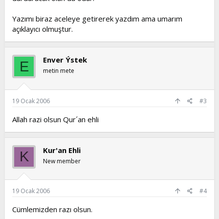
Yazımı biraz aceleye getirerek yazdım ama umarım
açıklayıcı olmuştur.
Enver Ýstek
E
metin mete
19 Ocak 2006
#3
Allah razi olsun Qur´an ehli
Kur'an Ehli
K
New member
19 Ocak 2006
#4
Cümlemizden razı olsun.