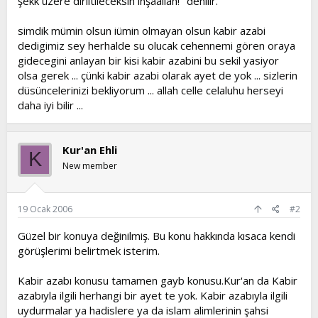
şekk üzere diriltileceksin inşaallah!" denilir."
simdik mümin olsun iümin olmayan olsun kabir azabi
dedigimiz sey herhalde su olucak cehennemi gören oraya
gidecegini anlayan bir kisi kabir azabini bu sekil yasiyor
olsa gerek ... çünki kabir azabi olarak ayet de yok ... sizlerin
düsüncelerinizi bekliyorum ... allah celle celaluhu herseyi
daha iyi bilir ...
Kur'an Ehli
K
New member
19 Ocak 2006
#2
Güzel bir konuya değinilmiş. Bu konu hakkında kısaca kendi
görüşlerimi belirtmek isterim.
Kabir azabı konusu tamamen gayb konusu.Kur'an da Kabir
azabıyla ilgili herhangi bir ayet te yok. Kabir azabıyla ilgili
uydurmalar ya hadislere ya da islam alimlerinin şahsi