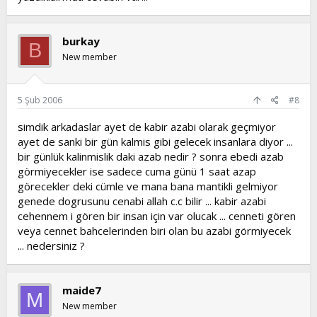
burkay
B
New member
5 Şub 2006
#8
simdik arkadaslar ayet de kabir azabi olarak geçmiyor
ayet de sanki bir gün kalmis gibi gelecek insanlara diyor ...
bir günlük kalinmislik daki azab nedir ? sonra ebedi azab
görmiyecekler ise sadece cuma günü 1 saat azap
görecekler deki cümle ve mana bana mantikli gelmiyor
genede dogrusunu cenabi allah c.c bilir ... kabir azabi
cehennem i gören bir insan için var olucak ... cenneti gören
veya cennet bahcelerinden biri olan bu azabi görmiyecek
... nedersiniz ?
maide7
M
New member