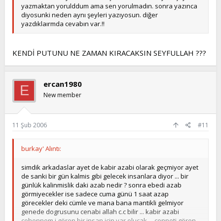
yazmaktan yorulddum ama sen yorulmadın. sonra yazınca
diyosunki neden aynı şeyleri yazıyosun. diğer
yazdıklaırmda cevabın var.!!
KENDİ PUTUNU NE ZAMAN KIRACAKSIN SEYFULLAH ???
ercan1980
E
New member
11 Şub 2006
#11
burkay' Alıntı:
simdik arkadaslar ayet de kabir azabi olarak geçmiyor ayet
de sanki bir gün kalmis gibi gelecek insanlara diyor ... bir
günlük kalinmislik daki azab nedir ? sonra ebedi azab
görmiyecekler ise sadece cuma günü 1 saat azap
görecekler deki cümle ve mana bana mantikli gelmiyor
genede dogrusunu cenabi allah c.c bilir ... kabir azabi
cehennem i gören bir insan için var olucak ... cenneti gören