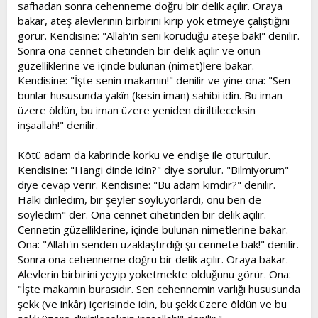
safhadan sonra cehenneme doğru bir delik açılır. Oraya
bakar, ateş alevlerinin birbirini kırıp yok etmeye çalıştığını
görür. Kendisine: "Allah'ın seni koruduğu ateşe bak!" denilir.
Sonra ona cennet cihetinden bir delik açılır ve onun
güzelliklerine ve içinde bulunan (nimet)lere bakar.
Kendisine: "İşte senin makamın!" denilir ve yine ona: "Sen
bunlar hususunda yakîn (kesin iman) sahibi idin. Bu iman
üzere öldün, bu iman üzere yeniden diriltileceksin
inşaallah!" denilir.
Kötü adam da kabrinde korku ve endişe ile oturtulur.
Kendisine: "Hangi dinde idin?" diye sorulur. "Bilmiyorum"
diye cevap verir. Kendisine: "Bu adam kimdir?" denilir.
Halkı dinledim, bir şeyler söylüyorlardı, onu ben de
söyledim" der. Ona cennet cihetinden bir delik açılır.
Cennetin güzelliklerine, içinde bulunan nimetlerine bakar.
Ona: "Allah'ın senden uzaklaştırdığı şu cennete bak!" denilir.
Sonra ona cehenneme doğru bir delik açılır. Oraya bakar.
Alevlerin birbirini yeyip yoketmekte olduğunu görür. Ona:
"İşte makamın burasıdır. Sen cehennemin varlığı hususunda
şekk (ve inkâr) içerisinde idin, bu şekk üzere öldün ve bu