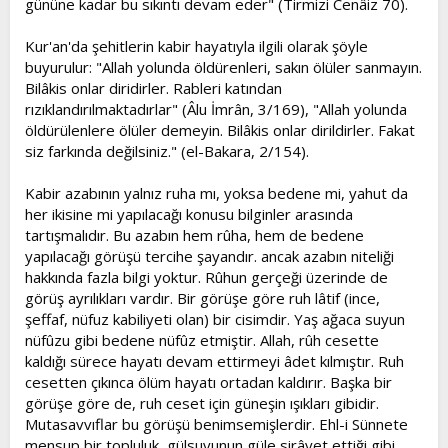
gününe kadar bu sıkıntı devam eder" (Tirmizi Cenâiz 70).
Kur'an'da şehitlerin kabir hayatıyla ilgili olarak şöyle
buyurulur: "Allah yolunda öldürenleri, sakın ölüler sanmayın.
Bilâkis onlar diridirler. Rableri katından
rızıklandırılmaktadırlar" (Âlu İmrân, 3/169), "Allah yolunda
öldürülenlere ölüler demeyin. Bilâkis onlar dirildirler. Fakat
siz farkında değilsiniz." (el-Bakara, 2/154).
Kabir azabının yalnız ruha mı, yoksa bedene mi, yahut da
her ikisine mi yapılacağı konusu bilginler arasında
tartışmalıdır. Bu azabın hem rûha, hem de bedene
yapılacağı görüşü tercihe şayandır. ancak azabın niteliği
hakkında fazla bilgi yoktur. Rûhun gerçeği üzerinde de
görüş ayrılıkları vardır. Bir görüşe göre ruh lâtif (ince,
şeffaf, nüfuz kabiliyeti olan) bir cisimdir. Yaş ağaca suyun
nüfûzu gibi bedene nüfûz etmiştir. Allah, rûh cesette
kaldığı sürece hayatı devam ettirmeyi âdet kılmıştır. Ruh
cesetten çıkınca ölüm hayatı ortadan kaldırır. Başka bir
görüşe göre de, ruh ceset için güneşin ışıkları gibidir.
Mutasavvıflar bu görüşü benimsemişlerdir. Ehl-i Sünnete
mensup bir topluluk, gülsuyunun güle sirâyet ettiği gibi,