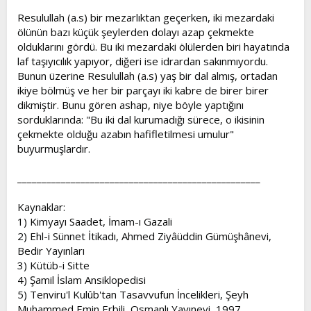
Resulullah (a.s) bir mezarlıktan geçerken, iki mezardaki
ölünün bazı küçük şeylerden dolayı azap çekmekte
olduklarını gördü. Bu iki mezardaki ölülerden biri hayatında
laf taşıyıcılık yapıyor, diğeri ise idrardan sakınmıyordu.
Bunun üzerine Resulullah (a.s) yaş bir dal almış, ortadan
ikiye bölmüş ve her bir parçayı iki kabre de birer birer
dikmiştir. Bunu gören ashap, niye böyle yaptığını
sorduklarında: "Bu iki dal kurumadığı sürece, o ikisinin
çekmekte olduğu azabın hafifletilmesi umulur"
buyurmuşlardır.
__________________________________________________
Kaynaklar:
1) Kimyayı Saadet, İmam-ı Gazali
2) Ehl-i Sünnet İtikadı, Ahmed Ziyâüddin Gümüşhânevi,
Bedir Yayınları
3) Kütüb-i Sitte
4) Şamil İslam Ansiklopedisi
5) Tenviru'l Kulûb'tan Tasavvufun İncelikleri, Şeyh
Muhammed Emin Erbili, Osmanlı Yayınevi, 1997