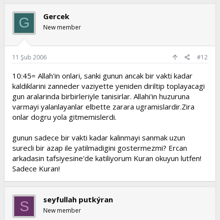
Gercek
G
New member
11 Şub 2006
#12
10:45= Allah'in onlari, sanki gunun ancak bir vakti kadar
kaldiklarini zanneder vaziyette yeniden diriltip toplayacagi
gun aralarinda birbirleriyle tanisirlar. Allahi'in huzuruna
varmayi yalanlayanlar elbette zarara ugramislardir.Zira
onlar dogru yola gitmemislerdi.
gunun sadece bir vakti kadar kalinmayi sanmak uzun
surecli bir azap ile yatilmadigini gostermezmi? Ercan
arkadasin tafsiyesine'de katiliyorum Kuran okuyun lutfen!
Sadece Kuran!
seyfullah putkýran
S
New member