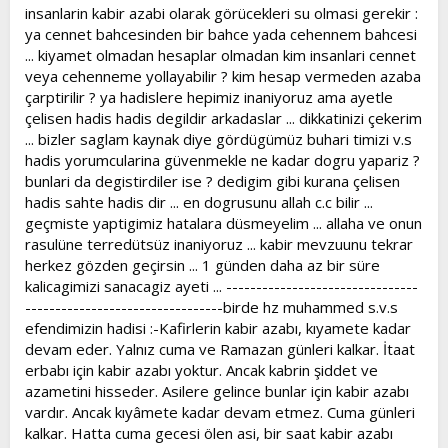
ikiye bölmüş ve her bir parçayı iki kabre de birer birer
insanlarin kabir azabi olarak görücekleri su olmasi gerekir :
dikmiştir. Bunu gören ashap, niye böyle yaptığını
ya cennet bahcesinden bir bahce yada cehennem bahcesi
sorduklarında: "Bu iki dal kurumadığı sürece, o ikisinin
... kiyamet olmadan hesaplar olmadan kim insanlari cennet
çekmekte olduğu azabın hafifletilmesi umulur"
veya cehenneme yollayabilir ? kim hesap vermeden azaba
buyurmuşlardır.
çarptirilir ? ya hadislere hepimiz inaniyoruz ama ayetle
çelisen hadis hadis degildir arkadaslar ... dikkatinizi çekerim
__________________________________________________
... bizler saglam kaynak diye gördügümüz buhari timizi v.s
Kaynaklar:
hadis yorumcularina güvenmekle ne kadar dogru yapariz ?
1) Kimyayı Saadet, İmam-ı Gazali
bunlari da degistirdiler ise ? dedigim gibi kurana çelisen
2) Ehl-i Sünnet İtikadı, Ahmed Ziyâüddin Gümüşhânevi, Bedir
hadis sahte hadis dir ... en dogrusunu allah c.c bilir ...
Yayınları
geçmiste yaptigimiz hatalara düsmeyelim ... allaha ve onun
3) Kütüb-i Sitte
rasulüne terredütsüz inaniyoruz ... kabir mevzuunu tekrar
4) Şamil İslam Ansiklopedisi
5) Tenviru'l Kulûb'tan Tasavvufun İncelikleri, Şeyh
herkez gözden geçirsin ... 1 günden daha az bir süre
Muhammed Emin Erbili, Osmanlı Yayınevi, 1997
kalicagimizi sanacagiz ayeti ... --------------------------------
6) Hadis-i Şerif, Buhari
---------------------------------birde hz muhammed s.v.s
7) Hadis-i Şerif, Buhari ve Muslim
efendimizin hadisi :-Kafirlerin kabir azabı, kıyamete kadar
8) Hz. Aişe r.a, Buhari ve Muslim, Hatib ve Asakir rivayet
devam eder. Yalnız cuma ve Ramazan günleri kalkar. İtaat
etmiştir.
erbabı için kabir azabı yoktur. Ancak kabrin şiddet ve
9) Hadis-i Şerif,Beyhaki ve Ebiddünya rivayet etmiştir.
10) Hadis-i Şerif,Beyhaki rivayet etmiştir.
azametini hisseder. Asilere gelince bunlar için kabir azabı
11) Hadis-i Şerif,Deylemi rivayet etmiştir.
vardır. Ancak kıyâmete kadar devam etmez. Cuma günleri
12) Müslim, Hadis-i şerifin manası Tâc-ul-usûl kitabından
kalkar. Hatta cuma gecesi ölen asi, bir saat kabir azabı
alınmıştır. C.1.S.378