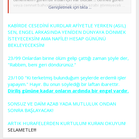
veya cennet bahcelerinden biri olan bu azabi görmiyecek ...
Genişletmek için tıkla ...
nedersiniz ?
KABİRDE CESEDİNİ KURDLAR AFİYETLE YERKEN (ASIL)
SEN, ENGEL ARKASINDA YENİDEN DÜNYAYA DÖNMEK
İSTEYECEKSİN! AMA NAFİLE! HESAP GÜNÜNÜ
BEKLEYECEKSİN!
23/99 Onlardan birine ölüm gelip çattığı zaman şöyle der,
"Rabbim, beni geri döndürünüz."
23/100 "Ki terketmiş bulunduğum şeylerde erdemli işler
yapayım." Hayır. Bu onun söylediği bir laftan ibarettir.
Diriliş gününe kadar onların ardında bir engel vardır.
SONSUZ VE DAİM AZAB YADA MUTLULUK ONDAN
SONRA BAŞLAYACAK!
ARTIK HURAFELERDEN KURTULUN! KURAN OKUYUN!
SELAMETLE!!!