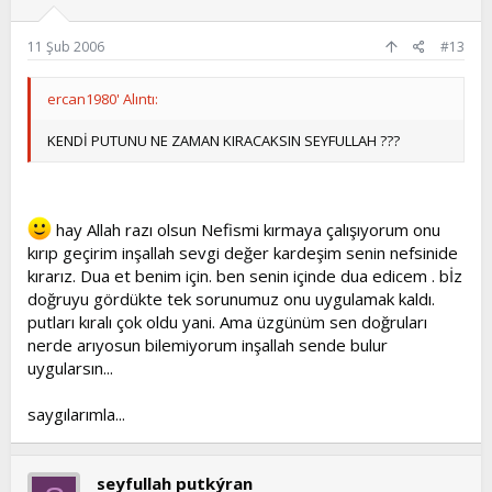
11 Şub 2006
#13
ercan1980' Alıntı:
KENDİ PUTUNU NE ZAMAN KIRACAKSIN SEYFULLAH ???
hay Allah razı olsun Nefismi kırmaya çalışıyorum onu
kırıp geçirim inşallah sevgi değer kardeşim senin nefsinide
kırarız. Dua et benim için. ben senin içinde dua edicem . bİz
doğruyu gördükte tek sorunumuz onu uygulamak kaldı.
putları kıralı çok oldu yani. Ama üzgünüm sen doğruları
nerde arıyosun bilemiyorum inşallah sende bulur
uygularsın...
saygılarımla...
seyfullah putkýran