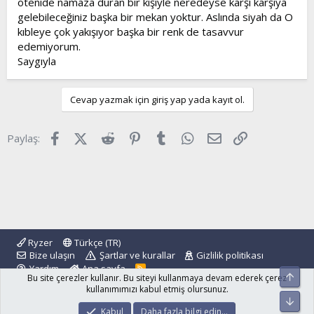
ötenide namaza duran bir kişiyle neredeyse karşı karşıya
gelebileceğiniz başka bir mekan yoktur. Aslında siyah da O
kıbleye çok yakışıyor başka bir renk de tasavvur
edemiyorum.
Saygıyla
Cevap yazmak için giriş yap yada kayıt ol.
Facebook
X (Twitter)
Reddit
Pinterest
Tumblr
WhatsApp
E-posta
Link
Paylaş:
Ryzer
Türkçe (TR)
Bize ulaşın
Şartlar ve kurallar
Gizlilik politikası
Yardım
Ana sayfa
R
Üst
Bu site çerezler kullanır. Bu siteyi kullanmaya devam ederek çerez
S
S
kullanımımızı kabul etmiş olursunuz.
Alt
®
Community platform by XenForo
© 2010-2024 XenForo Ltd.
Kabul
Daha fazla bilgi edin…
islamforum.com.tr
© 2001 - 2024