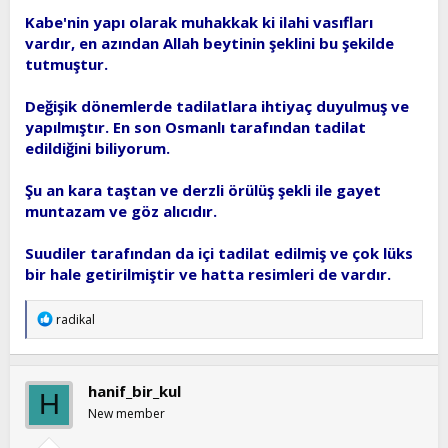
Kabe'nin yapı olarak muhakkak ki ilahi vasıfları
vardır, en azından Allah beytinin şeklini bu şekilde
tutmuştur.
Değişik dönemlerde tadilatlara ihtiyaç duyulmuş ve
yapılmıştır. En son Osmanlı tarafından tadilat
edildiğini biliyorum.
Şu an kara taştan ve derzli örülüş şekli ile gayet
muntazam ve göz alıcıdır.
Suudiler tarafından da içi tadilat edilmiş ve çok lüks
bir hale getirilmiştir ve hatta resimleri de vardır.
T
radikal
e
p
k
i
hanif_bir_kul
H
l
e
New member
r
: