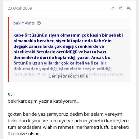
23 Ocak 2009
#6
bekir' Alıntı:
Kabe örtüsünün siyah olmasının çok kesin bir sebebi
olmamakla beraber, siyer kitaplarında Kabe'nin
değişik zamanlarda çok değişik renklerde ve
nitelikteki örtülerle örtüldüğü ve hatta bazı
dönemlerde deri ile kaplandığı yazar. Ancak bu
örtünün uzun yıllardır çok kaliteli ve özel bir
dokumadan yapıldığı, işlemelerle tezyin edildiği
malumdur. O'na gidip de bakınca en yakışacak rengin
Genişletmek için tıkla ...
de siyah olduğu hemen anlaşılmaktadır. Allahu alem
bu rengi Peygamberimiz Efendimiz emir buyurmuştur.
S.a
Kabe'nin yapı olarak muhakkak ki ilahi vasıfları vardır,
bekirkardeşim yazına katılıyorum...
en azından Allah beytinin şeklini bu şekilde
tutmuştur.
çoktan beride yazışamıyoruz dedim bir selam vereyim
Değişik dönemlerde tadilatlara ihtiyaç duyulmuş ve
bekir kardeşime ve tüm uye ve admin yönetici kardeşlere..
yapılmıştır. En son Osmanlı tarafından tadilat
tüm arkadaşlara Allah'ın rahmeti merhameti lutfu bereketi
edildiğini biliyorum.
üzerinize olsun.