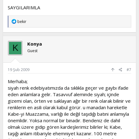
Şu an kara taştan ve derzli örülüş şekli ile gayet
SAYGILARIMLA
muntazam ve göz alıcıdır.
Suudiler tarafından da içi tadilat edilmiş ve çok lüks
T
bekir
bir hale getirilmiştir ve hatta resimleri de vardır.
e
p
k
i
Konya
K
l
e
Guest
r
:
19 Şub 2009
#7
Merhaba;
siyah renk edebiyatımızda da sıklıkla geçer ve gaybı ifade
eden anlamlara gelir. Tasavvuf aleminde siyah; içinde
gizemi olan, örten ve saklayan ağır bir renk olarak bilinir ve
renklerin en asili olarak kabul görür. u manadan hareketle
Kabe-yi Muazzama, varlığı ile değil taşıdığı batıni anlamıyla
önemlidir. Yoksa normal bir binadır. Bendeniz de dahil
olmak üzere gidip gören kardeşlerimiz bilirler ki; Kabe,
taşığı anlam itibariyle ehemniyet kazanır. 100 metre