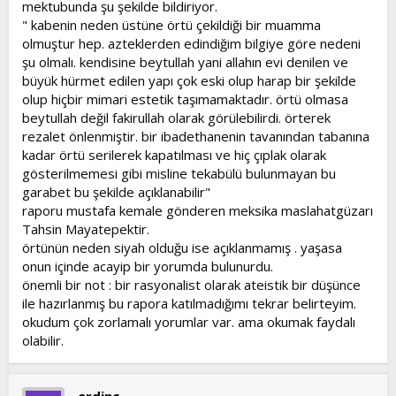
mektubunda şu şekilde bildiriyor.
" kabenin neden üstüne örtü çekildiği bir muamma
olmuştur hep. azteklerden edindiğim bilgiye göre nedeni
şu olmalı. kendisine beytullah yani allahın evi denilen ve
büyük hürmet edilen yapı çok eski olup harap bir şekilde
olup hiçbir mimari estetik taşımamaktadır. örtü olmasa
beytullah değil fakirullah olarak görülebilirdi. örterek
rezalet önlenmiştir. bir ibadethanenin tavanından tabanına
kadar örtü serilerek kapatılması ve hiç çıplak olarak
gösterilmemesi gibi misline tekabülü bulunmayan bu
garabet bu şekilde açıklanabilir"
raporu mustafa kemale gönderen meksika maslahatgüzarı
Tahsin Mayatepektir.
örtünün neden siyah olduğu ise açıklanmamış . yaşasa
onun içinde acayip bir yorumda bulunurdu.
önemli bir not : bir rasyonalist olarak ateistik bir düşünce
ile hazırlanmış bu rapora katılmadığımı tekrar belirteyim.
okudum çok zorlamalı yorumlar var. ama okumak faydalı
olabilir.