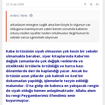
-- işin garibi kabenin örtülmesi hususunda da yorum var.
22 Ocak 2009
#5
eski azteklerdede böyle bir durum varmış. adam gidip
örtüyü kaldırtmış birde ne görsün azteklerin hürmet ettikleri
üstünü örttükleri ibadethane tam bir harabe -yıkık dökük
erdinc' Alıntı:
müş. o zaman neden üstünü örttüklerini anlamış. bu adam
mustafa kemale konu ile ilgili gönderdiği mektubunda şu
arkadasım emegıne saglık ama ben boyle bı olgunun var
şekilde bildiriyor.
olduguna ınanmıyorum zaten benım sorumda kabenın
" kabenin neden üstüne örtü çekildiği bir muamma olmuştur
ortusu neden sıyahtır neden ortulmustur degıl bunun bı
hep. azteklerden edindiğim bilgiye göre nedeni şu olmalı.
sebebı varsa ogrenmek ıstıyorum
kendisine beytullah yani allahın evi denilen ve büyük
hürmet edilen yapı çok eski olup harap bir şekilde olup
hiçbir mimari estetik taşımamaktadır. örtü olmasa beytullah
Kabe örtüsünün siyah olmasının çok kesin bir sebebi
değil fakirullah olarak görülebilirdi. örterek rezalet
önlenmiştir. bir ibadethanenin tavanından tabanına kadar
olmamakla beraber, siyer kitaplarında Kabe'nin
örtü serilerek kapatılması ve hiç çıplak olarak
değişik zamanlarda çok değişik renklerde ve
gösterilmemesi gibi misline tekabülü bulunmayan bu
nitelikteki örtülerle örtüldüğü ve hatta bazı
garabet bu şekilde açıklanabilir"
dönemlerde deri ile kaplandığı yazar. Ancak bu
raporu mustafa kemale gönderen meksika maslahatgüzarı
örtünün uzun yıllardır çok kaliteli ve özel bir
Tahsin Mayatepektir.
dokumadan yapıldığı, işlemelerle tezyin edildiği
örtünün neden siyah olduğu ise açıklanmamış . yaşasa
onun içinde acayip bir yorumda bulunurdu.
malumdur. O'na gidip de bakınca en yakışacak rengin
önemli bir not : bir rasyonalist olarak ateistik bir düşünce ile
de siyah olduğu hemen anlaşılmaktadır. Allahu alem
hazırlanmış bu rapora katılmadığımı tekrar belirteyim.
bu rengi Peygamberimiz Efendimiz emir
okudum çok zorlamalı yorumlar var. ama okumak faydalı
buyurmuştur.
olabilir.