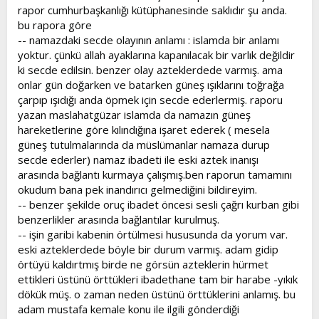
rapor cumhurbaşkanlığı kütüphanesinde saklıdır şu anda.
bu rapora göre
-- namazdaki secde olayının anlamı : islamda bir anlamı
yoktur. çünkü allah ayaklarına kapanılacak bir varlık değildir
ki secde edilsin. benzer olay azteklerdede varmış. ama
onlar gün doğarken ve batarken güneş ışıklarını toğrağa
çarpıp ışıdığı anda öpmek için secde ederlermiş. raporu
yazan maslahatgüzar islamda da namazın güneş
hareketlerine göre kılındığına işaret ederek ( mesela
güneş tutulmalarında da müslümanlar namaza durup
secde ederler) namaz ibadeti ile eski aztek inanışı
arasında bağlantı kurmaya çalışmış.ben raporun tamamını
okudum bana pek inandırıcı gelmediğini bildireyim.
-- benzer şekilde oruç ibadet öncesi sesli çağrı kurban gibi
benzerlikler arasında bağlantılar kurulmuş.
-- işin garibi kabenin örtülmesi hususunda da yorum var.
eski azteklerdede böyle bir durum varmış. adam gidip
örtüyü kaldırtmış birde ne görsün azteklerin hürmet
ettikleri üstünü örttükleri ibadethane tam bir harabe -yıkık
dökük müş. o zaman neden üstünü örttüklerini anlamış. bu
adam mustafa kemale konu ile ilgili gönderdiği