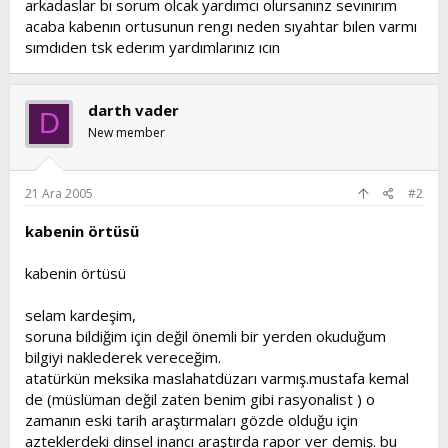
arkadaslar bı sorum olcak yardımcı olursanınz sevınırım
t
i
acaba kabenın ortusunun rengı neden sıyahtar bılen varmı
a
h
sımdıden tsk ederım yardımlarınız ıcın
n
i
darth vader
D
New member
21 Ara 2005
#2
kabenin örtüsü
kabenin örtüsü
selam kardeşim,
soruna bildiğim için değil önemli bir yerden okuduğum
bilgiyi naklederek vereceğim.
atatürkün meksika maslahatdüzarı varmış.mustafa kemal
de (müslüman değil zaten benim gibi rasyonalist ) o
zamanın eski tarih araştırmaları gözde olduğu için
azteklerdeki dinsel inancı araştırda rapor ver demiş. bu