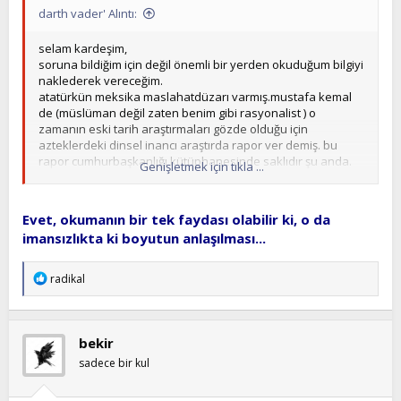
darth vader' Alıntı:
selam kardeşim,
soruna bildiğim için değil önemli bir yerden okuduğum bilgiyi
naklederek vereceğim.
atatürkün meksika maslahatdüzarı varmış.mustafa kemal
de (müslüman değil zaten benim gibi rasyonalist ) o
zamanın eski tarih araştırmaları gözde olduğu için
azteklerdeki dinsel inancı araştırda rapor ver demiş. bu
rapor cumhurbaşkanlığı kütüphanesinde saklıdır şu anda.
Genişletmek için tıkla ...
bu rapora göre
-- namazdaki secde olayının anlamı : islamda bir anlamı
yoktur. çünkü allah ayaklarına kapanılacak bir varlık değildir
Evet, okumanın bir tek faydası olabilir ki, o da
ki secde edilsin. benzer olay azteklerdede varmış. ama
imansızlıkta ki boyutun anlaşılması...
onlar gün doğarken ve batarken güneş ışıklarını toğrağa
çarpıp ışıdığı anda öpmek için secde ederlermiş. raporu
yazan maslahatgüzar islamda da namazın güneş
T
radikal
hareketlerine göre kılındığına işaret ederek ( mesela güneş
e
p
tutulmalarında da müslümanlar namaza durup secde
k
ederler) namaz ibadeti ile eski aztek inanışı arasında
i
bağlantı kurmaya çalışmış.ben raporun tamamını okudum
bekir
l
bana pek inandırıcı gelmediğini bildireyim.
e
sadece bir kul
-- benzer şekilde oruç ibadet öncesi sesli çağrı kurban gibi
r
benzerlikler arasında bağlantılar kurulmuş.
: