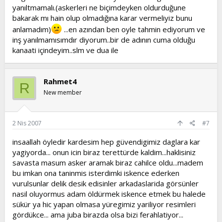
yanıltmamalı.(askerleri ne biçimdeyken oldurduğune
bakarak mı hain olup olmadığına karar vermeliyiz bunu
anlamadım)
...en azından ben oyle tahmin ediyorum ve
inş yanılmamısımdır diyorum..bir de adının cuma olduğu
kanaati içindeyim..slm ve dua ile
Rahmet4
R
New member
2 Nis 2007
#7
insaallah öyledir kardesim hep güvendigimiz daglara kar
yagiyorda... onun icin biraz terettürde kaldim...haklisiniz
savasta masum asker aramak biraz cahilce oldu...madem
bu imkan ona taninmis isterdimki iskence ederken
vurulsunlar delik desik edisinler arkadaslarida görsünler
nasil oluyormus adam öldürmek iskence etmek bu halede
sükür ya hic yapan olmasa yüregimiz yariliyor resimleri
gördükce... ama juba birazda olsa bizi ferahlatiyor...