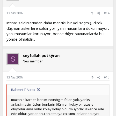
13 Nis 2007
#14
intihar saldırılarından daha mantıklı bir yol seçmiş, direk
düşman askerlere saldırıyor, yani masumlara dokunmuyor,
yani masumlar korunuyor, bence diğer savunanlarda bu
yönde olmalıdır..
seyfullah putkýran
S
New member
13 Nis 2007
#15
Rahmet4' Alıntı:
mücahid kardes benim incindigim falan yok. yanlis
anlasilmasin lütfen bunlarin ölümleri kolay bir atesle
ölüyorlar ama onlar kolay kolay öldürmüyorlar iskence ede
ede öldürüyorlar onu anlatmaya calistim. onlarinda ayni