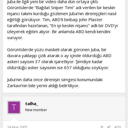
Juba ile ilgili yeni bir video daha dün ortaya çıktı.
Görüntülerde “Bağdat Sniper Timi'' adı verilen bir keskin
nişancı takımı kurduğu gözlenen Juba’nın direnişçileri nasıl
eğittiği görülüyor. Tim, ABD'li binbaşı John Plaster
tarafından hazırlanan, “En iyi keskin nişancı'' adlı bir DVD’yi
izleyerek eğitim alıyor. Bir anlamda ABD kendi kendini
vuruyor.
Görüntülerde yüzü maskeli olarak görünen Juba, bir
duvara yaklaşıp çizik atarak o ay içinde öldürdüğü ABD
askeri sayısını 37 olarak işaretliyor. Şimdiye kadar
öldürdüğü asker sayısının ise 657 olduğunu söylüyor.
Juba'nın daha önce direnişin simgesi konumundaki
Zarkavi’nin bile yerini aldığı belirtiliyor.
talha_
T
New member
24 May 2007
#20