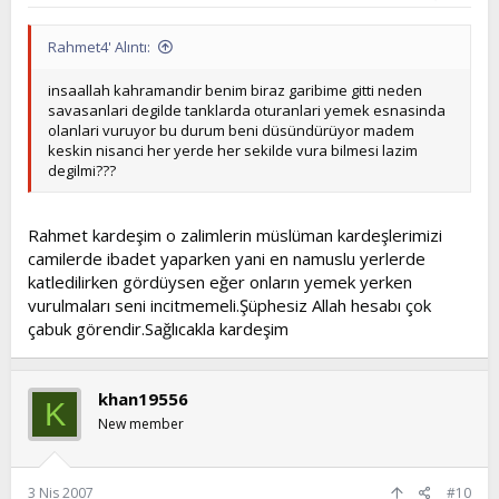
Rahmet4' Alıntı:
insaallah kahramandir benim biraz garibime gitti neden
savasanlari degilde tanklarda oturanlari yemek esnasinda
olanlari vuruyor bu durum beni düsündürüyor madem
keskin nisanci her yerde her sekilde vura bilmesi lazim
degilmi???
Rahmet kardeşim o zalimlerin müslüman kardeşlerimizi
camilerde ibadet yaparken yani en namuslu yerlerde
katledilirken gördüysen eğer onların yemek yerken
vurulmaları seni incitmemeli.Şüphesiz Allah hesabı çok
çabuk görendir.Sağlıcakla kardeşim
khan19556
K
New member
3 Nis 2007
#10