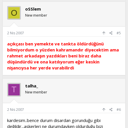
oSSlem
O
New member
2 Nis 2007
#5
açıkçası ben yemekte ve tankta öldürdüğünü
bilmiyordum o yüzden kahramandır diyecektim ama
rahmet arkadaşın yazdıkları beni biraz daha
düşündürdü ve ona katılıyorum eğer keskin
nişancıysa her yerde vurabilirdi
talha_
T
New member
2 Nis 2007
#6
kardesim..bence durum disardan gorunduğu gibi
değildir...askerleri ne durumdayken oldurduğu bizi