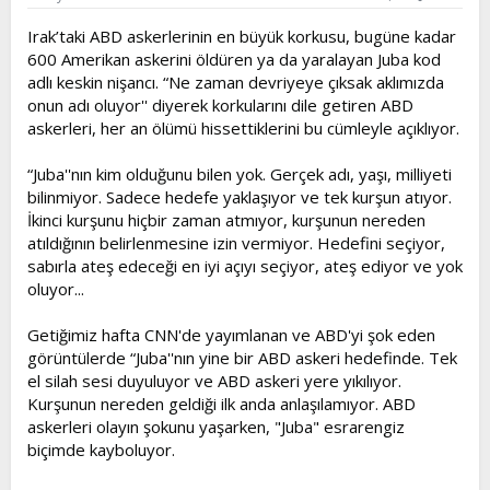
Irak’taki ABD askerlerinin en büyük korkusu, bugüne kadar
600 Amerikan askerini öldüren ya da yaralayan Juba kod
adlı keskin nişancı. “Ne zaman devriyeye çıksak aklımızda
onun adı oluyor'' diyerek korkularını dile getiren ABD
askerleri, her an ölümü hissettiklerini bu cümleyle açıklıyor.
“Juba''nın kim olduğunu bilen yok. Gerçek adı, yaşı, milliyeti
bilinmiyor. Sadece hedefe yaklaşıyor ve tek kurşun atıyor.
İkinci kurşunu hiçbir zaman atmıyor, kurşunun nereden
atıldığının belirlenmesine izin vermiyor. Hedefini seçiyor,
sabırla ateş edeceği en iyi açıyı seçiyor, ateş ediyor ve yok
oluyor...
Getiğimiz hafta CNN'de yayımlanan ve ABD'yi şok eden
görüntülerde “Juba''nın yine bir ABD askeri hedefinde. Tek
el silah sesi duyuluyor ve ABD askeri yere yıkılıyor.
Kurşunun nereden geldiği ilk anda anlaşılamıyor. ABD
askerleri olayın şokunu yaşarken, "Juba" esrarengiz
biçimde kayboluyor.