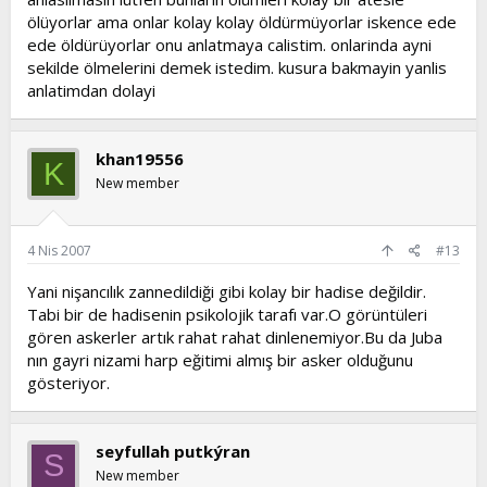
ölüyorlar ama onlar kolay kolay öldürmüyorlar iskence ede
ede öldürüyorlar onu anlatmaya calistim. onlarinda ayni
sekilde ölmelerini demek istedim. kusura bakmayin yanlis
anlatimdan dolayi
khan19556
K
New member
4 Nis 2007
#13
Yani nişancılık zannedildiği gibi kolay bir hadise değildir.
Tabi bir de hadisenin psikolojik tarafı var.O görüntüleri
gören askerler artık rahat rahat dinlenemiyor.Bu da Juba
nın gayri nizami harp eğitimi almış bir asker olduğunu
gösteriyor.
seyfullah putkýran
S
New member