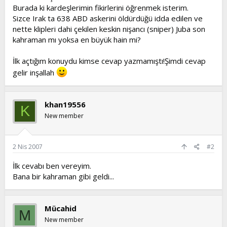
Burada ki kardeşlerimin fikirlerini öğrenmek isterim.
t
i
a
h
Sizce Irak ta 638 ABD askerini öldürdüğü idda edilen ve
n
i
nette klipleri dahi çekilen keskin nişancı (sniper) Juba son
kahraman mı yoksa en büyük hain mi?
İlk açtığım konuydu kimse cevap yazmamıştı!Şimdi cevap
gelir inşallah
khan19556
K
New member
2 Nis 2007
#2
İlk cevabı ben vereyim.
Bana bir kahraman gibi geldi...
Mücahid
M
New member