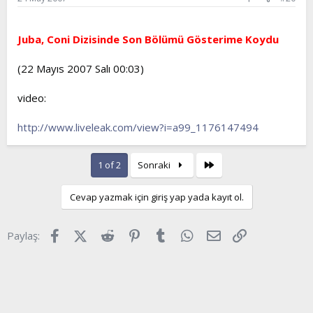
Juba, Coni Dizisinde Son Bölümü Gösterime Koydu
(22 Mayıs 2007 Salı 00:03)
video:
http://www.liveleak.com/view?i=a99_1176147494
Son
1 of 2
Sonraki
Cevap yazmak için giriş yap yada kayıt ol.
Facebook
X (Twitter)
Reddit
Pinterest
Tumblr
WhatsApp
E-posta
Link
Paylaş: