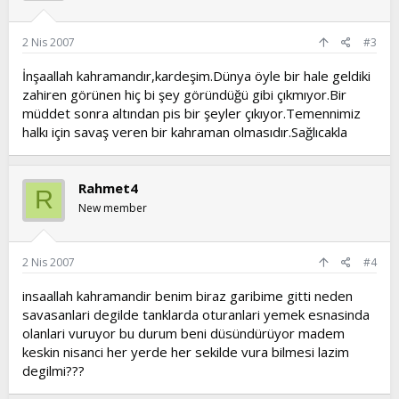
2 Nis 2007
#3
İnşaallah kahramandır,kardeşim.Dünya öyle bir hale geldiki
zahiren görünen hiç bi şey göründüğü gibi çıkmıyor.Bir
müddet sonra altından pis bir şeyler çıkıyor.Temennimiz
halkı için savaş veren bir kahraman olmasıdır.Sağlıcakla
Rahmet4
R
New member
2 Nis 2007
#4
insaallah kahramandir benim biraz garibime gitti neden
savasanlari degilde tanklarda oturanlari yemek esnasinda
olanlari vuruyor bu durum beni düsündürüyor madem
keskin nisanci her yerde her sekilde vura bilmesi lazim
degilmi???