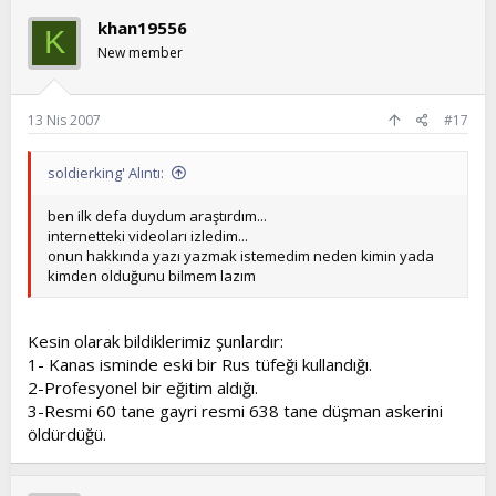
khan19556
K
New member
13 Nis 2007
#17
soldierking' Alıntı:
ben ilk defa duydum araştırdım...
internetteki videoları izledim...
onun hakkında yazı yazmak istemedim neden kimin yada
kimden olduğunu bilmem lazım
Kesin olarak bildiklerimiz şunlardır:
1- Kanas isminde eski bir Rus tüfeği kullandığı.
2-Profesyonel bir eğitim aldığı.
3-Resmi 60 tane gayri resmi 638 tane düşman askerini
öldürdüğü.