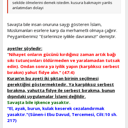
sekilde ölmelerini demek istedim. kusura bakmayin yanlis
anlatimdan dolayi
Savaşta bile insan onuruna saygı gösteren İslam,
Müslümanları esirlere karşı da merhametli olmaya çağırır.
Peygamberimiz "Esirlerinize iyilikle davranınız!" demiştir.
ayetler şöyledir:
"
Nihayet onların gücünü kırdığınız zaman artık bağı
sıkı tutun(onları öldürmeden ve yaralamadan tutsak
edin). Ondan sonra ya iyilik yapın (karşılıksız serbest
bırakın) yahut fidye alın." (47:4)
Kuran’ın bu ayeti iki şıktan birinin seçilmesi
gerektiğini göstermektedir. Ya karşılıksız serbest
bırakma, yahutta fidye ile serbest bırakma, bunun
dışındaki uygulamalar İslami değildir.
Savaşta bile işkence yasaktır.
"El, ayak, burun, kulak keserek cezalandırmak
yasaktır."(Sünen-i Ebu Davud, Tercemesi, Cilt:10 sh.
217)