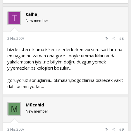
talha_
T
New member
2 Nis 2007
#8
bizde isterdik ama iskence ederlerken vursun...sartlar ona
en uygun ne zaman ona gore....boyle ummadıkları anda
yakalamasıen iyisi..ne biliyim doğru duzgun yemek
yiyemezler,psikolojileri bozulur....
gorüyoruz sonuçlarını...lokmaları,boğozlarına dizilecek vakit
dahi bulamıyorlar...
Mücahid
M
New member
3 Nis 2007
#9