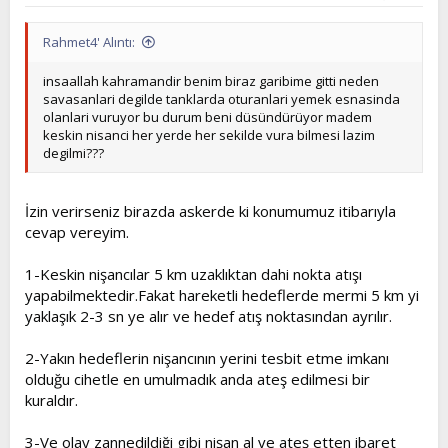
Rahmet4' Alıntı:
insaallah kahramandir benim biraz garibime gitti neden
savasanlari degilde tanklarda oturanlari yemek esnasinda
olanlari vuruyor bu durum beni düsündürüyor madem
keskin nisanci her yerde her sekilde vura bilmesi lazim
degilmi???
İzin verirseniz birazda askerde ki konumumuz itibarıyla
cevap vereyim.
1-Keskin nişancılar 5 km uzaklıktan dahi nokta atışı
yapabilmektedir.Fakat hareketli hedeflerde mermi 5 km yi
yaklaşık 2-3 sn ye alır ve hedef atış noktasından ayrılır.
2-Yakın hedeflerin nişancının yerini tesbit etme imkanı
olduğu cihetle en umulmadık anda ateş edilmesi bir
kuraldır.
3-Ve olay zannedildiği gibi nişan al ve ateş etten ibaret