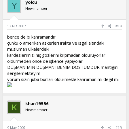
yolcu
Y
New member
13 Nis 2007
#18
bence de bı kahramandır
çünkü o amerikan askerleri ırakta ve isgal altındaki
müslüman ulkelerdeki
kardeslerimizi hiç gözlerini kırpmadan ölduruyorlar
öldürmeden önce de işkence yapıyolar
DÜŞMANIMIN DÜŞMANI BENİM DOSTUMDUR mantıgını
sergilemekteyim
yorum sizin juba bunları öldürmekle kahraman mı degil mi
khan19556
K
New member
9 May 2007
#19