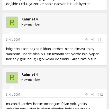
değildir.Oldukça zor ve sabır isteyen bir kabiliyettir.
Rahmet4
R
New member
3 Nis 2007
#11
bilgileriniz icin sagolun khan kardes. nisan almayi kolay
sanirdim... nede olsa bu isin uzmani her yerde isini yapar
her sey göründügü gibi kolay degilmis... Allah razi olsun...
Rahmet4
R
New member
3 Nis 2007
#12
mücahid kardes benim incindigim falan yok. yanlis
anlasilmasin lütfen bunlarin ölümleri kolay bir atesle