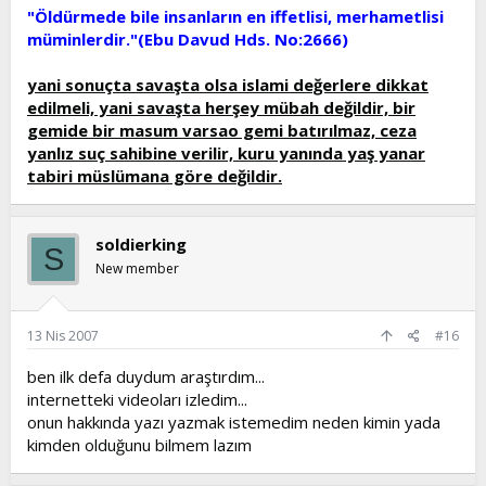
"Öldürmede bile insanların en iffetlisi, merhametlisi
müminlerdir."(Ebu Davud Hds. No:2666)
yani sonuçta savaşta olsa islami değerlere dikkat
edilmeli, yani savaşta herşey mübah değildir, bir
gemide bir masum varsao gemi batırılmaz, ceza
yanlız suç sahibine verilir, kuru yanında yaş yanar
tabiri müslümana göre değildir.
soldierking
S
New member
13 Nis 2007
#16
ben ilk defa duydum araştırdım...
internetteki videoları izledim...
onun hakkında yazı yazmak istemedim neden kimin yada
kimden olduğunu bilmem lazım