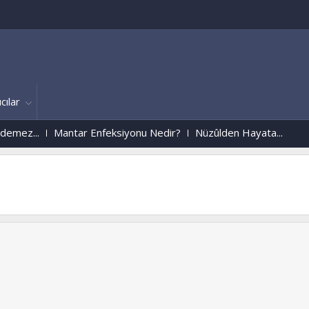
cılar
ez...
Mantar Enfeksiyonu Nedir?
Nüzûlden Hayata...