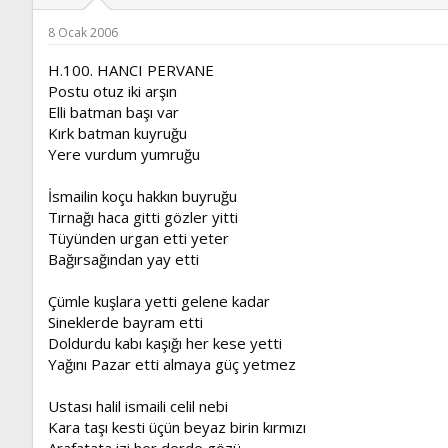
ş
t
l
a
8 Ocak 2006
a
r
t
i
H.100. HANCI PERVANE
a
h
Postu otuz iki arşın
n
i
Elli batman başı var
Kırk batman kuyruğu
Yere vurdum yumruğu
İsmailin koçu hakkın buyruğu
Tırnağı haca gitti gözler yitti
Tüyünden urgan etti yeter
Bağırsağından yay etti
Çümle kuşlara yetti gelene kadar
Sineklerde bayram etti
Doldurdu kabı kaşığı her kese yetti
Yağını Pazar etti almaya güç yetmez
Ustası halil ismaili celil nebi
Kara taşı kesti üçün beyaz birin kırmızı
Arafatata izi her derde gözü