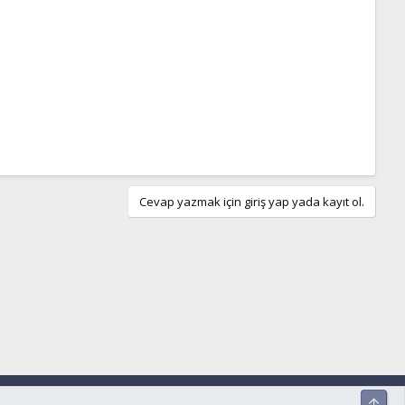
Cevap yazmak için giriş yap yada kayıt ol.
ar ve kurallar
Gizlilik politikası
Yardım
Ana sayfa
R
Üst
S