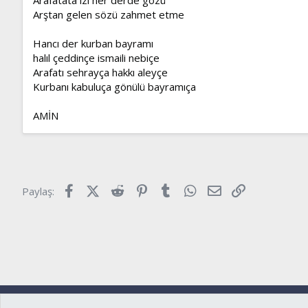
Arştan gelen sözü zahmet etme
Hancı der kurban bayramı
halıl çeddinçe ismaili nebiçe
Arafatı sehrayça hakkı aleyçe
Kurbanı kabuluça gönülü bayramıça
AMİN
Facebook
X (Twitter)
Reddit
Pinterest
Tumblr
WhatsApp
E-posta
Link
Paylaş:
Ryzer
Türkçe (TR)