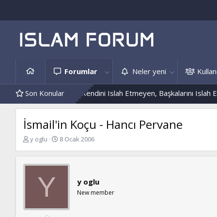
Forumlar
Neler yeni
Kullanı
Ve Hâdis Örnekleri
Son Konular
Kendini Islah Etmeyen, Başkalarını Islah Edem
İsmail'in Koçu - Hancı Pervane
K
B
y oglu
8 Ocak 2006
o
a
n
ş
b
l
u
a
Y
y oglu
y
n
u
g
New member
b
ı
a
ç