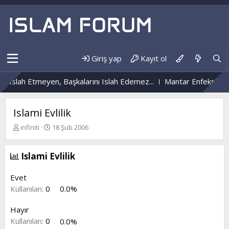
Giriş yap
Kayıt ol
Islah Etmeyen, Başkalarını Islah Edemez...
Mantar Enfeksiyonu N
Islami Evlilik
K
B
infiniti
18 Şub 2006
o
a
n
ş
b
l
Islami Evlilik
u
a
y
n
Evet
u
g
Kullanılan:
0
0.0%
b
ı
a
ç
Hayır
ş
t
l
a
Kullanılan:
0
0.0%
a
r