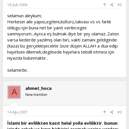
18 Şub 2006
#2
selamun aleykum;
Herkesin aile yapısı,egitimi,kültürü,takvası vs vs farklı
oldugu için buna net bir yanıt verilecegini
sanmıyorum...Ayrıca eş bulmak diye bir şey olamaz..Zaten
varsa kederde yazılmış olan biri, vakti zamanı geldiginde
(kaza) bu gerçekleşecektir..bize düşen ALLAH a dua edip
hayırlısını dilemek,degilsede hayırlara tebdil etmesi için
niyazda bulunmaktır..
selametle..
ahmet_hoca
A
New member
14 Ağu 2007
#3
İslami bir evlilikten kasıt helal yolla evliliktir. bunun