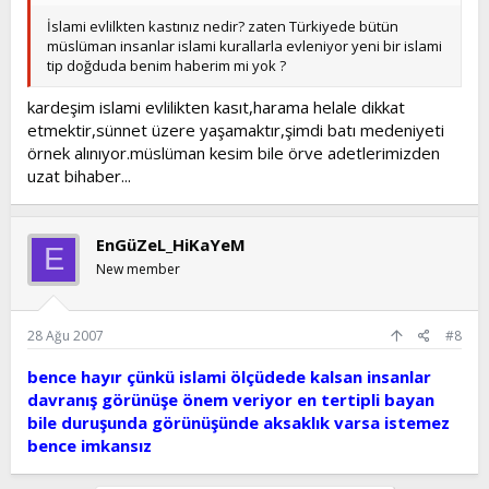
İslami evlilkten kastınız nedir? zaten Türkiyede bütün
müslüman insanlar islami kurallarla evleniyor yeni bir islami
tip doğduda benim haberim mi yok ?
kardeşim islami evlilikten kasıt,harama helale dikkat
etmektir,sünnet üzere yaşamaktır,şimdi batı medeniyeti
örnek alınıyor.müslüman kesim bile örve adetlerimizden
uzat bihaber...
EnGüZeL_HiKaYeM
E
New member
28 Ağu 2007
#8
bence hayır çünkü islami ölçüdede kalsan insanlar
davranış görünüşe önem veriyor en tertipli bayan
bile duruşunda görünüşünde aksaklık varsa istemez
bence imkansız