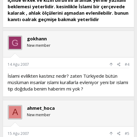
içinde erkek ve kızın birbirini aramak yerine yazılanı
beklemesi yeterlidir. kesinlikle İslami bir çerçevede
kalarak , ahlak ölçülerini aşmadan evlenilebilir. bunun
kanıtı oalrak geçmişe bakmak yeterlidir
gokhann
G
New member
14 Ağu 2007
#4
İslami evlilkten kastınız nedir? zaten Türkiyede bütün
müslüman insanlar islami kurallarla evleniyor yeni bir islami
tip doğduda benim haberim mi yok ?
ahmet_hoca
A
New member
15 Ağu 2007
#5