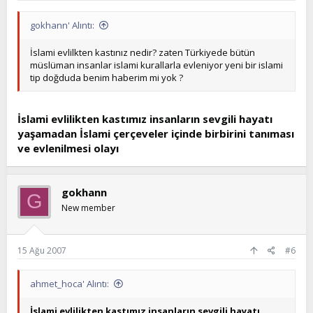
gokhann' Alıntı:
İslami evlilkten kastınız nedir? zaten Türkiyede bütün
müslüman insanlar islami kurallarla evleniyor yeni bir islami
tip doğduda benim haberim mi yok ?
İslami evlilikten kastımız insanların sevgili hayatı
yaşamadan İslami çerçeveler içinde birbirini tanıması
ve evlenilmesi olayı
gokhann
G
New member
15 Ağu 2007
#6
ahmet_hoca' Alıntı:
İslami evlilikten kastımız insanların sevgili hayatı