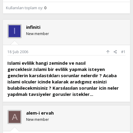
t
i
Kullanılan toplam oy
0
a
h
n
i
infiniti
I
New member
18 Şub 2006
#1
Islami evlilik hangi zeminde ve nasıl
gerceklesir.Islami bir evlilik yapmak isteyen
genclerin karsılastıkları sorunlar nelerdir ? Acaba
islami olculer icinde kalarak aradıgınız esinizi
bulabilecekmisiniz ? Karsılasılan sorunlar icin neler
yapılmalı tavsiyeler gorusler istekler...
alem-i ervah
A
New member