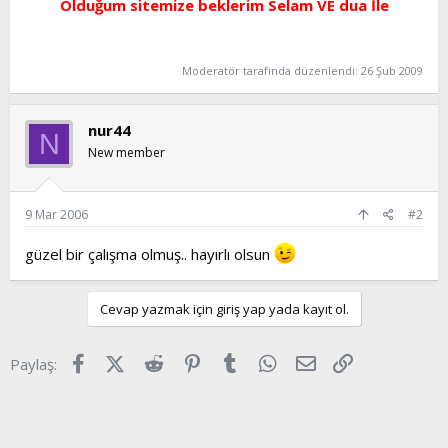
Olduğum sitemize beklerim Selam VE dua İle
t
i
a
h
n
i
Moderatör tarafında düzenlendi:
26 Şub 2009
nur44
N
New member
9 Mar 2006
#2
güzel bir çalışma olmuş.. hayırlı olsun
Cevap yazmak için giriş yap yada kayıt ol.
Facebook
X (Twitter)
Reddit
Pinterest
Tumblr
WhatsApp
E-posta
Link
Paylaş: