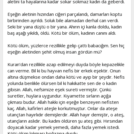
aletini ta hayalarına kadar sokar sokmaz kadın da geberdi.
Eşeğin aletinin hızından ciğeri parçalandı, damarları koptu
birbirinden ayrıldı. Soluk bile alamadan derhal can verdi.
Seki bir yana düştü o bir yana. Ahırın içi kanla doldu, kadın
baş aşağı yıkıldı, öldü. Kötü bir ölüm, kadının canını aldı.
Kötü ölüm, yüzlerce rezillikle gelip çattı babacığım. Sen hiç
eşeğin aletinden şehit olmuş insan gördün mü?
Kuran’dan rezillikle azap edilmeyi duyda böyle kepazelikle
can verme. Bil ki bu hayvan nefis bir erkek eşektir. Onun
altına düşmekse ondan daha kötü ve ayıp bir şeydir. Nefis
yolunda benlikle ölürsen bil ki hakikatte sen de o kadın
gibisin. Allah, nefsimize eşek sureti vermiştir. Çünkü
suretler, huylara uygundur. Kıyamette sırların açığa
çıkması budur. Allah hakkı için eşeğe benzeyen nefisten
kaç. Allah, kafirleri ateşle korkutmuştur. Onlar da ateşe
utançtan hayırlıdır demişlerdir. Allah hayır demiştir, o ateş,
utançların aslıdır. Bu kadını öldüren şu ateş gibi. Hırsından
doyacak kadar yemek yemedi, daha fazla yemek istedi.
Kötü ölüm lokması boğazına durdu.