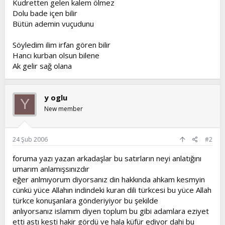
Kudretten gelen kalem ölmez
Dolu bade içen bilir
Bütün ademin vuçudunu
Söyledim ilim irfan gören bilir
Hancı kurban olsun bilene
Ak gelir sağ olana
y oglu
Y
New member
24 Şub 2006
#2
foruma yazı yazan arkadaşlar bu satırların neyi anlatığını
umarım anlamışsınızdır
eğer anlmıyorum diyorsanız din hakkında ahkam kesmyin
cünkü yüce Allahın indindeki kuran dili türkcesi bu yüce Allah
türkce konuşanlara gönderiyiyor bu şekilde
anlıyorsanız islamım diyen toplum bu gibi adamlara eziyet
etti astı kesti hakir gördü ve hala küfür ediyor dahi bu