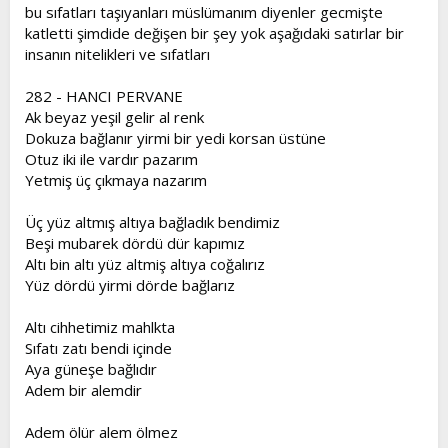
l
a
bu sıfatları taşıyanları müslümanım diyenler gecmişte
a
r
katletti şimdide değişen bir şey yok aşağıdaki satırlar bir
t
i
insanın nitelikleri ve sıfatları
a
h
n
i
282 - HANCI PERVANE
Ak beyaz yeşil gelir al renk
Dokuza bağlanır yirmi bir yedi korsan üstüne
Otuz iki ile vardır pazarım
Yetmiş üç çıkmaya nazarım
Üç yüz altmış altıya bağladık bendimiz
Beşi mubarek dördü dür kapımız
Altı bin altı yüz altmiş altıya coğalırız
Yüz dördü yirmi dörde bağlarız
Altı cihhetimiz mahlkta
Sıfatı zatı bendi içinde
Aya güneşe bağlıdır
Adem bir alemdir
Adem ölür alem ölmez