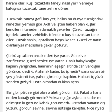
haram olur. Kuş, tuzaktaki taneyi nasıl yer? Yemeye
kalkışırsa tuzaktaki tane zehre döner.
Tuzaktaki taneyi gafil kuş yer, halkın bu dünya tuzağındaki
nimetleri yemesi gibi. Akıllı ve işten haberi olan kuşlar,
kendilerini taneden adamakıllı çekerler. Çünkü, tuzağın
içindeki taneler zehirlidir. Kördür o kuş ki tuzaktan tane
diler. Tuzak sahibi, aptalların başını keser. Güzel ve narin
olanlarıysa meclislere çeker götürür.
Çünkü aptalların ancak etleri işe yarar. Güzel ve
zariflerinse güzel sesleri işe yarar. Hasılı halayıkcağız
kapının yarığından, hanımının eşeğin altında can verdiğini
görünce, dedi ki: A ahmak kadın, bu iş nedir? sana ustan bir
şey gösterdi ise, yalnız görünüşe kapıldın. Halbuki iç yüzü
senden gizliydi. Usta olmadan dükkan açtın.
Bal gibi, pâlüze gibi olan o aleti gördün, âlâ. Fakat a haris
neden kabağı görmedin? Yoksa eşeğin aşkına o kadar mı
dalmıştın ki gözüne kabak görünmedi? Ustadan sanatın dış
yüzünü gördün sevine, sevine ustalığa kalkıştın. Nice riyacı