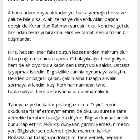
A haris adam doyacak kadar ye, hatta yemeğin helva ve
palüze bile olsa. Allah, teraziye dil verdi. Aklını başına
devşir de Kuran’dan Rahman suresini oku. Kendine gel de
hırsından teraziyi bırakma. Hırs ve tamah seni azdıran bir
düşmandır.
Hırs, hepsini ister fakat bütün lezzetlerden mahrum olur.
A turp oğlu turp hırsa tapma. O halayıkcağız hem gidiyor,
hem de ah diyordu; a kadın sen ustayı yola saldın. Ustasız
iş yapmak istedin. Bilgisizlikle canınla oynamaya kalkıştın.
Benden bir bilgidir çaldın, çaldın ama tuzağın ahvalini
sormaya arlandın. Kuş, hem harmanından tane
toplamalıydı, hem de boynuna ip dolamamalıydı.
Taneyi az ye bu kadar pis boğaz olma. “Yiyin” emrini
okudunsa “İsraf etmeyin” emrini de oku. Bu suretle tane
yemekle beraber tuzağa da düşme. Bilgi ve kanaat ancak
bunu icap ettirir. Akıllı kişi dünyanın gamını yemez, nimetini
yer. Bilgisizlerse nedamet içinde mahrum kalırlar.
Boğazlarına tuzağın ipi dolaştı mı tane yemek, hepsine