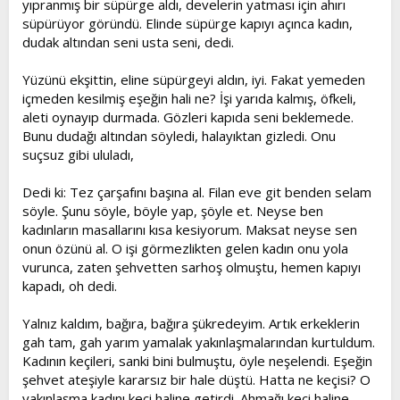
yıpranmış bir süpürge aldı, develerin yatması için ahırı
süpürüyor göründü. Elinde süpürge kapıyı açınca kadın,
dudak altından seni usta seni, dedi.
Yüzünü ekşittin, eline süpürgeyi aldın, iyi. Fakat yemeden
içmeden kesilmiş eşeğin hali ne? İşi yarıda kalmış, öfkeli,
aleti oynayıp durmada. Gözleri kapıda seni beklemede.
Bunu dudağı altından söyledi, halayıktan gizledi. Onu
suçsuz gibi ululadı,
Dedi ki: Tez çarşafını başına al. Filan eve git benden selam
söyle. Şunu söyle, böyle yap, şöyle et. Neyse ben
kadınların masallarını kısa kesiyorum. Maksat neyse sen
onun özünü al. O işi görmezlikten gelen kadın onu yola
vurunca, zaten şehvetten sarhoş olmuştu, hemen kapıyı
kapadı, oh dedi.
Yalnız kaldım, bağıra, bağıra şükredeyim. Artık erkeklerin
gah tam, gah yarım yamalak yakınlaşmalarından kurtuldum.
Kadının keçileri, sanki bini bulmuştu, öyle neşelendi. Eşeğin
şehvet ateşiyle kararsız bir hale düştü. Hatta ne keçisi? O
yakınlaşma kadını keçi haline getirdi. Ahmağı keçi haline