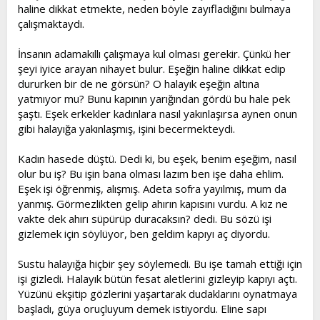
haline dikkat etmekte, neden böyle zayıfladığını bulmaya
çalışmaktaydı.
İnsanın adamakıllı çalışmaya kul olması gerekir. Çünkü her
şeyi iyice arayan nihayet bulur. Eşeğin haline dikkat edip
dururken bir de ne görsün? O halayık eşeğin altına
yatmıyor mu? Bunu kapının yarığından gördü bu hale pek
şaştı. Eşek erkekler kadınlara nasıl yakınlaşırsa aynen onun
gibi halayığa yakınlaşmış, işini becermekteydi.
Kadın hasede düştü. Dedi ki, bu eşek, benim eşeğim, nasıl
olur bu iş? Bu işin bana olması lazım ben işe daha ehlim.
Eşek işi öğrenmiş, alışmış. Adeta sofra yayılmış, mum da
yanmış. Görmezlikten gelip ahırın kapısını vurdu. A kız ne
vakte dek ahırı süpürüp duracaksın? dedi. Bu sözü işi
gizlemek için söylüyor, ben geldim kapıyı aç diyordu.
Sustu halayığa hiçbir şey söylemedi. Bu işe tamah ettiği için
işi gizledi. Halayık bütün fesat aletlerini gizleyip kapıyı açtı.
Yüzünü ekşitip gözlerini yaşartarak dudaklarını oynatmaya
başladı, güya oruçluyum demek istiyordu. Eline sapı