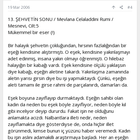
19 Mar 2006
#4
13. ŞEHVETİN SONU / Mevlana Celaladdini Rumi /
Mesnevi, Cilt:5
Mükemmel bir eser (!)
Bir halayık şehvetin çokluğundan, hırsının fazlalığından bir
eşeği kendisine alıştırmıştı. O eşek, kendisine yakınlaşmayı
adet edinmiş, insana yakın olmayı öğrenmişti. O hilebaz
halayığın bir kabağı vardı. Eşek kendisine ölçülü yaklaşsın
diye kabağı, eşeğin aletine takardı. Yakınlaşma zamanında
aletin yarısı girsin diye bu işi yapmaktaydı. Çünkü, eşeğin
aleti tamamı ile girse rahmi de parçalanırdı, damarları da.
Eşek boyuna zayıflayıp durmaktaydı. Eşeğin sahibi olan
kadın da neden bu eşek böyle zayıflıyor, neden böyle kıl
gibi inceliyor deyip dururdu. Fakat işin ne olduğunu
anlamakta acizdi. Nalbantlara illeti nedir, neden
zayıflamakta diye gösterdiyse de, onda hiçbir illet
görünmedi, kimse bunun iç yüzünü haber veremedi. Kadın
bu işin aslını adamakıllı araştırmaya başladı. Her an eşeğin