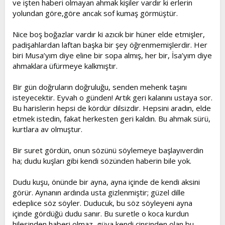
ve işten haberi olmayan ahmak kişiler vardır ki erlerin
yolundan göre,göre ancak sof kumaş görmüştür.
Nice boş boğazlar vardır ki azıcık bir hüner elde etmişler,
padişahlardan laftan başka bir şey öğrenmemişlerdir. Her
biri Musa’yım diye eline bir sopa almış, her bir, İsa’yım diye
ahmaklara üfürmeye kalkmıştır.
Bir gün doğruların doğruluğu, senden mehenk taşını
isteyecektir. Eyvah o günden! Artık geri kalanını ustaya sor.
Bu harislerin hepsi de kördür dilsizdir. Hepsini aradın, elde
etmek istedin, fakat herkesten geri kaldın. Bu ahmak sürü,
kurtlara av olmuştur.
Bir suret gördün, onun sözünü söylemeye başlayıverdin
ha; dudu kuşları gibi kendi sözünden haberin bile yok.
Dudu kuşu, önünde bir ayna, ayna içinde de kendi aksini
görür. Aynanın ardında usta gizlenmiştir; güzel dille
edeplice söz söyler. Duducuk, bu söz söyleyeni ayna
içinde gördüğü dudu sanır. Bu suretle o koca kurdun
hilesinden haberi olmaz, güya kendi cinsinden olan bu