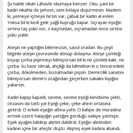
Şu halde nikah Lâhavle okumaya benzer. Oku, yani bir
kadın nikahla da şehvet, seni belaya düşürmesin. Madem
ki, yemeye içmeye hırsın var, çabuk bir kadın al evlen.
Yoksa bil ki kedi gelir yağlı kuyruğu kapar. Sıçrayan eşeğin
sırtına taş yükü vur, o kaçmadan, sıçramadan önce sırtına
yükü yükle.
Ateşin ne yaptığını bilemezsin, savul oradan. Bu çeşit
bilginle ateşin çevresinde dönüp dolaşma. Ateşe çömleği
koyup çorba pişirmeyi bilmiyorsan bil ki ne çömlek kalır, ne
çorba. Su hazır olmalı, ahçılığı da bilmelisin ki o tenceredeki
çorba, dökülmeden, bozulmadan pişsin. Demircilik sanatını
bilmiyorsan demirci ocağından geçerken sakalını bıyığını
yakarsın.
Kadın kapıyı kapadı, sevine, sevine eşeği kendisine çekti,
cezasını da tattı ya! Eşeği çeke, çeke ahırın ortasına
getirdi. O erkek eşeğin altına yattı. O kahpe de muradına
ermek üzere halayığın yattığını gördüğü sekiye yatmıştı.
Eşek ayağını kaldırıp aletini daldırdı. Eşeğin aletinden
kadının içine bir ateştir düştü. Alışmış eşek kadına abandı,