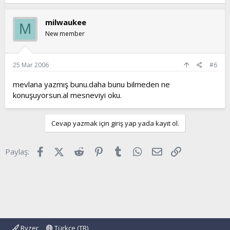
milwaukee
M
New member
25 Mar 2006
#6
mevlana yazmış bunu.daha bunu bilmeden ne
konuşuyorsun.al mesneviyi oku.
Cevap yazmak için giriş yap yada kayıt ol.
Facebook
X (Twitter)
Reddit
Pinterest
Tumblr
WhatsApp
E-posta
Link
Paylaş:
Ryzer
Türkçe (TR)