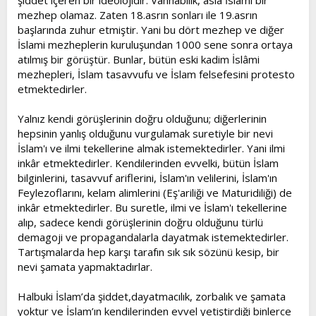
şiddet içeren bir ideolojidir. Vahhabilik, asla İslami bir
mezhep olamaz. Zaten 18.asrın sonları ile 19.asrın
başlarında zuhur etmiştir. Yani bu dört mezhep ve diğer
İslami mezheplerin kuruluşundan 1000 sene sonra ortaya
atılmış bir görüştür. Bunlar, bütün eski kadim İslâmi
mezhepleri, İslam tasavvufu ve İslam felsefesini protesto
etmektedirler.
Yalnız kendi görüşlerinin doğru olduğunu; diğerlerinin
hepsinin yanlış olduğunu vurgulamak suretiyle bir nevi
İslam'ı ve ilmi tekellerine almak istemektedirler. Yani ilmi
inkâr etmektedirler. Kendilerinden evvelki, bütün İslam
bilginlerini, tasavvuf ariflerini, İslam'ın velilerini, İslam'ın
Feylezoflarını, kelam alimlerini (Eş'ariliği ve Maturidiliği) de
inkâr etmektedirler. Bu suretle, ilmi ve İslam'ı tekellerine
alıp, sadece kendi görüşlerinin doğru olduğunu türlü
demagoji ve propagandalarla dayatmak istemektedirler.
Tartışmalarda hep karşı tarafın sık sık sözünü kesip, bir
nevi şamata yapmaktadırlar.
Halbuki İslam’da şiddet,dayatmacılık, zorbalık ve şamata
yoktur ve İslam’ın kendilerinden evvel yetiştirdiği binlerce