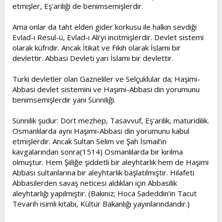
etmişler, Eş'ariliği de benimsemişlerdir.
Ama onlar da taht elden gider korkusu ile halkın sevdiği
Evlad-ı Resul-ü, Evlad-ı Ali’yi incitmişlerdir. Devlet sistemi
olarak küfridir. Ancak İtikat ve Fıkıh olarak İslami bir
devlettir. Abbasi Devleti yarı İslami bir devlettir.
Türki devletler olan Gazneliler ve Selçuklular da; Haşimi-
Abbasi devlet sistemini ve Haşimi-Abbasi din yorumunu
benimsemişlerdir yani Sünniliği.
Sünnilik şudur: Dört mezhep, Tasavvuf, Eş'arilik, maturidilik.
Osmanlılarda aynı Haşimi-Abbasi din yorumunu kabul
etmişlerdir. Ancak Sultan Selim ve Şah İsmail’in
kavgalarından sonra(1514) Osmanlılarda bir kırılma
olmuştur. Hem Şiiliğe şiddetli bir aleyhtarlık hem de Haşimi
Abbasi sultanlarına bir aleyhtarlık başlatılmıştır. Hilafeti
Abbasilerden savaş neticesi aldıkları için Abbasilik
aleyhtarlığı yapılmıştır. (Bakınız; Hoca Sadeddin’in Tacut
Tevarih isimli kitabı, Kültür Bakanlığı yayınlarındandır.)