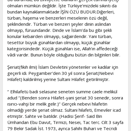
olmaları mümkün değildir. İşte Türkiye’mizdeki sıkıntı da
bundan kaynaklanmaktadır.İŞİN ÖZÜ BUDUR.Diğerleri,
türban, haşema ve benzerleri meselenin özü değil,
şeklindendir. Türban ve benzeri şeyler dinin aslından
olmayıp, füruundandır. Dinde ve İslam’da bu gibi şekli
konular kebairden olmayıp, sağairdendir. Yani türban,
tesettür büyük günahlardan olmayıp, küçük günahlar
kategorisindedir. Küçük günahları ise, Allah’ın affedeceği
vâdi vardır. Bunun böyle olduğunu bütün din bilginleri bilir.
Şeriat(fıkıh ilmi) İslam Devletini yönetenler ve kadılar için
geçerli idi. Peygamber’den 30 yıl sonra Şeriat(Nebevi
Hilafet) kaldırılmış yerine Sultani Hilafet getirilmiştir.
‘’ Elhilafetü badi selasune seneten summe caele melikül
adud ‘’(Benden sonra Hilafet-yani şeriat 30 senedir, sonra
ısırıcı-vahşi bir melik gelir.)’’ Gerçek nebevi hilafetin
olmadığı yerde şeriat olmaz. Sultani hilafeti, Emeviler icad
etmiştir. Sahte ve batıldır. (Hadisi Şerif- Said Bin
Ümhandan Ebu Davut, Tirmizi, Nesei, Tac terc. Cilt 3 sayfa
79 Bekir Sadak İst. 1973, ayrıca Sahihi Buhari ve Tecridi