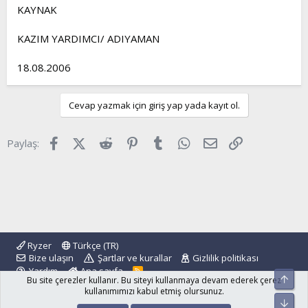
KAYNAK
KAZIM YARDIMCI/ ADIYAMAN
18.08.2006
Cevap yazmak için giriş yap yada kayıt ol.
Facebook
X (Twitter)
Reddit
Pinterest
Tumblr
WhatsApp
E-posta
Link
Paylaş:
Ryzer
Türkçe (TR)
Bize ulaşın
Şartlar ve kurallar
Gizlilik politikası
Yardım
Ana sayfa
R
Üst
Bu site çerezler kullanır. Bu siteyi kullanmaya devam ederek çerez
S
S
kullanımımızı kabul etmiş olursunuz.
Alt
®
Community platform by XenForo
© 2010-2024 XenForo Ltd.