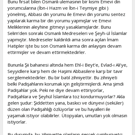
Bunu fırsat bilen Osmanlı ulemasının bir kısmı Emevi din
yorumcularına (İbn-i Hazm ve İbn-i Teymiye gibi )
yönelmiş, Abbasi din yorumu ile Emevi din yorumu sentez
yapılarak karma bir din yorumu yapmışlar ve Emevi
Meliklerinin aleyhine gitmeyi yasaklamışlardır. Bunu
Selim’den sonraki Osmanlı Medreseleri ve Şeyh-ül İslamlar
yapmıştır. Medreseler kaldırıldı ama sonra açılan İmam
Hatipler işte bu son Osmanlı karma din anlayışını devam
ettirmişler ve devam ettirmektedirler.
Bununla Şii bahanesi altında hem Ehl-i Beyt’e, Evlad-ı Ali’ye,
Seyyidlere karşı hem de Haşimi Abbasilere karşı bir tavır
sergilemektedirler. Bu bir batıl zihniyettir. Bu zihniyeti
belki Padişahlarını korumak için geliştirmişlerdi. Ama şimdi
Padişahlar yok. Peki ne diye devam ettiriyorlar,
Padişahlara ve Şeyhül İslamlara toz kondurmuyorlar? Akla
gelen şudur: Şiddetten yana, baskıcı ve dünyevi (seküler)
düzen olan Padişahlığı özlüyorlar ve bu hayalleri ile
yaşamak istiyor olabilirler. Ütopyaları, umutları yok olmasın
istiyorlar.
Bu durumda, bu zihniyette olanların gerçek cumhuriyetçi