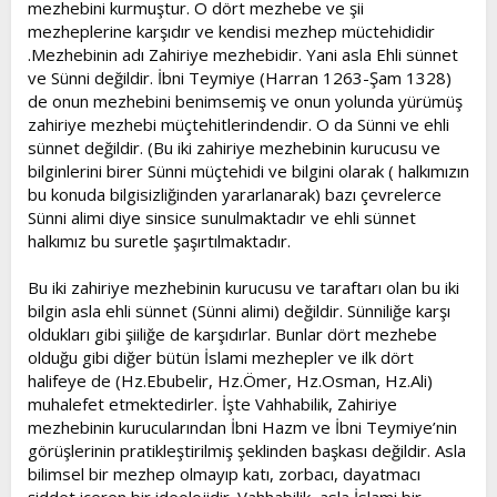
mezhebini kurmuştur. O dört mezhebe ve şii
mezheplerine karşıdır ve kendisi mezhep müctehididir
.Mezhebinin adı Zahiriye mezhebidir. Yani asla Ehli sünnet
ve Sünni değildir. İbni Teymiye (Harran 1263-Şam 1328)
de onun mezhebini benimsemiş ve onun yolunda yürümüş
zahiriye mezhebi müçtehitlerindendir. O da Sünni ve ehli
sünnet değildir. (Bu iki zahiriye mezhebinin kurucusu ve
bilginlerini birer Sünni müçtehidi ve bilgini olarak ( halkımızın
bu konuda bilgisizliğinden yararlanarak) bazı çevrelerce
Sünni alimi diye sinsice sunulmaktadır ve ehli sünnet
halkımız bu suretle şaşırtılmaktadır.
Bu iki zahiriye mezhebinin kurucusu ve taraftarı olan bu iki
bilgin asla ehli sünnet (Sünni alimi) değildir. Sünniliğe karşı
oldukları gibi şiiliğe de karşıdırlar. Bunlar dört mezhebe
olduğu gibi diğer bütün İslami mezhepler ve ilk dört
halifeye de (Hz.Ebubelir, Hz.Ömer, Hz.Osman, Hz.Ali)
muhalefet etmektedirler. İşte Vahhabilik, Zahiriye
mezhebinin kurucularından İbni Hazm ve İbni Teymiye’nin
görüşlerinin pratikleştirilmiş şeklinden başkası değildir. Asla
bilimsel bir mezhep olmayıp katı, zorbacı, dayatmacı