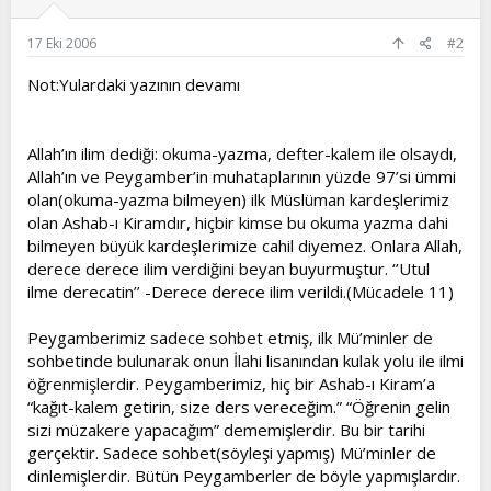
17 Eki 2006
#2
Not:Yulardaki yazının devamı
Allah’ın ilim dediği: okuma-yazma, defter-kalem ile olsaydı,
Allah’ın ve Peygamber’in muhataplarının yüzde 97’si ümmi
olan(okuma-yazma bilmeyen) ilk Müslüman kardeşlerimiz
olan Ashab-ı Kiramdır, hiçbir kimse bu okuma yazma dahi
bilmeyen büyük kardeşlerimize cahil diyemez. Onlara Allah,
derece derece ilim verdiğini beyan buyurmuştur. ‘’Utul
ilme derecatin’’ -Derece derece ilim verildi.(Mücadele 11)
Peygamberimiz sadece sohbet etmiş, ilk Mü’minler de
sohbetinde bulunarak onun İlahi lisanından kulak yolu ile ilmi
öğrenmişlerdir. Peygamberimiz, hiç bir Ashab-ı Kiram’a
“kağıt-kalem getirin, size ders vereceğim.” “Öğrenin gelin
sizi müzakere yapacağım” dememişlerdir. Bu bir tarihi
gerçektir. Sadece sohbet(söyleşi yapmış) Mü’minler de
dinlemişlerdir. Bütün Peygamberler de böyle yapmışlardır.