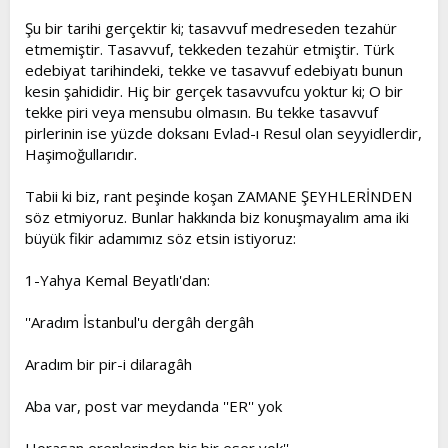
Şu bir tarihi gerçektir ki; tasavvuf medreseden tezahür
etmemiştir. Tasavvuf, tekkeden tezahür etmiştir. Türk
edebiyat tarihindeki, tekke ve tasavvuf edebiyatı bunun
kesin şahididir. Hiç bir gerçek tasavvufcu yoktur ki; O bir
tekke piri veya mensubu olmasın. Bu tekke tasavvuf
pirlerinin ise yüzde doksanı Evlad-ı Resul olan seyyidlerdir,
Haşimoğullarıdır.
Tabii ki biz, rant peşinde koşan ZAMANE ŞEYHLERİNDEN
söz etmiyoruz. Bunlar hakkında biz konuşmayalım ama iki
büyük fikir adamımız söz etsin istiyoruz:
1-Yahya Kemal Beyatlı'dan:
''Aradım İstanbul'u dergâh dergâh
Aradım bir pir-i dilaragâh
Aba var, post var meydanda ''ER'' yok