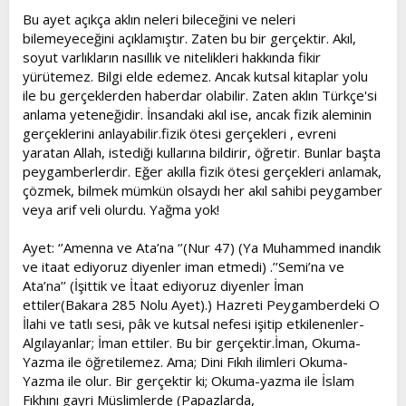
Bu ayet açıkça aklın neleri bileceğini ve neleri
bilemeyeceğini açıklamıştır. Zaten bu bir gerçektir. Akıl,
soyut varlıkların nasıllık ve nitelikleri hakkında fikir
yürütemez. Bilgi elde edemez. Ancak kutsal kitaplar yolu
ile bu gerçeklerden haberdar olabilir. Zaten aklın Türkçe'si
anlama yeteneğidir. İnsandaki akıl ise, ancak fizik aleminin
gerçeklerini anlayabilir.fizik ötesi gerçekleri , evreni
yaratan Allah, istediği kullarına bildirir, öğretir. Bunlar başta
peygamberlerdir. Eğer akılla fizik ötesi gerçekleri anlamak,
çözmek, bilmek mümkün olsaydı her akıl sahibi peygamber
veya arif veli olurdu. Yağma yok!
Ayet: ‘’Amenna ve Ata’na ‘’(Nur 47) (Ya Muhammed inandık
ve itaat ediyoruz diyenler iman etmedi) .’’Semi’na ve
Ata’na’’ (İşittik ve İtaat ediyoruz diyenler İman
ettiler(Bakara 285 Nolu Ayet).) Hazreti Peygamberdeki O
İlahi ve tatlı sesi, pâk ve kutsal nefesi işitip etkilenenler-
Algılayanlar; İman ettiler. Bu bir gerçektir.İman, Okuma-
Yazma ile öğretilemez. Ama; Dini Fıkıh ilimleri Okuma-
Yazma ile olur. Bir gerçektir ki; Okuma-yazma ile İslam
Fıkhını gayri Müslimlerde (Papazlarda,