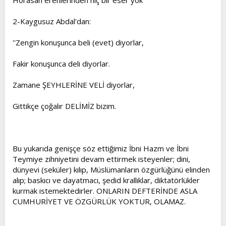
Horasan erenlerinden hiç bir eser yok''
2-Kaygusuz Abdal'dan:
''Zengin konuşunca beli (evet) diyorlar,
Fakir konuşunca deli diyorlar.
Zamane ŞEYHLERİNE VELİ diyorlar,
Gittikçe çoğalır DELİMİZ bizim.
Bu yukarıda genişçe söz ettiğimiz İbni Hazm ve İbni
Teymiye zihniyetini devam ettirmek isteyenler; dini,
dünyevi (seküler) kılıp, Müslümanların özgürlüğünü elinden
alıp; baskıcı ve dayatmacı, şedid krallıklar, diktatörlükler
kurmak istemektedirler. ONLARIN DEFTERİNDE ASLA
CUMHURİYET VE ÖZGÜRLÜK YOKTUR, OLAMAZ.