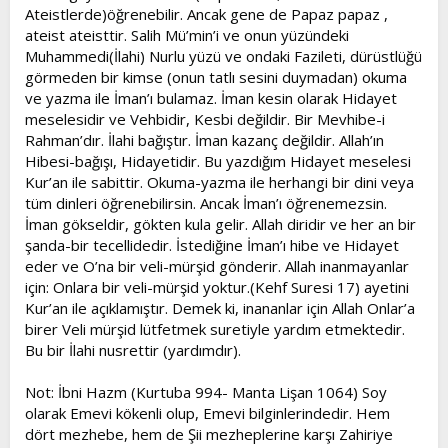
Ateistlerde)öğrenebilir. Ancak gene de Papaz papaz ,
ateist ateisttir. Salih Mü’min’i ve onun yüzündeki
Muhammedi(İlahi) Nurlu yüzü ve ondaki Fazileti, dürüstlüğü
görmeden bir kimse (onun tatlı sesini duymadan) okuma
ve yazma ile İman’ı bulamaz. İman kesin olarak Hidayet
meselesidir ve Vehbidir, Kesbi değildir. Bir Mevhibe-i
Rahman’dır. İlahi bağıştır. İman kazanç değildir. Allah’ın
Hibesi-bağışı, Hidayetidir. Bu yazdığım Hidayet meselesi
Kur’an ile sabittir. Okuma-yazma ile herhangi bir dini veya
tüm dinleri öğrenebilirsin. Ancak İman’ı öğrenemezsin.
İman gökseldir, gökten kula gelir. Allah diridir ve her an bir
şanda-bir tecellidedir. İstediğine İman’ı hibe ve Hidayet
eder ve O’na bir veli-mürşid gönderir. Allah inanmayanlar
için: Onlara bir veli-mürşid yoktur.(Kehf Suresi 17) ayetini
Kur’an ile açıklamıştır. Demek ki, inananlar için Allah Onlar’a
birer Veli mürşid lütfetmek suretiyle yardım etmektedir.
Bu bir İlahi nusrettir (yardımdır).
Not: İbni Hazm (Kurtuba 994- Manta Lişan 1064) Soy
olarak Emevi kökenli olup, Emevi bilginlerindedir. Hem
dört mezhebe, hem de Şii mezheplerine karşı Zahiriye