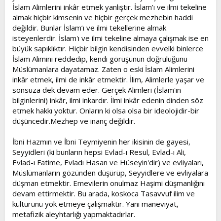
İslam Alimlerini inkâr etmek yanlıştır. İslam’ı ve ilmi tekeline
almak hiçbir kimsenin ve hiçbir gerçek mezhebin haddi
değildir. Bunlar İslam’ı ve ilmi tekellerine almak
isteyenlerdir. İslam'ı ve ilmi tekeline almaya çalışmak ise en
büyük sapıklıktır. Hiçbir bilgin kendisinden evvelki binlerce
İslam Alimini reddedip, kendi görüşünün doğruluğunu
Müslümanlara dayatamaz. Zaten o eski İslam Alimlerini
inkâr etmek, ilmi de inkâr etmektir. İlim, Alimlerle yaşar ve
sonsuza dek devam eder. Gerçek Alimleri (İslam'ın
bilginlerini) inkâr, ilmi inkardır. İlmi inkâr edenin dinden söz
etmek hakkı yoktur. Onların ki olsa olsa bir ideolojidir-bir
düşüncedir.Mezhep ve inanç değildir.
İbni Hazmın ve İbni Teymiyenin her ikisinin de gayesi,
Seyyidleri (ki bunların hepsi Evlad-ı Resul, Evlad-ı Ali,
Evlad-ı Fatime, Evladı Hasan ve Hüseyin'dir) ve evliyaları,
Müslümanların gözünden düşürüp, Seyyidlere ve evliyalara
düşman etmektir. Emevilerin onulmaz Haşimi düşmanlığını
devam ettirmektir. Bu arada, koskoca Tasavvuf ilim ve
kültürünü yok etmeye çalışmaktır. Yani maneviyat,
metafizik aleyhtarlığı yapmaktadırlar.