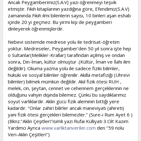
Ancak Peygamberimiz(S.A.V) yazı öğrenmeyi teşvik
etmiştir. Fıkıh kitaplarının yazdığına göre, Efendimiz(S.A.V)
zamanında Fıkıh ilmi bilenlerin sayısı, 10 binleri aşan eshab
içinde 20 yi geçmez. Bu yirmi kişi de peygamberi
dinleyerek öğrenmişlerdir.
Nebevi sistemde medrese yolu ile tedrisat-öğretim
yoktur. Medreseler, Peygamber’den 50 yıl sonra işte hep
o Sultanlar(Melikler-Krallar) tarafından açılmış ve ondan
sonra, Din-İman, kültür olmuştur .(Kültür, İman ve İlahi ilim
değildir). Okuma yazma yolu ile sadece fiziki bilimler,
hukuki ve sosyal bilimler öğrenilir. Akılla metafiziği (Uhrevi
bilimler) bilmek mümkün değildir. Akıl fizik ötesi RUH ,
melek, cin, şeytan, cennet ve cehennem gerçeklerinin ne
olduğunu vahyin dışında bilemez. Çünkü bu saydıklarımız
soyut varlıklardır. Aklın gücü fizik aleminin bittiği yere
kadardır. ‘’Onlar zahiri bilirler ancak maneviyatı (ahireti)
yani fizik ötesi gerçekleri bilemezler.’’ (Sure-i Rum Ayet 6 )
(Bknz.’’Aklın Çeşitleri’’isimli yazı Rufai Külliyatı 3.Cilt Kazım
Yardımcı Ayrıca
www.varliktanveriler.com
den ‘’59 nolu
Veri-Aklın Çeşitleri’’)