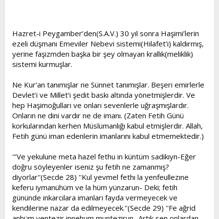
t
i
a
h
n
i
Hazret-i Peygamber’den(S.A.V.) 30 yıl sonra Haşimi’lerin
ezeli düşmanı Emeviler Nebevi sistemi(Hilafet’i) kaldırmış,
yerine faşizmden başka bir şey olmayan krallık(meliklik)
sistemi kurmuşlar.
Ne Kur’an tanımışlar ne Sünnet tanımışlar. Beşeri emirlerle
Devlet’i ve Millet’i şedit baskı altında yönetmişlerdir. Ve
hep Haşimoğulları ve onları sevenlerle uğraşmışlardır.
Onların ne dini vardır ne de imanı. (Zaten Fetih Günü
korkularından kerhen Müslümanlığı kabul etmişlerdir. Allah,
Fetih günü iman edenlerin imanlarını kabul etmemektedir.)
''’Ve yekulune meta hazel fethu in küntüm sadikıyn-Eğer
doğru söyleyenler iseniz şu fetih ne zamanmış?
diyorlar''(Secde 28) ''Kul yevmel fethı la yenfeullezıne
keferu iymanühüm ve la hüm yünzarun- Deki; fetih
gününde inkarcılara imanları fayda vermeyecek ve
kendilerine nazar da edilmeyecek.''(Secde 29) ''Fe ağrid
anhüm ventezir innehum muntezirun- Artık sen onlardan