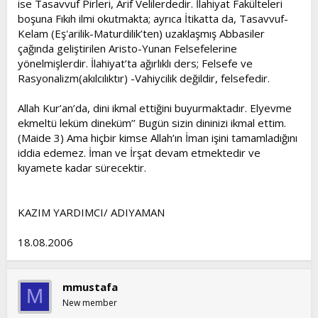
ise Tasavvuf Pirleri, Arif Velilerdedir. İlahiyat Fakülteleri
boşuna Fıkıh ilmi okutmakta; ayrıca İtikatta da, Tasavvuf-
Kelam (Eş'arilik-Maturdilik’ten) uzaklaşmış Abbasiler
çağında geliştirilen Aristo-Yunan Felsefelerine
yönelmişlerdir. İlahiyat’ta ağırlıklı ders; Felsefe ve
Rasyonalizm(akılcılıktır) -Vahiycilik değildir, felsefedir.
Allah Kur’an’da, dini ikmal ettiğini buyurmaktadır. Elyevme
ekmeltü leküm dineküm’’ Bugün sizin dininizi ikmal ettim.
(Maide 3) Ama hiçbir kimse Allah’ın İman işini tamamladığını
iddia edemez. İman ve İrşat devam etmektedir ve
kıyamete kadar sürecektir.
KAZIM YARDIMCI/ ADIYAMAN
18.08.2006
mmustafa
M
New member