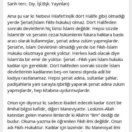
Sarih terc. Diy. İşl.Bşk. Yayınları)
Ama şu var ki: Nebevi Hilafet’in(ilk dört Halife gibi) olmadığı
yerde Şeriat(İslam Fıkhı-hukuku) olmaz. Dört Halifeden
sonraki devletlerin hiç birisi İslami değildir. Hepsi sözde
İslami’dir ve şeriatın cezai hükümlerini fukara halklara baskı
aracı olarak kullanmışlar, şeriat adına zulüm yapmışlardır.
Şeriat’ın, İslam Devletinin olmadığı yerde ise Fıkıh-İslam
Hukuku okutmaya gerek yoktur. Herkes kadı olacak diye
İslam’da bir emir de yoktur. Şeriat –Fıkıh yani İslam hukuku
kadılar için gereklidir. Dört halifeden sonraki sözde İslam
devletlerinin kadılarının beş-on tanesi dışında adil bir
kadıya rastlanamaz. Hepsi şeriat adına, sultanlar şahlar,
padişahlarla yani sarayla işbirliği yaparak şeriat adına zulüm
yapmışlardır, hep kitabına uydurmuşlardır.
Onun için diyoruz ki; sadece ibadet edecek kadar özet bir
ilmihal bilgisi kafidir, diğeri Maneviyattır. Ledünni-Allah
katından gelen manevi ilimlerdir ki Allah’ın “ilim” dediği de
budur. Okuma-yazma ile öğrenilen Fıkıh ilmi değildir. Onun
adı Fıkıh-Hukuktur. Kadılar için lazımdır. Bu Maneviyat ilmi