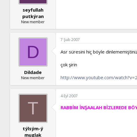
seyfullah
putkýran
New member
7 Şub 2007
D
Asr süresini hiç böyle dinlememiştini
çok şirin
Dildade
http://www.youtube.com/watch?v=
New member
4 Eyl 2007
T
RABBİM İNŞAALAH BİZLEREDE BÖYL
týlsým-ý
muglak