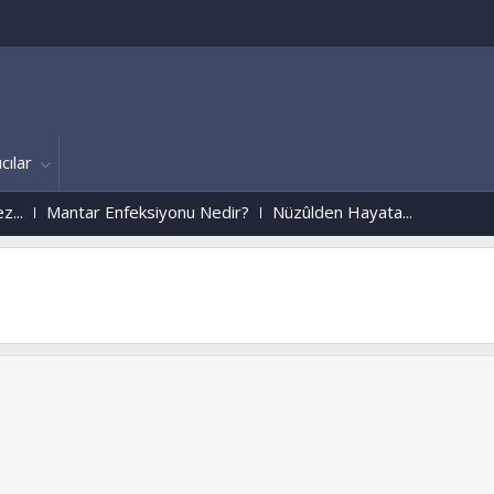
cılar
ar Enfeksiyonu Nedir?
Nüzûlden Hayata...
Malatya
www.dildade.ne