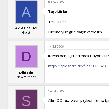
8 Ağu 2006
A
Teşekürler
Teşekürler
Ak_esinti_61
Ellerine yüregine sağlık kardeşim
Guest
14 Eyl 2006
D
italyan bebeğini indirmek istiyorsanız
http://rapidshare.de/files/3306416
Dildade
New member
14 Eyl 2006
S
Allah C.C: razı olsun paylaşımlarınız için