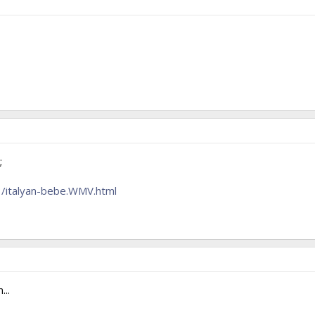
;
3/italyan-bebe.WMV.html
...