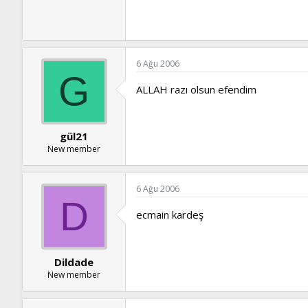
6 Ağu 2006
G
ALLAH razı olsun efendim
gül21
New member
6 Ağu 2006
D
ecmain kardeş
Dildade
New member