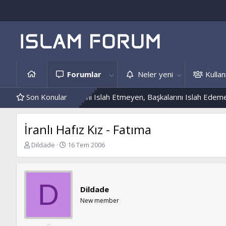
Forumlar
Neler yeni
Kullanı
ekleri
Son Konular
Kendini Islah Etmeyen, Başkalarını Islah Edemez...
Mant
İranlı Hafız Kız - Fatıma
K
B
Dildade
16 Tem 2006
o
a
n
ş
b
l
u
a
D
Dildade
y
n
u
g
New member
b
ı
a
ç