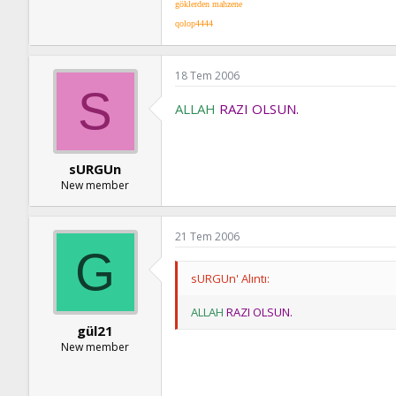
göklerden mahzene
qolop4444
18 Tem 2006
S
ALLAH
RAZI OLSUN.
sURGUn
New member
21 Tem 2006
G
sURGUn' Alıntı:
ALLAH
RAZI OLSUN.
gül21
New member