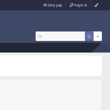
Giriş yap
Kayıt ol
t