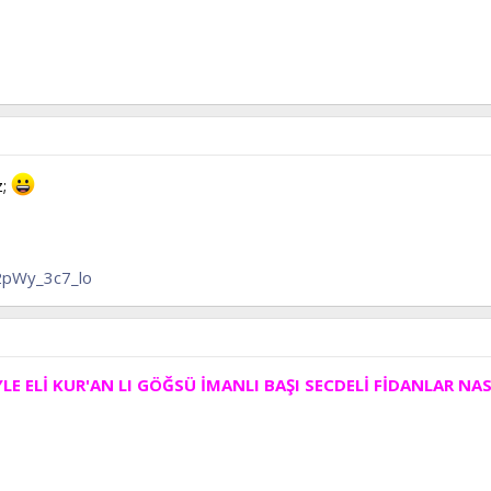
z;
2pWy_3c7_lo
E ELİ KUR'AN LI GÖĞSÜ İMANLI BAŞI SECDELİ FİDANLAR NA