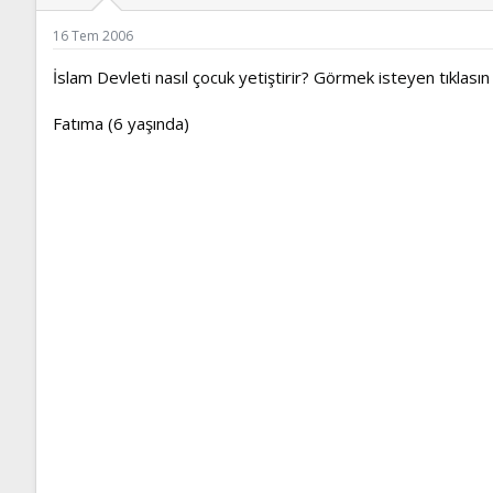
ş
t
l
a
16 Tem 2006
a
r
t
i
İslam Devleti nasıl çocuk yetiştirir? Görmek isteyen tıklasın
a
h
n
i
Fatıma (6 yaşında)