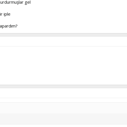
urdurmuşlar gel
r iple
yapardım?