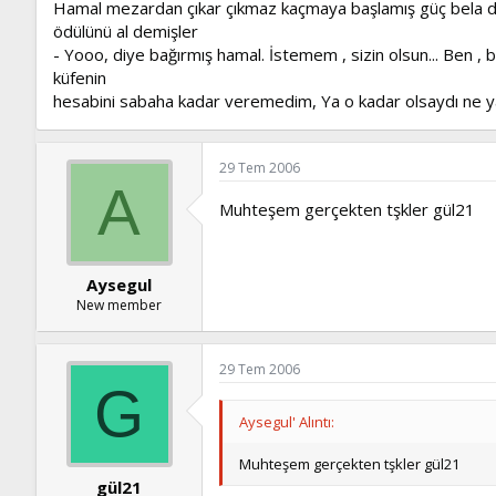
Hamal mezardan çıkar çıkmaz kaçmaya başlamış güç bela d
ödülünü al demişler
- Yooo, diye bağırmış hamal. İstemem , sizin olsun... Ben , bi
küfenin
hesabini sabaha kadar veremedim, Ya o kadar olsaydı ne 
29 Tem 2006
A
Muhteşem gerçekten tşkler gül21
Aysegul
New member
29 Tem 2006
G
Aysegul' Alıntı:
Muhteşem gerçekten tşkler gül21
gül21