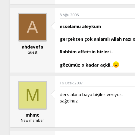
8 Ağu 2006
A
esselamü aleyküm
gerçekten çok anlamlı Allah razı o
ahdevefa
Rabbim affetsin bizleri..
Guest
gözümüz o kadar açkii..
16 Ocak 2007
M
ders alana baya bişiler veriyor..
sağolnuz..
mhmt
New member