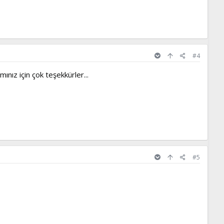
#4
ınız için çok teşekkürler...
#5