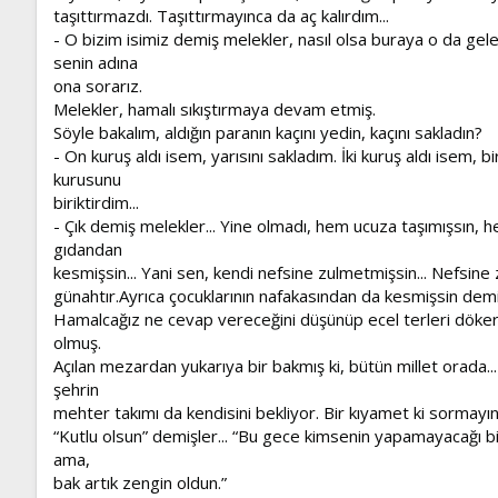
taşıttırmazdı. Taşıttırmayınca da aç kalırdım...
- O bizim isimiz demiş melekler, nasıl olsa buraya o da gele
senin adına
ona sorarız.
Melekler, hamalı sıkıştırmaya devam etmiş.
Söyle bakalım, aldığın paranın kaçını yedin, kaçını sakladın?
- On kuruş aldı isem, yarısını sakladım. İki kuruş aldı isem, bi
kurusunu
biriktirdim...
- Çık demiş melekler... Yine olmadı, hem ucuza taşımışsın, 
gıdandan
kesmişsin... Yani sen, kendi nefsine zulmetmişsin... Nefsi
günahtır.Ayrıca çocuklarının nafakasından da kesmişsin demi
Hamalcağız ne cevap vereceğini düşünüp ecel terleri döke
olmuş.
Açılan mezardan yukarıya bir bakmış ki, bütün millet orada..
şehrin
mehter takımı da kendisini bekliyor. Bir kıyamet ki sormayın
“Kutlu olsun” demişler... “Bu gece kimsenin yapamayacağı bi
ama,
bak artık zengin oldun.”