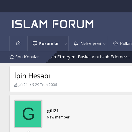
Forumlar
Neler yeni
Kullanı
i
Kendini Islah Etmeyen, Başkalarını Islah Edemez...
Son Konular
Mantar En
İpin Hesabı
K
B
gül21
29 Tem 2006
o
a
n
ş
b
l
u
a
G
gül21
y
n
u
g
New member
b
ı
a
ç