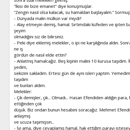
“İkisi de bize emanet” diye konuşmuşlar.
“Zengin nasıl olsa kalacak, su hamaldan başlayalım.” Sormuşl
- Dünyada malin mülkün var miydi?
- Alay etmeyin demiş, hamal. Sırtımdaki küfeden ve ipten ba
şeyim
olmadığını siz de bilirsiniz.
- Peki diye eklemiş melekler, o ipi ne karşılığında aldın. Sonr
ne iş
gördün de nasıl elde ettin?
- Anlatmış hamalcağız. Beş kişinin malini 10 kurusa taşıdım. İk
yedim,
sekizini sakladım. Ertesi gün de ayni isleri yaptım. Yemed
taşıdım
ve bunları aldım.
Melekler:
- Çık demişler, çık... Olmadı... Hasan Efendiden aldığın para,
ettiğinden çok
düşük. Biz ondan bunun hesabini soracağız. Mehmet Efendi
anlaşmış
ve ucuza taşımışsın...
- İyi ama, diye cevaplamış hamal, hak ettiğim parayı istes