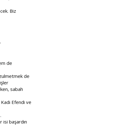
cek. Biz
r
hem de
ne zulmetmek de
şler
rken, sabah
. Kadı Efendi ve
.
r isi başardın