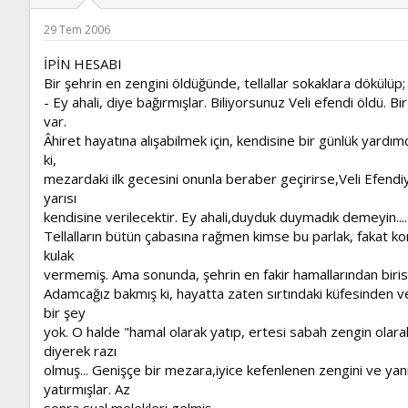
ş
t
l
a
29 Tem 2006
a
r
t
i
İPİN HESABI
a
h
Bir şehrin en zengini öldüğünde, tellallar sokaklara dökülüp;
n
i
- Ey ahali, diye bağırmışlar. Biliyorsunuz Veli efendi öldü. Bir
var.
Âhiret hayatına alışabilmek için, kendisine bir günlük yardımc
ki,
mezardaki ilk gecesini onunla beraber geçirirse,Veli Efendi
yarısı
kendisine verilecektir. Ey ahali,duyduk duymadık demeyin....
Tellalların bütün çabasına rağmen kimse bu parlak, fakat ko
kulak
vermemiş. Ama sonunda, şehrin en fakir hamallarından birisi
Adamcağız bakmış ki, hayatta zaten sırtındaki küfesinden v
bir şey
yok. O halde "hamal olarak yatıp, ertesi sabah zengin olara
diyerek razı
olmuş... Genişçe bir mezara,iyice kefenlenen zengini ve yan
yatırmışlar. Az
sonra sual melekleri gelmiş.