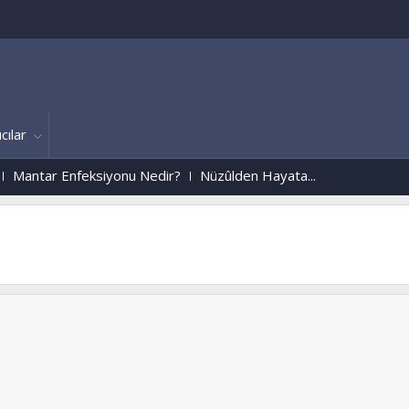
cılar
feksiyonu Nedir?
Nüzûlden Hayata...