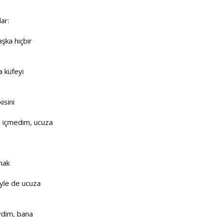
ar:
şka hiçbir
a küfeyi
isini
im içmedim, ucuza
 hak
yle de ucuza
eydim, bana