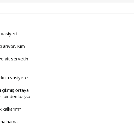
 vasiyeti
ı arıyor. Kim
ye ait servetin
rkulu vasiyete
 çıkmış ortaya.
e ipinden başka
k kalkarım"
ına hamalı