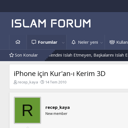
Forumlar
Neler yeni
Kullanı
Ve Hâdis Örnekleri
Son Konular
Kendini Islah Etmeyen, Başkalarını Islah Edem
iPhone için Kur'an-ı Kerim 3D
K
B
recep_kaya
14 Tem 2010
o
a
n
ş
b
l
u
a
R
recep_kaya
y
n
u
g
New member
b
ı
a
ç