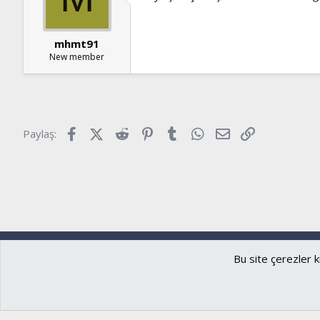
mhmt91
New member
Facebook
X (Twitter)
Reddit
Pinterest
Tumblr
WhatsApp
E-posta
Link
Paylaş:
Ryzer
Türkçe (TR)
Bu site çerezler k