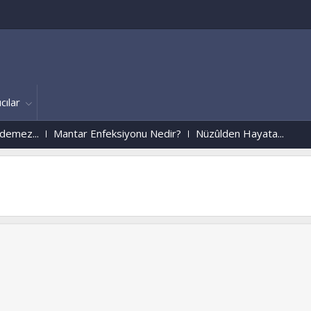
cılar
ez...
Mantar Enfeksiyonu Nedir?
Nüzûlden Hayata...