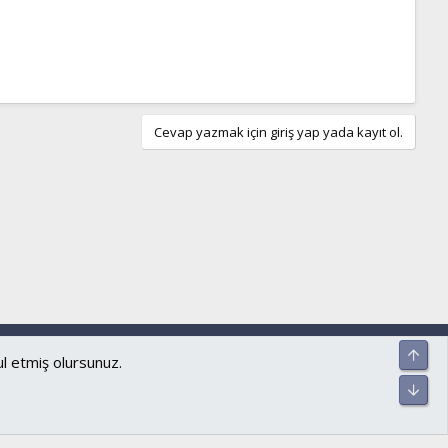
Cevap yazmak için giriş yap yada kayıt ol.
ar ve kurallar
Gizlilik politikası
Yardım
Ana sayfa
R
Üst
S
ul etmiş olursunuz.
S
Alt