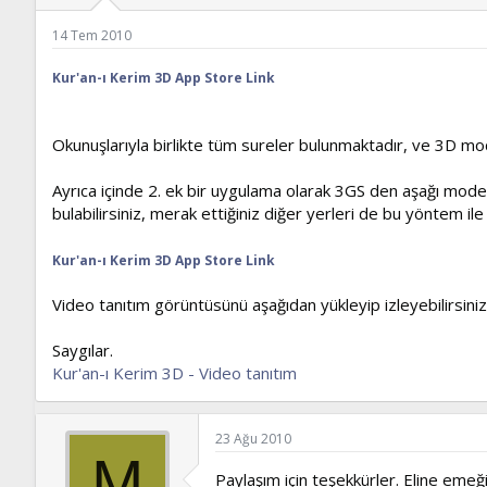
ş
t
l
a
14 Tem 2010
a
r
t
i
Kur'an-ı Kerim 3D App Store Link
a
h
n
i
Okunuşlarıyla birlikte tüm sureler bulunmaktadır, ve 3D model
Ayrıca içinde 2. ek bir uygulama olarak 3GS den aşağı modell
bulabilirsiniz, merak ettiğiniz diğer yerleri de bu yöntem ile 
Kur'an-ı Kerim 3D App Store Link
Video tanıtım görüntüsünü aşağıdan yükleyip izleyebilirsiniz
Saygılar.
Kur'an-ı Kerim 3D - Video tanıtım
23 Ağu 2010
M
Paylaşım için teşekkürler. Eline emeği