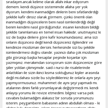
sıradayım.ancak kelime olarak allahı inkar ediyorum
demem. kendi düşünce sistemimde allaha yer yok
diyorum. kendimi inanmadığım dinlerin beni sıfatlandırdığı
şekilde kafir dinsiz olarak görmem. çünkü önemli olan
inanmadığım düşüncelerin beni nasıl isimlendirdiği değil
benim kendimi nasıl gördüğümdür. insanın kendisini bildiği
şekilde tanımlaması en temel insan hakkıdır. unutmayınız ki
siz de başka dinlere göre kafir konumundasınız. ama sizi
onların düşüncesi değil kendi düşünceniz ilgilendirir ve
kendinize müslüman dersini. herkesinde sizi bu şekilde
isimlendirmesi doğru olandır. yazınızı daha çok müslüman
gibi görünüp başka hesaplar peşinde koşanlar için
yazmışınız. merakımdan soruyorum sizin düşüncenize göre
şiiler yoldan çıkmışmıdır. said-i nursi de risalelerinde
anlattıkları ile sizin ikinci kısma soktuğunuz kişiler arasında
değil mi.dahası sizde bu söyledikleriniz ile onlarla aynı şeyi
yapmıyormusunuz. muhammet de aynı şeyi yapmadı mı.
atalarının dinini farklı yorumlayarak değiştirmedi mi. kendi
anlayışı yorumu ile revize etmedimi. bilginiz varsa pek
cevabını bulamadığım alakasız bir soruda yorumunuzu
isterim. peygamberin babasının adının abdullah olması - ki