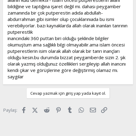
allahın kulu demektir- islam öncesi putperestlerin allahı
bildiğine ve taptığına işaret değil mi. dahası peygamber
zamanında bir çok putperestin adıda abdullah-
abdurrahman gibi isimler olup çocuklarınıada bu ismi
verebiliyorlar. bazı kaynaklarda allah olarak inanılan tanrının
putperestlik
inancındaki 360 puttan biri olduğu şeklinde bilgiler
okumuştum ama sağlıklı bilgi olmayabilir.ama islam öncesi
putperestlerin isim olarak allah olarak bir tanrı inançları
olduğu kesin.bu durumda bizzat peygamberde sizin 2. şık
olarak yazmış olduğunuz özellikleri sergileyip allah inancını
kendi çıkar ve görüşlerine göre değiştirmiş olamaz mı.
saygılar
Cevap yazmak için giriş yap yada kayıt ol.
Facebook
X (Twitter)
Reddit
Pinterest
Tumblr
WhatsApp
E-posta
Link
Paylaş: