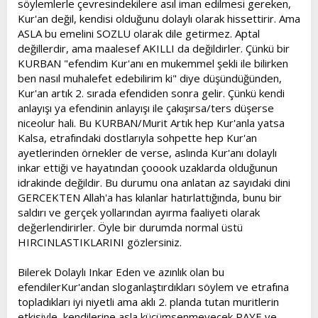
söylemlerle çevresindekilere asıl iman edilmesi gereken,
Kur'an değil, kendisi olduğunu dolaylı olarak hissettirir. Ama
ASLA bu emelini SOZLU olarak dile getirmez. Aptal
değillerdir, ama maalesef AKILLI da değildirler. Çünkü bir
KURBAN "efendim Kur'anı en mukemmel şekli ile bilirken
ben nasıl muhalefet edebilirim ki" diye düşündüğünden,
Kur'an artık 2. sırada efendiden sonra gelir. Çünkü kendi
anlayışı ya efendinin anlayışı ile çakışırsa/ters düşerse
niceolur hali. Bu KURBAN/Murit Artık hep Kur'anla yatsa
Kalsa, etrafındaki dostlarıyla sohpette hep Kur'an
ayetlerinden örnekler de verse, aslında Kur'anı dolaylı
inkar ettiği ve hayatından çooook uzaklarda olduğunun
idrakinde değildir. Bu durumu ona anlatan az sayıdaki dini
GERCEKTEN Allah'a has kılanlar hatırlattığında, bunu bir
saldırı ve gerçek yollarından ayırma faaliyeti olarak
değerlendirirler. Öyle bir durumda normal üstü
HIRCINLASTIKLARINI gözlersiniz.
Bilerek Dolaylı Inkar Eden ve azınlık olan bu
efendilerKur'andan sloganlaştırdıkları söylem ve etrafına
topladıkları iyi niyetli ama aklı 2. planda tutan muritlerin
etkisiyle, kendilerine asla küçümsenmeyecek PAYE ve