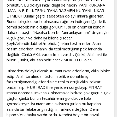
olmuştur. Bu dolaylı inkar değil de nedir? YANI KUR'ANA
IMANLA BIRLIKTE/KUR'ANA RAGMEN KUR'ANI INKAR
ETMEK!!! Bunlar çeşitli sebepten dolaylı inkara giderler.
Bunun birçok sebebi olmasına rağmen indirgendiğinde iki
temel sebebinin olduğu görülür: 1. si en önemlisi kendini
daha en başta "Nasılsa ben Kur'anı anlayamam" deyimiyle
küçük görür ve daha iyi bilene (Hoca/
Şeyh/efendi/dabbet/mehdi....) aklını teslim eder. Aklını
teslim ederken, imanını da teslimettiğinin pek farkında
değildir. Çünkü AKıL varsa Iman vardır. Çünkü, Allah akıl ile
bilinir. Çünkü, akıl sahibidir ancak MUKELLEF olan.
Bilmeden/dolaylı olarak, Kur'anı inkar edenlerin, aklını bloke
edip, Allah tarafından üstün nitelikle donatılmış
farzettiği/inandığı efendisine teslim ettiği aklını tekrar
ondan alıp, HUR IRADE ile yeniden sorgulayıp FITRAT
imana dönmesi imkansız olmamakla birlikte çok güçtür. Çok
güçtür çünkü bunun tezahürlerini gördük ve hala
görmekteyiz. İyi niyet ama akılsızca girilen bu kapıdan,
aslında bir felakete girildiğinin farkında değildir. Derin
hipnoz/etki/uyku vardır orda. Kendisi böyle bir ahval