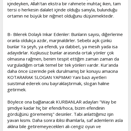
içindeyken, Allah'tan ekstra bir rahmete muhtaç iken, tam
tersi o herkesin dalalet içinde olduğu sanıyla, bulunduğu
ortamın ne büyük bir niğmet olduğunu düşünmektedir.
B- Bilerek Dolaylı Inkar Edenler: Bunların sayısı, diğerlerine
oranla oldukça azdır, marjinaldirler. Sebebi açık çünkü
bunlar Ya şeyh, ya efendi, ya dabbet, ya mesih yada isa
adayıdırlar. Kuşkusuz bunlar arasında ortak yönler çok
olmasına rağmen, benim tespit ettiğim zaman zaman da
vurguladığım ortak temel bir tek yönleri vardır. Kur'anda
daha önce üzerinde pek durulmamış bir konuyu amacına
KOTARARAK SLOGAN YAPMAK! Yani bazı ayetleri
suistimal ederek onu bayraklaştırmak, slogan haline
getirmek.
Böylece ona bağlanacak KURBANLAR adayları "Way be
şimdiye kadar hiç bir efendi/hoca, bizim efendinin
gördüğünü görememiş" desinler. Tabi anlattığımız işin
yavan kısmı. Daha sonra iblisi ilhamlarla, saf ademlerin asla
aklına bile getiremeyecekleri ali-cengiz oyun ve