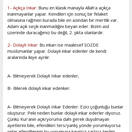
t
i
1- Açıkça Inkar:
Bunu en klasik manayla Allah'a açıkça
a
h
inanmayanlar yapar. Kendileri için sonuç bir felaket
n
i
olmasına rağmen burada bile en azından bir mertlik var.
Adam açık seçik inanmadığını beyan eder. Bizim asıl
üzerinde duracağımız bu değil, 2. şıkta olanlardır.
2- Dolaylı Inkar:
Bu inkarı ise maalesef SOZDE
müslümanlar yapar. Dolaylı inkar edenler de kendi
aralarında ikiye ayrılır.
A- Bilmeyerek Dolaylı Inkar edenler,
B- Bilerek dolaylı inkar edenker.
A- Bilmeyerek Dolaylı Inkar Edenler: Ezici çoğunluğu bunlar
oluşturur. Peki neden bunlar dolaylı inkar ederler diyoruz.
Çünkü Kur'anın açık/yoruma dahi gerek duyulmayan
ayetlerini bile, efendileri ters/yanlış yönde yorumluyorsa
onlar efendilerinin bu yorumuna kayıtsız şartsız teslim