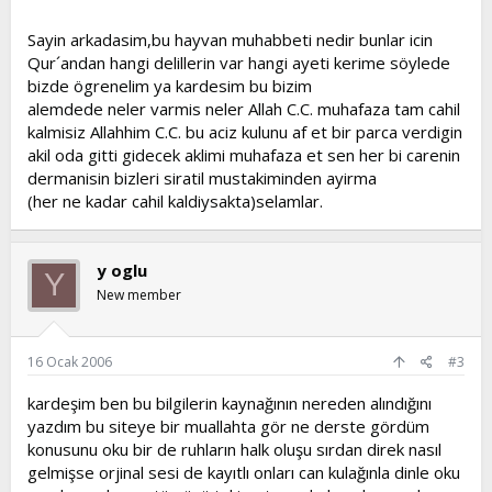
ruhu karıştı
işte müslümanlar nuhun asıl kızı olan naciden
geldikleri için bizim gurfumuz naciden geldi derler işte
Sayin arkadasim,bu hayvan muhabbeti nedir bunlar icin
gurufu naci demek budur
Qur´andan hangi delillerin var hangi ayeti kerime söylede
bizde ögrenelim ya kardesim bu bizim
lem naciyi aldı süpan dağına doğru gitti
hamda karısını aldı allahu ökber dağlarına doğru gitti
alemdede neler varmis neler Allah C.C. muhafaza tam cahil
samda karısını aldı maağaz dağlarınıa doğru gitti işte tespih
kalmisiz Allahhim C.C. bu aciz kulunu af et bir parca verdigin
cekerken bunu söylerler
akil oda gitti gidecek aklimi muhafaza et sen her bi carenin
alahu ökber -subalallah- mağazallah
dermanisin bizleri siratil mustakiminden ayirma
HANCI PERVANE
(her ne kadar cahil kaldiysakta)selamlar.
Nuhun zamanında bir eşşek birde köpek koydular
Oldu üç tane kız kızın biri naci
Nuhun cocuklarının oğlanlarının adıda
y oglu
Y
Birinin adı ham birinin adı sam birinin adıda lem
New member
Lem naciyle evlendi ham nan samda
Biri köpekle biride eşekle evlendi
Gel işte bu candan haber ver
16 Ocak 2006
#3
kardeşim ben bu bilgilerin kaynağının nereden alındığını
yazdım bu siteye bir muallahta gör ne derste gördüm
konusunu oku bir de ruhların halk oluşu sırdan direk nasıl
gelmişse orjinal sesi de kayıtlı onları can kulağınla dinle oku