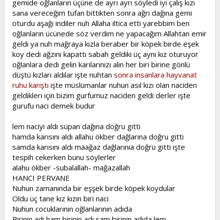
gemide oğlanların üçüne de ayrı ayrı söyledi iyi çalış kızı
t
i
sana vereceğim tufan bittikten sonra ağrı dağına gemi
a
h
oturdu aşağı indiler nuh Allaha iltica etti yarebbim ben
n
i
oğlanların ücünede söz verdim ne yapacağım Allahtan emir
geldi ya nuh mağraya kızla beraber bir köpek birde eşek
koy dedi ağzını kapattı sabah geldiki üç aynı kız oturuyor
oğlanlara dedi gelin karılarınızı alın her biri birine gönlü
düştü kızları aldılar işte nuhtan
sonra insanlara hayvanat
ruhu karıştı
işte müslümanlar nuhun asıl kızı olan naciden
geldikleri için bizim gurfumuz naciden geldi derler işte
gurufu naci demek budur
lem naciyi aldı süpan dağına doğru gitti
hamda karısını aldı allahu ökber dağlarına doğru gitti
samda karısını aldı maağaz dağlarınıa doğru gitti işte
tespih cekerken bunu söylerler
alahu ökber -subalallah- mağazallah
HANCI PERVANE
Nuhun zamanında bir eşşek birde köpek koydular
Oldu üç tane kız kızın biri naci
Nuhun cocuklarının oğlanlarının adıda
Birinin adı ham birinin adı sam birinin adıda lem