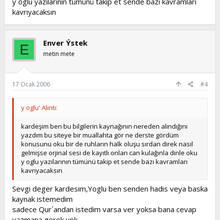
y oglu yazılarının tümünü takip et sende bazı kavramları
kavrıyacaksın
Enver Ýstek
E
metin mete
17 Ocak 2006
#4
y oglu' Alıntı:
kardeşim ben bu bilgilerin kaynağının nereden alındığını
yazdım bu siteye bir muallahta gör ne derste gördüm
konusunu oku bir de ruhların halk oluşu sırdan direk nasıl
gelmişse orjinal sesi de kayıtlı onları can kulağınla dinle oku
y oglu yazılarının tümünü takip et sende bazı kavramları
kavrıyacaksın
Sevgi deger kardesim,Yoglu ben senden hadis veya baska
kaynak istemedim
sadece Qur´andan istedim varsa ver yoksa bana cevap
yazmana gerek yok.