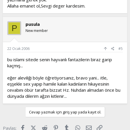
Allaha emanet ol,Sevgi deger kardesim.
pusula
P
New member
22 Ocak 2006
#5
bu islami sitede senin hayvanlı fantazilerin biraz garip
kaçmış...
eğer aleviliği böyle öğretiyorsanız, bravo yani... itle,
eşşekle sex yapıp hamile kalan kadınların hikayesinin
cevabını öbür tarafta bizzat Hz. Nuhdan almadan önce bu
dünyada dilerim ağzın kitlenir...
Cevap yazmak için giriş yap yada kayıt ol.
Facebook
X (Twitter)
Reddit
Pinterest
Tumblr
WhatsApp
E-posta
Link
Paylaş: