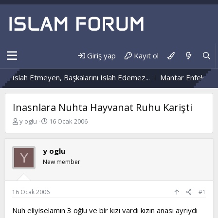
Giriş yap
Kayıt ol
 Islah Etmeyen, Başkalarını Islah Edemez...
Mantar Enfeksiyonu
Inasnlara Nuhta Hayvanat Ruhu Karişti
K
B
y oglu
16 Ocak 2006
o
a
n
ş
b
l
y oglu
Y
u
a
New member
y
n
u
g
b
ı
a
ç
16 Ocak 2006
#1
ş
t
l
a
Nuh eliyiselamın 3 oğlu ve bir kızı vardı kızın anası ayrıydı
a
r