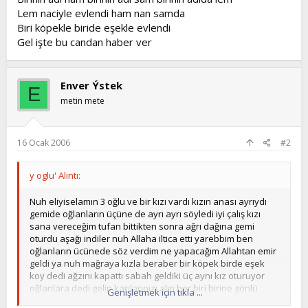
Lem naciyle evlendi ham nan samda
Biri köpekle biride eşekle evlendi
Gel işte bu candan haber ver
Enver Ýstek
E
metin mete
16 Ocak 2006
#2
y oglu' Alıntı:
Nuh eliyiselamın 3 oğlu ve bir kızı vardı kızın anası ayrıydı
gemide oğlanların üçüne de ayrı ayrı söyledi iyi çalış kızı
sana vereceğim tufan bittikten sonra ağrı dağına gemi
oturdu aşağı indiler nuh Allaha iltica etti yarebbim ben
oğlanların ücünede söz verdim ne yapacağım Allahtan emir
geldi ya nuh mağraya kızla beraber bir köpek birde eşek
koy dedi ağzını kapattı sabah geldiki üç aynı kız oturuyor
oğlanlara dedi gelin karılarınızı alın her biri birine gönlü
Genişletmek için tıkla ...
düştü kızları aldılar işte nuhtan
sonra insanlara hayvanat