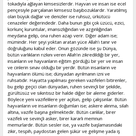
tokadıyla ağlayan kimsesizlerdir. Hayvan ve insan ise ecel
pençesiyle parçalanan kimsesiz başıbozuklardır. Yaratılmış
olan büyük dağlar ve denizler ise ruhsuz, ürkütücü
cenazeler değerindedir. Daha bunun gibi çok üzücü, ezici,
korkunç kuruntular, imansızlığından ve azgınlığından
meydana gelip, ona ruhen azap verir. Diğer adam ise;
mümindir. Her şeyi yoktan aratan yüce Allah’ı tanır ve
doğruluğunu kabul eder. Onun gözünde ise şu Dünya,
bütün varlıkların rızkını veren Allah’ın zikredildiği bir yer,
insanların ve hayvanların eğitim gördüğü bir yer ve insan
ve cinlerin sınav olduğu bir yerdir. Bütün insanların ve
hayvanların ölümü ise; dünyadan ayrılmanın izni ve
ruhsatıdır. Hayatta yapılması gereken vazifeleri bitirenler,
bu gelip geçici olan dünyadan, ruhen sevinçli bir şekilde,
gürültüsüz ve sıkıntısız bir halde diğer bir aleme giderler.
Böylece yeni vazifelilere yer açılsın, gelip çalışsınlar. Bütün
hayvanların ve insanların doğumları ise; askere alınma, silah
altına, vazife başına gelmektedir. Bütün canlılar, birer
vazifeli ve sevinçli asker, birer kararlı memnun
memurlardır. Bütün sesler ise, ya vazife başlamasındaki
zikir, tespih, paydostan gelen şükür ve gelişme yada iş