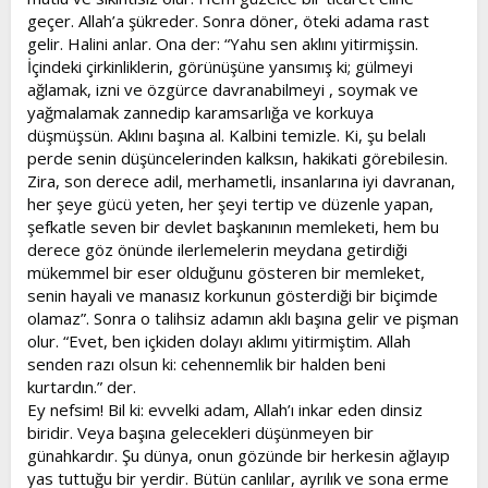
geçer. Allah’a şükreder. Sonra döner, öteki adama rast
gelir. Halini anlar. Ona der: “Yahu sen aklını yitirmişsin.
İçindeki çirkinliklerin, görünüşüne yansımış ki; gülmeyi
ağlamak, izni ve özgürce davranabilmeyi , soymak ve
yağmalamak zannedip karamsarlığa ve korkuya
düşmüşsün. Aklını başına al. Kalbini temizle. Ki, şu belalı
perde senin düşüncelerinden kalksın, hakikati görebilesin.
Zira, son derece adil, merhametli, insanlarına iyi davranan,
her şeye gücü yeten, her şeyi tertip ve düzenle yapan,
şefkatle seven bir devlet başkanının memleketi, hem bu
derece göz önünde ilerlemelerin meydana getirdiği
mükemmel bir eser olduğunu gösteren bir memleket,
senin hayali ve manasız korkunun gösterdiği bir biçimde
olamaz”. Sonra o talihsiz adamın aklı başına gelir ve pişman
olur. “Evet, ben içkiden dolayı aklımı yitirmiştim. Allah
senden razı olsun ki: cehennemlik bir halden beni
kurtardın.” der.
Ey nefsim! Bil ki: evvelki adam, Allah’ı inkar eden dinsiz
biridir. Veya başına gelecekleri düşünmeyen bir
günahkardır. Şu dünya, onun gözünde bir herkesin ağlayıp
yas tuttuğu bir yerdir. Bütün canlılar, ayrılık ve sona erme