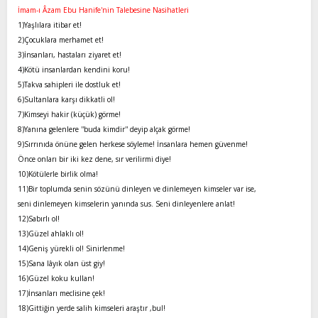
l
a
İmam-ı Âzam Ebu Hanife'nin Talebesine Nasihatleri
a
r
1)Yaşlılara itibar et!
t
i
2)Çocuklara merhamet et!
a
h
3)İnsanları, hastaları ziyaret et!
n
i
4)Kötü insanlardan kendini koru!
5)Takva sahipleri ile dostluk et!
6)Sultanlara karşı dikkatli ol!
7)Kimseyi hakir (küçük) görme!
8)Yanına gelenlere ''buda kimdir'' deyip alçak görme!
9)Sırrınıda önüne gelen herkese söyleme! İnsanlara hemen güvenme!
Önce onları bir iki kez dene, sır verilirmi diye!
10)Kötülerle birlik olma!
11)Bir toplumda senin sözünü dinleyen ve dinlemeyen kimseler var ise,
seni dinlemeyen kimselerin yanında sus. Seni dinleyenlere anlat!
12)Sabırlı ol!
13)Güzel ahlaklı ol!
14)Geniş yürekli ol! Sinirlenme!
15)Sana lâyık olan üst giy!
16)Güzel koku kullan!
17)İnsanları meclisine çek!
18)Gittiğin yerde salih kimseleri araştır ,bul!