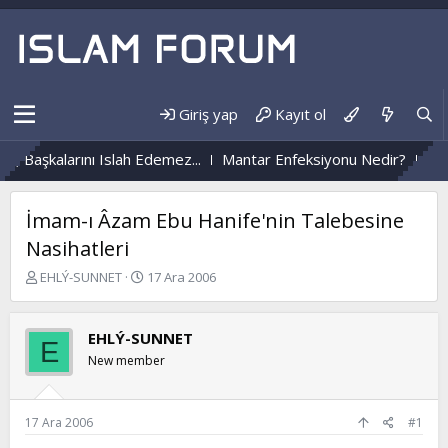
Giriş yap
Kayıt ol
 Başkalarını Islah Edemez...
Mantar Enfeksiyonu Nedir?
Nüzûl
İmam-ı Âzam Ebu Hanife'nin Talebesine
Nasihatleri
K
B
EHLÝ-SUNNET
17 Ara 2006
o
a
n
ş
b
l
EHLÝ-SUNNET
E
u
a
New member
y
n
u
g
b
ı
a
ç
17 Ara 2006
#1
ş
t