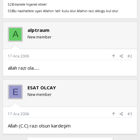
52)Emanete hiyanet etme!
53)Bu nasihatlere uyan Allahın 'veli' kulu olur.Allahın razı olduğu kul olur.
alptraum
A
New member
17 Ara 2006
#2
allah razi ola......
ESAT OLCAY
E
New member
17 Ara 2006
#3
Allah (C.C) razı olsun kardeşim