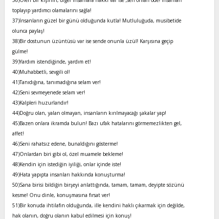
toplayıp yardımcı olamalarını sağla!
37)İnsanların güzel bir günü olduğunda kutla! Mutluluğuda, musibetide
olunca paylaş!
38)Bir dostunun üzüntüsü var ise sende onunla üzül! Karşısına geçip
gülme!
39)Yardım istendiğinde, yardım et!
40)Muhabbetli, sevgili ol!
41)Tanıdığına, tanımadığına selam ver!
42)Seni sevmeyenede selam ver!
43)Kalpleri huzurlandır!
44)Doğru olan, yalan olmayan, insanların kırılmayacağı şakalar yap!
45)Bazen onlara ikramda bulun! Bazı ufak hatalarını görmemezlikten gel,
affet!
46)Seni rahatsız edene, bunaldığını gösterme!
47)Onlardan biri gibi ol, özel muamele bekleme!
48)Kendin için istediğin iyiliği, onlar içinde iste!
49)Hata yapıpta insanları hakkında konuşturma!
50)Sana birisi bildiğin birşeyi anlattığında, tamam, tamam, deyipte sözünü
kesme! Onu dinle, konuşmasına fırsat ver!
51)Bir konuda ihtilafın olduğunda, ille kendini haklı çıkarmak için değilde,
hak olanın, doğru olanın kabul edilmesi için konuş!