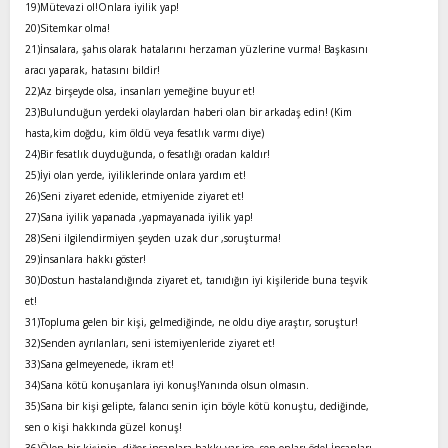
19)Mütevazi ol!Onlara iyilik yap!
20)Sitemkar olma!
21)İnsalara, şahıs olarak hatalarını herzaman yüzlerine vurma! Başkasını
aracı yaparak, hatasını bildir!
22)Az birşeyde olsa, insanları yemeğine buyur et!
23)Bulunduğun yerdeki olaylardan haberi olan bir arkadaş edin! (Kim
hasta,kim doğdu, kim öldü veya fesatlık varmı diye)
24)Bir fesatlık duyduğunda, o fesatlığı oradan kaldır!
25)İyi olan yerde, iyiliklerinde onlara yardım et!
26)Seni ziyaret edenide, etmiyenide ziyaret et!
27)Sana iyilik yapanada ,yapmayanada iyilik yap!
28)Seni ilgilendirmiyen şeyden uzak dur ,soruşturma!
29)İnsanlara hakkı göster!
30)Dostun hastalandığında ziyaret et, tanıdığın iyi kişileride buna teşvik
et!
31)Topluma gelen bir kişi, gelmediğinde, ne oldu diye araştır, soruştur!
32)Senden ayrılanları, seni istemiyenleride ziyaret et!
33)Sana gelmeyenede, ikram et!
34)Sana kötü konuşanlara iyi konuş!Yanında olsun olmasın.
35)Sana bir kişi gelipte, falancı senin için böyle kötü konuştu, dediğinde,
sen o kişi hakkında güzel konuş!
36)Ölen bir kişinin, diğer insanlara hakkı var ise ,sen onları öde! İnsanları