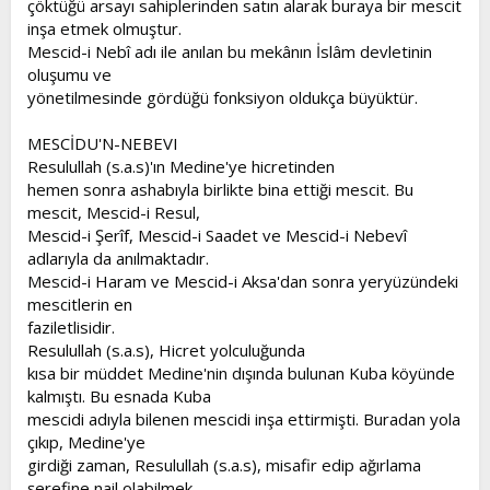
çöktüğü arsayı sahiplerinden satın alarak buraya bir mescit
t
i
inşa etmek olmuştur.
a
h
Mescid-i Nebî adı ile anılan bu mekânın İslâm devletinin
n
i
oluşumu ve
yönetilmesinde gördüğü fonksiyon oldukça büyüktür.
MESCİDU'N-NEBEVI
Resulullah (s.a.s)'ın Medine'ye hicretinden
hemen sonra ashabıyla birlikte bina ettiği mescit. Bu
mescit, Mescid-i Resul,
Mescid-i Şerîf, Mescid-i Saadet ve Mescid-i Nebevî
adlarıyla da anılmaktadır.
Mescid-i Haram ve Mescid-i Aksa'dan sonra yeryüzündeki
mescitlerin en
faziletlisidir.
Resulullah (s.a.s), Hicret yolculuğunda
kısa bir müddet Medine'nin dışında bulunan Kuba köyünde
kalmıştı. Bu esnada Kuba
mescidi adıyla bilenen mescidi inşa ettirmişti. Buradan yola
çıkıp, Medine'ye
girdiği zaman, Resulullah (s.a.s), misafir edip ağırlama
şerefine nail olabilmek