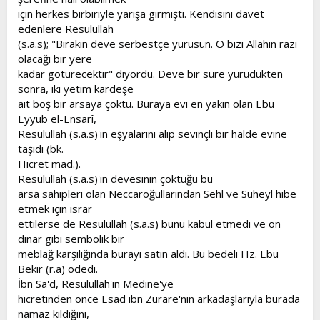
için herkes birbiriyle yarışa girmişti. Kendisini davet
edenlere Resulullah
(s.a.s); "Bırakın deve serbestçe yürüsün. O bizi Allahın razı
olacağı bir yere
kadar götürecektir" diyordu. Deve bir süre yürüdükten
sonra, iki yetim kardeşe
ait boş bir arsaya çöktü. Buraya evi en yakın olan Ebu
Eyyub el-Ensarî,
Resulullah (s.a.s)'ın eşyalarını alıp sevinçli bir halde evine
taşıdı (bk.
Hicret mad.).
Resulullah (s.a.s)'ın devesinin çöktüğü bu
arsa sahipleri olan Neccaroğullarından Sehl ve Suheyl hibe
etmek için ısrar
ettilerse de Resulullah (s.a.s) bunu kabul etmedi ve on
dinar gibi sembolik bir
meblağ karşılığında burayı satın aldı. Bu bedeli Hz. Ebu
Bekir (r.a) ödedi.
İbn Sa'd, Resulullah'ın Medine'ye
hicretinden önce Esad ibn Zurare'nin arkadaşlarıyla burada
namaz kıldığını,