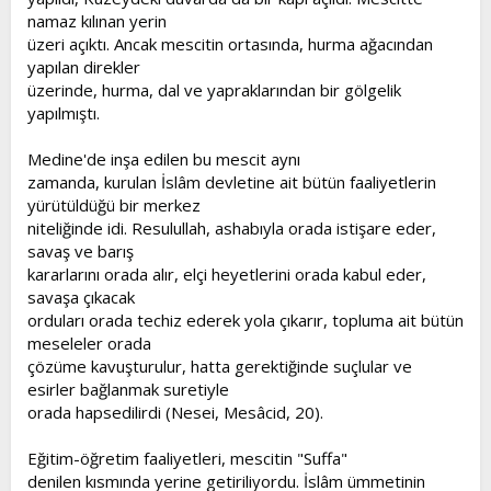
namaz kılınan yerin
üzeri açıktı. Ancak mescitin ortasında, hurma ağacından
yapılan direkler
üzerinde, hurma, dal ve yapraklarından bir gölgelik
yapılmıştı.
Medine'de inşa edilen bu mescit aynı
zamanda, kurulan İslâm devletine ait bütün faaliyetlerin
yürütüldüğü bir merkez
niteliğinde idi. Resulullah, ashabıyla orada istişare eder,
savaş ve barış
kararlarını orada alır, elçi heyetlerini orada kabul eder,
savaşa çıkacak
orduları orada techiz ederek yola çıkarır, topluma ait bütün
meseleler orada
çözüme kavuşturulur, hatta gerektiğinde suçlular ve
esirler bağlanmak suretiyle
orada hapsedilirdi (Nesei, Mesâcid, 20).
Eğitim-öğretim faaliyetleri, mescitin "Suffa"
denilen kısmında yerine getiriliyordu. İslâm ümmetinin