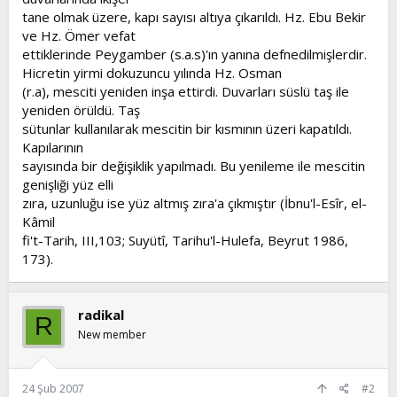
tane olmak üzere, kapı sayısı altıya çıkarıldı. Hz. Ebu Bekir
ve Hz. Ömer vefat
ettiklerinde Peygamber (s.a.s)'ın yanına defnedilmişlerdir.
Hicretin yirmi dokuzuncu yılında Hz. Osman
(r.a), mesciti yeniden inşa ettirdi. Duvarları süslü taş ile
yeniden örüldü. Taş
sütunlar kullanılarak mescitin bir kısmının üzeri kapatıldı.
Kapılarının
sayısında bir değişiklik yapılmadı. Bu yenileme ile mescitin
genişliği yüz elli
zıra, uzunluğu ise yüz altmış zıra'a çıkmıştır (İbnu'l-Esîr, el-
Kâmil
fi't-Tarih, III,103; Suyütî, Tarihu'l-Hulefa, Beyrut 1986,
173).
radikal
R
New member
24 Şub 2007
#2