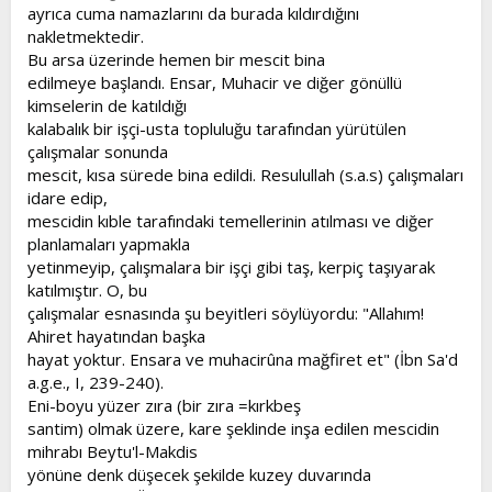
ayrıca cuma namazlarını da burada kıldırdığını
nakletmektedir.
Bu arsa üzerinde hemen bir mescit bina
edilmeye başlandı. Ensar, Muhacir ve diğer gönüllü
kimselerin de katıldığı
kalabalık bir işçi-usta topluluğu tarafından yürütülen
çalışmalar sonunda
mescit, kısa sürede bina edildi. Resulullah (s.a.s) çalışmaları
idare edip,
mescidin kıble tarafındaki temellerinin atılması ve diğer
planlamaları yapmakla
yetinmeyip, çalışmalara bir işçi gibi taş, kerpiç taşıyarak
katılmıştır. O, bu
çalışmalar esnasında şu beyitleri söylüyordu: "Allahım!
Ahiret hayatından başka
hayat yoktur. Ensara ve muhacirûna mağfiret et" (İbn Sa'd
a.g.e., I, 239-240).
Eni-boyu yüzer zıra (bir zıra =kırkbeş
santim) olmak üzere, kare şeklinde inşa edilen mescidin
mihrabı Beytu'l-Makdis
yönüne denk düşecek şekilde kuzey duvarında