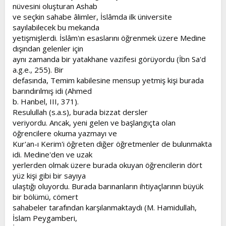
nüvesini oluşturan Ashab
ve seçkin sahabe âlimler, İslâmda ilk üniversite
sayılabilecek bu mekanda
yetişmişlerdi. İslâm'ın esaslarını öğrenmek üzere Medine
dışından gelenler için
aynı zamanda bir yatakhane vazifesi görüyordu (İbn Sa'd
a.g.e., 255). Bir
defasında, Temim kabilesine mensup yetmiş kişi burada
barındırılmış idi (Ahmed
b. Hanbel, III, 371).
Resulullah (s.a.s), burada bizzat dersler
veriyordu. Ancak, yeni gelen ve başlangıçta olan
öğrencilere okuma yazmayı ve
Kur'an-ı Kerim'i öğreten diğer öğretmenler de bulunmakta
idi. Medine'den ve uzak
yerlerden olmak üzere burada okuyan öğrencilerin dört
yüz kişi gibi bir sayıya
ulaştığı oluyordu. Burada barınanların ihtiyaçlarının büyük
bir bölümü, cömert
sahabeler tarafından karşılanmaktaydı (M. Hamidullah,
İslam Peygamberi,