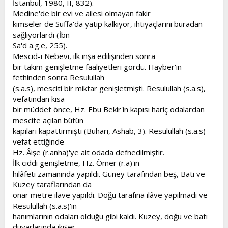
İstanbul, 1980, II, 832).
Medine'de bir evi ve ailesi olmayan fakir
kimseler de Suffa'da yatıp kalkıyor, ihtiyaçlarını buradan
sağlıyorlardı (İbn
Sa'd a.g.e, 255).
Mescid-i Nebevi, ilk inşa edilişinden sonra
bir takım genişletme faaliyetleri gördü. Hayber'in
fethinden sonra Resulullah
(s.a.s), mesciti bir miktar genişletmişti. Resulullah (s.a.s),
vefatından kısa
bir müddet önce, Hz. Ebu Bekir'in kapısı hariç odalardan
mescite açılan bütün
kapıları kapattırmıştı (Buhari, Ashab, 3). Resulullah (s.a.s)
vefat ettiğinde
Hz. Âişe (r.anha)'ye ait odada defnedilmiştir.
İlk ciddi genişletme, Hz. Ömer (r.a)'in
hilâfeti zamanında yapıldı. Güney tarafından beş, Batı ve
Kuzey taraflarından da
onar metre ilave yapıldı. Doğu tarafına ilâve yapılmadı ve
Resulullah (s.a.s)'ın
hanımlarının odaları olduğu gibi kaldı. Kuzey, doğu ve batı
duvarlarında ikişer