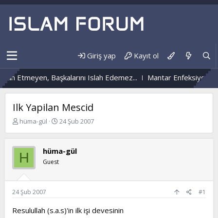
Giriş yap
Kayıt ol
h Etmeyen, Başkalarını Islah Edemez...
Mantar Enfeksiyonu Nedi
Ilk Yapilan Mescid
K
B
hüma-gül
24 Şub 2007
o
a
n
ş
b
l
hüma-gül
H
u
a
Guest
y
n
u
g
b
ı
a
ç
24 Şub 2007
#1
ş
t
l
a
Resulullah (s.a.s)'in ilk işi devesinin
a
r