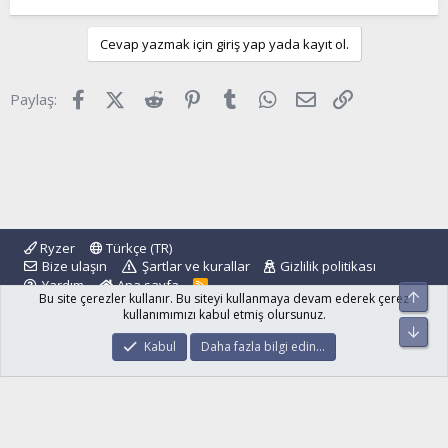
Cevap yazmak için giriş yap yada kayıt ol.
Facebook
X (Twitter)
Reddit
Pinterest
Tumblr
WhatsApp
E-posta
Link
Paylaş:
Ryzer
Türkçe (TR)
Bize ulaşın
Şartlar ve kurallar
Gizlilik politikası
Yardım
Ana sayfa
R
Üst
Bu site çerezler kullanır. Bu siteyi kullanmaya devam ederek çerez
S
S
kullanımımızı kabul etmiş olursunuz.
Alt
®
Community platform by XenForo
© 2010-2024 XenForo Ltd.
Kabul
Daha fazla bilgi edin…
islamforum.com.tr
© 2001 - 2024