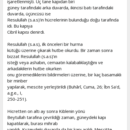
işaretlenmişti. Üç tane kapıdan biri
güney tarafındaki arka duvarda, ikincisi batı tarafındaki
duvarda, üçüncüsü ise
Resulullah (s.a.s)'in hücrelerinin bulunduğu doğu tarafında
idi. Bu kapıya
Cibril kapısı denirdi.
Resulullah (s.a.s), ilk önceleri bir hurma
kütüğü üzerine çıkarak hutbe okurdu. Bir zaman sonra
bizzat Resulullah (s.a.s)'ın
isteği veya ashabın, cemaatın kalabalıklaştığını ve
arkadakilerin hutbe okurken
onu göremediklerini bildirmeleri üzerine, bir kaç basamaklı
bir minber
yapılarak, mescite yerleştirildi (Buhârî, Cuma, 26; İbn Sa'd,
a.g.e., I,
250-251).
Hicretten on altı ay sonra Kıblenin yönü
Beytullah tarafına çevrildiği zaman, güneydeki kapı
kapatılarak, burası mihrab
yapıldı, Kuzeydeki duvarda da bir kapı açıldı. Mescitte