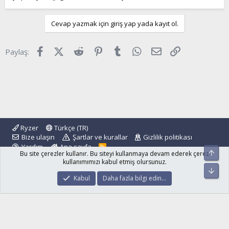
Cevap yazmak için giriş yap yada kayıt ol.
Facebook
X (Twitter)
Reddit
Pinterest
Tumblr
WhatsApp
E-posta
Link
Paylaş:
Ryzer
Türkçe (TR)
Bize ulaşın
Şartlar ve kurallar
Gizlilik politikası
Yardım
Ana sayfa
R
Üst
Bu site çerezler kullanır. Bu siteyi kullanmaya devam ederek çerez
S
S
kullanımımızı kabul etmiş olursunuz.
Alt
®
Community platform by XenForo
© 2010-2024 XenForo Ltd.
Kabul
Daha fazla bilgi edin…
islamforum.com.tr
© 2001 - 2024