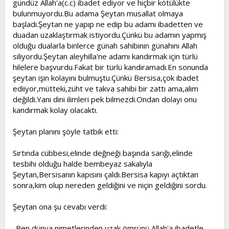
gündüz Allah'a(c.c) ibadet ediyor ve hiçbir kötülükte
t
i
bulunmuyordu.Bu adama Şeytan musallat olmaya
a
h
başladı.Şeytan ne yapıp ne edip bu adamı ibadetten ve
n
i
duadan uzaklaştırmak istiyordu.Çünkü bu adamın yapmış
olduğu dualarla binlerce günah sahibinin günahını Allah
siliyordu.Şeytan aleyhilla'ne adamı kandırmak için türlü
hilelere başvurdu.Fakat bir türlü kandıramadı.En sonunda
şeytan işin kolayını bulmuştu.Çünkü Bersisa,çok ibadet
ediiyor,mütteki,züht ve takva sahibi bir zattı ama,alim
değildi.Yani dini ilimleri pek bilmezdi.Ondan dolayı onu
kandırmak kolay olacaktı.
Şeytan planını şöyle tatbik etti:
Sırtında cübbesi,elinde değneği başında sarığı,elinde
tesbihi olduğu halde bembeyaz sakalıyla
Şeytan,Bersisanın kapısını çaldı.Bersisa kapıyı açtıktan
sonra,kim olup nereden geldiğini ve niçin geldiğini sordu.
Şeytan ona şu cevabı verdi:
-Ben dünya nimetlerinden uzak,ömrünü Allah'a ibadetle