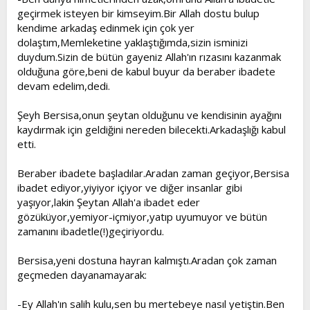
geçirmek isteyen bir kimseyim.Bir Allah dostu bulup
kendime arkadaş edinmek için çok yer
dolaştım,Memleketine yaklaştığımda,sizin isminizi
duydum.Sizin de bütün gayeniz Allah'ın rızasını kazanmak
olduğuna göre,beni de kabul buyur da beraber ibadete
devam edelim,dedi.
Şeyh Bersisa,onun şeytan olduğunu ve kendisinin ayağını
kaydırmak için geldiğini nereden bilecekti.Arkadaşlığı kabul
etti.
Beraber ibadete başladılar.Aradan zaman geçiyor,Bersisa
ibadet ediyor,yiyiyor içiyor ve diğer insanlar gibi
yaşıyor,lakin Şeytan Allah'a ibadet eder
gözüküyor,yemiyor-içmiyor,yatıp uyumuyor ve bütün
zamanını ibadetle(!)geçiriyordu.
Bersisa,yeni dostuna hayran kalmıştı.Aradan çok zaman
geçmeden dayanamayarak:
-Ey Allah'ın salih kulu,sen bu mertebeye nasıl yetiştin.Ben