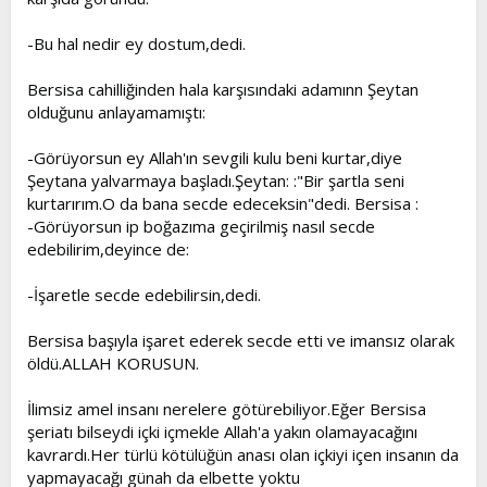
-Bu hal nedir ey dostum,dedi.
Bersisa cahilliğinden hala karşısındaki adamınn Şeytan
olduğunu anlayamamıştı:
-Görüyorsun ey Allah'ın sevgili kulu beni kurtar,diye
Şeytana yalvarmaya başladı.Şeytan: :"Bir şartla seni
kurtarırım.O da bana secde edeceksin"dedi. Bersisa :
-Görüyorsun ip boğazıma geçirilmiş nasıl secde
edebilirim,deyince de:
-İşaretle secde edebilirsin,dedi.
Bersisa başıyla işaret ederek secde etti ve imansız olarak
öldü.ALLAH KORUSUN.
İlimsiz amel insanı nerelere götürebiliyor.Eğer Bersisa
şeriatı bilseydi içki içmekle Allah'a yakın olamayacağını
kavrardı.Her türlü kötülüğün anası olan içkiyi içen insanın da
yapmayacağı günah da elbette yoktu