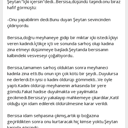
Şeytan:"İçki içersin"dedi...Bersisa,düşündü taşındı.onu biraz
hafif görmüştü:
-Onu yapabilirim dedi.Bunu duyan Şeytan sevincinden
çıldırıyordu.
Bersisa,doğru meyhaneye gidip bir miktar içki istedi.İçkiyi
veren kadındı.İçtikçe içti ve sonunda sarhoş olup kadına
zina etmeyi düşünmeye başladı.Şeytanda bersisanın
kalbindeki vesveseyi çoğaltıyordu..
Bersisa,tamamen sarhoş olduktan sonra meyhaneci
kadınla zina etti.Bu onun için çok kötü bir şeydi...Duyulursa
ne derlerdi.En iyisi o kadını öldürüp gömmekti...Ve öyle
yaptı.Kadını öldürüp meyhanenin arkasında bir yere
gömdü.Fakat hadise duyulmakta ve yayılmakta
gecikmedi.Bersisa'yı yakalayıp mahkemeye çıkardılar,Katil
olduğu için idam edilerek öldürülmesine karar verildi.
Bersisa idam sehpasına çıkmış,artık ip boğazına
geçirildikten sonra onu kurtaracak hiç kimse yoktu.Şeytan
karşıda göründü.