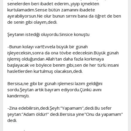
senelerden beri ibadet ederim.,yiyip içmekten
kurtulamadım.Sense bütün zamanını ibadete
ayırabiliyorsun.Ne olur bunun sırrını bana da öğret de ben
de senin gibi olayım,dedi.
Şeytanın istediği oluyordu.Sinsice konuştu
-Bunun kolayı var!Evvela büyük bir günah
işleyeceksin,sonra da ona tövbe edeceksin.Büyük günah
işlemiş olduğundan Allah'tan daha fazla korkmaya
başlayacak ve böylece benim gibi,sen de her türlü insani
hasletlerden kurtulmuş olacaksın,dedi.
Bersisa,ne gibi bir günah işlemesi lazım geldiğini
sordu.Şeytan artık bayram ediyordu.Çünkü avını
kandırmıştı.
-Zina edebilirsin,dedi.Şeyh:"Yapamam",dedi.Bu sefer
şeytan:"Adam öldür!" dedi.Bersisa yine"Onu da yapamam"
dedi.