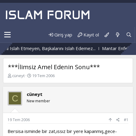
Giriş yap
Kayıt ol
i Islah Etmeyen, Başkalarını Islah Edemez...
Mantar Enfeksiyonu
***İlimsiz Amel Edenin Sonu***
K
B
cüneyt
19 Tem 2006
o
a
n
ş
b
l
cüneyt
C
u
a
New member
y
n
u
g
b
ı
a
ç
19 Tem 2006
#1
ş
t
l
a
Bersisa isminde bir zat,ıssız bir yere kapanmış,gece-
a
r