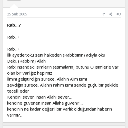
25 Şub 2005
#3
Rab...?
Rab...?
Rab...?
İlk ayetler;oku seni halkeden (Rabbbinin) adıyla oku
Deki, (Rabbim) Allah
Rab; insandaki isimlerin (esmaların) bütünü O isimlerle var
olan bir varlığız hepimiz
İlmini geliştirdiğin sürece, Allahın Alim ismi
sevdiğin sürece, Allahın rahim ismi sende güçlü bir şekilde
tecelli eder
Kendini seven insan Allahı sever...
kendine güvenen insan Allaha güvenir ...
kendinin ne kadar değerli bir varlık olduğundan haberin
varmı?...