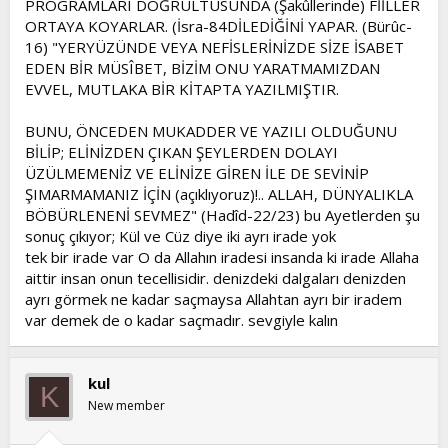
PROGRAMLARI DOĞRULTUSUNDA (Şakûllerinde) FİİLLER
ORTAYA KOYARLAR. (İsra-84DİLEDİĞİNİ YAPAR. (Bürûc-
16) "YERYÜZÜNDE VEYA NEFİSLERİNİZDE SİZE İSABET
EDEN BİR MÜSÎBET, BİZİM ONU YARATMAMIZDAN
EVVEL, MUTLAKA BİR KİTAPTA YAZILMIŞTIR.
BUNU, ÖNCEDEN MUKADDER VE YAZILI OLDUĞUNU
BİLİP; ELİNİZDEN ÇIKAN ŞEYLERDEN DOLAYI
ÜZÜLMEMENİZ VE ELİNİZE GİREN İLE DE SEVİNİP
ŞIMARMAMANIZ İÇİN (açıklıyoruz)!.. ALLAH, DÜNYALIKLA
BÖBÜRLENENİ SEVMEZ" (Hadîd-22/23) bu Ayetlerden şu
sonuç çıkıyor; Kül ve Cüz diye iki ayrı irade yok
tek bir irade var O da Allahın iradesi insanda ki irade Allaha
aittir insan onun tecellisidir. denizdeki dalgaları denizden
ayrı görmek ne kadar saçmaysa Allahtan ayrı bir iradem
var demek de o kadar saçmadır. sevgiyle kalın
kul
K
New member