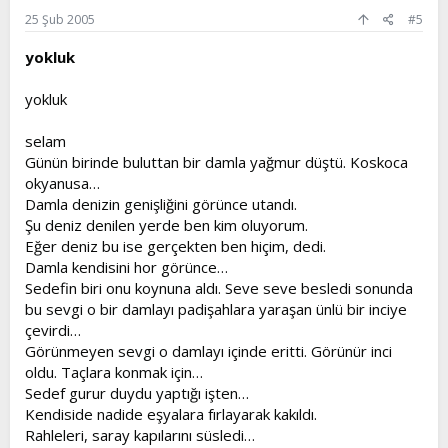
25 Şub 2005
#5
yokluk
yokluk
selam
Günün birinde buluttan bir damla yağmur düştü. Koskoca
okyanusa…
Damla denizin genişliğini görünce utandı.
Şu deniz denilen yerde ben kim oluyorum.
Eğer deniz bu ise gerçekten ben hiçim, dedi.
Damla kendisini hor görünce…
Sedefin biri onu koynuna aldı. Seve seve besledi sonunda
bu sevgi o bir damlayı padişahlara yaraşan ünlü bir inciye
çevirdi…
Görünmeyen sevgi o damlayı içinde eritti. Görünür inci
oldu. Taçlara konmak için…
Sedef gurur duydu yaptığı işten…
Kendiside nadide eşyalara fırlayarak kakıldı.
Rahleleri, saray kapılarını süsledi…