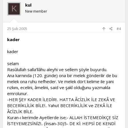
kul
K
New member
25 Şub 2005
#4
kader
kader
selam
Rasûlullah salla’llâhu aleyhi ve sellem şöyle buyurdu.
Ana karnında (120. günde) ona bir melek gönderilir de bu
melek ona ruhu nefheder. Ve melek dört kelime ile yani
rızkını, ecelini, âmelini, said ve şakî olduğunu yazmakla
emrolunur.
-HER ŞEY KADER İLEDİR!.. HATTA ÂCİZLİK İLE ZEKÂ VE
BECERİKLİLİK BİLE!.. Yahut BECERİKLİLİK ve ZEKÂ İLE
ÂCİZLİK BİLE.
Kuran-ı kerimde Ayetlerde ise;- ALLAH İSTEMEDİKÇE SİZ
İSTEYEMEZSİNİZ!.. (İnsan-30)5- DE Kİ: HEPSİ DE KENDİ