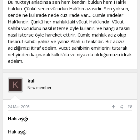
Bu nükteyi anladınsa sen hem kendini buldun hem Hak’kı
buldun. Çünkü senin vücudun Hak’kın azasıdır. Sen yoksun,
sende ne kül irade nede cüz irade var… Cümle iradeler
Hak’kındır. Çünkü her mahluktaki vücut Hak’kındır. Vücut
sahibi vücudunu nasıl isterse öyle kullanır. Ve hangi azasını
nasıl isterse öyle hareket ettirir. Cümle mahluk aciz olup
tasaruf sahibi yalnız ve yalnız Allah-ü teala’dır. Biz aciziz
acizliğimizi itiraf edelim, vücut sahibinin emirlerini tutarak
nehyinden kaçınarak kulluk’da ve niyazda olduğumuzu idrak
edelim.
kul
K
New member
24 Mar 2005
#8
Hak aşığı
Hak aşığı