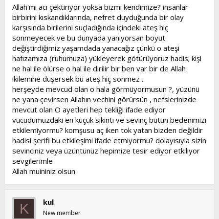
Allah'mı acı çektiriyor yoksa bizmi kendimize? insanlar
birbirini kıskandıklarında, nefret duyduğunda bir olay
karşısında birilerini suçladığında içindeki ateş hiç
sönmeyecek ve bu dünyada yanıyorsan boyut
değiştirdiğimiz yaşamdada yanacağız çünkü o ateşi
hafızamıza (ruhumuza) yükleyerek götürüyoruz hadis; kişi
ne hal ile ölürse o hal ile dirilir bir ben var bir de Allah
ikilemine düşersek bu ateş hiç sönmez .
herşeyde mevcud olan o hala görmüyormusun ?, yüzünü
ne yana çevirsen Allahın vechini görürsün , nefslerinizde
mevcut olan O ayetleri hep tekliği ifade ediyor
vücudumuzdaki en küçük sıkıntı ve sevinç bütün bedenimizi
etkilemiyormu? komşusu aç iken tok yatan bizden değildir
hadisi şerifi bu etkileşimi ifade etmiyormu? dolayısıyla sizin
sevinciniz veya üzüntünüz hepimize tesir ediyor etkiliyor
sevgilerimle
Allah muininiz olsun
kul
K
New member