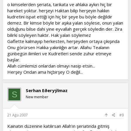
o kimselerden şeriata, tarikata ve ahlaka aykırı hiç bir
hareket yoktur. herşeyi Haktan bilip herşeyin hakkın
kudretini ispat ettiği için hiç bir şeye bu böyle değildir
demez. Bir kimse böyle bir aşıka yalan söylese, onun yalan
olduğunu bilse dahi yine eyvallah gerçek söyledin der. Zira
bilirki söyleyen haktır. Hak yalan söylemez
Gaflette kalmayıp herkesten, herşeyden ortaya çıkışında
Onu görürsen Hakka yakınlığın artar. Allahu Tealanın
günbegün ilimleri ve Kudretleri sende zuhur etmeye
başlar.
Allah cümlemizi onlardan olmayı nasip etsin...
Herşey Ondan ama hiçbirşey O değil...
Serhan Eðeryýlmaz
S
New member
21 Ağu 2007
#9
Kainatın düzenine katılırsan Allah'ın şeriatında gitmiş