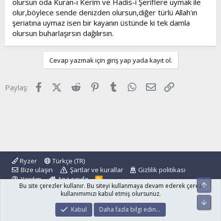
olursun oda Kuran-ı Kerim ve Hadis-i Şeriflere uymak ile
olur,böylece sende denizden olursun,diğer türlü Allah'ın
şeriatına uymaz isen bir kayanın üstünde ki tek damla
olursun buharlaşırsın dağılırsın.
Cevap yazmak için giriş yap yada kayıt ol.
Facebook
X (Twitter)
Reddit
Pinterest
Tumblr
WhatsApp
E-posta
Link
Paylaş:
Ryzer
Türkçe (TR)
Bize ulaşın
Şartlar ve kurallar
Gizlilik politikası
Yardım
Ana sayfa
R
Üst
Bu site çerezler kullanır. Bu siteyi kullanmaya devam ederek çerez
S
S
kullanımımızı kabul etmiş olursunuz.
Alt
®
Community platform by XenForo
© 2010-2024 XenForo Ltd.
Kabul
Daha fazla bilgi edin…
islamforum.com.tr
© 2001 - 2024