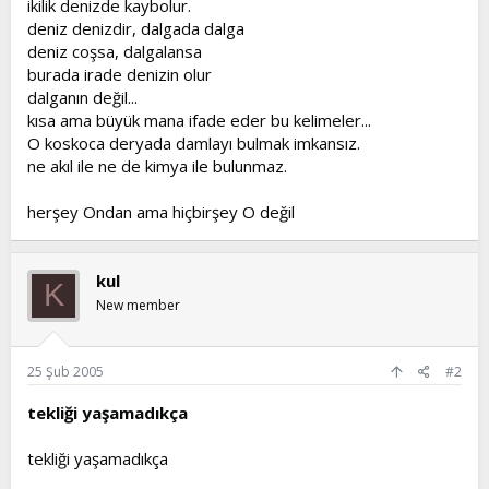
ikilik denizde kaybolur.
t
i
deniz denizdir, dalgada dalga
a
h
deniz coşsa, dalgalansa
n
i
burada irade denizin olur
dalganın değil...
kısa ama büyük mana ifade eder bu kelimeler...
O koskoca deryada damlayı bulmak imkansız.
ne akıl ile ne de kimya ile bulunmaz.
herşey Ondan ama hiçbirşey O değil
kul
K
New member
25 Şub 2005
#2
tekliği yaşamadıkça
tekliği yaşamadıkça