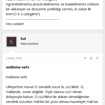
ögrenebilmemiz,arastirabilmemiz ve bulabilmemiz icinbize
bir akil,beyin ve düsünme yetkinligi vermis, ki zatan ilk
emri:O K U (degilmi?)
--------------------------------------
Ves-selam!
kul
K
New member
24 Mar 2005
#7
mülhime nefs
mülhime nefs
Ulihiyetten murat O sendeki vücut ki, cüz’iliktir. O,
Hakkındır, senin değildir. Öyle olunca cüz’i olman
dolayısıyla kulsun. O cüz’ilikte’de alakan olmadığından
sendeki vücudun Hak’kın bir yüzü olması hasebiyle Hak’sın.