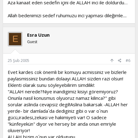
Aza kanaat eden sedefin içini de ALLAH inci ile doldurdu…
Allah bedenimizi sedef ruhumuzu inci yapması dileğimle....
Esra Uzun
E
Guest
25 Şub 2005
#6
Evet kardes cok önemli bir komuyu acmissiniz ve bizlerle
paylasmissiniz bundan dolaayi ALLAH sizden razi olsun!
Eklenti olarak sunu söyleyebilirim simdilik!:
"ALLAH nerede?Niye inandigimiz kisiyi göremiyoruz?
Onunla nasil konusmus olyuoruz namaz kilinca?" gibi
sorular aslinda cevapsiz degil!Aslina bakarsak -ALLAH her
yerde- bir damlada´da dediginiz gibi o var o´nun
gücü,iradesi,zekasi ve hakimiyeti var! O sadece
"künfeyekün" diyor ve hersey bir anda onun emriyle
oluveriyor!
ALLAH bizim o´nun var oldugunu