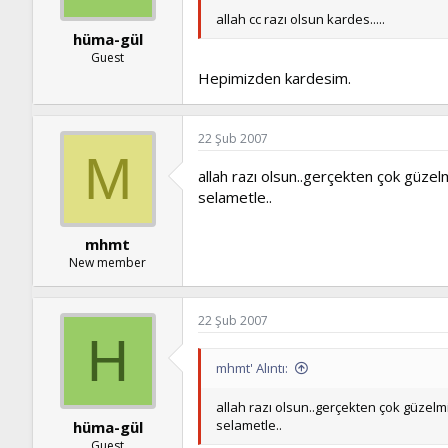
allah cc razı olsun kardes.....
hüma-gül
Guest
Hepimizden kardesim.
22 Şub 2007
M
allah razı olsun..gerçekten çok güzelmi
selametle..
mhmt
New member
22 Şub 2007
H
mhmt' Alıntı:
allah razı olsun..gerçekten çok güzelmiş
selametle..
hüma-gül
Guest