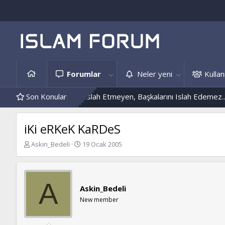
Forumlar
Neler yeni
Kullanı
Örnekleri
Son Konular
Kendini Islah Etmeyen, Başkalarını Islah Edemez...
M
iKi eRKeK KaRDeS
K
B
Askin_Bedeli
19 Ocak 2005
o
a
n
ş
b
l
u
a
A
Askin_Bedeli
y
n
u
g
New member
b
ı
a
ç