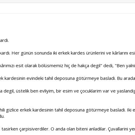
ardi.
ardı. Her günün sonunda iki erkek kardes ürünlerini ve kârlarını esi
rımızı esit olarak bölüsmemiz hiç de hakça degil" dedi, "Ben yaln
erkek kardesinin evindeki tahil deposuna götürmeye basladi. Bu arada
 degil, üstelik ben evliyim, bir esim ve çocuklarim var ve yasland
ili gizlice erkek kardesinin tahil deposuna götürmeye basladi. Iki erk
du.
tasirken çarpisiverdiler. O anda olan biteni anladilar. Çuvallarini yere