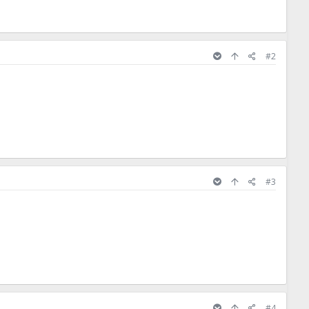
#2
#3
#4