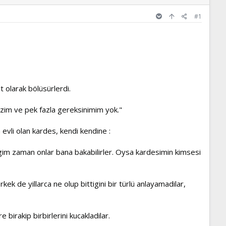
#1
t olarak bölüsürlerdi.
izim ve pek fazla gereksinimim yok."
 evli olan kardes, kendi kendine :
igim zaman onlar bana bakabilirler. Oysa kardesimin kimsesi
ek de yillarca ne olup bittigini bir türlü anlayamadilar,
 birakip birbirlerini kucakladilar.