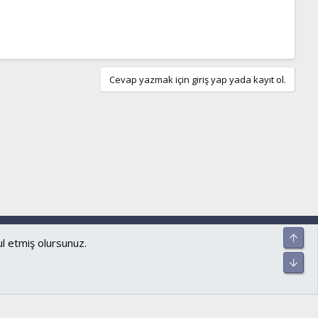
Cevap yazmak için giriş yap yada kayıt ol.
ar ve kurallar
Gizlilik politikası
Yardım
Ana sayfa
R
Üst
S
S
Alt
ul etmiş olursunuz.