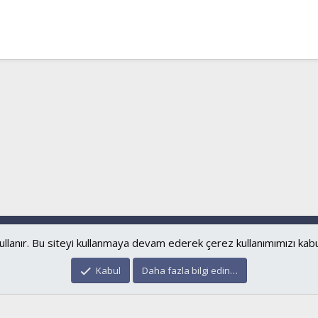
Bize ulaşın
Şartl
®
Community platform by XenForo
© 2010-2024 XenForo Ltd.
islamforum.com.tr
© 2001 - 2024
ullanır. Bu siteyi kullanmaya devam ederek çerez kullanımımızı kab