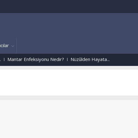
cılar
antar Enfeksiyonu Nedir?
Nüzûlden Hayata...