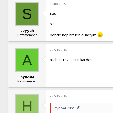
1 Şub 2005
S
s.a.
s.a.
seyyah
bende hepiniz icin duaciyim
New member
22 Şub 2007
A
allah cc razı olsun kardes.....
ayna44
New member
22 Şub 2007
H
ayna44' Alıntı: