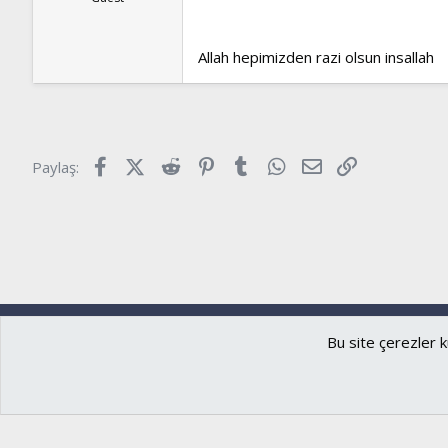
Allah hepimizden razi olsun insallah
Facebook
X (Twitter)
Reddit
Pinterest
Tumblr
WhatsApp
E-posta
Link
Paylaş:
Ryzer
Türkçe (TR)
Bu site çerezler k