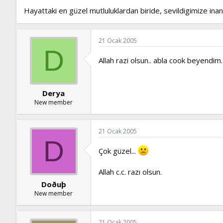
Hayattaki en güzel mutluluklardan biride, sevildigimize inan
21 Ocak 2005
D
Allah razi olsun.. abla cook beyendim
Derya
New member
21 Ocak 2005
D
Çok güzel...
Allah c.c. razı olsun.
Doðuþ
New member
21 Ocak 2005