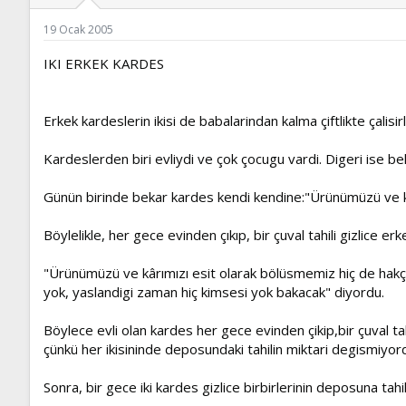
ş
t
l
a
19 Ocak 2005
a
r
t
i
IKI ERKEK KARDES
a
h
n
i
Erkek kardeslerin ikisi de babalarindan kalma çiftlikte çalisirl
Kardeslerden biri evliydi ve çok çocugu vardi. Digeri ise bek
Günün birinde bekar kardes kendi kendine:"Ürünümüzü ve kâ
Böylelikle, her gece evinden çıkıp, bir çuval tahili gizlice 
"Ürünümüzü ve kârımızı esit olarak bölüsmemiz hiç de hakça
yok, yaslandigi zaman hiç kimsesi yok bakacak" diyordu.
Böylece evli olan kardes her gece evinden çikip,bir çuval tah
çünkü her ikisininde deposundaki tahilin miktari degismiyor
Sonra, bir gece iki kardes gizlice birbirlerinin deposuna tahil 