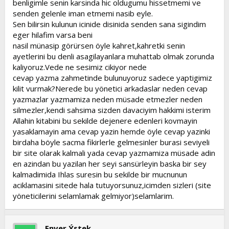
benligimle senin karsinda hic oldugumu hissetmemi ve
t
i
senden gelenle iman etmemi nasib eyle.
a
h
Sen bilirsin kulunun icinide disinida senden sana sigindim
n
i
eger hilafim varsa beni
nasil münasip görürsen öyle kahret,kahretki senin
ayetlerini bu denli asagilayanlara muhattab olmak zorunda
kaliyoruz.Vede ne sesimiz cikiyor nede
cevap yazma zahmetinde bulunuyoruz sadece yaptigimiz
kilit vurmak?Nerede bu yönetici arkadaslar neden cevap
yazmazlar yazmamiza neden müsade etmezler neden
silmezler,kendi sahsima sizden davaciyim hakkimi isterim
Allahin kitabini bu sekilde dejenere edenleri kovmayin
yasaklamayin ama cevap yazin hemde öyle cevap yazinki
birdaha böyle sacma fikirlerle gelmesinler burasi seviyeli
bir site olarak kalmali yada cevap yazmamiza müsade adin
en azindan bu yazilan her seyi sansürleyin baska bir sey
kalmadimida Ihlas suresin bu sekilde bir mucnunun
aciklamasini sitede hala tutuyorsunuz,icimden sizleri (site
yöneticilerini selamlamak gelmiyor)selamlarim.
Enver Ýstek