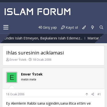
Giriş yap
Kayıt ol
Kendini Islah Etmeyen, Başkalarını Islah Edemez...
Mantar Enfek
Ihlas suresinin aciklamasi
K
B
Enver Ýstek
18 Ocak 2006
o
a
n
ş
b
l
Enver Ýstek
E
u
a
metin mete
y
n
u
g
b
ı
a
ç
18 Ocak 2006
#1
ş
t
l
a
Ey Alemlerin Rabbi sana sigindim,sana iltica ettim ve
a
r