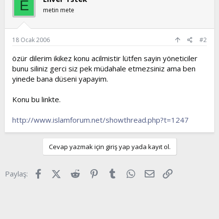
E
metin mete
18 Ocak 2006
#2
özür dilerim ikikez konu acilmistir lütfen sayin yöneticiler
bunu siliniz gerci siz pek müdahale etmezsiniz ama ben
yinede bana düseni yapayim.
Konu bu linkte.
http://www.islamforum.net/showthread.php?t=1247
Cevap yazmak için giriş yap yada kayıt ol.
Facebook
X (Twitter)
Reddit
Pinterest
Tumblr
WhatsApp
E-posta
Link
Paylaş: