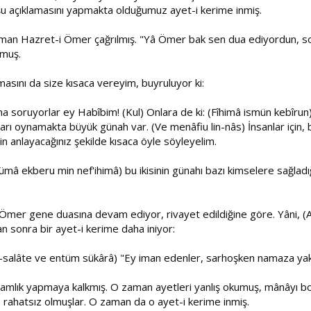
 şu açıklamasını yapmakta olduğumuz ayet-i kerime inmiş.
man Hazret-i Ömer çağrılmış. "Yâ Ömer bak sen dua ediyordun, sor
nmuş.
asını da size kısaca vereyim, buyruluyor ki:
 soruyorlar ey Habîbim! (Kul) Onlara de ki: (Fîhimâ ismün kebîrun
rı oynamakta büyük günah var. (Ve menâfiu lin-nâs) İnsanlar için, ba
zin anlayacağınız şekilde kısaca öyle söyleyelim.
mâ ekberu min nef'ihimâ) bu ikisinin günahı bazı kimselere sağladığı
 Ömer gene duasına devam ediyor, rivayet edildiğine göre. Yâni, (A
 sonra bir ayet-i kerime daha iniyor:
-salâte ve entüm sükârâ) "Ey iman edenler, sarhoşken namaza yakl
ak imamlık yapmaya kalkmış. O zaman ayetleri yanlış okumuş, mânâyı 
rahatsız olmuşlar. O zaman da o ayet-i kerime inmiş.