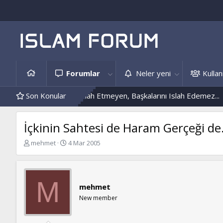
Forumlar
Neler yeni
Kullanı
Kendini Islah Etmeyen, Başkalarını Islah Edemez...
Son Konular
Mantar En
İçkinin Sahtesi de Haram Gerçeği de.
K
B
mehmet
4 Mar 2005
o
a
n
ş
b
l
u
a
M
mehmet
y
n
u
g
New member
b
ı
a
ç