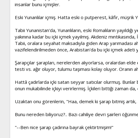
insanlar bunu içmişler.
Eski Yunanlılar içmiş. Hatta eski o putperest, kâfir, müşrik Y
Tabii Yunanistan'da, Yunanlıların, eski Romalıların yayıldığı y
yakınına kadar bu içki içmek yayılmış. Akdeniz mıntıkasında,
Tabii, oralara seyahat maksadıyla giden Arap yarımadası aha
vazifelendirilmeden önce, Arabistan'da bu içki içmek adeti y
Şarapçılar şarapları, nerelerden alıyorlarsa, oralardan elde
testi vs. ağır oluyor, tulumu taşıması kolay oluyor. Oranın aha
Hattâ çadırlarda içki satan seyyar satıcılar olurmuş. Bunlar b
onun mukabilinde içkiyi verirlermiş. İçkileri bittiği zaman da
Uzaktan onu görenlerin, "Haa, demek ki şarap bitmiş artık, 
Bunu nereden biliyoruz?.. Bazı cahiliye devri şairleri öğünme
"--Ben nice şarap çadırına bayrak çektirtmişim!"