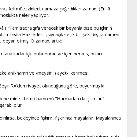
zifeli müezzinleri, namaza çağırdıkları zaman, (En lâ
oşlukta neler yapılıyor.
!) "Tam sadra şifa verecek bir beyanla bize bu içkinin
h-u Teàlâ Hazretleri içkiyi açık seçik bir şekilde, tamamen
nu beyan etmiş. O zaman, artık;
de o ana kadar içki bulunduran ve içen herkes, onları
ke anil-hamri vel-meysir...) ayet-i kerimesi.
eşir RA'den rivayet olunduğuna göre, buyurmuş ki
e inne minet-temri hamren) "Hurmadan da içki olur."
şarabı olur.
ılırsa, bekleyince fışkırır, fışkırınca mayalanır. Mayalanınca
astasıyla, tadıyla sulandığı zaman; o biraz bekledi mi, o da