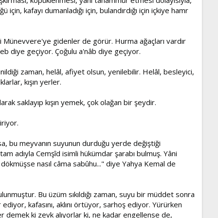
ü için, kafayı dumanladığı için, bulandırdığı için içkiye hamr
e-i Münevvere'ye gidenler de görür. Hurma ağaçları vardır
eb diye geçiyor. Çoğulu a'nâb diye geçiyor.
diği zaman, helâl, afiyet olsun, yenilebilir. Helâl, besleyici,
arlar, kışın yerler.
rak saklayıp kışın yemek, çok olağan bir şeydir.
riyor.
arsa, bu meyvanın suyunun durduğu yerde değiştiği
a tam adıyla Cemşîd isimli hükümdar şarabı bulmuş. Yâni
i dökmüşse nasıl câma sabûhu..." diye Yahya Kemal de
bulunmuştur. Bu üzüm sıkıldığı zaman, suyu bir müddet sonra
 ediyor, kafasını, aklını örtüyor, sarhoş ediyor. Yürürken
r demek ki zevk alıyorlar ki, ne kadar engellense de,