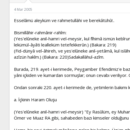
ş
t
l
a
4 Mar 2005
a
r
t
i
Esselâmü aleyküm ve rahmetullàhi ve berekâtühû!..
a
h
n
i
Bismillâhir-rahmânir-rahîm:
(Yes'elûneke anil-hamri vel-meysir, kul fîhimâ ismün kebîru
lekümül-âyâti lealleküm tetefekkerûn.) (Bakara: 219)
(Fid-dünyâ vel-âhireh, ve yes'elûneke anil-yetâmâ, kul islâ
azîzün hakîm.) (Bakara: 220)Sadakallàhul-azîm.
Burada, 219. ayet-i kerimede, Peygamber Efendimiz'e bazı 
yâni içkiden ve kumardan sormuşlar; onun cevabı veriliyor. 
Ondan sonraki 220. ayet-i kerimede de, yetimlerin bakımı k
a. İçkinin Haram Oluşu
(Yes'elûneke anil-hamri vel-meysir) "Ey Rasûlüm, ey Muham
Ömer ve Muaz RA gibi, sahabeden bazı kimseler olduğunu 
Hamr, bir şeyi örtmek mânâsına gelen bir kelime. Üzüm gibi,