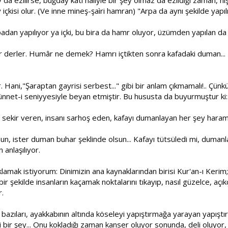
çkisi olur. (Ve inne mineş-şaìri hamran) "Arpa da aynı şekilde yapıl
adan yapılıyor ya içki, bu bira da hamr oluyor, üzümden yapılan da o
derler. Humâr ne demek? Hamrı içtikten sonra kafadaki duman... "
or. Hani,"Şaraptan gayrisi serbest..." gibi bir anlam çıkmamalı!.. Ç
e, sünnet-i seniyyesiyle beyan etmiştir. Bu hususta da buyurmuştur ki:
 sekir veren, insanı sarhoş eden, kafayı dumanlayan her şey haram
lsun, ister duman buhar şeklinde olsun... Kafayı tütsüledi mi, dumanl
 anlaşılıyor.
lamak istiyorum: Dinimizin ana kaynaklarından birisi Kur'an-ı Kerim; bi
 bir şekilde insanların kaçamak noktalarını tıkayıp, nasıl güzelce, aç
r.
bazıları, ayakkabının altında köseleyi yapıştırmağa yarayan yapıştır
 bir şey... Onu kokladığı zaman kanser oluyor sonunda, deli oluyor