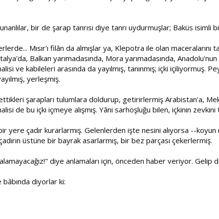
unanlılar, bir de şarap tanrısı diye tanrı uydurmuşlar; Baküs isimli bi
erlerde... Mısır'ı filân da almışlar ya, Klepotra ile olan maceralarını 
 İtalya'da, Balkan yarımadasında, Mora yarımadasında, Anadolu'nun Akd
lisi ve kabileleri arasında da yayılmış, tanınmış; içki içiliyormu
ayılmış, yerleşmiş.
 ettikleri şarapları tulumlara doldurup, getirirlermiş Arabistan'a, 
lisi de bu içki içmeye alışmış. Yâni sarhoşluğu bilen, içkinin zevkini t
ir yere çadır kurarlarmış. Gelenlerden işte nesini alıyorsa --koyun mu
, çadırın üstüne bir bayrak asarlarmış, bir bez parçası çekerlermiş.
alamayacağız!" diye anlamaları için, önceden haber veriyor. Gelip 
 bâbında diyorlar ki: