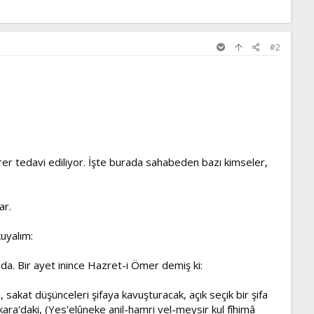
#2
irer tedavi ediliyor. İşte burada sahabeden bazı kimseler,
ar.
uyalım:
da. Bir ayet inince Hazret-i Ömer demiş ki:
 sakat düşünceleri şifaya kavuşturacak, açık seçik bir şifa
akara'daki, (Yes'elûneke anil-hamri vel-meysir kul fîhimâ