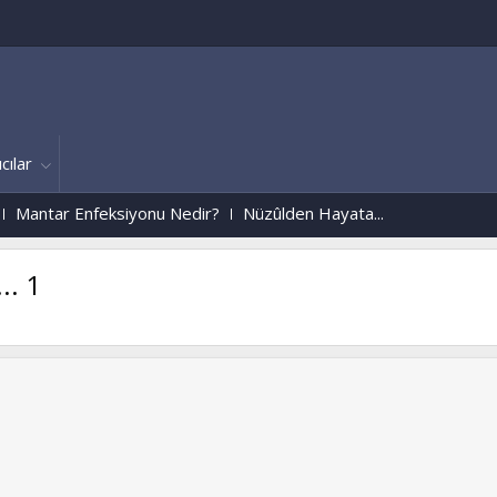
cılar
feksiyonu Nedir?
Nüzûlden Hayata...
.. 1