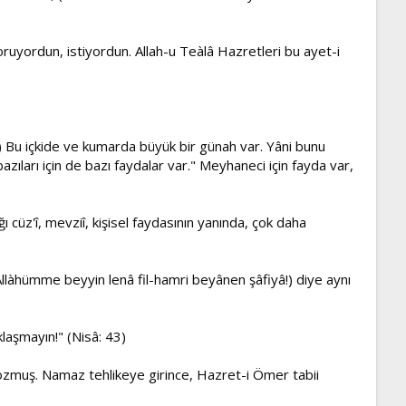
uyordun, istiyordun. Allah-u Teàlâ Hazretleri bu ayet-i
) Bu içkide ve kumarda büyük bir günah var. Yâni bunu
zıları için de bazı faydalar var." Meyhaneci için fayda var,
 cüz'î, mevziî, kişisel faydasının yanında, çok daha
llàhümme beyyin lenâ fil-hamri beyânen şâfiyâ!) diye aynı
aşmayın!" (Nisâ: 43)
bozmuş. Namaz tehlikeye girince, Hazret-i Ömer tabii