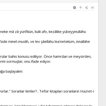
#1
eke mâ zâ yünfikùn, kulil-afv, kezâlike yübeyyinullàhu
side minel-muslih, ve lev şâellàhu lea'neteküm, innallàhe
orular bahis konusu ediliyor. Önce hamrdan ve meysirden,
rini sormuşlar; onu ifade ediyor.
ağa başlayalım:
." Soranlar kimler?.. Tefsir kitapları soranların Hazret-i
 fışkırması, köpüklenmesi, yâni tahammür etmesi dolayısıyla,