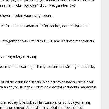
ırsa hamr olur, içki olur." diyor Peygamber SAS.
luyor, neden yapılırsa yapılsın...
Kafası dumanlı adamın." Yâni, sarhoş demek. İşte ona
ünkü Peygamber SAS Efendimiz, Kur'an-ı Kerim'in mânâlarının
dır." diye beyan etmiş.
adı mı, insanı sarhoş etti mi, koklanması sûretiyle olsa bile,
risi de onun inceliklerini bize açıklayan hadis-i şeriflerdir.
ıkça anlatıyor. Kur'an-ı Kerim'deki ayet-i kerimenin mânâsının
ıcı maddeyi bile kokladıkları zaman, kafayı buluyorlarmış,
, mecnun oluyor. Ama işte muvakkat bir zevk için bu