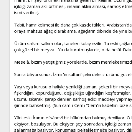
içildiği zaman aklı örtmesi, insanın aklını alması, sarhoş etme
ismi verilmiş.
Tabii, hamr kelimesi ile daha çok kasdettikleri, Arabistan
oraya mahsus ağaç olarak ama, ağaçların dibinde de yine bak
Üzüm salkım salkım olur, taneleri kolay ezilir. Ta eski çağlar
çok güzel bir meyva... Ya da kurutmuşlardır, o da helâl. Dalın
Meselâ, bizim yetiştiğimiz yörelerde, bizim memleketimizde 
Sonra biliyorsunuz, İzmir'in sultànî çekirdeksiz üzümü güzelc
Yaşı veya kurusu o haliyle yenildiği zaman, şekerli bir me
fışkırdığını, köpürdüğünü, değişikliğe uğradığını keşfetmiş
üzümü sıkarak, şarap denilen sarhoş edici maddeyi yapmayı
şiirinde bahsetmiş. (Sun câm-ı Cem) "Cem'in kadehini bize su
Yâni eski İran'ın efsânevî bir hükümdarı bulmuş deniliyor.
ekşiyor, bozuluyor. Bu ekşiyen şey sonradan, içildiği zaman i
sallanmağa başlıyor, konuşması peltekleşmeğe başlıyor, dili