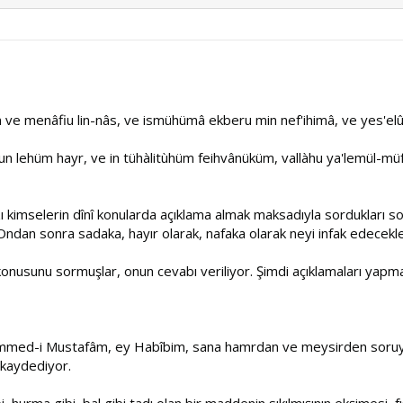
n ve menâfiu lin-nâs, ve ismühümâ ekberu min nef'ihimâ, ve yes'elûn
hun lehüm hayr, ve in tühàlitùhüm feihvânüküm, vallàhu ya'lemül-müf
kimselerin dînî konularda açıklama almak maksadıyla sordukları s
Ondan sonra sadaka, hayır olarak, nafaka olarak neyi infak edecekle
onusunu sormuşlar, onun cevabı veriliyor. Şimdi açıklamaları yapm
med-i Mustafâm, ey Habîbim, sana hamrdan ve meysirden soruyorlar
kaydediyor.
 hurma gibi, bal gibi tadı olan bir maddenin sıkılmışının ekşimesi,