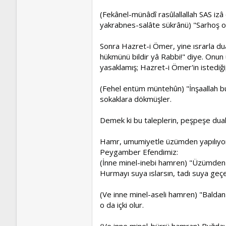
(Fekânel-münâdî rasûlallallah SAS iz
yakrabnes-salâte sükrânü) "Sarhoş ol
Sonra Hazret-i Ömer, yine ısrarla du
hükmünü bildir yâ Rabbi!" diye. Onun 
yasaklamış; Hazret-i Ömer'in istediği,
(Fehel entüm müntehûn) "İnşaallah bu iç
sokaklara dökmüşler.
Demek ki bu taleplerin, peşpeşe dualar
Hamr, umumiyetle üzümden yapılıyor 
Peygamber Efendimiz:
(İnne minel-inebi hamren) "Üzümden ha
Hurmayı suya ıslarsın, tadı suya geçe
(Ve inne minel-aseli hamren) "Baldan da
o da içki olur.
(Ve inne minel-bürrü hamran) Buğday d