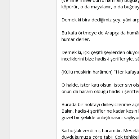
köpürür, o da mayalanır, o da buğday i
Demek ki bira dediğimiz şey, yâni arp
Bu kafa örtmeye de Arapça'da humâr 
humar derler.
Demek ki, içki çeşitli şeylerden oluy
inceliklerini bize hadis-i şerifleriyl
(Küllü müskirin harâmün) "Her kafaya
O halde, ister katı olsun, ister sıvı o
onun da haram olduğu hadis-i şeriften
Burada bir noktayı dinleyicilerime açık
Bakın, hadis-i şerifler ne kadar kesin
güzel bir şekilde anlaşılmasını sağlıyo
Sarhoşluk verdi mi, haramdır. Meselâ 
duyduğumuza göre tabii. Çok tehlikeli