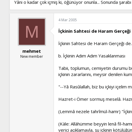
Yâni o kadar çok içmiş ki, öğünüyor onunla... Sonunda şarabı 
4 Mar 2005
M
İçkinin Sahtesi de Haram Gerçeği 
İçkinin Sahtesi de Haram Gerçeği de.
mehmet
b. İçkinin Adım Adım Yasaklanması
New member
Tabii, toplumun, cemiyetin durumu bu 
içkinin zararlarını, meysir denilen kum
"--Yâ Rasûlallah, biz bu içkiyi içeli
Hazret-i Ömer sormuş meselâ. Hazre
(Lemmâ nezele tahrîmül-hamr) "İçkini
(Kàle: Allàhümme beyyin lenâ fil-hamri
verici açıklamayla, şu içkinin kötülüğ