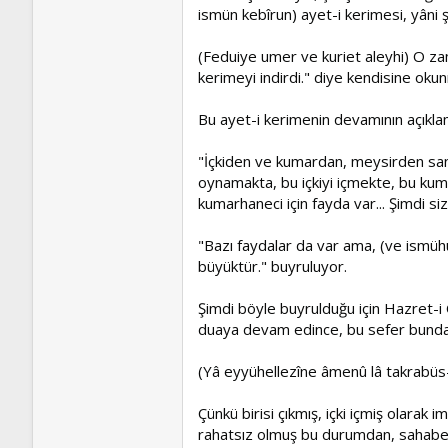
ismün kebîrun) ayet-i kerimesi, yâni
(Feduiye umer ve kuriet aleyhi) O za
kerimeyi indirdi." diye kendisine oku
Bu ayet-i kerimenin devamının açıklam
"İçkiden ve kumardan, meysirden sana
oynamakta, bu içkiyi içmekte, bu kuma
kumarhaneci için fayda var... Şimdi si
"Bazı faydalar da var ama, (ve ismühü
büyüktür." buyruluyor.
Şimdi böyle buyrulduğu için Hazret-i
duaya devam edince, bu sefer bundan
(Yâ eyyühellezîne âmenû lâ takrabüs
Çünkü birisi çıkmış, içki içmiş olar
rahatsız olmuş bu durumdan, sahabe 