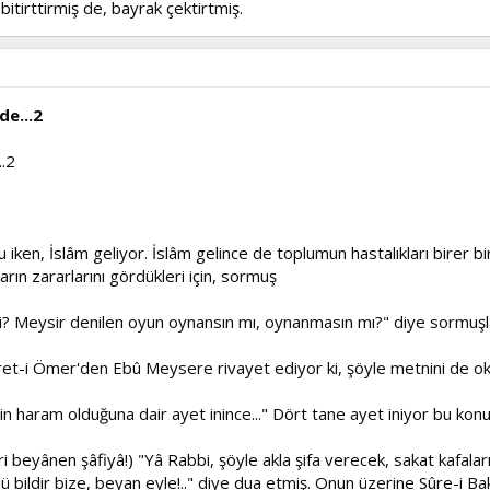
bitirttirmiş de, bayrak çektirtmiş.
de...2
..2
iken, İslâm geliyor. İslâm gelince de toplumun hastalıkları birer b
arın zararlarını gördükleri için, sormuş
m mi? Meysir denilen oyun oynansın mı, oynanmasın mı?" diye sormuşl
t-i Ömer'den Ebû Meysere rivayet ediyor ki, şöyle metnini de ok
n haram olduğuna dair ayet inince..." Dört tane ayet iniyor bu konu
 beyânen şâfiyâ!) "Yâ Rabbi, şöyle akla şifa verecek, sakat kafaları,
ünü bildir bize, beyan eyle!.." diye dua etmiş. Onun üzerine Sûre-i B