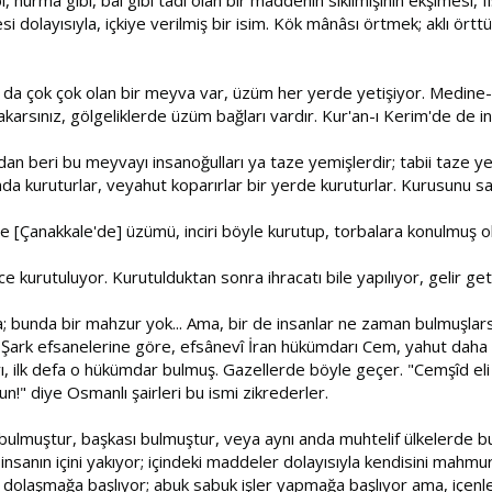
si dolayısıyla, içkiye verilmiş bir isim. Kök mânâsı örtmek; aklı örttüğ
'da da çok çok olan bir meyva var, üzüm her yerde yetişiyor. Medin
arsınız, gölgeliklerde üzüm bağları vardır. Kur'an-ı Kerim'de de in
dan beri bu meyvayı insanoğulları ya taze yemişlerdir; tabii taze yenil
da kuruturlar, veyahut koparırlar bir yerde kuruturlar. Kurusunu sakl
[Çanakkale'de] üzümü, inciri böyle kurutup, torbalara konulmuş ola
e kurutuluyor. Kurutulduktan sonra ihracatı bile yapılıyor, gelir geti
yva; bunda bir mahzur yok... Ama, bir de insanlar ne zaman bulmuşl
ler. Şark efsanelerine göre, efsânevî İran hükümdarı Cem, yahut dah
, ilk defa o hükümdar bulmuş. Gazellerde böyle geçer. "Cemşîd el
n!" diye Osmanlı şairleri bu ismi zikrederler.
 O bulmuştur, başkası bulmuştur, veya aynı anda muhtelif ülkelerde 
nsanın içini yakıyor; içindeki maddeler dolayısıyla kendisini mahmur
 dolaşmağa başlıyor; abuk sabuk işler yapmağa başlıyor ama, içenle