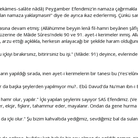
â ekàmes-salâte nâdâ) Peygamber Efendimiz'in namaza çağırmakla va
an namaza yaklaşmasın!" diye de ayrıca ikaz ederlermiş. Çünkü sarh
asına devam etmiş: (Allàhümme beyyin lenâ fil-hamri beyânen şâfiyâ
üzerine de Mâide Sûresi'ndeki 90 ve 91. ayet-i kerimeler inmiş. Alla
 arzu ettiği açıklıkla, herkesin anlayacağı bir şekilde haram olduğu
kiyi bırakırsınız, bitirirsiniz bu işi." (Mâide: 91) deyince, evlerin
ın yapıldığı sırada, inen ayet-i kerimelerin bir tanesi bu (Yes'elûne
da başka şeylerden yapılmıyor mu?.. Ebû Davud'da Nu'man ibn-i B
mr olur, yapılır." İçki yapılan şeylerini sayıyor SAS Efendimiz. (V
r, ekşir, fışkırır, tahammur eder, mayalanır. Ondan da gene hurma 
 içki olur." Şu bizim kahvaltıda yediğimiz, sevdiğimiz bal da sulandır
a ezilirse, buğday katı haliyle bir şey olmaz da ezildiği zaman, niş