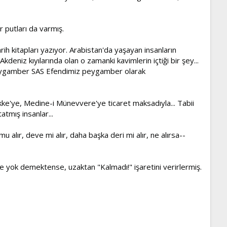
r putları da varmış.
tarih kitapları yazıyor. Arabistan'da yaşayan insanların
eniz kıyılarında olan o zamanki kavimlerin içtiği bir şey...
ş. Peygamber SAS Efendimiz peygamber olarak
Mekke'ye, Medine-i Münevvere'ye ticaret maksadıyla... Tabii
atmış insanlar...
 alır, deve mi alır, daha başka deri mi alır, ne alırsa--
de yok demektense, uzaktan "Kalmadı!" işaretini verirlermiş.