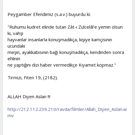
t
i
a
h
Peygamber Efendimiz (s.a.v.) buyurdu ki:
n
i
"Ruhumu kudret elinde tutan Zât-ı Zülcelâl'e yemin olsun
ki, vahşi
hayvanlar insanlarla konuşmadıkça, kişiye kamçısının
ucundaki
meşin, ayakkabısının bağı konuşmadıkça, kendinden sonra
ehlinin
ne yaptığını dizi haber vermedikçe Kıyamet kopmaz."
Tirmizi, Fiten 19, (2182).
ALLAH Diyen Aslan !!!
http://212.112.239.210/ravda/filmler/Allah_Diyen_Aslan.w
mv