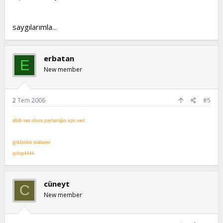
saygılarımla...
erbatan
E
New member
2 Tem 2006
#5
allah razı olsun.paylastığın için saol.
göklerden mahzene
qolop4444
cüneyt
C
New member