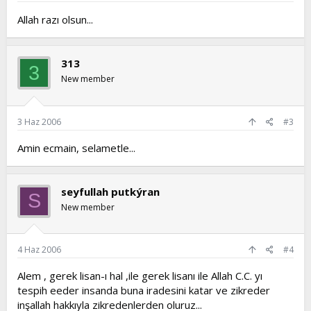
Allah razı olsun...
313
3
New member
3 Haz 2006
#3
Amin ecmain, selametle...
seyfullah putkýran
S
New member
4 Haz 2006
#4
Alem , gerek lisan-ı hal ,ile gerek lisanı ile Allah C.C. yı
tespih eeder insanda buna iradesini katar ve zikreder
inşallah hakkıyla zikredenlerden oluruz...