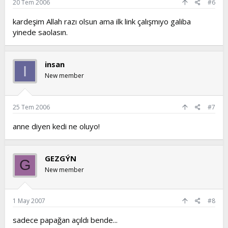
20 Tem 2006
#6
kardeşim Allah razı olsun ama ilk link çalışmıyo galiba
yinede saolasın.
insan
I
New member
25 Tem 2006
#7
anne diyen kedi ne oluyo!
GEZGÝN
G
New member
1 May 2007
#8
sadece papağan açıldı bende...