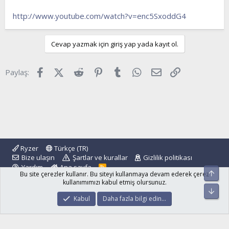
http://www.youtube.com/watch?v=enc5SxoddG4
Cevap yazmak için giriş yap yada kayıt ol.
Facebook
X (Twitter)
Reddit
Pinterest
Tumblr
WhatsApp
E-posta
Link
Paylaş:
Ryzer
Türkçe (TR)
Bize ulaşın
Şartlar ve kurallar
Gizlilik politikası
Yardım
Ana sayfa
R
Üst
Bu site çerezler kullanır. Bu siteyi kullanmaya devam ederek çerez
S
S
kullanımımızı kabul etmiş olursunuz.
Alt
®
Community platform by XenForo
© 2010-2024 XenForo Ltd.
Kabul
Daha fazla bilgi edin…
islamforum.com.tr
© 2001 - 2024