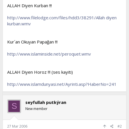
ALLAH Diyen Kurban !!!
http://www.filelodge.com/files/hdd3/38291/Allah diyen
kurban.wmv
Kur´an Okuyan Papağan !!!
http://www.islaminside.net/peroquet.wmv
ALLAH Diyen Horoz !!! (ses kayiti)
http://www.islamdunyasi.net/Ayrinti.asp?HaberNo=241
seyfullah putkýran
S
New member
27 Mar 2006
#2