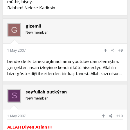
müthiş bişey..
Rabbim! Nelere Kadirsin....
gizemli
G
New member
1 May 2007
#9
bende de iki tanesi açılmadı ama youtube dan izlemiştim.
gerçekten insan izleyince kendini kötü hissediyo Allah'ın
bize gösterdiği ibretlerden bir kaç tanesi...Allah razı olsun...
seyfullah putkýran
S
New member
1 May 2007
#10
ALLAH Diyen Aslan !!!