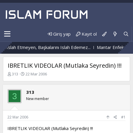
Giriş yap
Kayıt ol
Islah Etmeyen, Başkalarını Islah Edemez...
Mantar Enfeksiyonu 
IBRETLIK VIDEOLAR (Mutlaka Seyredin) !!!
K
B
313
22 Mar 2006
o
a
n
ş
b
l
313
3
u
a
New member
y
n
u
g
b
ı
a
ç
22 Mar 2006
#1
ş
t
l
a
IBRETLIK VIDEOLAR (Mutlaka Seyredin) !!!
a
r