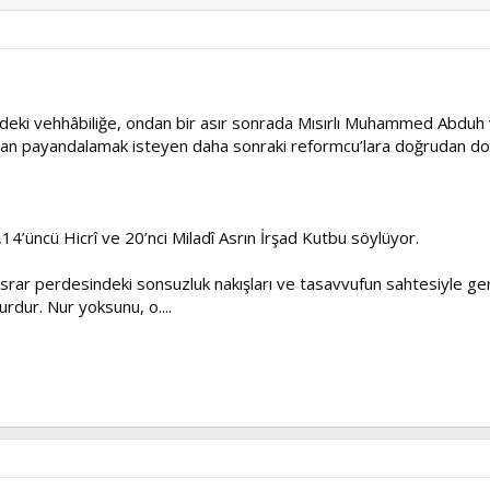
 ilerideki vehhâbiliğe, ondan bir asır sonrada Mısırlı Muhammed Abd
ından payandalamak isteyen daha sonraki reformcu’lara doğrudan do
,14’üncü Hicrî ve 20’nci Miladî Asrın İrşad Kutbu söylüyor.
 esrar perdesindeki sonsuzluk nakışları ve tasavvufun sahtesiyle ge
urdur. Nur yoksunu, o....