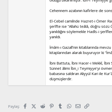
Cehennem azabının kafirlere de sonsuz
El-Cebel camiînde Hazret-i Ömer Radıya
şerîfte ise “Allahü teâlâ, doğru söz
yanıldığını söylemekle Hadîs-i şerîfle
yanıldı.
İmâm-ı Gazalî’nin kitablarında mevzu ha
kitaplarından alarak buyuruyor ki “İmâ
İbni Battuta, İbni Hacer-i Mekkî, İbni
Sünnet âlimi İbn_i Teymiyye’yi övmem
babasına saldıran Aliyyül Kari ile Ku
düşmüşlerdir.
Facebook
X (Twitter)
Reddit
Pinterest
Tumblr
WhatsApp
E-posta
Link
Paylaş: