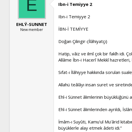
E
Ibn-i Temiyye 2
Ibn-i Temiyye 2
EHLÝ-SUNNET
İBN-İ TEMİYYE
New member
Doğan Çilingir-(İlâhiyatçı)
Hatip, vâiz ve ilmî çok bir fakîh idi. 
Allâme İbn-i Hacerî Mekkî hazretleri, 
Sıfat-ı İlâhiyye hakkında sorulan suale
Allahü teâlâyı insan suret ve siretind
Ehl-i Sünnet âlimlerinin büyüklüğünü 
Ehl-i Sünnet âlimlerinden ayrıldı, İslâ
İmâm-ı Suyûti, Kamu’ul Mu’ârid kitabı
büyüklerle alay etmek âdeti idi.”