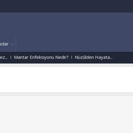
cılar
Mantar Enfeksiyonu Nedir?
Nüzûlden Hayata...
www.dinimislam.com