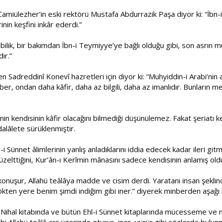
amiülezher’in eski rektörü Mustafa Abdurrazik Paşa diyor ki: “İbn
nin keşfini inkâr ederdi.”
bilik, bir bakımdan İbn-i Teymiyye’ye bağlı olduğu gibi, son asrın m
ır.”
 Sadreddinî Konevî hazretleri için diyor ki: “Muhyiddin-i Arabi’nin a
r, ondan daha kâfir, daha az bilgili, daha az imanlıdır. Bunların mez
n kendisinin kâfir olacağını bilmediği düşünülemez. Fakat şeriatı 
 dalâlete sürüklenmiştir.
l-i Sünnet âlimlerinin yanlış anladıklarını iddia edecek kadar ileri git
n düzelttiğini, Kur’ân-ı Kerîmin mânasını sadece kendisinin anlamış ol
 konuşur, Allahü teâlâya madde ve cisim derdi. Yaratanı insan şekli
ten yere benim şimdi indiğim gibi iner.” diyerek minberden aşağı in
 Nihal kitabında ve bütün Ehl-i Sünnet kitaplarında mücesseme ve m
gibi Allahü teâlâ arş üzerinde oturur, iner, yürür gibi sözlerde bulu