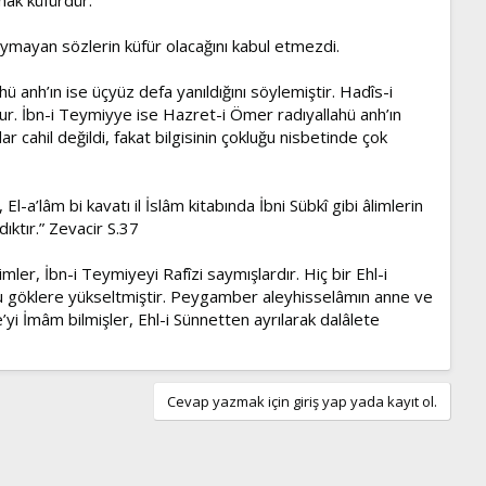
uymayan sözlerin küfür olacağını kabul etmezdi.
ü anh’ın ise üçyüz defa yanıldığını söylemiştir. Hadîs-i
ur. İbn-i Teymiyye ise Hazret-i Ömer radıyallahü anh’ın
r cahil değildi, fakat bilgisinin çokluğu nisbetinde çok
-a’lâm bi kavatı il İslâm kitabında İbni Sübkî gibi âlimlerin
ıktır.” Zevacir S.37
mler, İbn-i Teymiyeyi Rafîzi saymışlardır. Hiç bir Ehl-i
onu göklere yükseltmiştir. Peygamber aleyhisselâmın anne ve
yi İmâm bilmişler, Ehl-i Sünnetten ayrılarak dalâlete
Cevap yazmak için giriş yap yada kayıt ol.