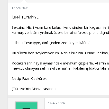
ş
t
l
a
18 Ara 2006
a
r
t
i
İBN-İ TEYMİYYE
a
h
n
i
Sekizinci Hicri Asrın kuru kafası, kendisinden bir kaç asır
kurmuş ve İslâmı yıkılmak üzere bir bina farzedip onu dış
“- İbn-i Teymiyye, dinî içinden zedeleyen kâfir...”
Bu sِözü ben söylemiyorum. Altın silsile’nin 33’üncü halkası
Kocakarıların hayal aynasındaki mevhum çizgilerle, Allah’ın
mevcut olmayan selim akıl ve mü’min kalpleri ışıldatıcı ilâhî n
Necip Fazıl Kısakürek
(Türkiye’nin Manzarası’ndan
18 Ara 2006