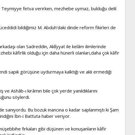
-i Teymiyye fetva verirken, mezhebe uymaz, bulduğu delil
üceddidi bildiğimiz M. Abduh’daki dinde reform fikirleri de
rkadaşı olan Sadreddin, Aklîyyat ile kelâm ilimlerinde
hebi kâfirlik olduğu için daha hünerli olanları,daha çok kâfir
kendi sapık görüşüne uydurmaya kalktığı ve aklı ermediği
miş ve Ashâb-ı kirâmın bile çok yerde yanıldıklarını
duğunu söylerdi.
nde sanıyordu. Bu bozuk inancına o kadar saplanmıştı ki Şam
diğini İbn-i Battuta haber veriyor.
üşebbihe fırkaları gibi düşünen ve konuşanların kâfir
nmak küfürdür.