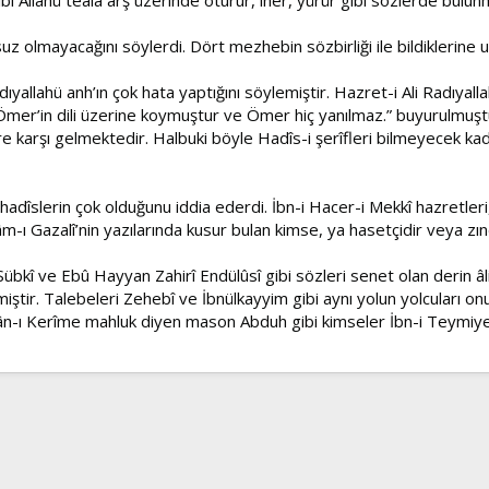
 olmayacağını söylerdi. Dört mezhebin sözbirliği ile bildiklerine 
llahü anh’ın çok hata yaptığını söylemiştir. Hazret-i Ali Radıyallah
ü Ömer’in dili üzerine koymuştur ve Ömer hiç yanılmaz.” buyurulmuşt
re karşı gelmektedir. Halbuki böyle Hadîs-i şerîfleri bilmeyecek kada
dîslerin çok olduğunu iddia ederdi. İbn-i Hacer-i Mekkî hazretleri, El
m-ı Gazalî’nin yazılarında kusur bulan kimse, ya hasetçidir veya zınd
 Sübkî ve Ebû Hayyan Zahirî Endülûsî gibi sözleri senet olan derin âli
iştir. Talebeleri Zehebî ve İbnülkayyim gibi aynı yolun yolcuları 
r’ân-ı Kerîme mahluk diyen mason Abduh gibi kimseler İbn-i Teymiye’