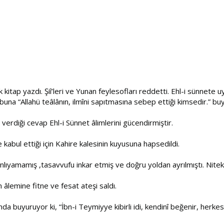
Çok kitap yazdı. Şiî’leri ve Yunan feylesofları reddetti. Ehl-i sünnete
buna “Allahü teâlânın, ilmîni sapıtmasına sebep ettiği kimsedir.” bu
 verdiği cevap Ehl-i Sünnet âlimlerini gücendirmiştir.
e kabul ettiği için Kahire kalesinin kuyusuna hapsedildi.
anlıyamamış ,tasavvufu inkar etmiş ve doğru yoldan ayrılmıştı. Nite
m âlemine fitne ve fesat ateşi saldı.
nda buyuruyor ki, “İbn-i Teymiyye kibirli idi, kendinî beğenir, he