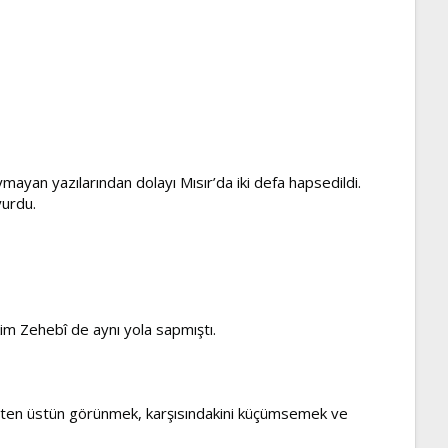
 uymayan yazılarından dolayı Mısır’da iki defa hapsedildi.
yurdu.
kim Zehebî de aynı yola sapmıştı.
rkesten üstün görünmek, karşısındakini küçümsemek ve