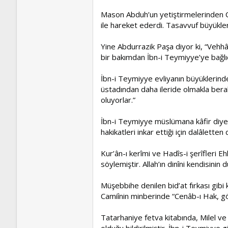
Mason Abduh’un yetiştirmelerinden C
ile hareket ederdi. Tasavvuf büyükleri
Yine Abdurrazik Paşa diyor ki, “Vehhâ
bir bakımdan İbn-i Teymiyye’ye bağlıd
İbn-i Teymiyye evliyanın büyüklerinden
üstadından daha ileride olmakla berabe
oluyorlar.”
İbn-i Teymiyye müslümana kâfir diyeni
hakikatleri inkar ettiği için dalâletten
Kur’ân-ı kerîmi ve Hadîs-i şerîfleri Eh
söylemiştir. Allah’ın dinîni kendisini
Müşebbihe denilen bid’at fırkası gibi
Camiînin minberinde “Cenâb-ı Hak, gök
Tatarhaniye fetva kitabında, Milel ve
olduğu bildirilmiştir. İbn-i Teymiyye 