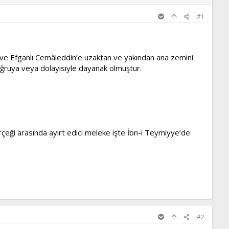
#1
uh ve Efganlı Cemâleddin’e uzaktan ve yakından ana zemini
ğruya veya dolayısıyle dayanak olmuştur.
rçeği arasında ayırt edici meleke işte İbn-i Teymiyye’de
#2