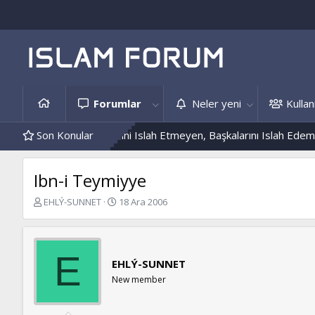
Forumlar
Neler yeni
Kullanı
s Örnekleri
Son Konular
Kendini Islah Etmeyen, Başkalarını Islah Edemez...
Ibn-i Teymiyye
K
B
EHLÝ-SUNNET
18 Ara 2006
o
a
n
ş
b
l
u
a
E
EHLÝ-SUNNET
y
n
u
g
New member
b
ı
a
ç