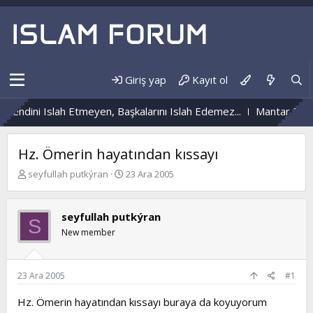
Giriş yap
Kayıt ol
Kendini Islah Etmeyen, Başkalarını Islah Edemez...
Mantar Enfek
Hz. Ömerin hayatından kıssayı
K
B
seyfullah putkýran
23 Ara 2005
o
a
n
ş
b
l
seyfullah putkýran
S
u
a
New member
y
n
u
g
b
ı
a
ç
23 Ara 2005
#1
ş
t
l
a
Hz. Ömerin hayatından kıssayı buraya da koyuyorum
a
r