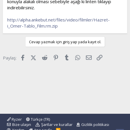
konuyla alakalı olması sebebiyle aşağı ki linten tıklayıp
t
i
indirebilirsiniz.
a
h
n
i
http://alpha.ankebut.net/files/video/filmler/Hazret-
i_Omer-Tablo_Film.rm.zip
Cevap yazmak için giriş yap yada kayıt ol.
Facebook
X (Twitter)
Reddit
Pinterest
Tumblr
WhatsApp
E-posta
Link
Paylaş:
Ryzer
Türkçe (TR)
Bize ulaşın
Şartlar ve kurallar
Gizlilik politikası
R