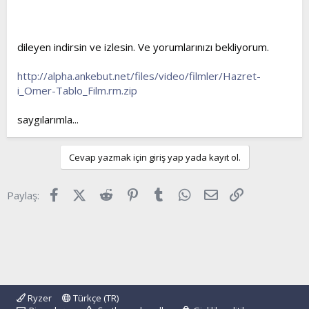
t
i
a
h
n
i
dileyen indirsin ve izlesin. Ve yorumlarınızı bekliyorum.
http://alpha.ankebut.net/files/video/filmler/Hazret-
i_Omer-Tablo_Film.rm.zip
saygılarımla...
Cevap yazmak için giriş yap yada kayıt ol.
Facebook
X (Twitter)
Reddit
Pinterest
Tumblr
WhatsApp
E-posta
Link
Paylaş:
Ryzer
Türkçe (TR)