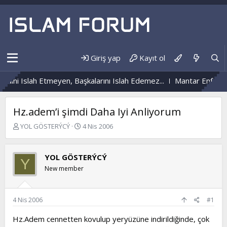
Giriş yap
Kayıt ol
ini Islah Etmeyen, Başkalarını Islah Edemez...
Mantar Enfeksiyo
Hz.adem’i şimdi Daha Iyi Anliyorum
K
B
YOL GÖSTERÝCÝ
4 Nis 2006
o
a
n
ş
b
l
YOL GÖSTERÝCÝ
Y
u
a
New member
y
n
u
g
b
ı
a
ç
4 Nis 2006
#1
ş
t
l
a
Hz.Adem cennetten kovulup yeryüzüne indirildiğinde, çok
a
r