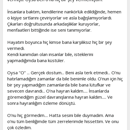
İnsanlara baktım, kendilerine nankörlük edildiğinde, hemen
o kişiye sırtlarını çeviriyorlar ve asla bağışlamıyorlardı.
Çıkarları doğrultusunda arkadaşlıklar kuruyorlar,
menfaatleri bittiğinde ise seni tanımıyorlar.
Hayatım boyunca hiç kimse bana karşılıksız hiç bir şey
vermedi.
Kendi kanımdan olan insanlar bile, isteklerini
yapmadığımda bana küstüler.
Oysa ‘’O’’ ... Gerçek dostum... Beni asla terk etmedi... O’nu
hatırlamadığım zamanlar da bile benimle oldu. O’nun için hiç
bir şey yapmadığım zamanlarda bile bana lütufkar ve
sevecen davrandı... O’na hayran kaldım..... İnsanlarda
göremediğim güzel davranışlarına hayran kaldım..... Ve
sonra hayranlığım özleme dönüştü.
O’nu hiç görmedim.... Hatta sesini bile duymadım. Ama
o’nu tüm benliğimde tüm zerrelerimde hissettim. Ve onu
çok özledim.