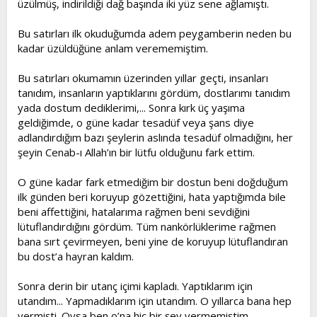
üzülmüş, indirildiği dağ başında iki yüz sene ağlamıştı.
t
i
a
h
Bu satırları ilk okuduğumda adem peygamberin neden bu
n
i
kadar üzüldüğüne anlam verememiştim.
Bu satırları okumamın üzerinden yıllar geçti, insanları
tanıdım, insanların yaptıklarını gördüm, dostlarımı tanıdım
yada dostum dediklerimi,... Sonra kırk üç yaşıma
geldiğimde, o güne kadar tesadüf veya şans diye
adlandırdığım bazı şeylerin aslında tesadüf olmadığını, her
şeyin Cenab-ı Allah’ın bir lütfu olduğunu fark ettim.
O güne kadar fark etmediğim bir dostun beni doğduğum
ilk günden beri koruyup gözettiğini, hata yaptığımda bile
beni affettiğini, hatalarıma rağmen beni sevdiğini
lütuflandırdığını gördüm. Tüm nankörlüklerime rağmen
bana sırt çevirmeyen, beni yine de koruyup lütuflandıran
bu dost’a hayran kaldım.
Sonra derin bir utanç içimi kapladı. Yaptıklarım için
utandım... Yapmadıklarım için utandım. O yıllarca bana hep
vermişti. Oysa ben o’na hiç bir şey vermemiştim.