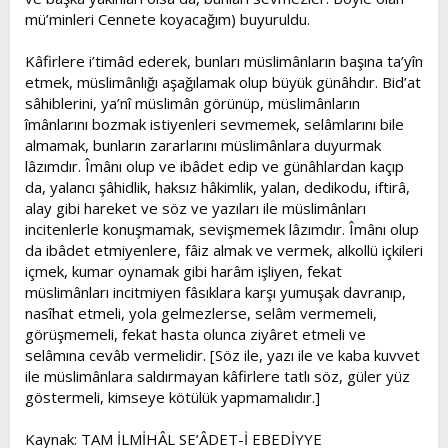
mü’minleri Cennete koyacağım) buyuruldu.
Kâfirlere i’timâd ederek, bunları müslimânların başına ta’yîn
etmek, müslimânlığı aşağılamak olup büyük günâhdır. Bid’at
sâhiblerini, ya’nî müslimân görünüp, müslimânların
îmânlarını bozmak istiyenleri sevmemek, selâmlarını bile
almamak, bunların zararlarını müslimânlara duyurmak
lâzımdır. Îmânı olup ve ibâdet edip ve günâhlardan kaçıp
da, yalancı şâhidlik, haksız hâkimlik, yalan, dedikodu, iftirâ,
alay gibi hareket ve söz ve yazıları ile müslimânları
incitenlerle konuşmamak, sevişmemek lâzımdır. Îmânı olup
da ibâdet etmiyenlere, fâiz almak ve vermek, alkollü içkileri
içmek, kumar oynamak gibi harâm işliyen, fekat
müslimânları incitmiyen fâsıklara karşı yumuşak davranıp,
nasîhat etmeli, yola gelmezlerse, selâm vermemeli,
görüşmemeli, fekat hasta olunca ziyâret etmeli ve
selâmına cevâb vermelidir. [Söz ile, yazı ile ve kaba kuvvet
ile müslimânlara saldırmayan kâfirlere tatlı söz, güler yüz
göstermeli, kimseye kötülük yapmamalıdır.]
Kaynak: TAM İLMİHÂL SE’ÂDET-İ EBEDİYYE