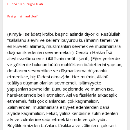
l
a
Hubb-i fillah, buğd-i fillah.
a
r
t
i
Kazâya rızâ nasıl olur?
a
h
n
i
(Kimyâ-i se’âdet) kitâbı, beşinci aslında diyor ki: Resûlullah
“sallallahü aleyhi ve sellem” buyurdu ki, (Îmânın temeli ve
en kuvvetli alâmeti, müslimânları sevmek ve müslimânlara
düşmanlık edenleri sevmemekdir). Cenâb-ı Hakkın Îsâ
aleyhisselâma emr-i ilâhîsinin meâl-i şerîfi, (Eğer yerlerde
ve göklerde bulunan bütün mahlûkların ibâdetlerini yapsan,
dostlarımı sevmedikce ve düşmanlarıma düşmanlık
etmedikce, hiç fâidesi olmaz)dır. Her mü’min, Allahü
teâlâya düşman olanları sevmemeli, islâmiyyete
yapışanları sevmelidir. Bunu sözlerinde ve mümkin ise,
hareketlerinde belli etmelidir. Âsî ve fâsıklarla arkadaşlık
etmemeli, fıskı çok olanlardan, çok kaçınmalıdır.
Zâlimlerden, müslimânlara eziyyet edenlerden dahâ
ziyâde kaçınmalıdır. Fekat, yalnız kendisine zulm edenleri
afv ve zulmlerine sabr etmek lâzımdır ve çok iyidir.
Büyüklerimizden ba’zıları, fâsıklara ve zâlimlere çok sert