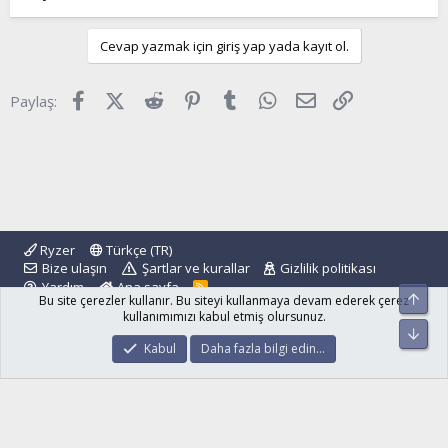
Cevap yazmak için giriş yap yada kayıt ol.
Facebook
X (Twitter)
Reddit
Pinterest
Tumblr
WhatsApp
E-posta
Link
Paylaş:
Ryzer
Türkçe (TR)
Bize ulaşın
Şartlar ve kurallar
Gizlilik politikası
Yardım
Ana sayfa
R
Üst
Bu site çerezler kullanır. Bu siteyi kullanmaya devam ederek çerez
S
S
kullanımımızı kabul etmiş olursunuz.
Alt
®
Community platform by XenForo
© 2010-2024 XenForo Ltd.
Kabul
Daha fazla bilgi edin…
islamforum.com.tr
© 2001 - 2024