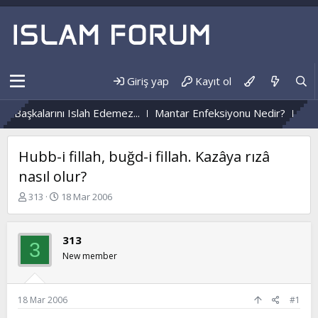
Giriş yap
Kayıt ol
Başkalarını Islah Edemez...
Mantar Enfeksiyonu Nedir?
Nüzûl
Hubb-i fillah, buğd-i fillah. Kazâya rızâ
nasıl olur?
K
B
313
18 Mar 2006
o
a
n
ş
b
l
313
3
u
a
New member
y
n
u
g
b
ı
a
ç
18 Mar 2006
#1
ş
t