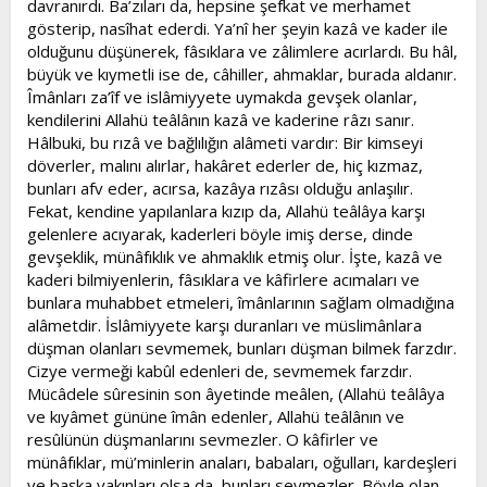
davranırdı. Ba’zıları da, hepsine şefkat ve merhamet
gösterip, nasîhat ederdi. Ya’nî her şeyin kazâ ve kader ile
olduğunu düşünerek, fâsıklara ve zâlimlere acırlardı. Bu hâl,
büyük ve kıymetli ise de, câhiller, ahmaklar, burada aldanır.
Îmânları za’îf ve islâmiyyete uymakda gevşek olanlar,
kendilerini Allahü teâlânın kazâ ve kaderine râzı sanır.
Hâlbuki, bu rızâ ve bağlılığın alâmeti vardır: Bir kimseyi
döverler, malını alırlar, hakâret ederler de, hiç kızmaz,
bunları afv eder, acırsa, kazâya rızâsı olduğu anlaşılır.
Fekat, kendine yapılanlara kızıp da, Allahü teâlâya karşı
gelenlere acıyarak, kaderleri böyle imiş derse, dinde
gevşeklik, münâfıklık ve ahmaklık etmiş olur. İşte, kazâ ve
kaderi bilmiyenlerin, fâsıklara ve kâfirlere acımaları ve
bunlara muhabbet etmeleri, îmânlarının sağlam olmadığına
alâmetdir. İslâmiyyete karşı duranları ve müslimânlara
düşman olanları sevmemek, bunları düşman bilmek farzdır.
Cizye vermeği kabûl edenleri de, sevmemek farzdır.
Mücâdele sûresinin son âyetinde meâlen, (Allahü teâlâya
ve kıyâmet gününe îmân edenler, Allahü teâlânın ve
resûlünün düşmanlarını sevmezler. O kâfirler ve
münâfıklar, mü’minlerin anaları, babaları, oğulları, kardeşleri
ve başka yakınları olsa da, bunları sevmezler. Böyle olan