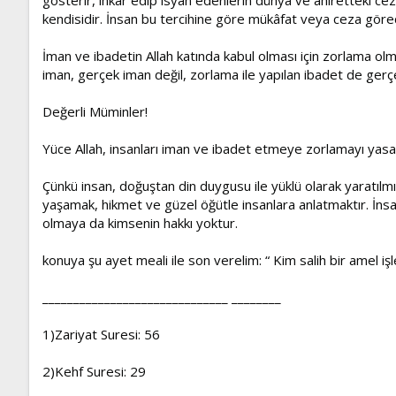
kendisidir. İnsan bu tercihine göre mükâfat veya ceza görec
İman ve ibadetin Allah katında kabul olması için zorlama olm
iman, gerçek iman değil, zorlama ile yapılan ibadet de gerçe
Değerli Müminler!
Yüce Allah, insanları iman ve ibadet etmeye zorlamayı yasak
Çünkü insan, doğuştan din duygusu ile yüklü olarak yaratılmı
yaşamak, hikmet ve güzel öğütle insanlara anlatmaktır. İns
olmaya da kimsenin hakkı yoktur.
konuya şu ayet meali ile son verelim: “ Kim salih bir amel işl
______________________________ ________
1)Zariyat Suresi: 56
2)Kehf Suresi: 29