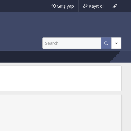
Giriş yap
Kayıt ol
.net