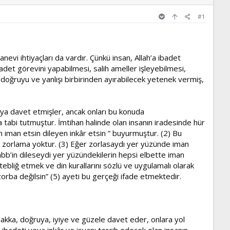
#1
evi ihtiyaçları da vardır. Çünkü insan, Allah’a ibadet
badet görevini yapabilmesi, salih ameller işleyebilmesi,
 doğruyu ve yanlışı birbirinden ayırabilecek yetenek vermiş,
aya davet etmişler, ancak onları bu konuda
hana tabi tutmuştur. İmtihan halinde olan insanın iradesinde hür
n iman etsin dileyen inkâr etsin ” buyurmuştur. (2) Bu
de zorlama yoktur. (3) Eğer zorlasaydı yer yüzünde iman
bb’in dileseydi yer yüzündekilerin hepsi elbette iman
tebliğ etmek ve din kurallarını sözlü ve uygulamalı olarak
orba değilsin” (5) ayeti bu gerçeği ifade etmektedir.
hakka, doğruya, iyiye ve güzele davet eder, onlara yol
e ibadeti veya inkâr ve isyanı tercih edecek olan insanın