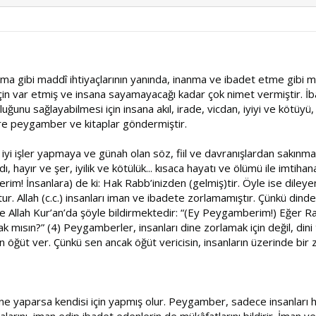
nma gibi maddî ihtiyaçlarının yanında, inanma ve ibadet etme gibi man
san için var etmiş ve insana sayamayacağı kadar çok nimet vermiştir. İ
unu sağlayabilmesi için insana akıl, irade, vicdan, iyiyi ve kötüyü,
re peygamber ve kitaplar göndermiştir.
 iyi işler yapmaya ve günah olan söz, fiil ve davranışlardan sakınm
dı, hayır ve şer, iyilik ve kötülük... kısaca hayatı ve ölümü ile imti
im! İnsanlara) de ki: Hak Rabb’inizden (gelmiş)tir. Öyle ise dileye
ur. Allah (c.c.) insanları iman ve ibadete zorlamamıştır. Çünkü din
 Allah Kur’an’da şöyle bildirmektedir: “(Ey Peygamberim!) Eğer Ra
k mısın?” (4) Peygamberler, insanları dine zorlamak için değil, dini 
 öğüt ver. Çünkü sen ancak öğüt vericisin, insanların üzerinde bir z
 ne yaparsa kendisi için yapmış olur. Peygamber, sadece insanları 
larını, iman edip ibadet edenlerin de mükâfatlarını bildirir. İman v