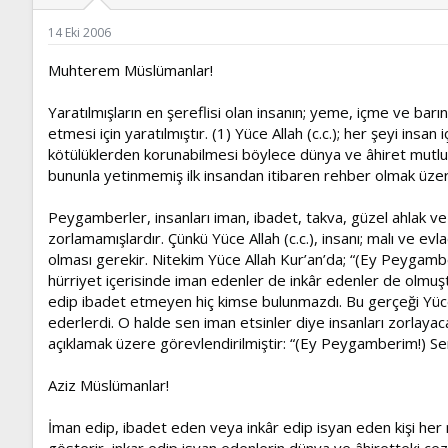
ş
t
l
a
14 Eki 2006
a
r
t
i
Muhterem Müslümanlar!
a
h
n
i
Yaratılmışların en şereflisi olan insanın; yeme, içme ve barı
etmesi için yaratılmıştır. (1) Yüce Allah (c.c.); her şeyi in
kötülüklerden korunabilmesi böylece dünya ve âhiret mutluluğ
bununla yetinmemiş ilk insandan itibaren rehber olmak üze
Peygamberler, insanları iman, ibadet, takva, güzel ahlak ve
zorlamamışlardır. Çünkü Yüce Allah (c.c.), insanı; malı ve evla
olması gerekir. Nitekim Yüce Allah Kur’an’da; “(Ey Peygamber
hürriyet içerisinde iman edenler de inkâr edenler de olmuşt
edip ibadet etmeyen hiç kimse bulunmazdı. Bu gerçeği Yüce
ederlerdi. O halde sen iman etsinler diye insanları zorlayaca
açıklamak üzere görevlendirilmiştir: “(Ey Peygamberim!) Sen
Aziz Müslümanlar!
İman edip, ibadet eden veya inkâr edip isyan eden kişi her
gösterir, inkar edip isyan edenlerin dünya ve âhiretteki ceza