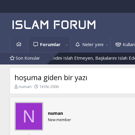
Forumlar
Neler yeni
Kullanı
 Hâdis Örnekleri
Son Konular
Kendini Islah Etmeyen, Başkalarını Islah Edemez.
hoşuma giden bir yazı
K
B
numan
14 Eki 2006
o
a
n
ş
b
l
u
a
N
numan
y
n
u
g
New member
b
ı
a
ç