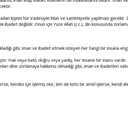
ektir.
adan kişinin hür iradesiyle ihlas ve samimiyetle yapılması gerekir. 
k ibadet değildir. Onun için Yüce Allah (c.c.), din konusunda zorla
ladığı gibi, iman ve ibadet etmek isteyen her hangi bir insana eng
ştır. Hak veya batıl, doğru veya yanlış, her insanın bir inancı vard
anları dine zorlamaya hakkımız olmadığı gibi, iman ve ibadetleri s
erse, kendisi için işlemiş olur, kim de kötü bir amel işlerse, kendi al