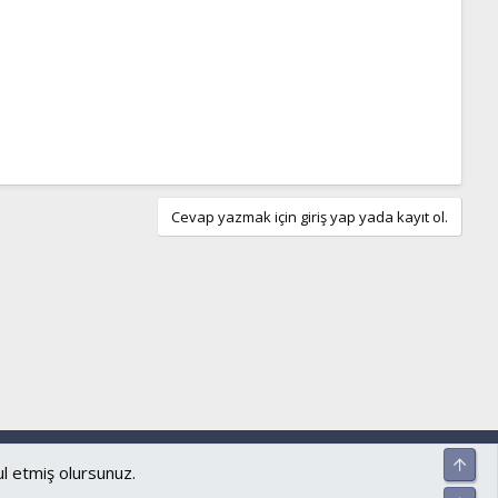
Cevap yazmak için giriş yap yada kayıt ol.
ar ve kurallar
Gizlilik politikası
Yardım
Ana sayfa
R
Üst
S
S