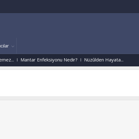
cılar
..
Mantar Enfeksiyonu Nedir?
Nüzûlden Hayata...
ÝZMÝR
www.islamforum