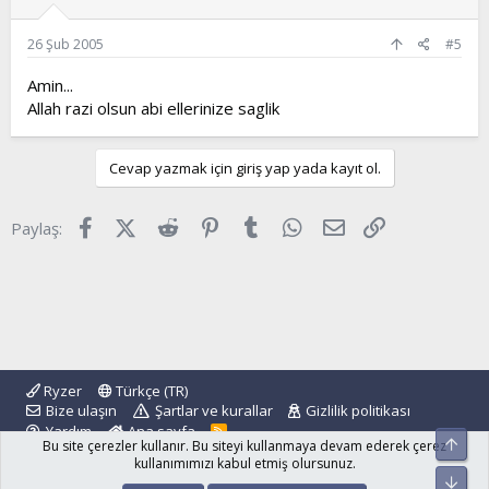
26 Şub 2005
#5
Amin...
Allah razi olsun abi ellerinize saglik
Cevap yazmak için giriş yap yada kayıt ol.
Facebook
X (Twitter)
Reddit
Pinterest
Tumblr
WhatsApp
E-posta
Link
Paylaş:
Ryzer
Türkçe (TR)
Bize ulaşın
Şartlar ve kurallar
Gizlilik politikası
Yardım
Ana sayfa
R
Üst
Bu site çerezler kullanır. Bu siteyi kullanmaya devam ederek çerez
S
S
kullanımımızı kabul etmiş olursunuz.
Alt
®
Community platform by XenForo
© 2010-2024 XenForo Ltd.