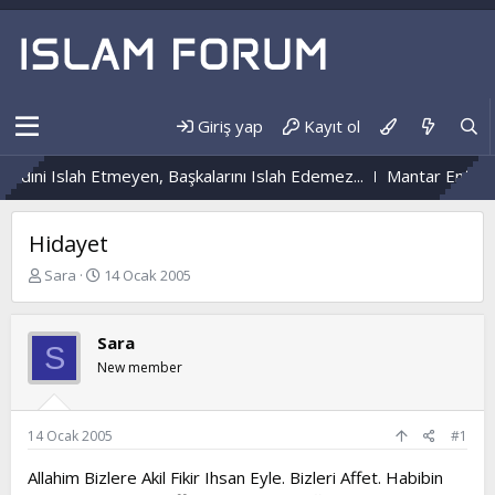
Giriş yap
Kayıt ol
ndini Islah Etmeyen, Başkalarını Islah Edemez...
Mantar Enfeksi
Hidayet
K
B
Sara
14 Ocak 2005
o
a
n
ş
b
l
Sara
S
u
a
New member
y
n
u
g
b
ı
a
ç
14 Ocak 2005
#1
ş
t
l
a
Allahim Bizlere Akil Fikir Ihsan Eyle. Bizleri Affet. Habibin
a
r