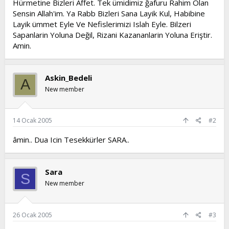
Hürmetine Bizleri Affet. Tek ümidimiz ğafuru Rahim Olan
t
i
Sensin Allah'im. Ya Rabb Bizleri Sana Layik Kul, Habibine
a
h
Layik ümmet Eyle Ve Nefislerimizi Islah Eyle. Bilzeri
n
i
Sapanlarin Yoluna Değil, Rizani Kazananlarin Yoluna Eriştir.
Amin.
Askin_Bedeli
A
New member
14 Ocak 2005
#2
âmin.. Dua Icin Tesekkürler SARA..
Sara
S
New member
26 Ocak 2005
#3