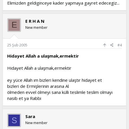
Elimizden geldiginceye kader yapmaya gayret edecegiz...
E R H A N
E
New member
25 Şub 2005
#4
Hidayet Allah a ulaşmak,ermektir
Hidayet Allah a ulaşmak,ermektir
ey yüce Allah ım bizleri kendine ulaştır hidayet et
bizleri de Ermişlerinin arasına Al
ölmeden evvel ölmeyi sana külli teslimle teslim olmayı
nasib et ya Rabbi
Sara
S
New member