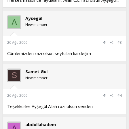
Herkes nasibince faydalanır. Allah C.C. razı olsun Ayşegül...
Aysegul
A
New member
20 Ağu 2006
#3
Cümlemizden razı olsun seyfullah kardeşim
Samet Gul
S
New member
26 Ağu 2006
#4
Teşekkürler Ayşegül Allah razı olsun senden
abdullahadem
A