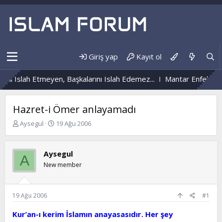
Giriş yap
Kayıt ol
i Islah Etmeyen, Başkalarını Islah Edemez...
Mantar Enfeksiyonu
Hazret-i Ömer anlayamadı
K
B
Aysegul
19 Ağu 2006
o
a
n
ş
b
l
Aysegul
A
u
a
New member
y
n
u
g
b
ı
a
ç
19 Ağu 2006
#1
ş
t
l
a
Kur’an-ı kerim İslamın anayasasıdır. Her şey
a
r