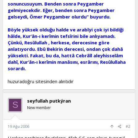
sonuncusuyum. Benden sonra Peygamber
gelmiyecekdir. Eğer, benden sonra Peygamber
gelseydi, Ömer Peygamber olurdu” buyurdu.
Böyle yüksek olduğu halde ve arabîyi çok iyi bildiği
hâlde, Kur’ân-ı kerîmin tefsîrini bile anlıyamadı.
Çünkü, Resûlullah , herkese, derecesine göre
anlatıyordu. Ebû Bekirin derecesi, ondan çok dahâ
yüksekti. Fakat, bu da, hattâ Cebrâîl aleyhisselâm
dahî, Kur’ân-ı kerîmin manâsını, esrârını, Resûlullaha
sorardı.
huzuradoğru sitesinden alıntıdır
seyfullah putkýran
S
New member
19 Ağu 2006
#2