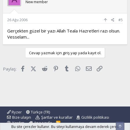
New member
26 Ağu 2006
#5
Gerçekten güzel bir yazı Allah Teala Hazretleri razı olsun.
Vesselam...
Cevap yazmak için giriş yap yada kayıt ol.
Facebook
X (Twitter)
Reddit
Pinterest
Tumblr
WhatsApp
E-posta
Link
Paylaş:
Ryzer
Türkçe (TR)
Bize ulaşın
Şartlar ve kurallar
Gizlilik politikası
Yardım
Ana sayfa
R
Üst
Bu site çerezler kullanır. Bu siteyi kullanmaya devam ederek çerez
S