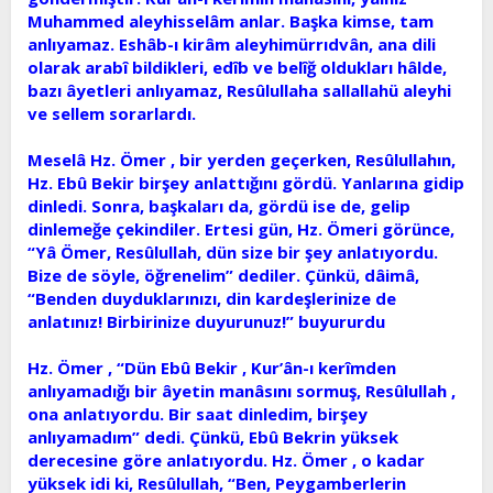
Muhammed aleyhisselâm anlar. Başka kimse, tam
anlıyamaz. Eshâb-ı kirâm aleyhimürrıdvân, ana dili
olarak arabî bildikleri, edîb ve belîğ oldukları hâlde,
bazı âyetleri anlıyamaz, Resûlullaha sallallahü aleyhi
ve sellem sorarlardı.
Meselâ Hz. Ömer , bir yerden geçerken, Resûlullahın,
Hz. Ebû Bekir birşey anlattığını gördü. Yanlarına gidip
dinledi. Sonra, başkaları da, gördü ise de, gelip
dinlemeğe çekindiler. Ertesi gün, Hz. Ömeri görünce,
“Yâ Ömer, Resûlullah, dün size bir şey anlatıyordu.
Bize de söyle, öğrenelim” dediler. Çünkü, dâimâ,
“Benden duyduklarınızı, din kardeşlerinize de
anlatınız! Birbirinize duyurunuz!” buyururdu
Hz. Ömer , “Dün Ebû Bekir , Kur’ân-ı kerîmden
anlıyamadığı bir âyetin manâsını sormuş, Resûlullah ,
ona anlatıyordu. Bir saat dinledim, birşey
anlıyamadım” dedi. Çünkü, Ebû Bekrin yüksek
derecesine göre anlatıyordu. Hz. Ömer , o kadar
yüksek idi ki, Resûlullah, “Ben, Peygamberlerin