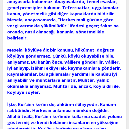
anayasada bulunmaz. Anayasalarda, temel esaslar,
t
i
genel prensipler bulunur. Teferruatlar, uygulamalar
a
h
kanun, yönetmelik gibi diğer kaynaklarda bildirilir.
n
i
Mesela, anayasamızda, “Herkes mali gücüne göre
vergi vermekle yükümlüdür” ifadesi geçer; fakat ne
oranda, nasıl alınacağı, kanunla, yönetmelikle
belirlenir.
Mesela, köylüye âit bir kanunu, hükûmet, doğruca
köylüye göndermez. Çünkü, köylü okuyabilse bile,
anlıyamaz. Bu kanûn önce, vâlîlere gönderilir. Vâlîler,
iyi anlayıp, îzâhını ekliyerek, kaymakamlara gönderir.
Kaymakamlar, bu açıklamalar yardımı ile kanûnu iyi
anlıyabilir ve muhtârlara anlatır. Muhtâr, yalnız
okumakla anlıyamaz. Muhtâr da, ancak, köylü dili ile,
köylüye söyler.
İşte, Kur’ân-ı kerîm de, ahkâm-ı ilâhiyyedir. Kanûn-ı
rabbânîdir. Herkesin anlaması mümkün değildir.
Allahü teâlâ, Kur’ân-ı kerîmde kullarına saadet yolunu
göstermiş ve kendi kelâmını insanların en yükseğine
göndermiştir. Kur’ân-ı kerîmin manâsını, yalnız