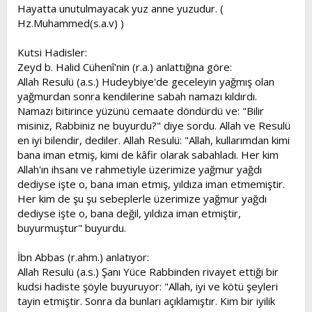
l
a
Hayatta unutulmayacak yuz anne yuzudur. (
a
r
Hz.Muhammed(s.a.v) )
t
i
a
h
Kutsi Hadisler:
n
i
Zeyd b. Halid Cühenî'nin (r.a.) anlattığına göre:
Allah Resulü (a.s.) Hudeybiye'de geceleyin yağmış olan
yağmurdan sonra kendilerine sabah namazı kıldırdı.
Namazı bitirince yüzünü cemaate döndürdü ve: "Bilir
misiniz, Rabbiniz ne buyurdu?" diye sordu. Allah ve Resulü
en iyi bilendir, dediler. Allah Resulü: "Allah, kullarımdan kimi
bana iman etmiş, kimi de kâfir olarak sabahladı. Her kim
Allah'ın ihsanı ve rahmetiyle üzerimize yağmur yağdı
dediyse işte o, bana iman etmiş, yıldıza iman etmemiştir.
Her kim de şu şu sebeplerle üzerimize yağmur yağdı
dediyse işte o, bana değil, yıldıza iman etmiştir,
buyurmuştur" buyurdu.
İbn Abbas (r.ahm.) anlatıyor:
Allah Resulü (a.s.) Şanı Yüce Rabbinden rivayet ettiği bir
kudsi hadiste şöyle buyuruyor: "Allah, iyi ve kötü şeyleri
tayin etmiştir. Sonra da bunları açıklamıştır. Kim bir iyilik