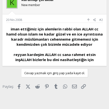
K
New member
20 Nis 2008
#2
iman ettiğimiz için alemlerin rabbi olan ALLAH cc
hamd olsun islam ne kadar güzel ve en ice ayrıntısına
karadr müslümanları cehenneme gitmemesi için
kendimizden çok bizimle mücadele ediyor
reyyan kardeşim ALLAH cc sana rahmet etsin
inşALLAH bizlerle bu dini nasihatleştiğin için​
Cevap yazmak için giriş yap yada kayıt ol.
Facebook
X (Twitter)
Reddit
Pinterest
Tumblr
WhatsApp
E-posta
Link
Paylaş: