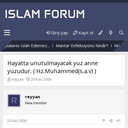
Giriş yap
Kayıt ol
kalarını Islah Edemez...
Mantar Enfeksiyonu Nedir?
Nüzûlden
Hayatta unutulmayacak yuz anne
yuzudur. ( Hz.Muhammed(s.a.v) )
K
B
reyyan
20 Kas 2006
o
a
n
ş
b
l
reyyan
R
u
a
New member
y
n
u
g
b
ı
a
ç
20 Kas 2006
#1
ş
t