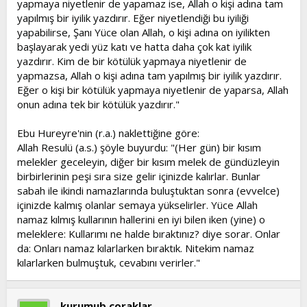
yapmaya niyetlenir de yapamaz ise, Allah o kişi adına tam
yapılmış bir iyilik yazdırır. Eğer niyetlendiği bu iyiliği
yapabilirse, Şanı Yüce olan Allah, o kişi adına on iyilikten
başlayarak yedi yüz katı ve hatta daha çok kat iyilik
yazdırır. Kim de bir kötülük yapmaya niyetlenir de
yapmazsa, Allah o kişi adına tam yapılmış bir iyilik yazdırır.
Eğer o kişi bir kötülük yapmaya niyetlenir de yaparsa, Allah
onun adına tek bir kötülük yazdırır."
Ebu Hureyre'nin (r.a.) naklettiğine göre:
Allah Resulü (a.s.) şöyle buyurdu: "(Her gün) bir kısım
melekler geceleyin, diğer bir kısım melek de gündüzleyin
birbirlerinin peşi sıra size gelir içinizde kalırlar. Bunlar
sabah ile ikindi namazlarında buluştuktan sonra (evvelce)
içinizde kalmış olanlar semaya yükselirler. Yüce Allah
namaz kılmış kullarının hallerini en iyi bilen iken (yine) o
meleklere: Kullarımı ne halde bıraktınız? diye sorar. Onlar
da: Onları namaz kılarlarken bıraktık. Nitekim namaz
kılarlarken bulmuştuk, cevabını verirler."
kurumuþ çoraklar