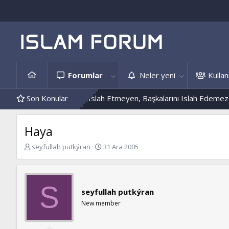
Forumlar
Neler yeni
Kullanı
ri
Kendini Islah Etmeyen, Başkalarını Islah Edemez...
Son Konular
Mantar E
Haya
K
B
seyfullah putkýran
31 Ara 2005
o
a
n
ş
b
l
u
a
S
seyfullah putkýran
y
n
u
g
New member
b
ı
a
ç