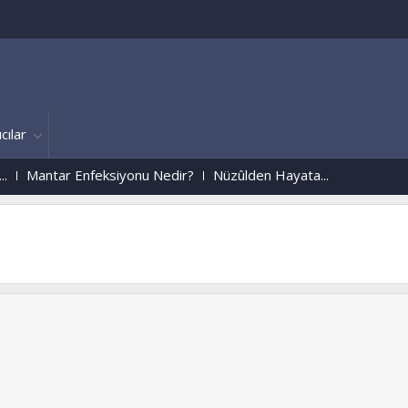
cılar
nfeksiyonu Nedir?
Nüzûlden Hayata...
Ruhlar Aleminden
w