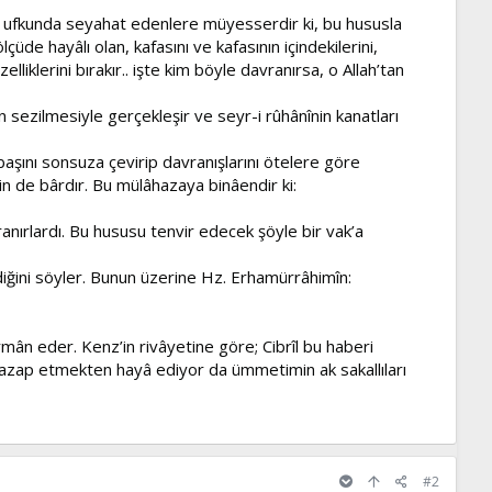
) ufkunda seyahat edenlere müyesserdir ki, bu hususla
lçüde hayâlı olan, kafasını ve kafasının içindekilerini,
liklerini bırakır.. işte kim böyle davranırsa, o Allah’tan
sezilmesiyle gerçekleşir ve seyr-i rûhânînin kanatları
aşını sonsuza çevirip davranışlarını ötelere göre
in de bârdır. Bu mülâhazaya binâendir ki:
avranırlardı. Bu hususu tenvir edecek şöyle bir vak’a
diğini söyler. Bunun üzerine Hz. Erhamürrâhimîn:
ân eder. Kenz’in rivâyetine göre; Cibrîl bu haberi
na azap etmekten hayâ ediyor da ümmetimin ak sakallıları
#2