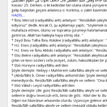
Kasas/ 25. Derken, o iki kadından biri utana utana yürüyerek
gelip başından geçeni anlatınca o: Korkma, o zalim kavimden
HADİS....
* İbnu Mes'ud (radıyallâhu anh) anlatıyor: "Resûlullah (aleyhi
ediyoruz" dedik. Arıcak O, şu açıklamayı yaptı.: "Söylemek ist
muhafaza etmen, ölümü ve toprakta çürümeyi hatırlamandır. K
getirirse, Allah'tan hakkıyla haya etmiş olur. "
* Zeyd İbnu Talha İbnu Rükâne (radıyallâhu anh) anlatıyor: "R
* Hz. Enes (radıyallâhu anh) anlatıyor: "Resûlullah (aleyhissal
* Hz. Enes ve İbnu Abbâs radıyallahu anh anlatıyor: "Resûlul
* Ebu Bekre radıyallahu anh anlatıyor: "Resülullah aleyhiss
çirkin ve kırıcı sözler) cefa (eziyet, zulüm, haksızlık)dan b
* Ebû Hüreyre radiya'llâhu anh'den:
Şöyle demiştir: Nebiyy-i Muhterem salla'llâhu aleyhi ve sell
* (Abdu'llâh) b. Ömer radiya'llâhu anhümâ'dan: Şöyle demişti
menediyordu. Resûlu'llâh salla'llâhu aleyhi ve sellem: "Ona 
* Ebû Vâkıd-ı Leysî radiya'llâhu anh'den:
Şöyle demiştir: (Bir gün) Resûlu'llâh salla'llâhu aleyhi ve s
sellem'e doğru teveccüh etti, birisi de gitti. -Râvî der ki: B
Diğeri ise hâzırûnun arkasında oturdu. Üçüncüye gelince ar
Resûlu'llâh salla'llâhu aleyhi ve sellem (meşgûl olduğu kelâmd