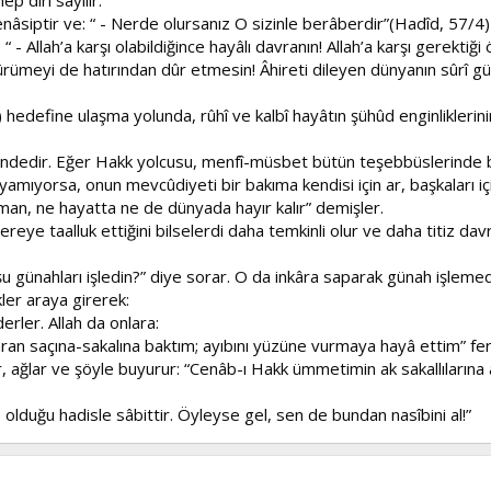
âsiptir ve: “ - Nerde olursanız O sizinle berâberdir”(Hadîd, 57/4
- Allah’a karşı olabildiğince hayâlı davranın! Allah’a karşı gerektiği ö
rümeyi de hatırından dûr etmesin! Âhireti dileyen dünyanın sûrî güzel
define ulaşma yolunda, rûhî ve kalbî hayâtın şühûd enginliklerinin 
üsündedir. Eğer Hakk yolcusu, menfî-müsbet bütün teşebbüslerinde b
amıyorsa, onun mevcûdiyeti bir bakıma kendisi için ar, başkaları iç
 zaman, ne hayatta ne de dünyada hayır kalır” demişler.
 nereye taalluk ettiğini bilselerdi daha temkinli olur ve daha titiz d
şu günahları işledin?” diye sorar. O da inkâra saparak günah işleme
ler araya girerek:
derler. Allah da onlara:
n saçına-sakalına baktım; ayıbını yüzüne vurmaya hayâ ettim” ferm
lar, ağlar ve şöyle buyurur: “Cenâb-ı Hakk ümmetimin ak sakallıları
 olduğu hadisle sâbittir. Öyleyse gel, sen de bundan nasîbini al!”