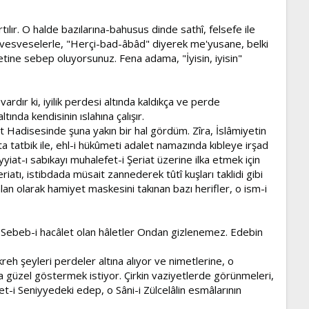
 yırtılır. O halde bazılarına-bahusus dinde sathî, felsefe ile
bi vesveselerle, "Herçi-bad-âbâd" diyerek me'yusane, belki
etine sebep oluyorsunuz. Fena adama, "İyisin, iyisin"
ardır ki, iyilik perdesi altında kaldıkça ve perde
ında kendisinin ıslahına çalışır.
rt Hadisesinde şuna yakın bir hal gördüm. Zîra, İslâmiyetin
a tatbik ile, ehl-i hükûmeti adalet namazında kıbleye irşad
iat-ı sabıkayı muhalefet-i Şeriat üzerine ilka etmek için
atı, istibdada müsait zannederek tûtî kuşları taklidi gibi
alan olarak hamiyet maskesini takınan bazı herifler, o ism-i
 Sebeb-i hacâlet olan hâletler Ondan gizlenemez. Edebin
reh şeyleri perdeler altına alıyor ve nimetlerine, o
ara güzel göstermek istiyor. Çirkin vaziyetlerde görünmeleri,
et-i Seniyyedeki edep, o Sâni-i Zülcelâlin esmâlarının