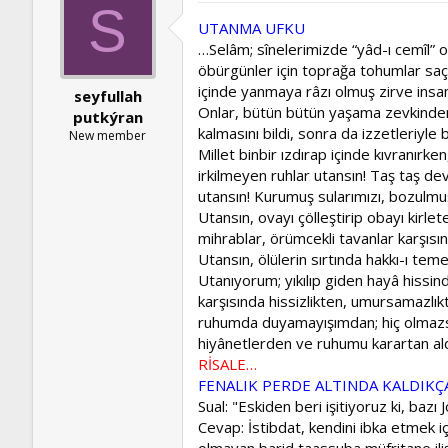
S
UTANMA UFKU
…Selâm; sînelerimizde “yâd-ı cemîl” o
öbürgünler için toprağa tohumlar saç
içinde yanmaya râzı olmuş zirve insan
seyfullah
Onlar, bütün bütün yaşama zevkinden s
putkýran
kalmasını bildi, sonra da izzetleriyle 
New member
Millet binbir ızdırap içinde kıvranırk
irkilmeyen ruhlar utansın! Taş taş d
utansın! Kurumuş sularımızı, bozulmuş
Utansın, ovayı çölleştirip obayı kirl
mihrablar, örümcekli tavanlar karşısı
Utansın, ölülerin sırtında hakkı-ı te
Utanıyorum; yıkılıp giden hayâ hissin
karşısında hissizlikten, umursamazlı
ruhumda duyamayışımdan; hiç olmazsa,
hiyânetlerden ve ruhumu karartan al
RİSALE…
FENALIK PERDE ALTINDA KALDIK
Sual: "Eskiden beri işitiyoruz ki, baz
Cevap: İstibdat, kendini ibka etmek içi
olmayan barid taassuba müfritane ili