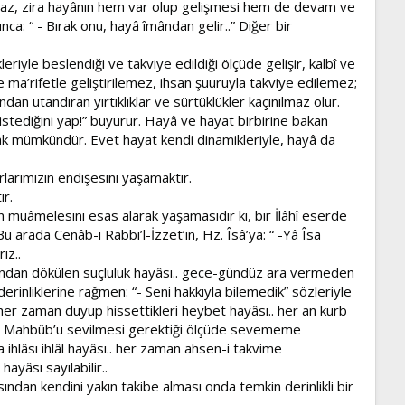
amaz, zira hayânın hem var olup gelişmesi hem de devam ve
ca: “ - Bırak onu, hayâ îmândan gelir..” Diğer bir
ikleriyle beslendiği ve takviye edildiği ölçüde gelişir, kalbî ve
 ma’rifetle geliştirilemez, ihsan şuuruyla takviye edilemez;
dan utandıran yırtıklıklar ve sürtüklükler kaçınılmaz olur.
stediğini yap!” buyurur. Hayâ ve hayat birbirine bakan
rmak mümkündür. Evet hayat kendi dinamikleriyle, hayâ da
larımızın endişesini yaşamaktır.
ir.
n muâmelesini esas alarak yaşamasıdır ki, bir İlâhî eserde
u arada Cenâb-ı Rabbi’l-İzzet’in, Hz. Îsâ’ya: “ -Yâ Îsa
iz..
rından dökülen suçluluk hayâsı.. gece-gündüz ara vermeden
erinliklerine rağmen: “- Seni hakkıyla bilemedik” sözleriyle
n her zaman duyup hissettikleri heybet hayâsı.. her an kurb
. Hz. Mahbûb’u sevilmesi gerektiği ölçüde sevememe
 ihlâsı ihlâl hayâsı.. her zaman ahsen-i takvime
ayâsı sayılabilir..
ından kendini yakın takibe alması onda temkin derinlikli bir