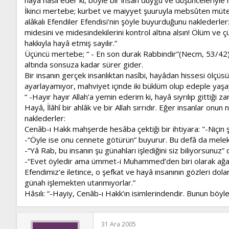
İkinci mertebe; kurbet ve maiyyet şuuruyla mebsûten müten
alâkalı Efendiler Efendisi’nin şöyle buyurduğunu naklederler: “ 
midesini ve midesindekilerini kontrol altına alsın! Ölüm ve çü
hakkıyla hayâ etmiş sayılır.”
Üçüncü mertebe; “ - En son durak Rabbindir”(Necm, 53/42) he
altında sonsuza kadar sürer gider.
Bir insanın gerçek insanlıktan nasîbi, hayâdan hissesi ölç
ayarlayamıyor, mahviyet içinde iki büklüm olup edeple yaşay
“ -Hayır hayır Allah’a yemin ederim ki, hayâ sıyrılıp gittiği
Hayâ, İlâhî bir ahlâk ve bir Allah sırrıdır. Eğer insanlar onun
naklederler:
Cenâb-ı Hakk mahşerde hesâba çektiği bir ihtiyara: "-Niçin 
-“Öyle ise onu cennete götürün” buyurur. Bu defâ da melek
-“Yâ Rab, bu insanın şu günahları işlediğini siz biliyorsunuz” 
-“Evet öyledir ama ümmet-i Muhammed’den biri olarak ağara
Efendimiz’e iletince, o şefkat ve hayâ insanının gözleri do
günah işlemekten utanmıyorlar.”
Hâsılı: “-Hayiy, Cenâb-ı Hakk’ın isimlerindendir. Bunun böyle
31 Ara 2005