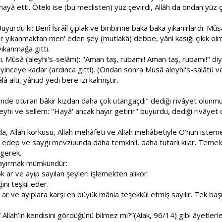
hayâ etti. Öteki ise (bu meclisten) yüz çevirdi, Allâh da ondan yüz ç
uyurdu ki: Benî İsrâîl çıplak ve biribirine baka baka yıkanırlardı. M
âber yıkanmaktan men' eden şey (mutlakâ) debbe, yâni kasığı çıkık olma
yıkanmağa gitti.
çtı. Mûsâ (aleyhi's-selâm): "Aman taş, rubamı! Aman taş, rubamı!" diy
yinceye kadar (ardınca gitti). (Ondan sonra Musâ aleyhi's-salâtü ve
â altı, yâhud yedi bere izi kalmıştır.
sinde oturan bâkir kızdan daha çok utangaçdı" dediği rivâyet olunmu
leyhi ve sellem: "Hayâ' ancak hayır getirir" buyurdu, dediği rivâyet
a, Allah korkusu, Allah mehâfeti ve Allah mehâbetiyle O’nun isteme
edep ve saygı mevzuunda daha temkinli, daha tutarlı kılar. Temelde
 gerek.
ye ayırmak mümkündür:
ok ar ve ayıp sayılan şeyleri işlemekten alıkor.
ini teşkil eder.
 ar ve ayıplara karşı en büyük mânia teşekkül etmiş sayılır. Tek başına
Allah’ın kendisini gördüğünü bilmez mi?”(Alak, 96/14) gibi âyetlerle 