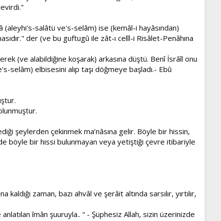
evirdi."
ûsâ (aleyhi's-salâtü ve's-selâm) ise (kemâl-i hayâsından)
sıdır." der (ve bu guftugû ile zât-ı celîl-i Risâlet-Penâhına
erek (ve alabildiğine koşarak) arkasına düştü. Benî İsrâîl onu
's-selâm) elbisesini alıp taşı döğmeye başladı.- Ebû
ştur.
 olunmuştur.
diği şeylerden çekinmek ma’nâsına gelir. Böyle bir hissin,
 böyle bir hissi bulunmayan veya yetiştiği çevre itibariyle
 kaldığı zaman, bazı ahvâl ve şerâit altında sarsılır, yırtılır,
anlatılan îmân şuuruyla.. “ - Şüphesiz Allah, sizin üzerinizde