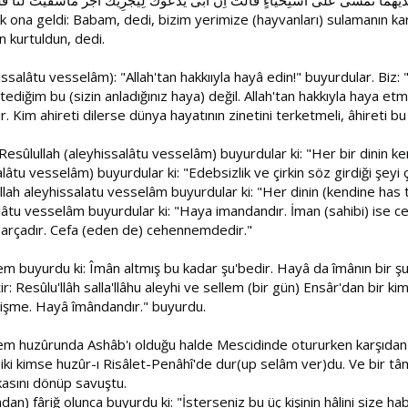
 ona geldi: Babam, dedi, bizim yerimize (hayvanları) sulamanın karş
 kurtuldun, dedi.
ssalâtu vesselâm): "Allah'tan hakkııyla hayâ edin!" buyurdular. Biz: "
ediğim bu (sizin anladığınız haya) değil. Allah'tan hakkıyla haya etmek
im ahireti dilerse dünya hayatının zinetini terketmeli, âhireti bu
esûlullah (aleyhissalâtu vesselâm) buyurdular ki: "Her bir dinin kend
âtu vesselâm) buyurdular ki: "Edebsizlik ve çirkin söz girdiği şeyi çir
lah aleyhissalatu vesselâm buyurdular ki: "Her dinin (kendine has te
alâtu vesselâm buyurdular ki: "Haya imandandır. İman (sahibi) ise c
ir parçadır. Cefa (eden de) cehennemdedir."
em buyurdu ki: Îmân altmış bu kadar şu'bedir. Hayâ da îmânın bir şu
r: Resûlu'llâh salla'llâhu aleyhi ve sellem (bir gün) Ensâr'dan bir 
ilişme. Hayâ îmândandır." buyurdu.
ellem huzûrunda Ashâb'ı olduğu halde Mescidinde otururken karşıdan üç
u iki kimse huzûr-ı Risâlet-Penâhî'de dur(up selâm ver)du. Ve bir tân
kasını dönüp savuştu.
an) fâriğ olunca buyurdu ki: "İsterseniz bu üç kişinin hâlini size habe