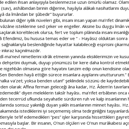
ifâde edilen ihsan anlayışıyla beslenmezse uzun ömürlü olamaz. Ol
v), ashâbından birinin diğerine, hayâyla alâkalı nasihatlarını duyun
ayâ da îmândan bir şûbedir” buyururlar.
klı bulunan diğer iyilik nüveleri gibi, insanı insan yapan ma’rifet dinam
ervâzâne isteklerine sed çeker ve engeller. Aksine bu duygu îmân ve
çılarak köreltilecek olursa, fert ve toplum plânında insanı insanlığın
yâ Efendimiz, bu hususa temas eder ve “ - Hayâsız olduktan sonra i
et sağnaklarıyla beslendiğinde hayattar kalabileceği esprisini çıka
 inkıraz kaçınılmazdır.
-ma’nevî nimetlerini idrâk etmenin yanında eksiklerimizin ve kusur
ın dehşetini duymak, duyup yönümüzü bir kere daha kontrol etmekt
eye nigehbân olmasına göre hayatını tanzim edip onun kendisine ola
 Sen Benden hayâ ettiğin sürece insanlara ayıplarını unuttururum.” B
halka va’zet; yoksa benden utan!” şeklindeki sözünü de kaydedebilir
den olarak: Affına ferman geleceği âna kadar, Hz. Âdem’in tavırla
 edemedik” diyen meleklerin taksîr hayâsı.. ma’rifet erbâbının onca d
lerinden tecerrüd ufkunda seyahatle sürdüren ruh ve kalp insanlarını
ıklarında sonsuz yakınlığı duyan yakîn insanlarının minnet hayâsı.
kamında istediklerini iyi seçememiş olma tedirginliğini taşıyanlarda
iyle te’lif edemedikleri “pes” işler karşısında hissettikleri gayret h
masıyla başlar. Bir insanın, O’nun ölçüleri ve O’nun murâkabesi açıs
p diri sayılır.