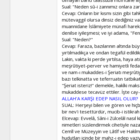
Sual: "Neden sû-i zannımız onlara zar
Cevap: Onların bir kısmı sizin gibi tahki
mütevaggıl olursa dinsiz dediğiniz va
muannidane İslâmiyete münafi harekata
denilse iyileşmesi; ve iyi adama, "Fe
Sual: "Neden?"
Cevap: Faraza, bazılarının altında büy
yırtılmadıkça ve ondan tegafül edildik
Lakin, vakta ki perde yırtılsa, haya a
meşrûtiyet-perver ve hamiyetli fedail
ve nam-ı mukaddes-i Şeriatı meşrûtiye
bazı telkinatta ve teferruatın tatbik
"Şeriat isteriz!" demekle, hakîki maks
mukaddese tecavüz ettiler. İşte cay-ı 
ALLAH’A KARŞI EDEP NASIL OLUR?
SUAL: Herşeyi bilen ve gören ve hiç
bir nev'i tesettürdür, mucib-i istikra
Elcevap: Evvelâ, Sâni-i Zülcelâl nası
nimetleri süslendirmek cihetiyle nazar
Cemîl ve Müzeyyin ve Lâtîf ve Hakîm gi
hudutları içinde bir mahz-ı edep vaziy