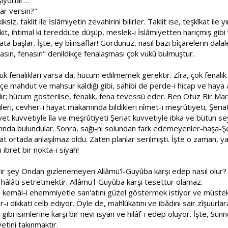
ar versin?"
ksiz, taklit ile İslâmiyetin zevahirini bilirler. Taklit ise, teşkîkat ile
kit, ihtimal ki tereddüte düşüp, meslek-i İslâmiyetten hariçmiş gi
 başlar. İşte, ey bîinsaflar! Gördünüz, nasıl bazı bîçarelerin dalal
nasın, fenasın" denildikçe fenalaşması çok vukû bulmuştur.
ük fenalıkları varsa da, hücum edilmemek gerektir. Zîra, çok fenalık v
çe mahdut ve mahsur kaldığı gibi, sahibi de perde-i hicap ve haya alt
tılır; hücum gösterilse, fenalık, fena tevessü eder. Ben Otuz Bir Ma
eri, cevher-i hayat makamında bildikleri nîmet-i meşrûtiyeti, Şeriat
t kuvvetiyle îla ve meşrûtiyeti Şeriat kuvvetiyle ibka ve bütün seyy
atında bulundular. Sonra, sağı-nı solundan fark edemeyenler-haşa-Şeri
at ortada anlaşılmaz oldu. Zaten planlar serilmişti. İşte o zaman, y
ibret bir nokta-i siyah!
bir şey Ondan gizlenemeyen Allâmü'l-Guyûba karşı edep nasıl olur?
h hâlâtı setretmektir. Allâmü'l-Guyûba karşı tesettür olamaz.
l ki kemâl-i ehemmiyetle san'atını güzel göstermek istiyor ve müstek
-ı dikkati celb ediyor. Öyle de, mahlûkatını ve ibâdını sair zîşuurl
bi isimlerine karşı bir nevi isyan ve hilâf-ı edep oluyor. İşte, Sünn
etini takınmaktır.