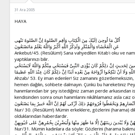
ş
t
l
a
31 Ara 2005
a
r
t
i
HAYA
a
h
n
i
اُتْلُ مَا اُوحِىَ اِلَيْكَ مِنَ الْكِتَابِ وَاَقِمِ الصَّلوةَ اِنَّ الصَّلوةَ تَنْهى
عَنِ الْفَحْشَاءِ وَالْمُنْكَرِ وَلَذِكْرُ اللّهِ اَكْبَرُ وَاللّهُ يَعْلَمُ مَاتَصْنَعُونَ
Ankebut/45. (Resûlüm!) Sana vahyedilen Kitab'ı oku ve namazı
yaptıklarınızı bilir.
َاْنِسينَ لِحَديثٍ اِنَّ ذلِكُمْ كَانَ يُؤْذِى النَّبِىَّ فَيَسْتَحْي مِنْكُمْ وَاللّهُ لَايَسْتَحْي
ّهِ وَلَا اَنْ تَنْكِحُوا اَزْوَاجَهُ مِنْ بَعْدِه اَبَدًا اِنَّ ذلِكُمْ كَانَ عِنْدَ اللّهِ عَظيمًا
Ahzab/ 53. Ey iman edenler! Siz zamanını gözetlemeksizin, 
hemen dağılın, sohbete dalmayın. Çünkü bu hareketiniz Pe
hanımlarından bir şey istediğiniz zaman perde arkasından iste
kendisinden sonra onun hanımlarını nikâhlamanız asla caiz ol
اَبْصَارِهِمْ وَيَحْفَظُوا فُرُوجَهُمْ ذلِكَ اَزْكى لَهُمْ اِنَّ اللّهَ خَبيرٌ بِمَا يَصْنَعُونَ
Nur/ 30. (Resûlüm!) Mümin erkeklere, gözlerini (harama) dikm
olduklarından haberdardır.
 وَلَا يُبْدينَ زينَتَهُنَّ اِلَّا مَا ظَهَرَ مِنْهَا وَلْيَضْرِبْنَ بِخُمُرِهِنَّ عَلى جُيُوبِهِنَّ
Nur/31. Mümin kadınlara da söyle: Gözlerini (harama bakmak
َمَّا جَاءَهُ وَقَصَّ عَلَيْهِ الْقَصَصَ قَالَ لَاتَخَفْ نَجَوْتَ مِنَ الْقَوْمِ الظَّالِمينَ