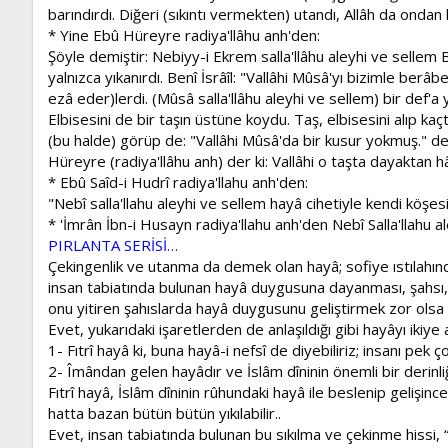
barındırdı. Diğeri (sıkıntı vermekten) utandı, Allâh da ondan 
* Yine Ebû Hüreyre radiya'llâhu anh'den:
Şöyle demiştir: Nebiyy-i Ekrem salla'llâhu aleyhi ve sellem B
yalnızca yıkanırdı. Benî İsrâîl: "Vallâhi Mûsâ'yı bizimle ber
ezâ eder)lerdi. (Mûsâ salla'llâhu aleyhi ve sellem) bir def'a 
Elbisesini de bir taşın üstüne koydu. Taş, elbisesini alıp ka
(bu halde) görüp de: "Vallâhi Mûsâ'da bir kusur yokmuş." de
Hüreyre (radiya'llâhu anh) der ki: Vallâhi o taşta dayaktan hâl
* Ebû Saîd-i Hudrî radiya'llahu anh'den:
"Nebî salla'llahu aleyhi ve sellem hayâ cihetiyle kendi köşe
* 'İmrân İbn-i Husayn radiya'llahu anh'den Nebî Salla'llahu a
PIRLANTA SERİSİ…
Çekingenlik ve utanma da demek olan hayâ; sofiye ıstılahınd
insan tabiatında bulunan hayâ duygusuna dayanması, şahsı, 
onu yitiren şahıslarda hayâ duygusunu geliştirmek zor olsa
Evet, yukarıdaki işaretlerden de anlaşıldığı gibi hayâyı iki
1- Fıtrî hayâ ki, buna hayâ-i nefsî de diyebiliriz; insanı pek ç
2- Îmândan gelen hayâdır ve İslâm dîninin önemli bir derinliğ
Fıtrî hayâ, İslâm dîninin rûhundaki hayâ ile beslenip gelişince
hatta bazan bütün bütün yıkılabilir..
Evet, insan tabiatında bulunan bu sıkılma ve çekinme hissi, “ 