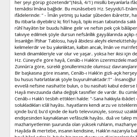
her şeyi görüp gözetendir”(Nisâ, 4/1) misillü beyanlarla 
temâdisi îmâna bağlıdır. Bu münâsebeti Hz. Seyyidü’l-Enâm (sa
ifâdelerinde: “ - Îmân yetmiş şu kadar şûbeden ibârettir, h
Bu itibarla diyebiliriz ki; fıtrî hayâ, tıpkı insan tabiatında sa
rûhî hayâtın bir buudu hâline gelir ve nefsin pek çok bâlâp
takviye edilmek şöyle dursun nefsânîlik gayyâlarında açılıp-sa
İnsanlığın İftihar Tablosu, hayâ âbidesi aleyhi ekmelüttehâ
kelimelerdir ve bu yakınlıktan, kalbin ancak, îmân ve ma’rif
kendi dinamikleriyle var olur ve yaşar.. yoksa her ikisi için de
Hz. Cüneyd’e göre hayâ, Cenâb-ı Hakk’ın üzerimizdeki maddî
Zünnûn’a göre, sürekli gönüllerimizde olumsuz davranışlar
Bir başkasına göre insanın, Cenâb-ı Hakk’ın gizli-açık herş
bu husus hatırlatılarak şöyle buyurulmaktadır:†“ -İnsanoğlu!
evvelâ nefsine nasihatte bulun, o bu nasihati kabul ederse 
Hayâ mevzuunda daha değişik tasnifler de vardır. Bu cümle
Cenâb-ı Hakk’ı tesbih ettikleri halde: “-Sana hakkıyla ibâdet
solukladıkları iclâl hayâsı.. hayatlarını kendi arzu ve istek
içinde bu’d; bu’d içinde de kurb televvünüyle, sonsuz uzakl
endişesinden kaynaklanan vefâsızlık hayâsı.. duâ ve talep ma
mazhariyetlerinin şuurunda olan yüksek ruhların, mazhariyetler
Hayâda ilk mertebe, insanın kendisine, Hakk’ın nazarıyla bak
hayâ hâsıl eder ki, böyle bir insan duygu ve düşünceleriyle he