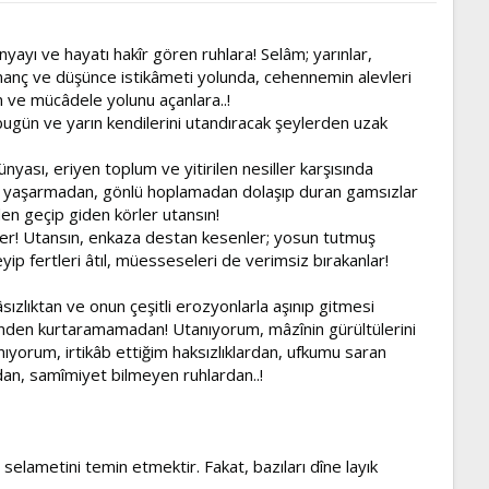
ayı ve hayatı hakîr gören ruhlara! Selâm; yarınlar,
inanç ve düşünce istikâmeti yolunda, cehennemin alevleri
m ve mücâdele yolunu açanlara..!
 bugün ve yarın kendilerini utandıracak şeylerden uzak
nyası, eriyen toplum ve yitirilen nesiller karşısında
özü yaşarmadan, gönlü hoplamadan dolaşıp duran gamsızlar
den geçip giden körler utansın!
enler! Utansın, enkaza destan kesenler; yosun tutmuş
yip fertleri âtıl, müesseseleri de verimsiz bırakanlar!
sızlıktan ve onun çeşitli erozyonlarla aşınıp gitmesi
tinden kurtaramamadan! Utanıyorum, mâzînin gürültülerini
yorum, irtikâb ettiğim haksızlıklardan, ufkumu saran
an, samîmiyet bilmeyen ruhlardan..!
n selametini temin etmektir. Fakat, bazıları dîne layık