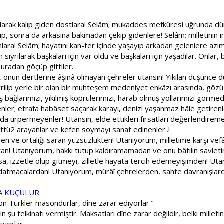
larak kalıp giden dostlara! Selâm; mukaddes mefkûresi uğrunda düny
ıp, sonra da arkasına bakmadan çekip gidenlere! Selâm; milletinin 
lara! Selâm; hayatını kan-ter içinde yaşayıp arkadan gelenlere azi
ıyrılarak başkaları için var oldu ve başkaları için yaşadılar. Onlar,
buradan göçüp gittiler.
en, onun dertlerine âşinâ olmayan çehreler utansın! Yıkılan düşünce dü
evrilip yerle bir olan bir muhteşem medeniyet enkâzı arasında, g
 bağlarımızı, yıkılmış köprülerimizi, harab olmuş yollarımızı görme
etenler; etrafa habâset saçarak karayı, denizi yaşanmaz hâle getir
nda ürpermeyenler! Utansın, elde ettikleri fırsatları değerlendireme
mettü2 arayanlar ve kefen soymayı sanat edinenler..!
den ve ortalığı saran yüzsüzlükten! Utanıyorum, milletime karşı vefâ
ktan! Utanıyorum, hakkı tutup kaldıramamadan ve onu bâtılın savle
 izzetle ölüp gitmeyi, zilletle hayata tercih edemeyişimden! Utanı
datmacalardan! Utanıyorum, mürâî çehrelerden, sahte davranışlard
ÇA KÜÇÜLÜR
ı Jön Türkler masondurlar, dîne zarar ediyorlar."
n şu telkinatı vermiştir. Maksatları dîne zarar değildir, belki milleti
şiyorlar…