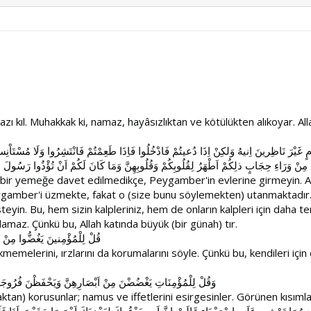
 kıl. Muhakkak ki, namaz, hayâsızlıktan ve kötülükten alıkoyar. All
 طَعَامٍ غَيْرَ نَاظِرينَ اِنيهُ وَلكِنْ اِذَا دُعيتُمْ فَادْخُلُوا فَاِذَا طَعِمْتُمْ فَانْتَشِرُوا وَلَا مُسْت
 مِنْ وَرَاءِ حِجَابٍ ذلِكُمْ اَطْهَرُ لِقُلُوبِكُمْ وَقُلُوبِهِنَّ وَمَا كَانَ لَكُمْ اَنْ تُؤْذُوا رَسُولَ الل
bir yemeğe davet edilmedikçe, Peygamber'in evlerine girmeyin. Anc
ygamber'i üzmekte, fakat o (size bunu söylemekten) utanmaktadır
yin. Bu, hem sizin kalpleriniz, hem de onların kalpleri için daha te
amaz. Çünkü bu, Allah katında büyük (bir günah) tır.
قُلْ لِلْمُؤْمِنينَ يَغُضُّوا مِنْ 
emelerini, ırzlarını da korumalarını söyle. Çünkü bu, kendileri için
وَقُلْ لِلْمُؤْمِنَاتِ يَغْضُضْنَ مِنْ اَبْصَارِهِنَّ وَيَحْفَظْنَ فُرُوجَهُنَّ
tan) korusunlar; namus ve iffetlerini esirgesinler. Görünen kısıml
حْديهُمَا تَمْشى عَلَى اسْتِحْيَاءٍ قَالَتْ اِنَّ اَبى يَدْعُوكَ لِيَجْزِيَكَ اَجْرَ مَاسَقَيْتَ لَنَا فَل