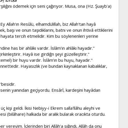
ılığını ödemek için seni çağırıyor. Musa, ona (Hz. Şuayb'a)
Ey Allah'ın Resûlü, elhamdülillah, biz Allah'tan hayâ
, başı ve onun taşıdıklarını, batnı ve onun ihtivâ ettiklerini
 hayata tercih etmelidir. Kim bu söylenenleri yerine
ine has bir ahlâkı vardır. İslâm'ın ahlâkı hayadır."
kinleştirir. Hayâ ise girdiğn şeyi güzelleştirir."
mel) bir huyu vardır. İslâm'ın bu huyu, hayadır."
ennettedir. Hayasızlık (ve bundan kaynaklanan kabalıklar,
'besidir.
kimsenin yanından geçiyordu. Ensârî, kardeşini hayâdan
 kişi geldi. İkisi Nebiyy-i Ekrem salla'llâhu aleyhi ve
esi (bilâhare) halkada bir aralık bularak oracıkta oturdu.
r vereyim. İçlerinden biri Allâh'a sığındı, Allâh da onu