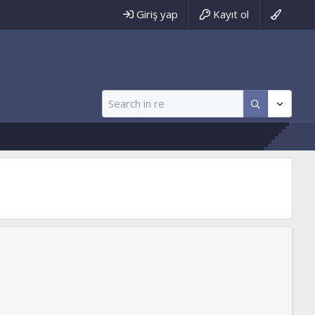
Giriş yap
Kayıt ol
ww.tevhidyolu.net