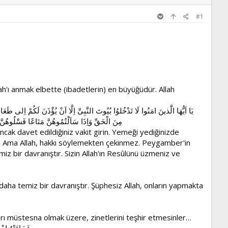
#1
ah'ı anmak elbette (ibadetlerin) en büyüğüdür. Allah
يَا اَيُّهَا الَّذينَ امَنُوا لَا تَدْخُلوُا بُيُوتَ النَّبِىِّ اِلَّا اَنْ يُؤْذَنَ لَكُمْ اِلى
مِنَ الْحَقِّ وَاِذَا سَاَلْتُمُوهُنَّ مَتَاعًا فَسَْلُوهُنَّ
ak davet edildiğiniz vakit girin. Yemeği yediğinizde
. Ama Allah, hakkı söylemekten çekinmez. Peygamber'in
miz bir davranıştır. Sizin Allah'ın Resûlünü üzmeniz ve
 daha temiz bir davranıştır. Şüphesiz Allah, onların yapmakta
arı müstesna olmak üzere, zinetlerini teşhir etmesinler…
فَجَاءَتْهُ اِ