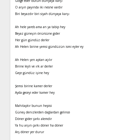
Gölge eder bütün dünyaya karşı
O arşın payında iki nesne vardır
Biri beyazdır biri siyah dünyaya karşı
Ah hele yareb ama an ya tabip hey
Beyaz güneşin önürsüne gider
Her gün gündüz derler
Ah Helen birine şemsi gündüzün ismi eyler ey
Ah Helen şen aptan açılır
Birine leyli ve ırk ar derler
Geçe gündüz işine hey
Şemsi birine kamer derler
Ayda geceyi eder kamer hey
Mahitaptır bunun hepisi
Güneş denizlerden dağlardan gelince
Döner gider çarkı alemdir
Ya hu arşın çarkı döner ha döner
Arş döner yer durur