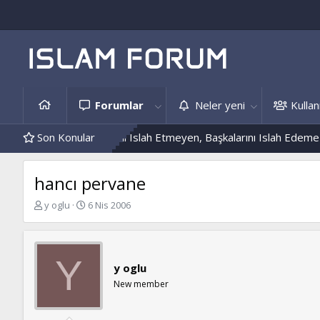
Forumlar
Neler yeni
Kullanı
nekleri
Son Konular
Kendini Islah Etmeyen, Başkalarını Islah Edemez...
Man
hancı pervane
K
B
y oglu
6 Nis 2006
o
a
n
ş
b
l
u
a
Y
y oglu
y
n
u
g
New member
b
ı
a
ç