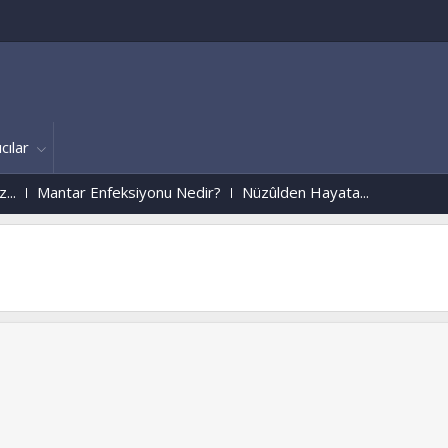
cılar
tar Enfeksiyonu Nedir?
Nüzûlden Hayata...