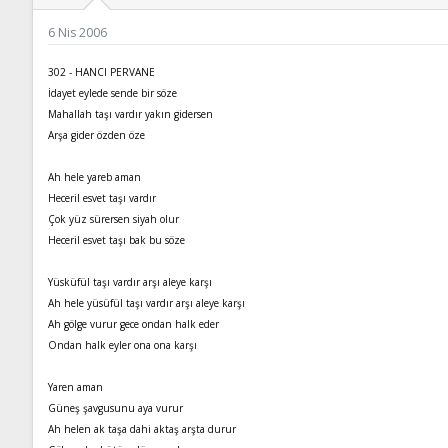
ş
t
l
a
6 Nis 2006
a
r
t
i
a
h
302 - HANCI PERVANE
n
i
İdayet eylede sende bir söze
Mahallah taşı vardır yakın gidersen
Arşa gider özden öze
Ah hele yareb aman
Heceril esvet taşı vardır
Çok yüz sürersen siyah olur
Heceril esvet taşı bak bu söze
Yüsküfül taşı vardır arşı aleye karşı
Ah hele yüsüfül taşı vardır arşı aleye karşı
Ah gölge vurur gece ondan halk eder
Ondan halk eyler ona ona karşı
Yaren aman
Güneş şavgusunu aya vurur
Ah helen ak taşa dahi aktaş arşta durur