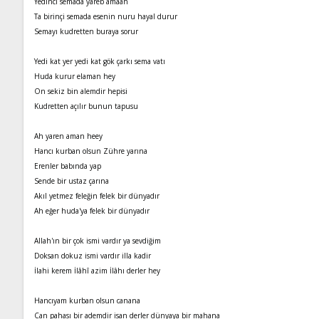
Yedinci semada yareb amaan
Ta birinçi semada esenin nuru hayal durur
Semayı kudretten buraya sorur
Yedi kat yer yedi kat gök çarkı sema vatı
Huda kurur elaman hey
On sekiz bin alemdir hepisi
Kudretten açılır bunun tapusu
Ah yaren aman heey
Hancı kurban olsun Zühre yarına
Erenler babında yap
Sende bir ustaz çarına
Akıl yetmez feleğin felek bir dünyadır
Ah eğer huda'ya felek bir dünyadır
Allah'ın bir çok ismi vardır ya sevdiğim
Doksan dokuz ismi vardır illa kadir
İlahi kerem İlâhî azim İlâhı derler hey
Hancıyam kurban olsun canana
Can pahası bir ademdir isan derler dünyaya bir mahana