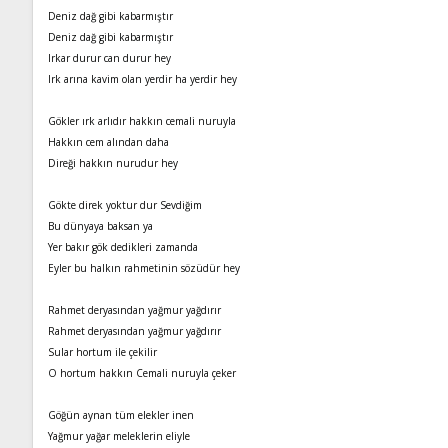
Deniz dağ gibi kabarmıştır
Deniz dağ gibi kabarmıştır
Irkar durur can durur hey
Irk arına kavim olan yerdir ha yerdir hey
Gökler ırk arlıdır hakkın cemali nuruyla
Hakkın cem alından daha
Direği hakkın nurudur hey
Gökte direk yoktur dur Sevdiğim
Bu dünyaya baksan ya
Yer bakır gök dedikleri zamanda
Eyler bu halkın rahmetinin sözüdür hey
Rahmet deryasından yağmur yağdırır
Rahmet deryasından yağmur yağdırır
Sular hortum ile çekilir
O hortum hakkın Cemali nuruyla çeker
Göğün aynan tüm elekler inen
Yağmur yağar meleklerin eliyle