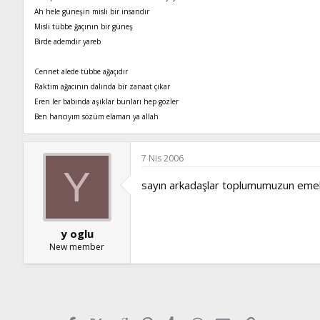
Ah hele güneşin misli bir insandır
Misli tübbe ğaçının bir güneş
Birde ademdir yareb
Cennet alede tübbe ağaçıdır
Raktım ağacının dalında bir zanaat çıkar
Eren ler babında aşıklar bunları hep gözler
Ben hancıyım sözüm elaman ya allah
7 Nis 2006
Y
sayın arkadaşlar toplumumuzun emelinin
y oglu
New member