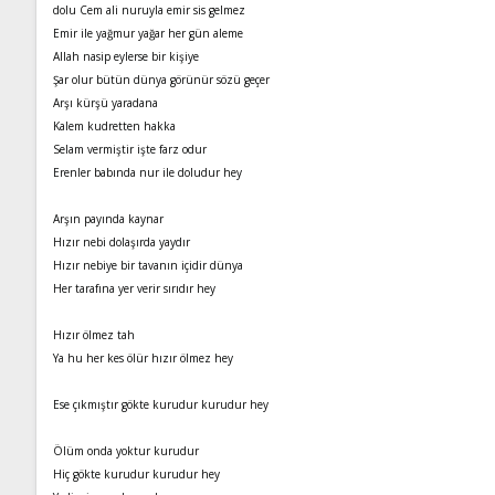
dolu Cem ali nuruyla emir sis gelmez
Emir ile yağmur yağar her gün aleme
Allah nasip eylerse bir kişiye
Şar olur bütün dünya görünür sözü geçer
Arşı kürşü yaradana
Kalem kudretten hakka
Selam vermiştir işte farz odur
Erenler babında nur ile doludur hey
Arşın payında kaynar
Hızır nebi dolaşırda yaydır
Hızır nebiye bir tavanın içidir dünya
Her tarafına yer verir sırıdır hey
Hızır ölmez tah
Ya hu her kes ölür hızır ölmez hey
Ese çıkmıştır gökte kurudur kurudur hey
Ölüm onda yoktur kurudur
Hiç gökte kurudur kurudur hey