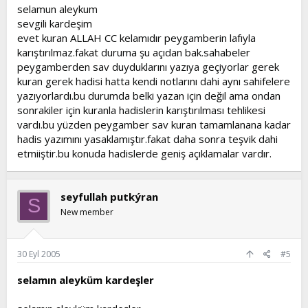
selamun aleykum
sevgili kardeşim
evet kuran ALLAH CC kelamıdır peygamberin lafıyla
karıştırılmaz.fakat duruma şu açıdan bak.sahabeler
peygamberden sav duyduklarını yazıya geçiyorlar gerek
kuran gerek hadisi hatta kendi notlarını dahi aynı sahifelere
yazıyorlardı.bu durumda belki yazan için değil ama ondan
sonrakiler için kuranla hadislerin karıştırılması tehlikesi
vardı.bu yüzden peygamber sav kuran tamamlanana kadar
hadis yazımını yasaklamıştır.fakat daha sonra teşvik dahi
etmiiştir.bu konuda hadislerde geniş açıklamalar vardır.
seyfullah putkýran
S
New member
30 Eyl 2005
#5
selamın aleyküm kardeşler