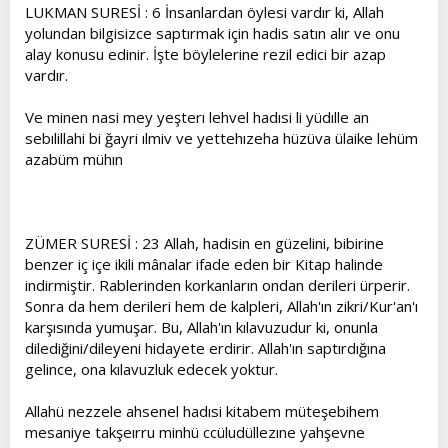
LUKMAN SURESİ : 6 İnsanlardan öylesi vardır ki, Allah
yolundan bilgisizce saptırmak için hadis satın alır ve onu
alay konusu edinir. İşte böylelerine rezil edici bir azap
vardır.
Ve minen nasi mey yeşterı lehvel hadısi li yüdılle an
sebılillahi bi ğayri ılmiv ve yettehızeha hüzüva ülaike lehüm
azabüm mühın
ZÜMER SURESİ : 23 Allah, hadisin en güzelini, bibirine
benzer iç içe ikili mânalar ifade eden bir Kitap halinde
indirmiştir. Rablerinden korkanların ondan derileri ürperir.
Sonra da hem derileri hem de kalpleri, Allah'ın zikri/Kur'an'ı
karşısında yumuşar. Bu, Allah'ın kılavuzudur ki, onunla
dilediğini/dileyeni hidayete erdirir. Allah'ın saptırdığına
gelince, ona kılavuzluk edecek yoktur.
Allahü nezzele ahsenel hadısi kitabem müteşebihem
mesaniye takşeırru minhü ccüludüllezıne yahşevne