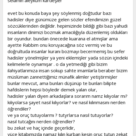
selamın aleyküm kardeşler
evet bu konuda baya şey söylenmiş doğtudur bazı
hadisler diye günümüze gelen sözler efendimizin güzel
sözcüklerinden değildir. hepimizinde bildiği gibi bazı yahudi
insanların dinimizi bozmak amacılığıyla düzenlemiş oldukları
bir oyundur. bundan önecede kuarana el atmışlar ama
ayette Rabbim onu koruyacağına söz vermiş ve bu
doğrultuda insanlar kuranı bozmayı becermemiş bu sefer
hadisler yönelmişler ya yeni eklemişler yada sözün içindeki
kelimelerle oynamışar . o da yetmediği gibi bizim
ilahiyatlarımıza insan sokup sahte imamlarla beraber bizim
müslüman zannettiğimiz münafık alimler yetiştirmişler
bunlar mevcut, ama bunları düşünüp te bunları bilipte
hafdislerin hepsi böyledir demek yalan olur,
hadisler yalan diyen arkadaşlara sorarım namz kılıyolar mı?
kılıyolarsa şayet nasıl kılıyorlar? ve nasıl kılınmasını nerden
öğrendiler?
ve ya oruç tutuyolarmı ? tutyrlarsa nasıl tutuyorlar?
nasıl tutcağını nerden öğrendler?
bu zekat ve haç içinde geçerlidir,
yüce kitabımızda namaz kılın kurban kesin oruç tutun zekat