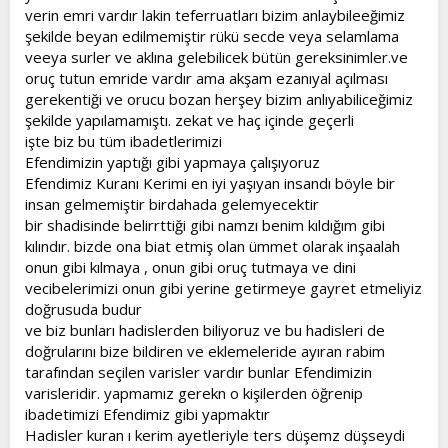
verin emri vardır lakin teferruatları bizim anlaybileeğimiz
şekilde beyan edilmemiştir rükü secde veya selamlama
veeya surler ve aklına gelebilicek bütün gereksinimler.ve
oruç tutun emride vardır ama akşam ezanıyal açılması
gerekentiği ve orucu bozan herşey bizim anlıyabiliceğimiz
şekilde yapılamamıştı. zekat ve haç içinde geçerli
işte biz bu tüm ibadetlerimizi
Efendimizin yaptığı gibi yapmaya çalışıyoruz
Efendimiz Kuranı Kerimi en iyi yaşıyan insandı böyle bir
insan gelmemiştir birdahada gelemyecektir
bir shadisinde belirrttiği gibi namzı benim kıldığım gibi
kılındır. bizde ona biat etmiş olan ümmet olarak inşaalah
onun gibi kılmaya , onun gibi oruç tutmaya ve dini
vecibelerimizi onun gibi yerine getirmeye gayret etmeliyiz
doğrusuda budur
ve biz bunları hadislerden biliyoruz ve bu hadisleri de
doğrularını bize bildiren ve eklemeleride ayıran rabim
tarafından seçilen varisler vardır bunlar Efendimizin
varisleridir. yapmamız gerekn o kişilerden öğrenip
ibadetimizi Efendimiz gibi yapmaktır
Hadisler kuran ı kerim ayetleriyle ters düşemz düşseydi