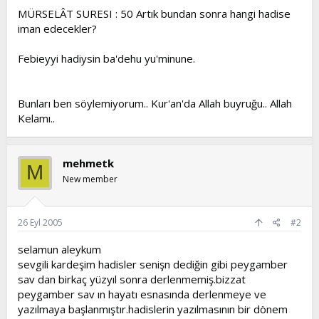
MÜRSELÂT SURESI : 50 Artık bundan sonra hangi hadise
iman edecekler?
Febieyyi hadiysin ba'dehu yu'minune.
Bunları ben söylemiyorum.. Kur'an'da Allah buyruğu.. Allah
Kelamı..
mehmetk
M
New member
26 Eyl 2005
#2
selamun aleykum
sevgili kardeşim hadisler senişn dediğin gibi peygamber
sav dan birkaç yüzyıl sonra derlenmemiş.bizzat
peygamber sav ın hayatı esnasında derlenmeye ve
yazılmaya başlanmıştır.hadislerin yazılmasının bir dönem