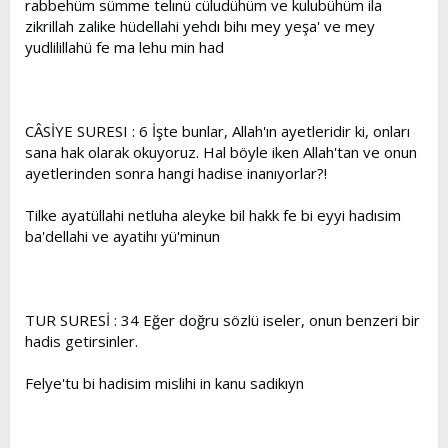
rabbehüm sümme telınü cüludühüm ve kulubühüm ila
zikrillah zalike hüdellahi yehdı bihı mey yeşa' ve mey
yudlilillahü fe ma lehu min had
CÂSİYE SURESI : 6 İşte bunlar, Allah'ın ayetleridir ki, onları
sana hak olarak okuyoruz. Hal böyle iken Allah'tan ve onun
ayetlerinden sonra hangi hadise inanıyorlar?!
Tilke ayatüllahi netluha aleyke bil hakk fe bi eyyi hadısim
ba'dellahi ve ayatihı yü'minun
TUR SURESİ : 34 Eğer doğru sözlü iseler, onun benzeri bir
hadis getirsinler.
Felye'tu bi hadisim mislihi in kanu sadikıyn