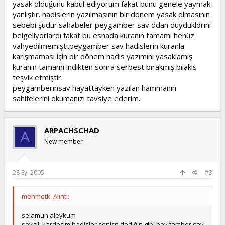
yasak olduğunu kabul ediyorum fakat bunu genele yaymak
yanlıştır. hadislerin yazılmasının bir dönem yasak olmasının
sebebi şudur:sahabeler peygamber sav ddan duydukldrını
belgeliyorlardı fakat bu esnada kuranın tamamı henüz
vahyedilmemişti.peygamber sav hadislerin kuranla
karışmaması için bir dönem hadis yazımını yasaklamış
kuranın tamamı indikten sonra serbest bırakmış bilakis
teşvik etmiştir.
peygamberinsav hayattayken yazılan hammanın
sahifelerini okumanızı tavsiye ederim.
ARPACHSCHAD
A
New member
28 Eyl 2005
#3
mehmetk' Alıntı:
selamun aleykum
sevgili kardeşim hadisler senişn dediğin gibi peygamber sav