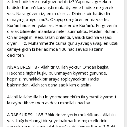
zaten hadislere nasıl güvenebiliriz? Yapılması gereken
t
i
hadisle Kur'an'ı karşılaştırmak.. öyleyse hadise ne gerek
a
h
var.. Nasıl güveniriz, emin oluruz.. Dinimiz bir hadis din
n
i
olmaya gitmiyor mu?.. Okuyup da görenleriniz vardır..
Kur'an hadisleri yalanlar.. Hadisler de Kur'an'ı.. En güvenilir
olarak bilinenler insanlara neler sunmakta.. Muslim-Buhari..
Onlar değil mi Resullallah cinlendi, yahudi kadınla yaşadı
diyen.. Hz. Muhammed'e Cuma günü yavaş yavaş, en uzak
camiye gidin ki her adımda 100 hac sevabı kazanın
dedirten..
NİSA SURESİ : 87 Allah'tır O, ilah yoktur O'ndan başka.
Hakkında hiçbir kuşku bulunmayan kıyamet gününde,
hepinizi muhakkak bir araya toplayacaktır. Hadis
bakımından, Allah'tan daha sadık kim olabilir?
Allahü la ilahe illa hu le yecmeanneküm ila yevmil kıyameti
la raybe fıh ve men asdeku minellahi hadısa
A'RAF SURESI: 185 Göklerin ve yerin melekûtuna, Allah'ın
yarattıığı herhangi bir şeye bakmadılar mı; ecellerinin
gerçekten yaklaşmış olabileceğini düşünmediler mi? Peki,