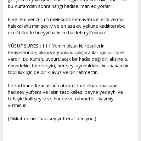
bu Kur'an'dan sonra hangi hadise iman ediyorlar?
E ve lem yenzuru fı melekutis semavati vel erdı ve ma
halekallahü min şey'iv ve en asa ey yekune kadıkterabe
ecelühüm fe bi eyyi hadısim ba'dehu yü'minun
YÛSUF SURESI: 111 Yemin olsun ki, resullerin
hikâyelerinde, aklını ve gönlünü çalıştıranlar için bir ibret
vardır. Bu Kur'an, uydurulacak bir hadis değildir; aksine o,
önündekini tasdikleyici, her şeyi ayrıntılı kılıcıdır. İnanan bir
topluluk için de bir kılavuz ve bir rahmettir.
Le kad kane fı kasasıhum ıbratül li ülil elbab ma kane
hadısey yüftera ve lakin tasdıkallezı beyne yedeyhi ve
tefsıyle külli şey'iv ve hüdev ve rahmetel li kavmiy
yü'minun
(Dikkat ediniz "hadısey yüftera" deniyor..)