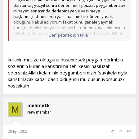
dan birkaç yüzyıl sonra derlenmemiş.bizzat peygamber sav
ın hayatı esnasında derlenmeye ve yazılmaya
başlanmıştır.hadislerin yazılmasının bir dönem yasak
olduğunu kabul ediyorum fakat bunu genele yaymak
yanlıştır. hadislerin yazılmasının bir dönem yasak olmasının
sebebi şudur:sahabeler peygamber sav ddan duydukldrını
Genişletmek için tıkla ...
belgeliyorlardı fakat bu esnada kuranın tamamı henüz
vahyedilmemişti.peygamber sav hadislerin kuranla
karışmaması için bir dönem hadis yazımını yasaklamış
kuranın tamamı indikten sonra serbest bırakmış bilakis
kuranin mucize oldugunu dusunursek peygamberimizin
teşvik etmiştir.
sozlerinin kuranla karistirilma tehlikesini nasil izah
peygamberinsav hayattayken yazılan hammanın
sahifelerini okumanızı tavsiye ederim.
edersiniz.Allah kelaminin peygamberimizin (sav)kelamiyla
karistirilacak kadar basit oldugunu mu dusunuyorsunuz?
hoscakalin
mehmetk
M
New member
29 Eyl 2005
#4