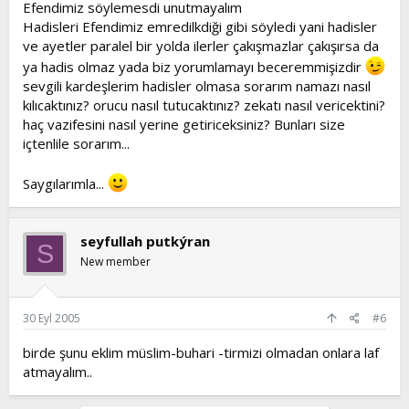
Efendimiz söylemesdi unutmayalım
Hadisleri Efendimiz emredilkdiği gibi söyledi yani hadisler
ve ayetler paralel bir yolda ilerler çakışmazlar çakışırsa da
ya hadis olmaz yada biz yorumlamayı beceremmişizdir
sevgili kardeşlerim hadisler olmasa sorarım namazı nasıl
kılıcaktınız? orucu nasıl tutucaktınız? zekatı nasıl vericektini?
haç vazifesini nasıl yerine getiriceksiniz? Bunları size
içtenlile sorarım...
Saygılarımla...
seyfullah putkýran
S
New member
30 Eyl 2005
#6
birde şunu eklim müslim-buhari -tirmizi olmadan onlara laf
atmayalım..