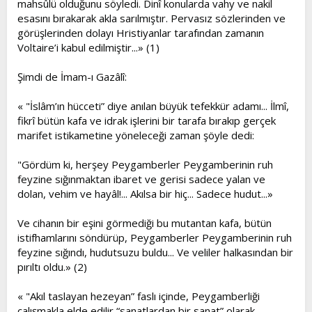
mahsûlü olduğunu söyledi. Dinî konularda vahy ve nakil
esasını bırakarak akla sarılmıştır. Pervasız sözlerinden ve
görüşlerinden dolayı Hristiyanlar tarafından zamanın
Voltaire’i kabul edilmiştir...» (1)
Şimdi de İmam-ı Gazâlî:
« "İslâm’ın hücceti” diye anılan büyük tefekkür adamı... İlmî,
fikrî bütün kafa ve idrak işlerini bir tarafa bırakıp gerçek
marifet istikametine yöneleceği zaman şöyle dedi:
"Gördüm ki, herşey Peygamberler Peygamberinin ruh
feyzine sığınmaktan ibaret ve gerisi sadece yalan ve
dolan, vehim ve hayâl!... Akılsa bir hiç... Sadece hudut...»
Ve cihanın bir eşini görmediği bu mutantan kafa, bütün
istifhamlarını söndürüp, Peygamberler Peygamberinin ruh
feyzine sığındı, hudutsuzu buldu... Ve veliler halkasından bir
pırıltı oldu.» (2)
« "Akıl taslayan hezeyan” faslı içinde, Peygamberliği
çalışmakla elde edilir “sanatlardan bir sanat” olarak