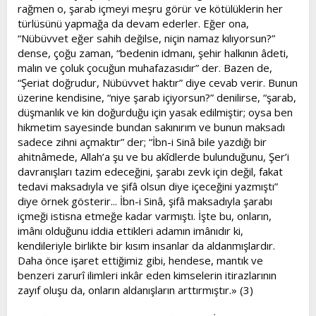
rağmen o, şarab içmeyi meşru görür ve kötülüklerin her
türlüsünü yapmağa da devam ederler. Eğer ona,
“Nübüvvet eğer sahih değilse, niçin namaz kılıyorsun?”
dense, çoğu zaman, “bedenin idmanı, şehir halkının âdeti,
malın ve çoluk çocuğun muhafazasıdır” der. Bazen de,
“Şeriat doğrudur, Nübüvvet haktır” diye cevab verir. Bunun
üzerine kendisine, “niye şarab içiyorsun?” denilirse, “şarab,
düşmanlık ve kin doğurduğu için yasak edilmiştir; oysa ben
hikmetim sayesinde bundan sakınırım ve bunun maksadı
sadece zihni açmaktır” der; “İbn-i Sinâ bile yazdığı bir
ahitnâmede, Allah’a şu ve bu akîdlerde bulunduğunu, Şer’i
davranışları tazim edeceğini, şarabı zevk için değil, fakat
tedavi maksadıyla ve şifâ olsun diye içeceğini yazmıştı”
diye örnek gösterir... İbn-i Sinâ, şifâ maksadıyla şarabı
içmeği istisna etmeğe kadar varmıştı. İşte bu, onların,
imânı olduğunu iddia ettikleri adamın imânıdır ki,
kendileriyle birlikte bir kısım insanlar da aldanmışlardır.
Daha önce işaret ettiğimiz gibi, hendese, mantık ve
benzeri zarurî ilimleri inkâr eden kimselerin itirazlarının
zayıf oluşu da, onların aldanışların arttırmıştır.» (3)