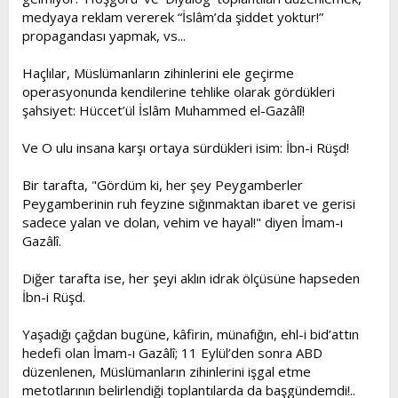
medyaya reklam vererek “İslâm’da şiddet yoktur!”
propagandası yapmak, vs...
Haçlılar, Müslümanların zihinlerini ele geçirme
operasyonunda kendilerine tehlike olarak gördükleri
şahsiyet: Hüccet’ül İslâm Muhammed el-Gazâlî!
Ve O ulu insana karşı ortaya sürdükleri isim: İbn-i Rüşd!
Bir tarafta, "Gördüm ki, her şey Peygamberler
Peygamberinin ruh feyzine sığınmaktan ibaret ve gerisi
sadece yalan ve dolan, vehim ve hayal!" diyen İmam-ı
Gazâlî.
Diğer tarafta ise, her şeyi aklın idrak ölçüsüne hapseden
İbn-i Rüşd.
Yaşadığı çağdan bugüne, kâfirin, münafığın, ehl-i bid’attın
hedefi olan İmam-ı Gazâlî; 11 Eylül’den sonra ABD
düzenlenen, Müslümanların zihinlerini işgal etme
metotlarının belirlendiği toplantılarda da başgündemdi!..