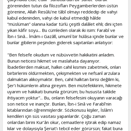
göreninden tutun da filozofları Peygamberlerden üstün
görenine, Allah Resûlü’ne tâbî olmayı reddedip de vahyi
kabul edeninden, vahyi de kabul etmediği hâlde
“müslüman” olanına kadar türlü çeşitli dalâlet ehli; dini içten
yıkan kâfir soyu... Bu cümleden olarak iki isim: Farabî ve
İbn-i Sinâ... İmâm-ı Gazâlî, umumî bir hülâsa içinde bunlar ve
bunlar gibilerin peşinden giderek sapıtanları anlatıyor:
"Ben felsefe okudum ve nübüvvetin hakikatini anladım.
Bunun neticesi hikmet ve maslahata dayanıyor.
İbadetlerden maksat, halkın cahil kısmını zabetmek, onları
birbirlerini öldürmekten, çekişmekten ve nefsanî arzulara
dalmaktan alıkoymaktır. Ben, cahil halktan birisi değilim ki,
Şer’i hükümlerin altına gireyim. Ben mütefekkirim, hikmete
uyarım ve hakikati bununla görürüm; bu hususta taklide
ihtiyacım yoktur”... Bu, onların felsefesini okuyanın varacağı
son netice ve inançtır. Bunları, İbn-i Sinâ ve Farabî’nin
kitablarından öğrenmişlerdir. Sözkonusu kişiler, İslâm’ı
kendileri için süs vasıtası yapanlardır. Çoğu zaman
onlardan birini Kur’ân okur, cemaatlere iştirak edip namaz
kılar ve dolayısıyla Şeriat’ı tebcil eder görürsün; fakat buna