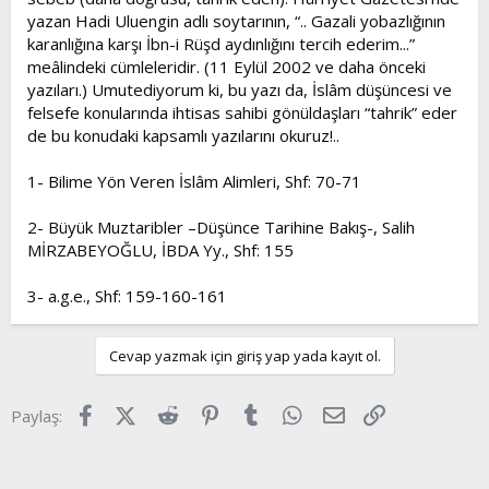
yazan Hadi Uluengin adlı soytarının, “.. Gazali yobazlığının
karanlığına karşı İbn-i Rüşd aydınlığını tercih ederim...”
meâlindeki cümleleridir. (11 Eylül 2002 ve daha önceki
yazıları.) Umutediyorum ki, bu yazı da, İslâm düşüncesi ve
felsefe konularında ihtisas sahibi gönüldaşları “tahrik” eder
de bu konudaki kapsamlı yazılarını okuruz!..
1- Bilime Yön Veren İslâm Alimleri, Shf: 70-71
2- Büyük Muztaribler –Düşünce Tarihine Bakış-, Salih
MİRZABEYOĞLU, İBDA Yy., Shf: 155
3- a.g.e., Shf: 159-160-161
Cevap yazmak için giriş yap yada kayıt ol.
Facebook
X (Twitter)
Reddit
Pinterest
Tumblr
WhatsApp
E-posta
Link
Paylaş: