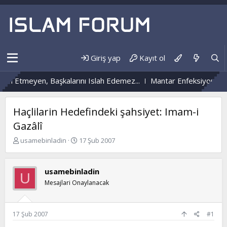
Giriş yap
Kayıt ol
Etmeyen, Başkalarını Islah Edemez...
Mantar Enfeksiyonu Nedir?
Haçlilarin Hedefindeki şahsiyet: Imam-i
Gazâlî
K
B
usamebinladin
17 Şub 2007
o
a
n
ş
b
l
usamebinladin
U
u
a
Mesajlari Onaylanacak
y
n
u
g
b
ı
a
ç
17 Şub 2007
#1
ş
t