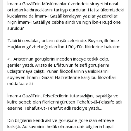
İmam-ı Gazâlî’nin Müslümanlar üzerindeki sirayetini nasıl
ortadan kaldıracaklarını tartışıp durdular! Hatta ülkemizdeki
kuklalarına da İmam-ı Gazâlî karalayan yazılar yazdırdılar.
Niçin İmam-ı Gazâlî’ye cebhe alındı ve niçin İbn-i Rüşd öne
sürüldü?
Tabiî ki cevablar, onların düşüncelerinde. Buyrun, ilk önce
Haçlıların gözbebeği olan İbn-i Rüşd’ün fikirlerine bakalım:
«... Aristo’nun görüşlerini inceden inceye tetkik edip,
şerhler yazdı. Aristo ile Eflâtun’un felsefî görüşlerini
uzlaştırmaya çalıştı. Yunan filozoflarının yanıldıklarını
söyleyen İmam-ı Gazâlî Hazretlerine karşı bu filozofları
müdafaa etti.
İmam-ı Gazâlî’nin, felsefecilerin tutarsızlığını, sapıklığa ve
küfre sebeb olan fikirlerini çürüten Tehafüt-ül-Felasife adlı
eserine Tehafüt-üt-Tehafüt adlı reddiye yazdı...
Din bilgilerini kendi akıl ve görüşüne göre izah etmeye
kalkıştı. Ad kavminin helâk olmasına dair bilgilerin hayal