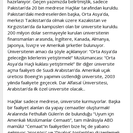
hazırlanıyor. Geçen yazımızda belirtmiştik, sadece
Pakistan’da 20 bin medrese Haçlılar tarafından kuruldu.
Pakistan’daki medreselerden başka, Orta Asya’da,
merkezi Tacikistan’da olmak üzere Kazakistan ve
Kırgızistan’da da kampüsleri olan bir üniversite kuruldu.
200 milyon dolar sermayeyle kurulan üniversitenin
finansmanları arasında, İngiltere, Kanada, Almanya,
Japonya, İsviçre ve Amerikalı şirketler bulunuyor.
Üniversitenin amacı da şöyle açıklanıyor: “Orta Asya’da
geleceğin liderlerini yetiştirmek!” Müslümancası: “Orta
Asya’da Haçlı kuklası yetiştirmek!” Bir diğer üniversite
açma faaliyeti de Suudi Arabistan’da. Amerikalı uçak
üreticisi Boeing’in yapımını üstlendiği üniversite, 2003
yılında faaliyete geçecek. Dar Alfaisal Üniversitesi,
Arabistan’da ilk özel üniversite olacak...
Haçlılar sadece medrese, üniversite kurmuyorlar. Başka
bir faaliyet alanları da yapay cemaatler oluşturmak!
Aralarında Fethullah Gülen’in de bulunduğu “Uyum için
Amerikalı Müslümanlar Cemaati”, tam mânâsıyla ABD
mamûlü! "Cemaat"in faaliyetleri bize hiç de yabancı
gelmiyor: ‘Hoşgörü’ ve ‘Diyalog’ toplantıları düzenlemek,