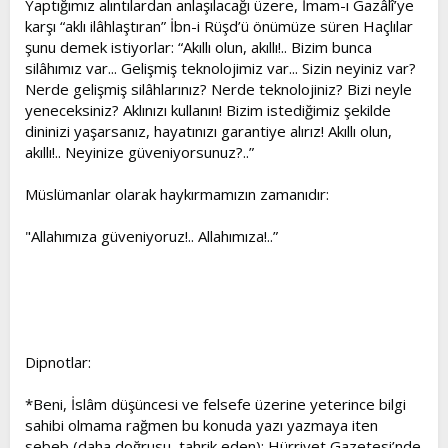
Yaptığımız alıntılardan anlaşılacağı üzere, İmam-ı Gazâlî’ye
karşı “aklı ilâhlaştıran” İbn-i Rüşd’ü önümüze süren Haçlılar
şunu demek istiyorlar: “Akıllı olun, akıllı!.. Bizim bunca
silâhımız var... Gelişmiş teknolojimiz var... Sizin neyiniz var?
Nerde gelişmiş silâhlarınız? Nerde teknolojiniz? Bizi neyle
yeneceksiniz? Aklınızı kullanın! Bizim istediğimiz şekilde
dininizi yaşarsanız, hayatınızı garantiye alırız! Akıllı olun,
akıllı!.. Neyinize güveniyorsunuz?..”
Müslümanlar olarak haykırmamızın zamanıdır:
"Allahımıza güveniyoruz!.. Allahımıza!..”
Dipnotlar:
*Beni, İslâm düşüncesi ve felsefe üzerine yeterince bilgi
sahibi olmama rağmen bu konuda yazı yazmaya iten
sebeb (daha doğrusu, tahrik eden): Hürriyet Gazetesi’nde