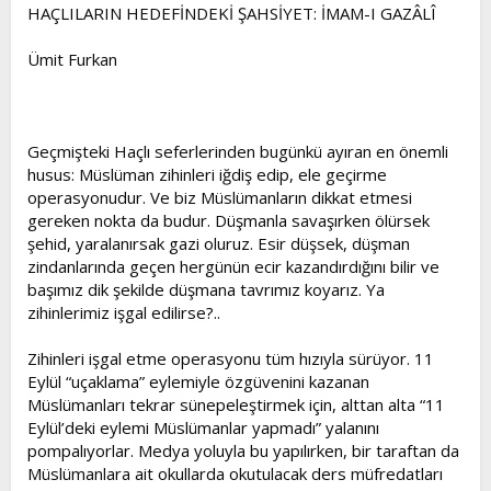
l
a
HAÇLILARIN HEDEFİNDEKİ ŞAHSİYET: İMAM-I GAZÂLÎ
a
r
t
i
Ümit Furkan
a
h
n
i
Geçmişteki Haçlı seferlerinden bugünkü ayıran en önemli
husus: Müslüman zihinleri iğdiş edip, ele geçirme
operasyonudur. Ve biz Müslümanların dikkat etmesi
gereken nokta da budur. Düşmanla savaşırken ölürsek
şehid, yaralanırsak gazi oluruz. Esir düşsek, düşman
zindanlarında geçen hergünün ecir kazandırdığını bilir ve
başımız dik şekilde düşmana tavrımız koyarız. Ya
zihinlerimiz işgal edilirse?..
Zihinleri işgal etme operasyonu tüm hızıyla sürüyor. 11
Eylül “uçaklama” eylemiyle özgüvenini kazanan
Müslümanları tekrar sünepeleştirmek için, alttan alta “11
Eylül’deki eylemi Müslümanlar yapmadı” yalanını
pompalıyorlar. Medya yoluyla bu yapılırken, bir taraftan da
Müslümanlara ait okullarda okutulacak ders müfredatları