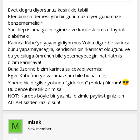
Evet dogru diyorsunuz kesinlikle tabii!
Efendimizin demesi gibi bir günümüz diyer günümüze
benzememelidir!
Yani hep islama,gelecegimize ve kardeslerimize faydali
olabilmek!
Karinca Kábe´ye yayan gidiyormus.Yolda diger bir karinca
bunu yapamayacagini, kendisinin bir "karinca" oldugunu ve
bu yolculuga ömrünün bile yetemeyecegini hatirlatmis
bizim karincaya!
Buna üzerine bizim karinca su cevabi vermis:
Eger Kábe´me ye varamazsam bile bu halimle,
Yinede hic degilse yolunda "giderken" (Yolda) ölürüm!
Bu bence ibretlik bir misal!
NOT: Kardes böyle bir yazinizi bizimle paylastiginiz icin
ALLAH sizden razi olsun!
misak
M
New member