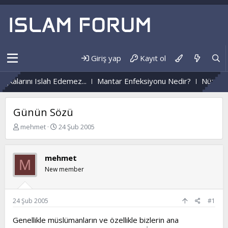
Giriş yap
Kayıt ol
larını Islah Edemez...
Mantar Enfeksiyonu Nedir?
Nüzûlden H
Günün Sözü
K
B
mehmet
24 Şub 2005
o
a
n
ş
b
l
mehmet
M
u
a
New member
y
n
u
g
b
ı
a
ç
24 Şub 2005
#1
ş
t
l
a
Genellikle müslümanların ve özellikle bizlerin ana
a
r