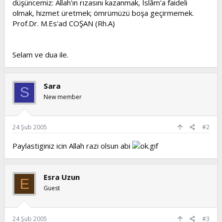
düşüncemiz: Allah'ın rızasını kazanmak, İslâm'a faideli
t
i
olmak, hizmet üretmek; ömrümüzü boşa geçirmemek.
a
h
Prof.Dr. M.Es'ad COŞAN (Rh.A)
n
i
Selam ve dua ile.
Sara
S
New member
24 Şub 2005
#2
Paylastiginiz icin Allah razi olsun abi
Esra Uzun
E
Guest
24 Şub 2005
#3