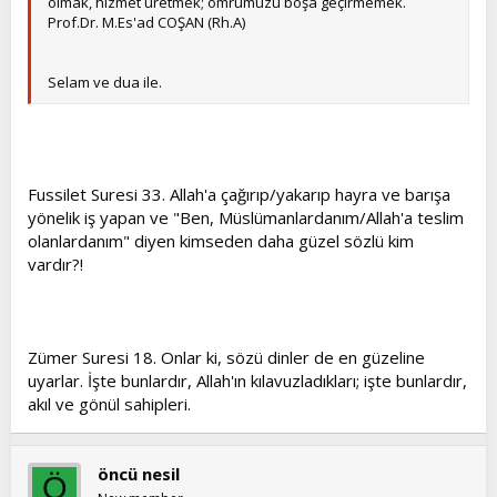
olmak, hizmet üretmek; ömrümüzü boşa geçirmemek.
Prof.Dr. M.Es'ad COŞAN (Rh.A)
Selam ve dua ile.
Fussilet Suresi 33. Allah'a çağırıp/yakarıp hayra ve barışa
yönelik iş yapan ve "Ben, Müslümanlardanım/Allah'a teslim
olanlardanım" diyen kimseden daha güzel sözlü kim
vardır?!
Zümer Suresi 18. Onlar ki, sözü dinler de en güzeline
uyarlar. İşte bunlardır, Allah'ın kılavuzladıkları; işte bunlardır,
akıl ve gönül sahipleri.
öncü nesil
Ö