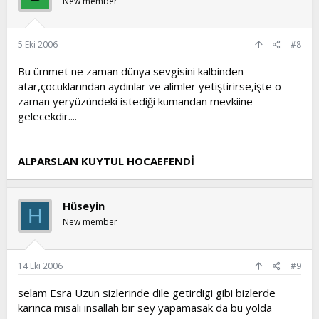
New member
5 Eki 2006
#8
Bu ümmet ne zaman dünya sevgisini kalbinden
atar,çocuklarından aydınlar ve alimler yetiştirirse,işte o
zaman yeryüzündeki istediği kumandan mevkiine
gelecekdir....
ALPARSLAN KUYTUL HOCAEFENDİ
Hüseyin
H
New member
14 Eki 2006
#9
selam Esra Uzun sizlerinde dile getirdigi gibi bizlerde
karinca misali insallah bir sey yapamasak da bu yolda