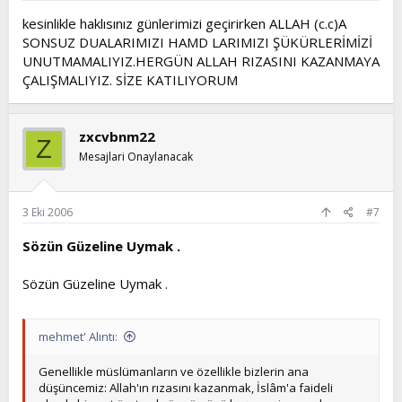
kesinlikle haklısınız günlerimizi geçirirken ALLAH (c.c)A
SONSUZ DUALARIMIZI HAMD LARIMIZI ŞÜKÜRLERİMİZİ
UNUTMAMALIYIZ.HERGÜN ALLAH RIZASINI KAZANMAYA
ÇALIŞMALIYIZ. SİZE KATILIYORUM
zxcvbnm22
Z
Mesajlari Onaylanacak
3 Eki 2006
#7
Sözün Güzeline Uymak .
Sözün Güzeline Uymak .
mehmet' Alıntı:
Genellikle müslümanların ve özellikle bizlerin ana
düşüncemiz: Allah'ın rızasını kazanmak, İslâm'a faideli