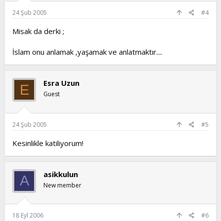
24 Şub 2005
#4
Misak da derki ;
İslam onu anlamak ,yaşamak ve anlatmaktır....
Esra Uzun
E
Guest
24 Şub 2005
#5
Kesinlikle katiliyorum!
asikkulun
A
New member
18 Eyl 2006
#6