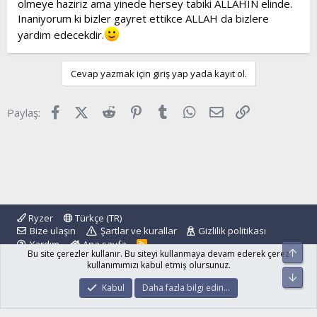
olmeye haziriz ama yinede hersey tabiki ALLAHIN elinde.
Inaniyorum ki bizler gayret ettikce ALLAH da bizlere
yardim edecekdir.
Cevap yazmak için giriş yap yada kayıt ol.
Facebook
X (Twitter)
Reddit
Pinterest
Tumblr
WhatsApp
E-posta
Link
Paylaş:
Ryzer
Türkçe (TR)
Bize ulaşın
Şartlar ve kurallar
Gizlilik politikası
Yardım
Ana sayfa
R
Üst
Bu site çerezler kullanır. Bu siteyi kullanmaya devam ederek çerez
S
S
kullanımımızı kabul etmiş olursunuz.
Alt
®
Community platform by XenForo
© 2010-2024 XenForo Ltd.
Kabul
Daha fazla bilgi edin…
islamforum.com.tr
© 2001 - 2024