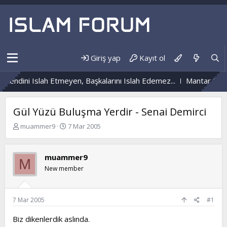
Giriş yap
Kayıt ol
Kendini Islah Etmeyen, Başkalarını Islah Edemez...
Mantar Enfek
Gül Yüzü Buluşma Yerdir - Senai Demirci
K
B
muammer9
7 Mar 2005
o
a
n
ş
b
l
muammer9
M
u
a
New member
y
n
u
g
b
ı
a
ç
7 Mar 2005
#1
ş
t
l
a
Biz dikenlerdik aslında.
a
r