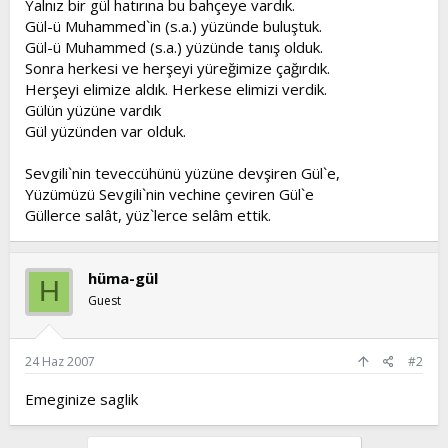
Yalnız bir gül hatırına bu bahçeye vardık.
t
i
Gül-ü Muhammed`in (s.a.) yüzünde buluştuk.
a
h
Gül-ü Muhammed (s.a.) yüzünde tanış olduk.
n
i
Sonra herkesi ve herşeyi yüreğimize çağırdık.
Herşeyi elimize aldık. Herkese elimizi verdik.
Gülün yüzüne vardık
Gül yüzünden var olduk.
Sevgili`nin teveccühünü yüzüne devşiren Gül`e,
Yüzümüzü Sevgili`nin vechine çeviren Gül`e
Güllerce salât, yüz`lerce selâm ettik.
hüma-gül
H
Guest
24 Haz 2007
#2
Emeginize saglik