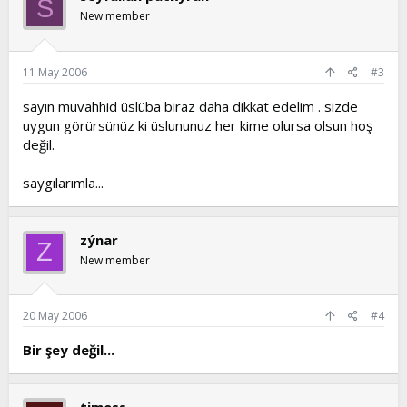
S
New member
11 May 2006
#3
sayın muvahhid üslüba biraz daha dikkat edelim . sizde
uygun görürsünüz ki üslununuz her kime olursa olsun hoş
değil.
saygılarımla...
zýnar
Z
New member
20 May 2006
#4
Bir şey değil...