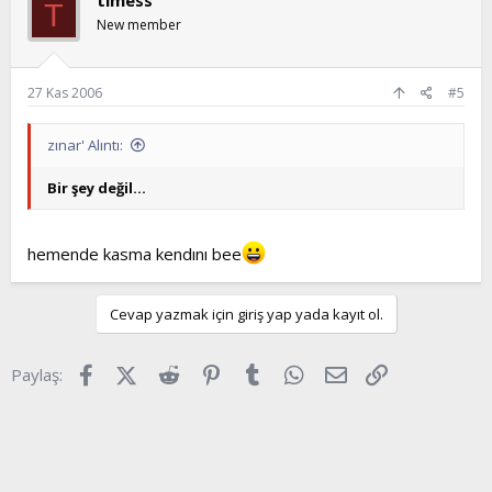
timess
T
New member
27 Kas 2006
#5
zınar' Alıntı:
Bir şey değil...
hemende kasma kendını bee
Cevap yazmak için giriş yap yada kayıt ol.
Facebook
X (Twitter)
Reddit
Pinterest
Tumblr
WhatsApp
E-posta
Link
Paylaş: