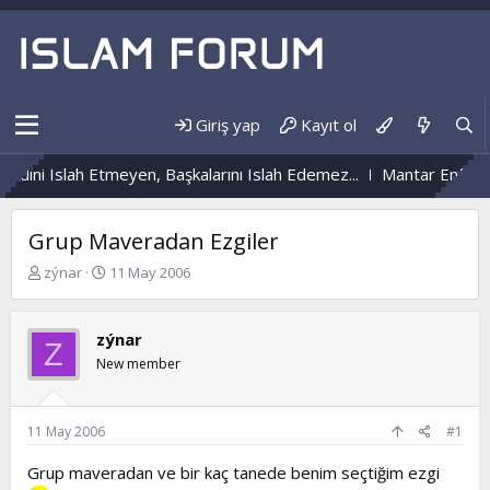
Giriş yap
Kayıt ol
dini Islah Etmeyen, Başkalarını Islah Edemez...
Mantar Enfeksiy
Grup Maveradan Ezgiler
K
B
zýnar
11 May 2006
o
a
n
ş
b
l
zýnar
Z
u
a
New member
y
n
u
g
b
ı
a
ç
11 May 2006
#1
ş
t
l
a
Grup maveradan ve bir kaç tanede benim seçtiğim ezgi
a
r