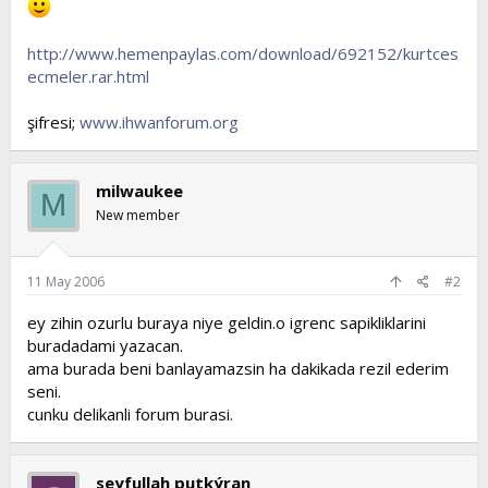
t
i
a
h
http://www.hemenpaylas.com/download/692152/kurtces
n
i
ecmeler.rar.html
şifresi;
www.ihwanforum.org
milwaukee
M
New member
11 May 2006
#2
ey zihin ozurlu buraya niye geldin.o igrenc sapikliklarini
buradadami yazacan.
ama burada beni banlayamazsin ha dakikada rezil ederim
seni.
cunku delikanli forum burasi.
seyfullah putkýran