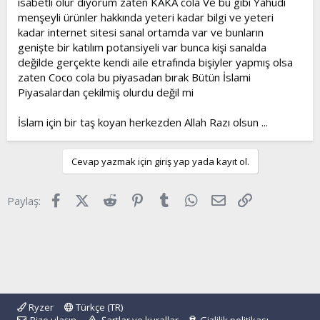
isabetli olur diyorum zaten KAKA cola Ve bu gibi Yahudi
menşeyli ürünler hakkında yeteri kadar bilgi ve yeteri
kadar internet sitesi sanal ortamda var ve bunların
genişte bir katılım potansiyeli var bunca kişi sanalda
değilde gerçekte kendi aile etrafında bişiyler yapmış olsa
zaten Coco cola bu piyasadan bırak Bütün İslami
Piyasalardan çekilmiş olurdu değil mi
İslam için bir taş koyan herkezden Allah Razı olsun ...
Cevap yazmak için giriş yap yada kayıt ol.
Facebook
X (Twitter)
Reddit
Pinterest
Tumblr
WhatsApp
E-posta
Link
Paylaş:
Ryzer
Türkçe (TR)