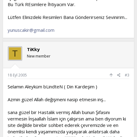
Bu Türk REsimlere İhtiyacım Var.
Lütfen Elinizdeki Resimleri Bana Gönderirseniz Sevinirim...
yunuscakir@gmail.com
TiKky
T
New member
18 Eyl 2005
#3
Selamın Aleyküm bLindteN ( Din Kardeşim )
Azmin güzel Allah değişmeni nasip etmesin inş...
sana güzel bir Hastalık vermiş Allah bunun Şifasını
vermesin İnşaallah İslam için çalışırsın ama ben diyorum ki
site değilde birebir sohbet ederek çevremizde ve en
önemlisi kendi yaşamımızda yaşayarak anlatırsak daha