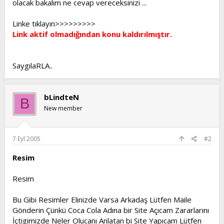
olacak bakalım ne cevap vereceksinizi ...
t
i
a
h
Linke tıklayın>>>>>>>>>
n
i
Link aktif olmadığından konu kaldırılmıştır.
SaygılaRLA..
bLindteN
B
New member
7 Eyl 2005
#2
Resim
Resim
Bu Gibi Resimler Elinizde Varsa Arkadaş Lütfen Maile
Gönderin Çünkü Coca Cola Adına bir Site Açıcam Zararlarını
İçtigimizde Neler Olucanı Anlatan bi Site Yapıcam Lütfen